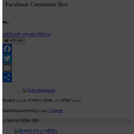
Facebook Comments Box
বিষয় :
আইডিএলসি ফাইন্যান্স লিমিটেডে
📸 ফটো কার্ড
Facebook
Twitter
Email
Share
Posted ০১:৩৬ অপরাহ্ণ | বুধবার, ০৩ এপ্রিল ২০১৯
bankbimaarthonity.com |
Sajeed
এ বিভাগের সর্বাধিক পঠিত