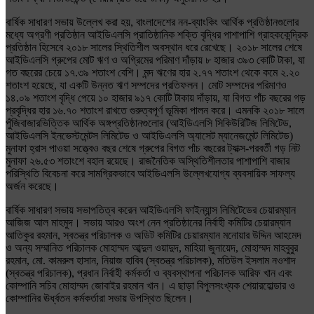
বার্ষিক সাধারণ সভায় উল্লেখ করা হয়, বাংলাদেশের নন-ব্যাংকিং আর্থিক প্রতিষ্ঠানগুলোর
মধ্যে অগ্রণী প্রতিষ্ঠান আইডিএলসি প্রাতিষ্ঠানিক শক্তি বৃদ্ধির পাশাপাশি গ্রাহককেন্দ্রিক
প্রতিষ্ঠান হিসেবে ২০১৮ সালের স্থিতিশীল অবস্থান ধরে রেখেছে। ২০১৮ সালের শেষে
আইডিএলসি গ্রুপের মোট ঋণ ও অগ্রিমের পরিমাণ দাঁড়ায় ৮ হাজার ৩৯৩ কোটি টাকা, যা
গত বছরের চেয়ে ১৭.৩৯ শতাংশ বেশি। মন্দ ঋণের হার ২.৭৭ শতাংশ থেকে কমে ২.২০
শতাংশ হয়েছে, যা একটি উন্নত ঋণ সম্পদের প্রতিফলন। মোট সম্পদের পরিমাণও
১৪.০৯ শতাংশ বৃদ্ধি পেয়ে ১০ হাজার ৯১৭ কোটি টাকায় দাঁড়ায়, যা বিগত পাঁচ বছরের গড়
প্রবৃদ্ধির হার ১৬.৭০ শতাংশ রাখতে গুরুত্বপূর্ণ ভূমিকা পালন করে। এমনকি ২০১৮ সালে
পুঁজিবাজারভিত্তিক আর্থিক অঙ্গপ্রতিষ্ঠানগুলোর (আইডিএলসি সিকিউরিটিজ লিমিটেড,
আইডিএলসি ইনভেস্টমেন্টস লিমিটেড ও আইডিএলসি অ্যাসেট ম্যানেজমেন্ট লিমিটেড)
মুনাফা হ্রাস পাওয়া সত্ত্বেও বছর শেষে গ্রুপের বিগত পাঁচ বছরের ট্যাক্স-পরবর্তী গড় নিট
মুনাফা ২৬.৫৩ শতাংশে বহাল রয়েছে। রাজনৈতিক অস্থিতিশীলতার পাশাপাশি বাজার
পরিস্থিতি বিবেচনা করে সামগ্রিকভাবে আইডিএলসি উল্লেখযোগ্য ব্যবসায়িক সাফল্য
অর্জন করেছে।
বার্ষিক সাধারণ সভায় সভাপতিত্ব করেন আইডিএলসি ফাইন্যান্স লিমিটেডের চেয়ারম্যান
আজিজ আল মাহমুদ। সভায় আরও অংশ নেন প্রতিষ্ঠানের নির্বাহী কমিটির চেয়ারম্যান
আতিকুর রহমান, স্বতন্ত্র পরিচালক ও অডিট কমিটির চেয়ারম্যান মনোয়ার উদ্দিন আহমেদ
ও অন্য সম্মানিত পরিচালক মোহাম্মদ আব্দুল ওয়াদুদ, মাহিয়া জুনায়েদ, মোহাম্মদ মাহবুবুর
রহমান, মো. কামরুল হাসান, নিয়াজ হাবিব (স্বতন্ত্র পরিচালক), মতিউল ইসলাম নওশাদ
(স্বতন্ত্র পরিচালক), প্রধান নির্বাহী কর্মকর্তা ও ব্যবস্থাপনা পরিচালক আরিফ খান এবং
কোম্পানি সচিব মোহাম্মদ জোবাইর রহমান খান। এ ছাড়া বিপুলসংখ্যক শেয়ারহোল্ডার ও
কোম্পানির ঊর্ধ্বতন কর্মকর্তারা সভায় উপস্থিত ছিলেন।