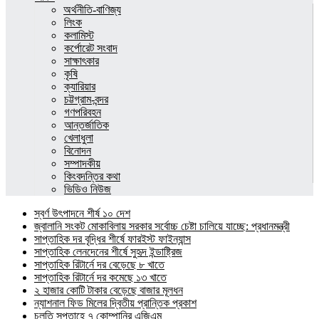
অর্থনীতি-বাণিজ্য
লিংক
কলামিস্ট
কর্পোরেট সংবাদ
সাক্ষাৎকার
কৃষি
ক্যারিয়ার
চট্টগ্রাম-বন্দর
গণপরিবহন
আন্তর্জাতিক
খেলাধুলা
বিনোদন
সম্পাদকীয়
কিংবদন্তির কথা
ভিডিও নিউজ
স্বর্ণ উৎপাদনে শীর্ষ ১০ দেশ
জ্বালানি সংকট মোকাবিলায় সরকার সর্বোচ্চ চেষ্টা চালিয়ে যাচ্ছে: প্রধানমন্ত্রী
সাপ্তাহিক দর বৃদ্ধির শীর্ষে ফারইস্ট ফাইন্যান্স
সাপ্তাহিক লেনদেনের শীর্ষে সুহৃদ ইন্ডাষ্ট্রিজ
সাপ্তাহিক রিটার্নে দর বেড়েছে ৮ খাতে
সাপ্তাহিক রিটার্নে দর কমেছে ১৩ খাতে
২ হাজার কোটি টাকার বেড়েছে বাজার মূলধন
ন্যাশনাল ফিড মিলের দ্বিতীয় প্রান্তিক প্রকাশ
চলতি সপ্তাহে ৭ কোম্পানির এজিএম