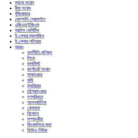
ব্যাংক সংবাদ
বীমা সংবাদ
পুঁজিবাজার
কোম্পানি প্রোফাইল
এজিএম/ইজিএম
প্রাইস সেন্সিটিভ
ই-পেপার ম্যাগাজিন
ই-পেপার পত্রিকা
আরও
অর্থনীতি-বাণিজ্য
লিংক
কলামিস্ট
কর্পোরেট সংবাদ
সাক্ষাৎকার
কৃষি
ক্যারিয়ার
চট্টগ্রাম-বন্দর
গণপরিবহন
আন্তর্জাতিক
খেলাধুলা
বিনোদন
সম্পাদকীয়
কিংবদন্তির কথা
ভিডিও নিউজ