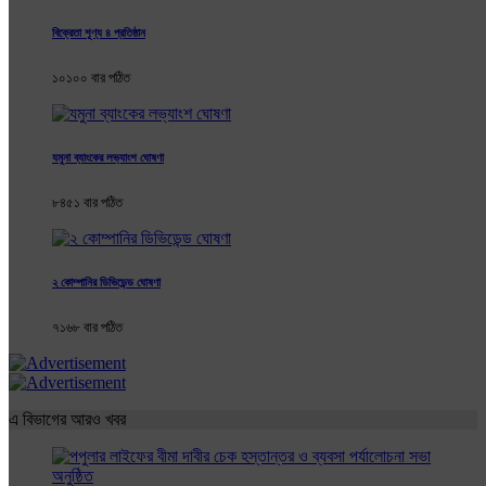
বিক্রেতা শূণ্য ৪ প্রতিষ্ঠান
১০১০০ বার পঠিত
যমুনা ব্যাংকের লভ্যাংশ ঘোষণা
৮৪৫১ বার পঠিত
২ কোম্পানির ডিভিডেন্ড ঘোষণা
৭১৬৮ বার পঠিত
এ বিভাগের আরও খবর