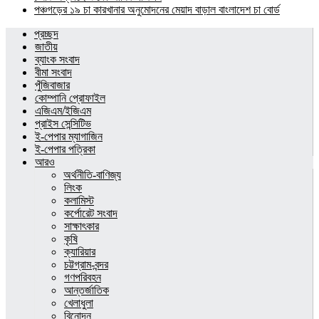
পঞ্চগড়ের ১৯ চা কারখানার অনুমোদনের মেয়াদ বাড়াল বাংলাদেশ চা বোর্ড
প্রচ্ছদ
জাতীয়
ব্যাংক সংবাদ
বীমা সংবাদ
পুঁজিবাজার
কোম্পানি প্রোফাইল
এজিএম/ইজিএম
প্রাইস সেন্সিটিভ
ই-পেপার ম্যাগাজিন
ই-পেপার পত্রিকা
আরও
অর্থনীতি-বাণিজ্য
লিংক
কলামিস্ট
কর্পোরেট সংবাদ
সাক্ষাৎকার
কৃষি
ক্যারিয়ার
চট্টগ্রাম-বন্দর
গণপরিবহন
আন্তর্জাতিক
খেলাধুলা
বিনোদন