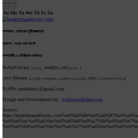
‹
›
Su
Mo
Tu
We
Th
Fr
Sa
সম্পাদক : মোহাম্মাদ মুনীরুজ্জামান
প্রকাশক : সায়মুন নাহার জিদনী
সম্পাদকীয় ও বাণিজ্যিক কার্যালয়
পিএইচপি টাওয়ার, ১০৭/২, কাকরাইল, ঢাকা-১০০০।
ফোন: নিউজরুম: ০১৭১৫-০৭৬৫৯০, ০১৮৪২-০১২১৫১ ফোন: ০২-৮৩০০৭৭৩-৫
ই-মেইল: bankbima1@gmail.com
Design and Development by :
webnewsdesign.com
Source:
https://bankbimaarthonity.com/%e0%a6%86%e0%a6%87%e0
%e0%a6%ac%e0%a6%be%e0%a6%b0%e0%a7%8d%e0%a6%b7%e
%e0%a6%b8%e0%a6%be%e0%a6%a7%e0%a6%be%e0%a6%b0%e