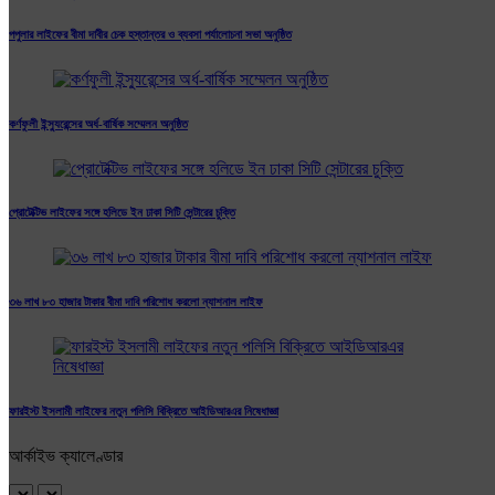
পপুলার লাইফের বীমা দাবীর চেক হস্তান্তর ও ব্যবসা পর্যালোচনা সভা অনুষ্ঠিত
কর্ণফুলী ইন্স্যুরেন্সের অর্ধ-বার্ষিক সম্মেলন অনুষ্ঠিত
প্রোটেক্টিভ লাইফের সঙ্গে হলিডে ইন ঢাকা সিটি সেন্টারের চুক্তি
৩৬ লাখ ৮৩ হাজার টাকার বীমা দাবি পরিশোধ করলো ন্যাশনাল লাইফ
ফারইস্ট ইসলামী লাইফের নতুন পলিসি বিক্রিতে আইডিআরএর নিষেধাজ্ঞা
আর্কাইভ ক্যালেণ্ডার