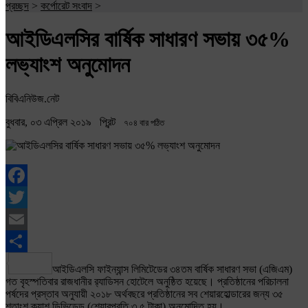
প্রচ্ছদ
>
কর্পোরেট সংবাদ
>
আইডিএলসির বার্ষিক সাধারণ সভায় ৩৫%
লভ্যাংশ অনুমোদন
বিবিএনিউজ.নেট
বুধবার, ০৩ এপ্রিল ২০১৯
প্রিন্ট
৭০৪ বার পঠিত
Facebook
Twitter
Email
Share
আইডিএলসি ফাইন্যান্স লিমিটেডের ৩৪তম বার্ষিক সাধারণ সভা (এজিএম)
গত বৃহস্পতিবার রাজধানীর র‌্যাডিসন হোটেলে অনুষ্ঠিত হয়েছে। প্রতিষ্ঠানের পরিচালনা
পর্ষদের প্রস্তাব অনুযায়ী ২০১৮ অর্থবছরে প্রতিষ্ঠানের সব শেয়ারহোল্ডারের জন্য ৩৫
শতাংশ ক্যাশ ডিভিডেন্ড (শেয়ারপ্রতি ৩.৫ টাকা) অনুমোদিত হয়।