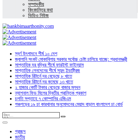
সম্পাদকীয়
কিংবদন্তির কথা
ভিডিও নিউজ
স্বর্ণ উৎপাদনে শীর্ষ ১০ দেশ
জ্বালানি সংকট মোকাবিলায় সরকার সর্বোচ্চ চেষ্টা চালিয়ে যাচ্ছে: প্রধানমন্ত্রী
সাপ্তাহিক দর বৃদ্ধির শীর্ষে ফারইস্ট ফাইন্যান্স
সাপ্তাহিক লেনদেনের শীর্ষে সুহৃদ ইন্ডাষ্ট্রিজ
সাপ্তাহিক রিটার্নে দর বেড়েছে ৮ খাতে
সাপ্তাহিক রিটার্নে দর কমেছে ১৩ খাতে
২ হাজার কোটি টাকার বেড়েছে বাজার মূলধন
ন্যাশনাল ফিড মিলের দ্বিতীয় প্রান্তিক প্রকাশ
চলতি সপ্তাহে ৭ কোম্পানির এজিএম
পঞ্চগড়ের ১৯ চা কারখানার অনুমোদনের মেয়াদ বাড়াল বাংলাদেশ চা বোর্ড
প্রচ্ছদ
জাতীয়