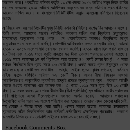
আবেদন করে। পরবর্তীতে কমিশন কর্তৃক ২৩ সেপ্টেম্বর ২০১৯ তারিখে নতুন নিয়ম জারির
পর ১৩ নভেম্বর ২০১৯ তারিখে আইপিওর অনুমোদনের জন্য কমিশনে প্রসপেক্টাসসহ
আবেদন দাখিল করে। যা বাংলাদেশ সিকিউরিটিজ অ্যান্ড এক্সচেঞ্জ কমিশনের বিবেচনায়
রয়েছে।
এ বিষয়ে কথা হয় প্রতিষ্ঠানটির মুখ্য নির্বাহী কর্মকর্তা (সিইও) রাশেদ বিন আমানের সাথে।
তিনি জানান, আমাদের সাথেই আইপিও আবেদন দাখিল করা ক্রিস্টাল ইন্স্যুরেন্সও
ইতোমধ্যে অনুমোদন পেয়ে গেছে। সে ধারাবাহিকতায় আমারও কিছুদিনের মধ্যে
অনুমোদন পাবো বলে আশা রাখছি। কোম্পানি আর্থিকভাবে সক্ষম অবস্থায় আছে। আমরা
২০১৮ ও ২০১৯ সালে পলিসি বোনাসও ঘোষণা করেছি। ২০১৮ সালে ছিল প্রতি হাজারে
৭০ টাকা এবং ২০১৯ সালে প্রতি হাজারে ৭৫ টাকা বোনাস প্রদানের ঘোষণা হয়েছে।
২০১৯ সালে আমাদের ১ম বর্ষ প্রিমিয়াম আয় হয়েছে ৪২ কোটি টাকার ঊর্ধ্বে। এ সময়
নবায়ন প্রিমিয়াম ছিল প্রায় সাড়ে ৩৩ কোটি টাকা। একই সময়ে গ্রুপ ইন্স্যুরেন্স থেকে
আয় হয়েছে ৫ কোটি ৩৭ লাখ টাকা। তাছাড়া লাইফ ফান্ডও বৃদ্ধি পেয়েছে। বর্তমানে
লাইফ ফান্ডে সঞ্চিতির পরিমাণ ৯৬ কোটি টাকা। আবার বীমা নিয়ন্ত্রক সংস্থা
আইডিআরএ’র অনুমোদিত ব্যয়সীমার মধ্যেই রয়েছে ব্যবস্থাপনা ব্যয়। শতভাগ আইটি
বেজড হওয়ার আমাদের খরচ অনেক কম। এ খাতে ২০১৯ সালে ব্যয় ছিল ৩৩ কোটি
টাকা। এ সকল কর্মকাণ্ডের পরও বীমাকারীর (বীমা প্রতিষ্ঠান) মূল দায়িত্ব অর্থাৎ গ্রাহকের
দাবি পরিশোধে আমরা উল্লেখযোগ্য সফলতা অর্জন করেছি। আমাদের গ্রাহকের
উত্থাপিত দাবির প্রায় ৯৯ শতাংশ পরিশোধ করা হয়েছে। তাছাড়া এমন কোনো দাবি নেই,
যার রেজাল্ট ৭ দিনের মধ্যে দেয়া হয়নি। এসবই সম্ভব হয়েছে আমাদের চেয়ারম্যান
ম্যাডামের সঠিক দিকনির্দেশনা আর কর্মকর্তা-কর্মচারীদের ঐকান্তিক প্রচেষ্টায়। শতভাগ
অনলাইন নির্ভর হওয়ায় সোনালী লাইফের কর্মকাণ্ড একেবারেই স্বচ্ছ।
Facebook Comments Box