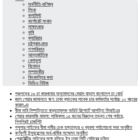
অর্থনীতি-বাণিজ্য
লিংক
কলামিস্ট
কর্পোরেট সংবাদ
সাক্ষাৎকার
কৃষি
ক্যারিয়ার
চট্টগ্রাম-বন্দর
গণপরিবহন
আন্তর্জাতিক
খেলাধুলা
বিনোদন
সম্পাদকীয়
কিংবদন্তির কথা
ভিডিও নিউজ
পঞ্চগড়ের ১৯ চা কারখানার অনুমোদনের মেয়াদ বাড়াল বাংলাদেশ চা বোর্ড
জাল শেয়ার জামানতে ঋণ: ঢাকা ব্যাংকের সাবেক চার কর্মকর্তার সর্বোচ্চ ১০ বছরের
কারাদণ্ড
বীমা দাবি নিষ্পত্তিতে বাধ্যতামূলক অডিট রিপোর্টে আপত্তি বিআইএর
শেয়ার কারসাজি মামলা: সাকিবসহ ১৫ জনের বিরুদ্ধে তদন্ত শেষ পর্যায়ে,
শিগগিরই চার্জশিট
পপুলার লাইফের বীমা দাবীর চেক হস্তান্তর ও ব্যবসা পর্যালোচনা সভা অনুষ্ঠিত
কর্ণফুলী ইন্স্যুরেন্সের অর্ধ-বার্ষিক সম্মেলন অনুষ্ঠিত
প্রোটেক্টিভ লাইফের সঙ্গে হলিডে ইন ঢাকা সিটি সেন্টারের চুক্তি