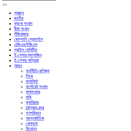
প্রচ্ছদ
জাতীয়
ব্যাংক সংবাদ
বীমা সংবাদ
পুঁজিবাজার
কোম্পানি প্রোফাইল
এজিএম/ইজিএম
প্রাইস সেন্সিটিভ
ই-পেপার ম্যাগাজিন
ই-পেপার পত্রিকা
আরও
অর্থনীতি-বাণিজ্য
লিংক
কলামিস্ট
কর্পোরেট সংবাদ
সাক্ষাৎকার
কৃষি
ক্যারিয়ার
চট্টগ্রাম-বন্দর
গণপরিবহন
আন্তর্জাতিক
খেলাধুলা
বিনোদন