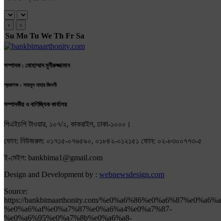
‹
›
Su
Mo
Tu
We
Th
Fr
Sa
সম্পাদক : মোহাম্মাদ মুনীরুজ্জামান
প্রকাশক : সায়মুন নাহার জিদনী
সম্পাদকীয় ও বাণিজ্যিক কার্যালয়
পিএইচপি টাওয়ার, ১০৭/২, কাকরাইল, ঢাকা-১০০০।
ফোন: নিউজরুম: ০১৭১৫-০৭৬৫৯০, ০১৮৪২-০১২১৫১ ফোন: ০২-৮৩০০৭৭৩-৫
ই-মেইল: bankbima1@gmail.com
Design and Development by :
webnewsdesign.com
Source:
https://bankbimaarthonity.com/%e0%a6%86%e0%a6%87%e0%
%e0%a6%af%e0%a7%87%e0%a6%a4%e0%a7%87-
%e0%a6%95%e0%a7%8b%e0%a6%a8-