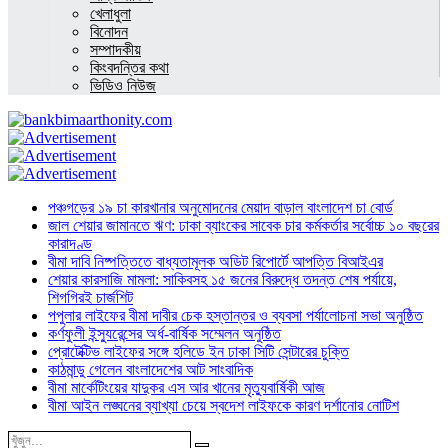
খেলাধুলা
বিনোদন
সম্পাদকীয়
কিংবদন্তির কথা
ভিডিও নিউজ
পঞ্চগড়ের ১৯ চা কারখানার অনুমোদনের মেয়াদ বাড়াল বাংলাদেশ চা বোর্ড
জাল শেয়ার জামানতে ঋণ: ঢাকা ব্যাংকের সাবেক চার কর্মকর্তার সর্বোচ্চ ১০ বছরের
কারাদণ্ড
বীমা দাবি নিষ্পত্তিতে বাধ্যতামূলক অডিট রিপোর্টে আপত্তি বিআইএর
শেয়ার কারসাজি মামলা: সাকিবসহ ১৫ জনের বিরুদ্ধে তদন্ত শেষ পর্যায়ে,
শিগগিরই চার্জশিট
পপুলার লাইফের বীমা দাবীর চেক হস্তান্তর ও ব্যবসা পর্যালোচনা সভা অনুষ্ঠিত
কর্ণফুলী ইন্স্যুরেন্সের অর্ধ-বার্ষিক সম্মেলন অনুষ্ঠিত
প্রোটেক্টিভ লাইফের সঙ্গে হলিডে ইন ঢাকা সিটি সেন্টারের চুক্তি
কাঠমান্ডু গেলেন বাংলাদেশের আট সাংবাদিক
বীমা মার্কেটিংয়ের যাদুকর এস আর খানের মৃত্যুবার্ষিকী আজ
বীমা আইন লঙ্ঘনের ব্যাখ্যা চেয়ে স্বদেশ লাইফকে কারণ দর্শানোর নোটিশ