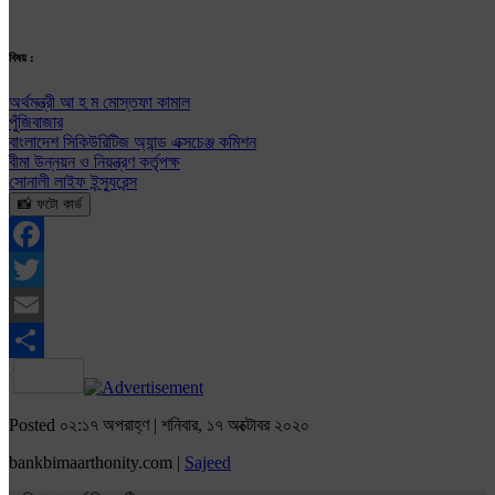
বিষয় :
অর্থমন্ত্রী আ হ ম মোস্তফা কামাল
পুঁজিবাজার
বাংলাদেশ সিকিউরিটিজ অ্যান্ড এক্সচেঞ্জ কমিশন
বীমা উন্নয়ন ও নিয়ন্ত্রণ কর্তৃপক্ষ
সোনালী লাইফ ইন্স্যুরেন্স
📸 ফটো কার্ড
Facebook
Twitter
Email
Share
Posted ০২:১৭ অপরাহ্ণ | শনিবার, ১৭ অক্টোবর ২০২০
bankbimaarthonity.com |
Sajeed