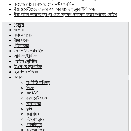
কাঠমান্ডু গেলেন বাংলাদেশের আট সাংবাদিক
বীমা মার্কেটিংয়ের যাদুকর এস আর খানের মৃত্যুবার্ষিকী আজ
বীমা আইন লঙ্ঘনের ব্যাখ্যা চেয়ে স্বদেশ লাইফকে কারণ দর্শানোর নোটিশ
প্রচ্ছদ
জাতীয়
ব্যাংক সংবাদ
বীমা সংবাদ
পুঁজিবাজার
কোম্পানি প্রোফাইল
এজিএম/ইজিএম
প্রাইস সেন্সিটিভ
ই-পেপার ম্যাগাজিন
ই-পেপার পত্রিকা
আরও
অর্থনীতি-বাণিজ্য
লিংক
কলামিস্ট
কর্পোরেট সংবাদ
সাক্ষাৎকার
কৃষি
ক্যারিয়ার
চট্টগ্রাম-বন্দর
গণপরিবহন
আন্তর্জাতিক