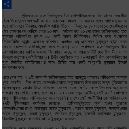
Email
Share
পুঁজিবাজারে অ-তালিকাভুক্ত বীমা কোম্পানিগুলোকে তিন মাসের সময়সীমা
বেঁধে দিয়েছিলেন অর্থমন্ত্রী আ হ ম মোস্তফা কামাল। এ সময়ের মধ্যে তালিকাভুক্ত না
হলে বাতিল হবে নিবন্ধন, এমনটাও জানিয়েছিলেন। কিন্তু ২০১৯ সালের ১৫ সেপ্টেম্বরের
সেই ঘোষণার পর পেরিয়ে গেছে ১৩ মাস। সর্বশেষ গত ২৩ সেপ্টেম্বর তালিকাভুক্ত হতে
ন্যূনতম পরিশোধিত মূলধন ৩০ কোটি টাকার বিধিনিষেধও শিথিল করে বাংলাদেশ
সিকিউরিটিজ অ্যান্ড এক্সচেঞ্জ কমিশন। এরপরও শুধু এক্সপ্রেস ইন্স্যুরেন্স ছাড়া অন্য
কোনো কোম্পানি তালিকাভুক্ত হতে পারেনি। এমন প্রেক্ষিতে অ-তালিকাভুক্ত বীমা
কোম্পানিগুলোর আর্থিক অবস্থা কি পর্যায়ে আছে, তা জানতে চিঠি দেয় বীমা উন্নয়ন ও
নিয়ন্ত্রণ কর্তৃপক্ষ (আইডিআরএ)। চিঠির প্রেক্ষিতে গত ২৯ জানুয়ারি বীমা কোম্পানিগুলোর
মুখ্য নির্বাহীরা আইডিআরএ’র সাথে মিলিত হয়ে একটি অগ্রগতি মূল্যায়ন রিপোর্ট
উপস্থাপন করে।
এতে দেখা যায়, ২-৩টি কোম্পানি তালিকাভুক্ত হতে প্রস্তুত থাকলেও বাকিগুলোর অবস্থা
খুবই শোচনীয়। বীমা খাতের কোম্পানিগুলোকে অনুমোদনের তিন বছরের মধ্যে পুঁজিবাজারে
তালিকাভুক্ত হওয়ার নিয়ম থাকলেও ২০১৩ সালে দেশীয় কোম্পানিগুলোর অনুমোদন
পাওয়ার পর পেরিয়ে গেছে সাত বছর। এর মধ্যে নতুন ১৫টিসহ মোট ২৮টি কোম্পানি
এখনো পুঁজিবাজারে তালিকাভুক্ত হতে পারেনি। দেশের মোট ৭৮টি বীমা কোম্পানির মধ্যে
৪৭টি পুঁজিবাজারে কার্যক্রম চালাচ্ছে। তালিকাভুক্তিতে ব্যর্থ হওয়া পুরোনো
কোম্পানিগুলোর মধ্যে হোমল্যান্ড লাইফ ইন্স্যুরেন্স, গোল্ডেন লাইফ ইন্স্যুরেন্স, সানফ্লাওয়ার
লাইফ ইন্স্যুরেন্স, মেঘনা ইন্স্যুরেন্স, ইউনিয়ন ইন্স্যুরেন্স, ইসলামী কমার্শিয়াল ইন্স্যুরেন্স,
ক্রিস্টাল ইন্স্যুরেন্স ও সাউথ এশিয়া ইন্স্যুরেন্স অন্যতম।
অন্যদিকে নতুন অনুমোদন পাওয়া ১৫ বীমা কোম্পানির মধ্যে মাত্র দুটি কোম্পানি