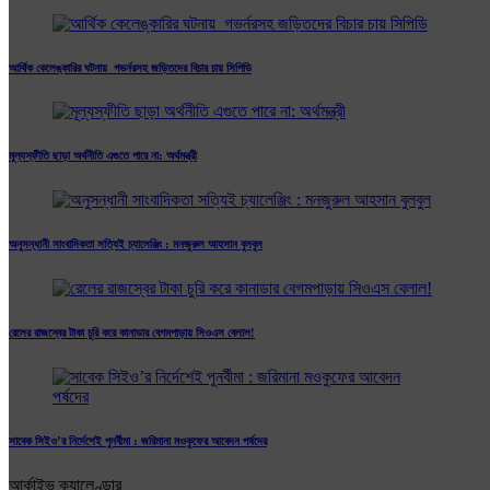
আর্থিক কেলেঙ্কারির ঘটনায় গভর্নরসহ জড়িতদের বিচার চায় সিপিডি
মূল্যস্ফীতি ছাড়া অর্থনীতি এগুতে পারে না: অর্থমন্ত্রী
অনুসন্ধানী সাংবাদিকতা সত্যিই চ্যালেঞ্জিং : মনজুরুল আহসান বুলবুল
রেলের রাজস্বের টাকা চুরি করে কানাডার বেগমপাড়ায় সিওএস বেলাল!
সাবেক সিইও’র নির্দেশেই পুনর্বীমা : জরিমানা মওকুফের আবেদন পর্ষদের
আর্কাইভ ক্যালেণ্ডার