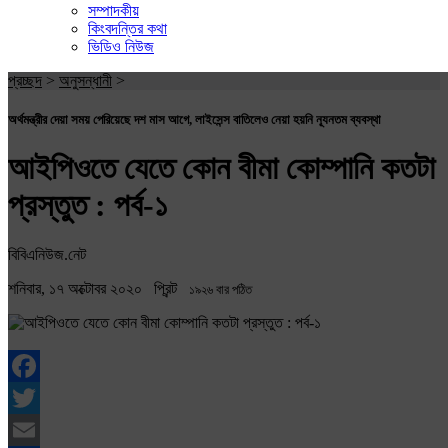
সম্পাদকীয়
কিংবদন্তির কথা
ভিডিও নিউজ
প্রচ্ছদ
>
অনুসন্ধানী
>
অর্থমন্ত্রীর দেয়া সময় পেরিয়েছে দশ মাস আগে, লাইসেন্স বাতিলেও নেয়া হয়নি ন্যূনতম ব্যবস্থা
আইপিওতে যেতে কোন বীমা কোম্পানি কতটা
প্রস্তুত : পর্ব-১
বিবিএনিউজ.নেট
শনিবার, ১৭ অক্টোবর ২০২০
প্রিন্ট
১৯২৬ বার পঠিত
Facebook
Twitter