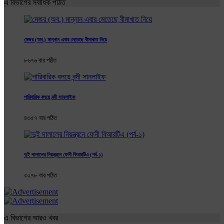
এ বিভাগের সর্বাধিক পঠিত
মেজর (অব.) মান্নান এবার মেতেছে বীমাখাত নিয়ে
৮৬৭৬ বার পঠিত
পারিবারিক বলয়ে বন্দী সানলাইফ
৪৩৫৭ বার পঠিত
দুই দালালের নিয়ন্ত্রনে ফেনী বিআরটিএ (পর্ব-১)
৩২৭৮ বার পঠিত
এ বিভাগের আরও খবর