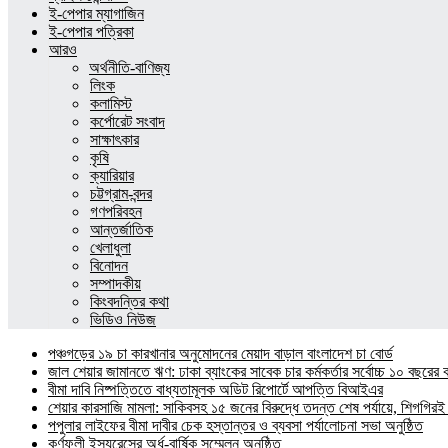
ই-পেপার ম্যাগাজিন
ই-পেপার পত্রিকা
আরও
অর্থনীতি-বাণিজ্য
লিংক
কলামিস্ট
কর্পোরেট সংবাদ
সাক্ষাৎকার
কৃষি
ক্যারিয়ার
চট্টগ্রাম-বন্দর
গণপরিবহন
আন্তর্জাতিক
খেলাধুলা
বিনোদন
সম্পাদকীয়
কিংবদন্তির কথা
ভিডিও নিউজ
পঞ্চগড়ের ১৯ চা কারখানার অনুমোদনের মেয়াদ বাড়াল বাংলাদেশ চা বোর্ড
জাল শেয়ার জামানতে ঋণ: ঢাকা ব্যাংকের সাবেক চার কর্মকর্তার সর্বোচ্চ ১০ বছরের 
বীমা দাবি নিষ্পত্তিতে বাধ্যতামূলক অডিট রিপোর্টে আপত্তি বিআইএর
শেয়ার কারসাজি মামলা: সাকিবসহ ১৫ জনের বিরুদ্ধে তদন্ত শেষ পর্যায়ে, শিগগিরই 
পপুলার লাইফের বীমা দাবীর চেক হস্তান্তর ও ব্যবসা পর্যালোচনা সভা অনুষ্ঠিত
কর্ণফুলী ইন্স্যুরেন্সের অর্ধ-বার্ষিক সম্মেলন অনুষ্ঠিত