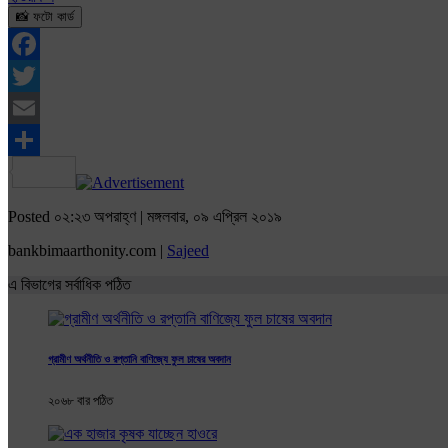
📸 ফটো কার্ড
Facebook
Twitter
Email
Share
Posted ০২:২৩ অপরাহ্ণ | মঙ্গলবার, ০৯ এপ্রিল ২০১৯
bankbimaarthonity.com |
Sajeed
এ বিভাগের সর্বাধিক পঠিত
গ্রামীণ অর্থনীতি ও রপ্তানি বাণিজ্যে ফুল চাষের অবদান
২০৬৮ বার পঠিত