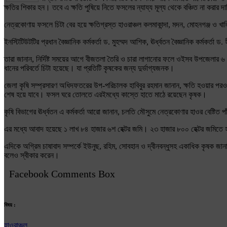
ক্ষতির শিকার হন। তবে এ ক্ষতি পুষিয়ে নিতে ফসলের ন্যায্য মূল্য থেকে বঞ্চিত না করার 
নেত্রকোণায় ফসলে চিটা বের হয়ে ক্ষতিগ্রস্ত হাওরাঞ্চল কলমাকান্দা, মদন, মোহনগঞ্জ ও খালি
ইনস্টিটিউটটির প্রধান বৈজ্ঞানিক কর্মকর্তা ড. মুহম্মদ আশিক, ঊর্ধ্বতন বৈজ্ঞানিক কর্মকর্তা ড
তারা জানান, নির্দিষ্ট সময়ের আগে বীজতলা তৈরি ও চারা লাগানোর ফলে ওইসব উপজেলার ৬ 
ধানের পরিবর্তে চিটা হয়েছে। যা প্রতিটি কৃষকের জন্য দুর্ভাগ্যজনক।
জেলা কৃষি সম্প্রসারণ অধিদফতরের উপ-পরিচালক হাবিবুর রহমান জানান, ক্ষতি হওয়ার প
শেষ হয়ে যাবে। ফসল ঘরে তোলতে এরইমধ্যে কাস্তে হাতে মাঠে রয়েছেন কৃষক।
কৃষি বিভাগের ঊর্ধ্বতন এ কর্মকর্তা আরো জানান, চলতি মৌসুমে নেত্রকোণার হাওর বেষ্টি
এর মধ্যে আবাদ হয়েছে ১ লাখ ৮৪ হাজার ৬শ হেক্টর জমি। ২৩ হাজার ৮০০ হেক্টর জমিতে 
এদিকে অগ্রিম চাষাবাদ সম্পর্কে ইউনুছ, রহিম, সোবহান ও দ্বীনবন্ধুসহ একাধিক কৃষক জা
বলেও স্বীকার করেন।
Facebook Comments Box
বিষয় :
হাওরাঞ্চল