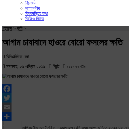
বিনোদন
সম্পাদকীয়
কিংবদন্তির কথা
ভিডিও নিউজ
প্রচ্ছদ
>
কৃষি
>
আগাম চাষাবাদে হাওরে বোরো ফসলের ক্ষতি
বিবিএনিউজ.নেট
মঙ্গলবার, ০৯ এপ্রিল ২০১৯
প্রিন্ট
১০৫৪ বার পঠিত
Facebook
Twitter
Email
Share
অগ্রিম বীজতলা তৈরি ও একমাসেরও বেশি সময় আগে জমিতে ধানের চারা লাগান