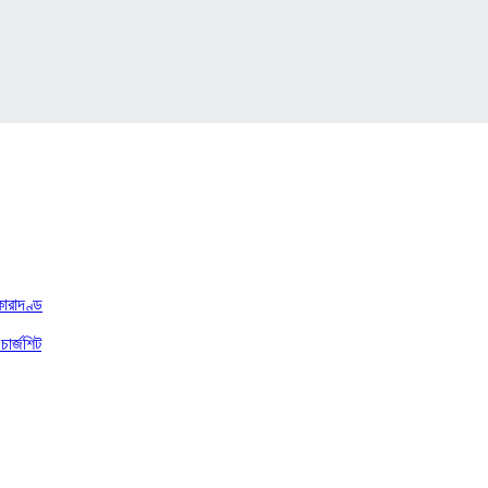
কারাদণ্ড
চার্জশিট