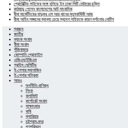
প্রোটেক্টিভ লাইফের সঙ্গে হলিডে ইন ঢাকা সিটি সেন্টারের চুক্তি
কাঠমান্ডু গেলেন বাংলাদেশের আট সাংবাদিক
বীমা মার্কেটিংয়ের যাদুকর এস আর খানের মৃত্যুবার্ষিকী আজ
বীমা আইন লঙ্ঘনের ব্যাখ্যা চেয়ে স্বদেশ লাইফকে কারণ দর্শানোর নোটিশ
প্রচ্ছদ
জাতীয়
ব্যাংক সংবাদ
বীমা সংবাদ
পুঁজিবাজার
কোম্পানি প্রোফাইল
এজিএম/ইজিএম
প্রাইস সেন্সিটিভ
ই-পেপার ম্যাগাজিন
ই-পেপার পত্রিকা
আরও
অর্থনীতি-বাণিজ্য
লিংক
কলামিস্ট
কর্পোরেট সংবাদ
সাক্ষাৎকার
কৃষি
ক্যারিয়ার
চট্টগ্রাম-বন্দর
গণপরিবহন