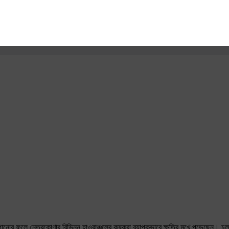
োর ফলে নেত্রকোণার বিভিন্ন হাওরাঞ্চলের কৃষকরা ব্যাপকভাবে ক্ষতির মুখে পড়েছেন। চল