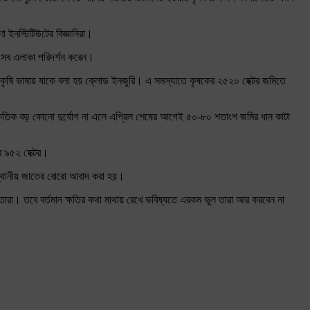
া ইনস্টিটিউটের বিজ্ঞানিরা।
স্ত এসব এলাকা পরিদর্শন করেন।
া কৃষি ভাষায় যাকে বলা হয় ক্লোড ইনজুরি। এ সমস্যাতে কৃষকের ২৫২০ হেক্টর জমিতে
াকৃতিক বড় কোনো দুর্যোগ না এলে এপ্রিল শেষের আগেই ৫০-৮০ শতাংশ জমির ধান কাটা
র ৯৫২ হেক্টর।
 স্থানীয় জাতের বোরো আবাদ করা হয়।
 তারা। তবে বর্তমান ক্ষতির কথা মাথায় রেখে ভবিষ্যতে এরকম ভুল তারা আর করবেন না