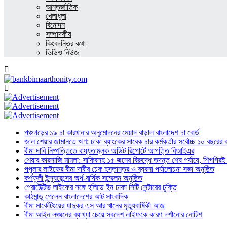
আন্তর্জাতিক
খেলাধুলা
বিনোদন
সম্পাদকীয়
কিংবদন্তির কথা
ভিডিও নিউজ
পঞ্চগড়ের ১৯ চা কারখানার অনুমোদনের মেয়াদ বাড়াল বাংলাদেশ চা বোর্ড
জাল শেয়ার জামানতে ঋণ: ঢাকা ব্যাংকের সাবেক চার কর্মকর্তার সর্বোচ্চ ১০ বছরের 
বীমা দাবি নিষ্পত্তিতে বাধ্যতামূলক অডিট রিপোর্টে আপত্তি বিআইএর
শেয়ার কারসাজি মামলা: সাকিবসহ ১৫ জনের বিরুদ্ধে তদন্ত শেষ পর্যায়ে, শিগগিরই 
পপুলার লাইফের বীমা দাবীর চেক হস্তান্তর ও ব্যবসা পর্যালোচনা সভা অনুষ্ঠিত
কর্ণফুলী ইন্স্যুরেন্সের অর্ধ-বার্ষিক সম্মেলন অনুষ্ঠিত
প্রোটেক্টিভ লাইফের সঙ্গে হলিডে ইন ঢাকা সিটি সেন্টারের চুক্তি
কাঠমান্ডু গেলেন বাংলাদেশের আট সাংবাদিক
বীমা মার্কেটিংয়ের যাদুকর এস আর খানের মৃত্যুবার্ষিকী আজ
বীমা আইন লঙ্ঘনের ব্যাখ্যা চেয়ে স্বদেশ লাইফকে কারণ দর্শানোর নোটিশ