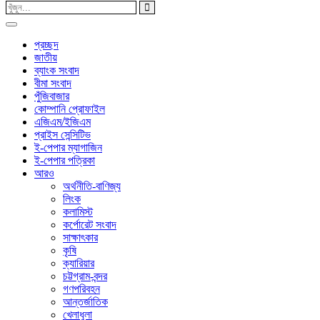
প্রচ্ছদ
জাতীয়
ব্যাংক সংবাদ
বীমা সংবাদ
পুঁজিবাজার
কোম্পানি প্রোফাইল
এজিএম/ইজিএম
প্রাইস সেন্সিটিভ
ই-পেপার ম্যাগাজিন
ই-পেপার পত্রিকা
আরও
অর্থনীতি-বাণিজ্য
লিংক
কলামিস্ট
কর্পোরেট সংবাদ
সাক্ষাৎকার
কৃষি
ক্যারিয়ার
চট্টগ্রাম-বন্দর
গণপরিবহন
আন্তর্জাতিক
খেলাধুলা