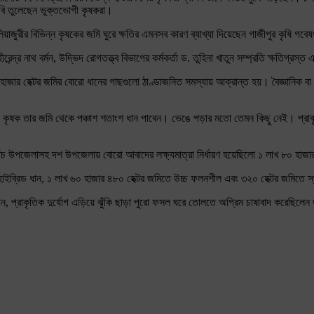
দাবি তুলেছেন ভুক্তভোগী কৃষকরা।
য়াজুরীর বিভিন্ন কৃষকের জমি ঘুরে ক্ষতির এমনসব কারণ ব্যাখ্যা দিয়েছেন গাজীপুর কৃষি গবেষণ
. হীরেন্দ্র নাথ বর্মন, উদ্ভিদ রোগতত্ত্ব বিভাগের কর্মকর্তা ড. তুহিনা খাতুন সম্প্রতি ক্ষতিগ্র
হাজার হেক্টর জমির বোরো ধানের গাছগুলো ঠাণ্ডাজনিত সমস্যায় আক্রান্ত হয়। বৈজ্ঞানিক ব
রও কৃষক তার জমি থেকে পঞ্চাশ শতাংশ ধান পাবেন। ভেঙে পড়ার মতো তেমন কিছু নেই। প্র
ত পাঁচ উপজেলাসহ দশ উপজেলায় বোরো আবাদের লক্ষ্যমাত্রা নির্ধারণ হয়েছিলো ১ লাখ ৮০ হাজা
হাইব্রিড ধান, ১ লাখ ৬০ হাজার ৪৮০ হেক্টর জমিতে উচ্চ ফলনশীল এবং ৩২০ হেক্টর জমিতে
নান, প্রাকৃতিক দুর্যোগ এড়িয়ে ঝুঁকি ছাড়া পুরো ফসল ঘরে তোলতে অগ্রিম চাষাবাদ করেছিলেন