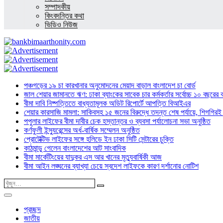
সম্পাদকীয়
কিংবদন্তির কথা
ভিডিও নিউজ
পঞ্চগড়ের ১৯ চা কারখানার অনুমোদনের মেয়াদ বাড়াল বাংলাদেশ চা বোর্ড
জাল শেয়ার জামানতে ঋণ: ঢাকা ব্যাংকের সাবেক চার কর্মকর্তার সর্বোচ্চ ১০ বছরের 
বীমা দাবি নিষ্পত্তিতে বাধ্যতামূলক অডিট রিপোর্টে আপত্তি বিআইএর
শেয়ার কারসাজি মামলা: সাকিবসহ ১৫ জনের বিরুদ্ধে তদন্ত শেষ পর্যায়ে, শিগগিরই 
পপুলার লাইফের বীমা দাবীর চেক হস্তান্তর ও ব্যবসা পর্যালোচনা সভা অনুষ্ঠিত
কর্ণফুলী ইন্স্যুরেন্সের অর্ধ-বার্ষিক সম্মেলন অনুষ্ঠিত
প্রোটেক্টিভ লাইফের সঙ্গে হলিডে ইন ঢাকা সিটি সেন্টারের চুক্তি
কাঠমান্ডু গেলেন বাংলাদেশের আট সাংবাদিক
বীমা মার্কেটিংয়ের যাদুকর এস আর খানের মৃত্যুবার্ষিকী আজ
বীমা আইন লঙ্ঘনের ব্যাখ্যা চেয়ে স্বদেশ লাইফকে কারণ দর্শানোর নোটিশ
প্রচ্ছদ
জাতীয়