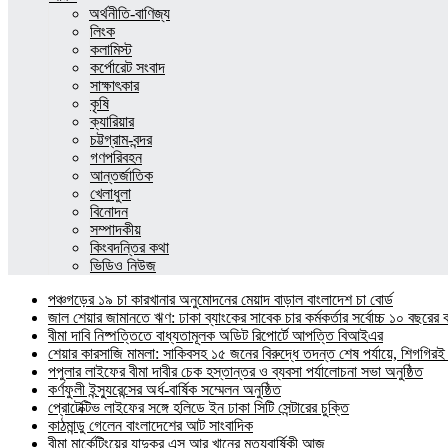
অর্থনীতি-বাণিজ্য
লিংক
কলামিস্ট
কর্পোরেট সংবাদ
সাক্ষাৎকার
কৃষি
ক্যারিয়ার
চট্টগ্রাম-বন্দর
গণপরিবহন
আন্তর্জাতিক
খেলাধুলা
বিনোদন
সম্পাদকীয়
কিংবদন্তির কথা
ভিডিও নিউজ
পঞ্চগড়ের ১৯ চা কারখানার অনুমোদনের মেয়াদ বাড়াল বাংলাদেশ চা বোর্ড
জাল শেয়ার জামানতে ঋণ: ঢাকা ব্যাংকের সাবেক চার কর্মকর্তার সর্বোচ্চ ১০ বছরের 
বীমা দাবি নিষ্পত্তিতে বাধ্যতামূলক অডিট রিপোর্টে আপত্তি বিআইএর
শেয়ার কারসাজি মামলা: সাকিবসহ ১৫ জনের বিরুদ্ধে তদন্ত শেষ পর্যায়ে, শিগগিরই 
পপুলার লাইফের বীমা দাবীর চেক হস্তান্তর ও ব্যবসা পর্যালোচনা সভা অনুষ্ঠিত
কর্ণফুলী ইন্স্যুরেন্সের অর্ধ-বার্ষিক সম্মেলন অনুষ্ঠিত
প্রোটেক্টিভ লাইফের সঙ্গে হলিডে ইন ঢাকা সিটি সেন্টারের চুক্তি
কাঠমান্ডু গেলেন বাংলাদেশের আট সাংবাদিক
বীমা মার্কেটিংয়ের যাদুকর এস আর খানের মৃত্যুবার্ষিকী আজ