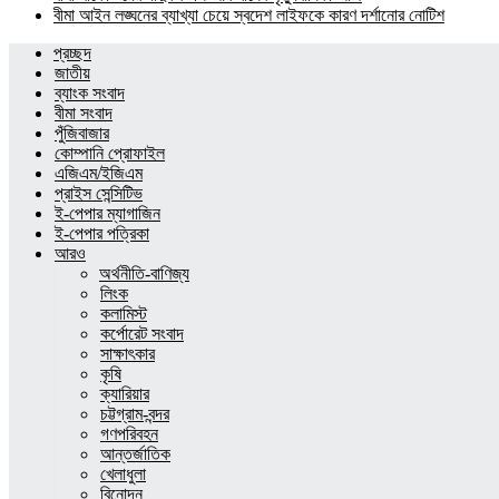
বীমা আইন লঙ্ঘনের ব্যাখ্যা চেয়ে স্বদেশ লাইফকে কারণ দর্শানোর নোটিশ
প্রচ্ছদ
জাতীয়
ব্যাংক সংবাদ
বীমা সংবাদ
পুঁজিবাজার
কোম্পানি প্রোফাইল
এজিএম/ইজিএম
প্রাইস সেন্সিটিভ
ই-পেপার ম্যাগাজিন
ই-পেপার পত্রিকা
আরও
অর্থনীতি-বাণিজ্য
লিংক
কলামিস্ট
কর্পোরেট সংবাদ
সাক্ষাৎকার
কৃষি
ক্যারিয়ার
চট্টগ্রাম-বন্দর
গণপরিবহন
আন্তর্জাতিক
খেলাধুলা
বিনোদন