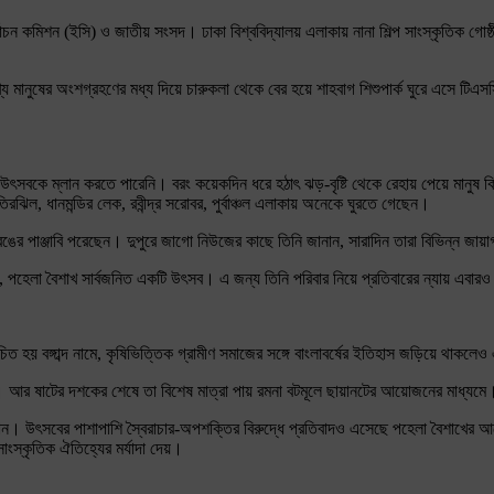
বাচন কমিশন (ইসি) ও জাতীয় সংসদ। ঢাকা বিশ্ববিদ্যালয় এলাকায় নানা শিল্প সাংস্কৃতিক গোষ
সংখ্য মানুষের অংশগ্রহণের মধ্য দিয়ে চারুকলা থেকে বের হয়ে শাহবাগ শিশুপার্ক ঘুরে এসে ট
উৎসবকে ম্লান করতে পারেনি। বরং কয়েকদিন ধরে হঠাৎ ঝড়-বৃষ্টি থেকে রেহায় পেয়ে মানুষ কি
রঝিল, ধানমন্ডির লেক, রবীন্দ্র সরোবর, পুর্বাঞ্চল এলাকায় অনেকে ঘুরতে গেছেন।
রঙের পাঞ্জাবি পরেছেন। দুপুরে জাগো নিউজের কাছে তিনি জানান, সারাদিন তারা বিভিন্ন জায়
, পহেলা বৈশাখ সার্বজনিত একটি উৎসব। এ জন্য তিনি পরিবার নিয়ে প্রতিবারের ন্যায় এবার
ত হয় বঙ্গাব্দ নামে, কৃষিভিত্তিক গ্রামীণ সমাজের সঙ্গে বাংলাবর্ষের ইতিহাস জড়িয়ে থাক
ঠানের। আর ষাটের দশকের শেষে তা বিশেষ মাত্রা পায় রমনা বটমূলে ছায়ানটের আয়োজনের মাধ্যমে
ুষ্ঠান। উৎসবের পাশাপাশি স্বৈরাচার-অপশক্তির বিরুদ্ধে প্রতিবাদও এসেছে পহেলা বৈশাখের
ংস্কৃতিক ঐতিহ্যের মর্যাদা দেয়।