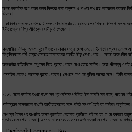
বাংলা নববর্ষকে বরণ করার জন্য দিনভর নানা অনুষ্ঠান ও খাওয়া দাওয়ার আয়োজন করেছে নির্
উৎসব।
ঢাকা বিশ্ববিদ্যালয়ের উপাচার্য মঙ্গল শোভাযাত্রার উদ্বোধনের পর শিক্ষক, শিক্ষার্থীসহ অ
ইউনেস্কোর বিশ্ব ঐতিহ্যের স্বীকৃতি পেয়েছে।
রাজধানীর বিভিন্ন জায়গা ঘুরে উৎসবের নানান মাত্রা দেখা গেছে। বৈশাখের প্রখর রোদও এ 
বিশ্ববিদ্যালয়গামী রাস্তাগুলোতে যানবাহনের বাড়তি ভীড় দেখা গেছে। এছাড়া রাজধানীর হাতি
রাজধানীর হাতিরঝিলে বন্ধুদের নিয়ে ঘুরতে গেছেন সাখাওয়াত সাকিব। তারা পাঁচবন্ধু একই 
ধানমন্ডির লেকেও অনেকে ঘুরতে গেছেন। সেখানে কথা হয় নন্দিনা দাসের সঙ্গে। তিনি বলেন
১৫৫৬ সালে কার্যকর হওয়া বাংলা সন প্রথমদিকে পরিচিত ছিল ফসলি সন নামে, পরে তা পরিচি
পাকিস্তান শাসনামলে বাঙালি জাতীয়তাবাদের সঙ্গে ঘনিষ্ঠ সম্পর্ক তৈরি হয় বর্ষবরণ অনুষ্
দেশ স্বাধীনের পর বাঙালির অসাম্প্রদায়িক চেতনার প্রতীকে পরিণত হয় বাংলা বর্ষবরণ অন
প্রথম মঙ্গল শোভাযাত্রা। ২০১৬ সালের ৩০ নভেম্বর ইউনেস্কো এ শোভাযাত্রাকে বিশ্ব সা
Facebook Comments Box