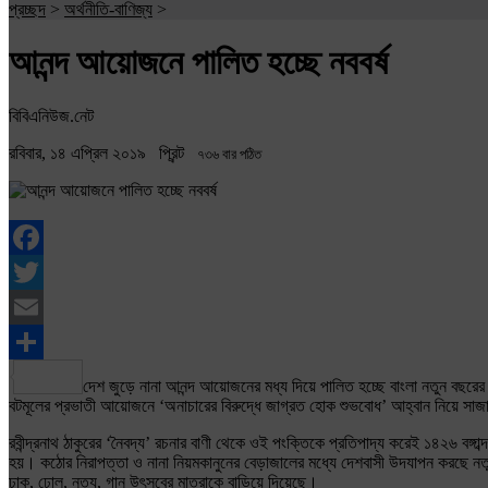
প্রচ্ছদ
>
অর্থনীতি-বাণিজ্য
>
আনন্দ আয়োজনে পালিত হচ্ছে নববর্ষ
বিবিএনিউজ.নেট
রবিবার, ১৪ এপ্রিল ২০১৯
প্রিন্ট
৭৩৬ বার পঠিত
Facebook
Twitter
Email
Share
দেশ জুড়ে নানা আনন্দ আয়োজনের মধ্য দিয়ে পালিত হচ্ছে বাংলা নতুন বছরে
বটমূলের প্রভাতী আয়োজনে ‘অনাচারের বিরুদ্ধে জাগ্রত হোক শুভবোধ’ আহ্বান নিয়ে সাজ
রবীন্দ্রনাথ ঠাকুরের ‘নৈবদ্য’ রচনার বাণী থেকে ওই পংক্তিকে প্রতিপাদ্য করেই ১৪২৬ বঙ্
হয়। কঠোর নিরাপত্তা ও নানা নিয়মকানুনের বেড়াজালের মধ্যে দেশবাসী উদযাপন করছে নতু
ঢাক, ঢোল, নৃত্য, গান উৎসবের মাত্রাকে বাড়িয়ে দিয়েছে।