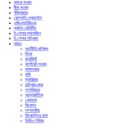
ব্যাংক সংবাদ
বীমা সংবাদ
পুঁজিবাজার
কোম্পানি প্রোফাইল
এজিএম/ইজিএম
প্রাইস সেন্সিটিভ
ই-পেপার ম্যাগাজিন
ই-পেপার পত্রিকা
আরও
অর্থনীতি-বাণিজ্য
লিংক
কলামিস্ট
কর্পোরেট সংবাদ
সাক্ষাৎকার
কৃষি
ক্যারিয়ার
চট্টগ্রাম-বন্দর
গণপরিবহন
আন্তর্জাতিক
খেলাধুলা
বিনোদন
সম্পাদকীয়
কিংবদন্তির কথা
ভিডিও নিউজ