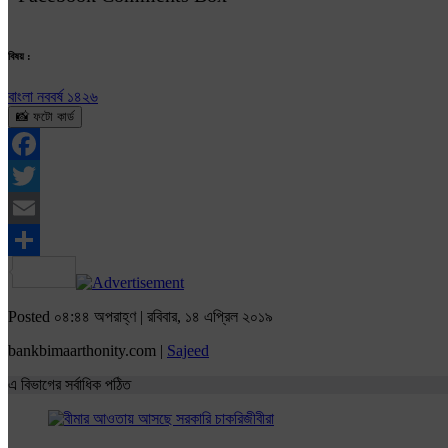
বিষয় :
বাংলা নববর্ষ ১৪২৬
📸 ফটো কার্ড
Facebook
Twitter
Email
Share
Posted ০৪:৪৪ অপরাহ্ণ | রবিবার, ১৪ এপ্রিল ২০১৯
bankbimaarthonity.com |
Sajeed
এ বিভাগের সর্বাধিক পঠিত