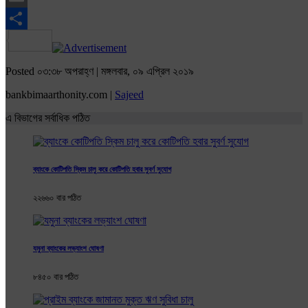
Email
Share
Posted ০৩:৩৮ অপরাহ্ণ | মঙ্গলবার, ০৯ এপ্রিল ২০১৯
bankbimaarthonity.com |
Sajeed
এ বিভাগের সর্বাধিক পঠিত
ব্যাংকে কোটিপতি স্কিম চালু করে কোটিপতি হবার সুবর্ণ ‍সুযোগ
২২৬৬০ বার পঠিত
যমুনা ব্যাংকের লভ্যাংশ ঘোষণা
৮৪৫০ বার পঠিত