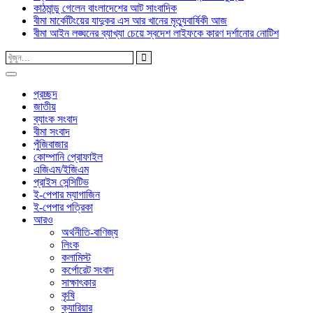
কাঠমান্ডু গেলেন বাংলাদেশের আট সাংবাদিক
বীমা মার্কেটিংয়ের যাদুকর এস আর খানের মৃত্যুবার্ষিকী আজ
বীমা আইন লঙ্ঘনের ব্যাখ্যা চেয়ে স্বদেশ লাইফকে কারণ দর্শানোর নোটিশ
প্রচ্ছদ
জাতীয়
ব্যাংক সংবাদ
বীমা সংবাদ
পুঁজিবাজার
কোম্পানি প্রোফাইল
এজিএম/ইজিএম
প্রাইস সেন্সিটিভ
ই-পেপার ম্যাগাজিন
ই-পেপার পত্রিকা
আরও
অর্থনীতি-বাণিজ্য
লিংক
কলামিস্ট
কর্পোরেট সংবাদ
সাক্ষাৎকার
কৃষি
ক্যারিয়ার