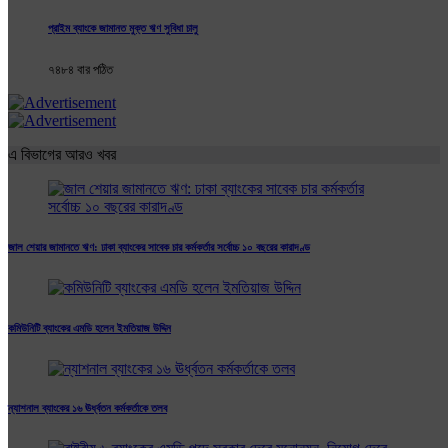
প্রাইম ব্যাংকে জামানত মুক্ত ঋণ সুবিধা চালু
৭৪৮৪ বার পঠিত
এ বিভাগের আরও খবর
জাল শেয়ার জামানতে ঋণ: ঢাকা ব্যাংকের সাবেক চার কর্মকর্তার সর্বোচ্চ ১০ বছরের কারাদণ্ড
কমিউনিটি ব্যাংকের এমডি হলেন ইমতিয়াজ উদ্দিন
ন্যাশনাল ব্যাংকের ১৬ ঊর্ধ্বতন কর্মকর্তাকে তলব