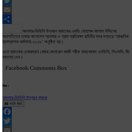
Facebook
Twitter
Email
Share
আনসার-ভিডিপি উন্নয়ন ব্যাংকের এমডি মোহাম্মদ জালাল উদ্দিনের
সভাপতিত্বে ঢাকায় বাংলাদেশ আনসার ও গ্রাম প্রতিরক্ষা বাহিনীর সদর দপ্তরে ‘আঞ্চলিক
ব্যবস্থাপক কর্মশালা-২০১৯’ অনুষ্ঠিত হয়।
এতে ব্যাংকের চেয়ারম্যান মেজর জেনারেল কাজী শরীফ কায়কোবাদ এনডিসি, পিএসসি, জি
বক্তব্য দেন।
Facebook Comments Box
বিষয় :
আনসার-ভিডিপি উন্নয়ন ব্যাংক
📸 ফটো কার্ড
Facebook
Twitter