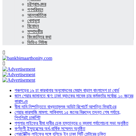
চট্টগ্রাম-বন্দর
গণপরিবহন
আন্তর্জাতিক
খেলাধুলা
বিনোদন
সম্পাদকীয়
কিংবদন্তির কথা
ভিডিও নিউজ
পঞ্চগড়ের ১৯ চা কারখানার অনুমোদনের মেয়াদ বাড়াল বাংলাদেশ চা বোর্ড
জাল শেয়ার জামানতে ঋণ: ঢাকা ব্যাংকের সাবেক চার কর্মকর্তার সর্বোচ্চ ১০ বছরের
কারাদণ্ড
বীমা দাবি নিষ্পত্তিতে বাধ্যতামূলক অডিট রিপোর্টে আপত্তি বিআইএর
শেয়ার কারসাজি মামলা: সাকিবসহ ১৫ জনের বিরুদ্ধে তদন্ত শেষ পর্যায়ে,
শিগগিরই চার্জশিট
পপুলার লাইফের বীমা দাবীর চেক হস্তান্তর ও ব্যবসা পর্যালোচনা সভা অনুষ্ঠিত
কর্ণফুলী ইন্স্যুরেন্সের অর্ধ-বার্ষিক সম্মেলন অনুষ্ঠিত
প্রোটেক্টিভ লাইফের সঙ্গে হলিডে ইন ঢাকা সিটি সেন্টারের চুক্তি