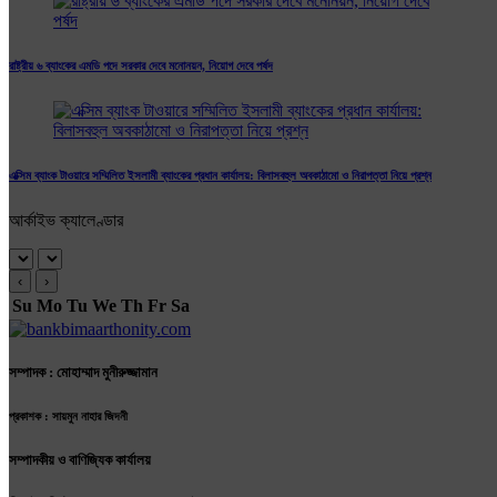
রাষ্ট্রীয় ৬ ব্যাংকের এমডি পদে সরকার দেবে মনোনয়ন, নিয়োগ দেবে পর্ষদ
এক্সিম ব্যাংক টাওয়ারে সম্মিলিত ইসলামী ব্যাংকের প্রধান কার্যালয়: বিলাসবহুল অবকাঠামো ও নিরাপত্তা নিয়ে প্রশ্ন
আর্কাইভ ক্যালেণ্ডার
‹
›
Su
Mo
Tu
We
Th
Fr
Sa
সম্পাদক : মোহাম্মাদ মুনীরুজ্জামান
প্রকাশক : সায়মুন নাহার জিদনী
সম্পাদকীয় ও বাণিজ্যিক কার্যালয়