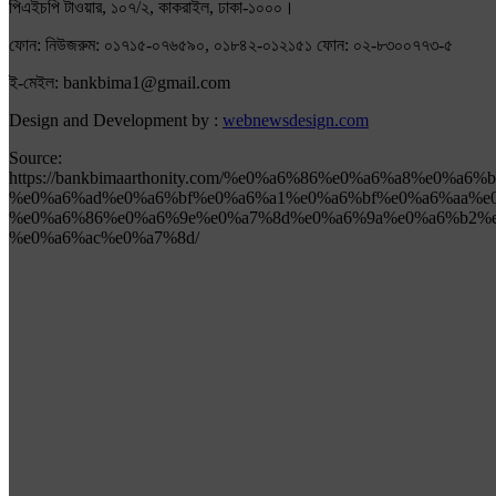
পিএইচপি টাওয়ার, ১০৭/২, কাকরাইল, ঢাকা-১০০০।
ফোন: নিউজরুম: ০১৭১৫-০৭৬৫৯০, ০১৮৪২-০১২১৫১ ফোন: ০২-৮৩০০৭৭৩-৫
ই-মেইল: bankbima1@gmail.com
Design and Development by :
webnewsdesign.com
Source:
https://bankbimaarthonity.com/%e0%a6%86%e0%a6%a8%e0%a
%e0%a6%ad%e0%a6%bf%e0%a6%a1%e0%a6%bf%e0%a6%aa%e
%e0%a6%86%e0%a6%9e%e0%a7%8d%e0%a6%9a%e0%a6%b2%e
%e0%a6%ac%e0%a7%8d/