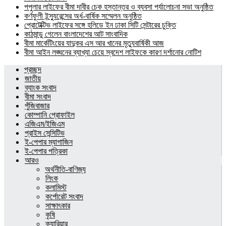
পপুলার লাইফের বীমা দাবীর চেক হস্তান্তর ও ব্যবসা পর্যালোচনা সভা অনুষ্ঠিত
কর্ণফুলী ইন্স্যুরেন্সের অর্ধ-বার্ষিক সম্মেলন অনুষ্ঠিত
প্রোটেক্টিভ লাইফের সঙ্গে হলিডে ইন ঢাকা সিটি সেন্টারের চুক্তি
কাঠমান্ডু গেলেন বাংলাদেশের আট সাংবাদিক
বীমা মার্কেটিংয়ের যাদুকর এস আর খানের মৃত্যুবার্ষিকী আজ
বীমা আইন লঙ্ঘনের ব্যাখ্যা চেয়ে স্বদেশ লাইফকে কারণ দর্শানোর নোটিশ
প্রচ্ছদ
জাতীয়
ব্যাংক সংবাদ
বীমা সংবাদ
পুঁজিবাজার
কোম্পানি প্রোফাইল
এজিএম/ইজিএম
প্রাইস সেন্সিটিভ
ই-পেপার ম্যাগাজিন
ই-পেপার পত্রিকা
আরও
অর্থনীতি-বাণিজ্য
লিংক
কলামিস্ট
কর্পোরেট সংবাদ
সাক্ষাৎকার
কৃষি
ক্যারিয়ার