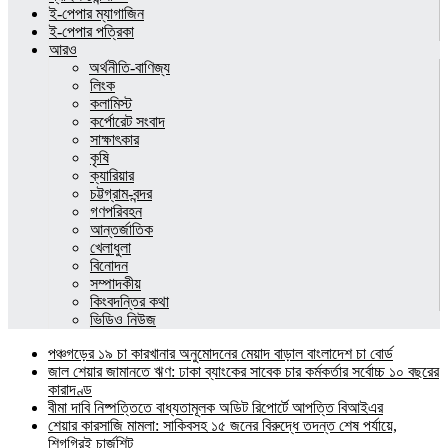
ই-পেপার ম্যাগাজিন
ই-পেপার পত্রিকা
আরও
অর্থনীতি-বাণিজ্য
লিংক
কলামিস্ট
কর্পোরেট সংবাদ
সাক্ষাৎকার
কৃষি
ক্যারিয়ার
চট্টগ্রাম-বন্দর
গণপরিবহন
আন্তর্জাতিক
খেলাধুলা
বিনোদন
সম্পাদকীয়
কিংবদন্তির কথা
ভিডিও নিউজ
পঞ্চগড়ের ১৯ চা কারখানার অনুমোদনের মেয়াদ বাড়াল বাংলাদেশ চা বোর্ড
জাল শেয়ার জামানতে ঋণ: ঢাকা ব্যাংকের সাবেক চার কর্মকর্তার সর্বোচ্চ ১০ বছরের
কারাদণ্ড
বীমা দাবি নিষ্পত্তিতে বাধ্যতামূলক অডিট রিপোর্টে আপত্তি বিআইএর
শেয়ার কারসাজি মামলা: সাকিবসহ ১৫ জনের বিরুদ্ধে তদন্ত শেষ পর্যায়ে,
শিগগিরই চার্জশিট