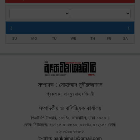
‹
›
SU
MO
TU
WE
TH
FR
SA
সম্পাদক : মোহাম্মাদ মুনীরুজ্জামান
প্রকাশক : সায়মুন নাহার জিদনী
সম্পাদকীয় ও বাণিজ্যিক কার্যালয়
পিএইচপি টাওয়ার, ১০৭/২, কাকরাইল, ঢাকা-১০০০।
ফোন: নিউজরুম: ০১৭১৫-০৭৬৫৯০, ০১৮৪২-০১২১৫১ ফোন:
০২-৮৩০০৭৭৩-৫
ই-মেইল: bankbima1@gmail.com