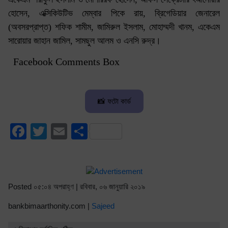
হোসেন, এক্সিকিউটিভ মেম্বার পিকে রায়, ব্রিগেডিয়ার জেনারেল
(অবসরপ্রাপ্ত) শফিক শামীম, জামিরুল ইসলাম, মোহাম্মদী খানম, একেএম
সারোয়ার জাহান জামিল, সামছুল আলম ও এনসি রুদ্র।
Facebook Comments Box
📸 ফটো কার্ড
Facebook
Twitter
Email
Share
Posted ০৫:০৪ অপরাহ্ণ | রবিবার, ০৬ জানুয়ারি ২০১৯
bankbimaarthonity.com |
Sajeed