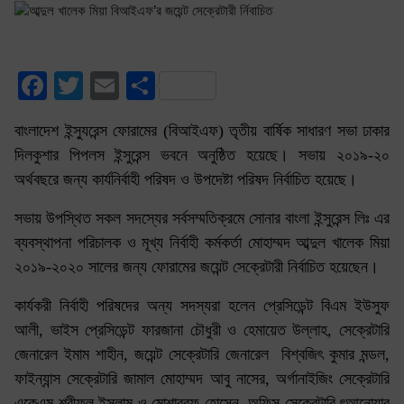
Facebook
Twitter
Email
Share
বাংলাদেশ ইন্স্যুরেন্স ফোরামের (বিআইএফ) তৃতীয় বার্ষিক সাধারণ সভা ঢাকার
দিলকুশার পিপলস ইন্সুরেন্স ভবনে অনুষ্ঠিত হয়েছে। সভায় ২০১৯-২০
অর্থবছরে জন্য কার্যনির্বাহী পরিষদ ও উপদেষ্টা পরিষদ নির্বাচিত হয়েছে।
সভায় উপস্থিত সকল সদস্যের সর্বসম্মতিক্রমে সোনার বাংলা ইন্সুরেন্স লিঃ এর
ব্যবস্থাপনা পরিচালক ও মূখ্য নির্বাহী কর্মকর্তা মোহাম্মদ আব্দুল খালেক মিয়া
২০১৯-২০২০ সালের জন্য ফোরামের জয়েন্ট সেক্রেটারী নির্বাচিত হয়েছেন।
কার্যকরী নির্বাহী পরিষদের অন্য সদস্যরা হলেন প্রেসিডেন্ট বিএম ইউসুফ
আলী, ভাইস প্রেসিডেন্ট ফারজানা চৌধুরী ও হেমায়েত উল্লাহ, সেক্রেটারি
জেনারেল ইমাম শাহীন, জয়েন্ট সেক্রেটারি জেনারেল বিশ্বজিৎ কুমার মন্ডল,
ফাইন্যান্স সেক্রেটারি জামাল মোহাম্মদ আবু নাসের, অর্গানাইজিং সেক্রেটারি
একেএম শরীফুল ইসলাম ও মোশাররফ হোসেন, অফিস সেক্রেটারি ৎআনোয়ার