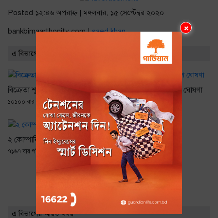
Posted ১২:৪৬ অপরাহ্ণ | মঙ্গলবার, ১৫ সেপ্টেম্বর ২০২০
×
bankbimaarthonity.com |
saed khan
এ বিভাগের সর্বাধিক পঠিত
বিক্রেতা শূণ্য ৪ প্রতিষ্ঠান
যমুনা ব্যাংকের লভ্যাংশ ঘোষণা
১০১০০ বার পঠিত
৮৪৫০ বার পঠিত
২ কোম্পানির ডিভিডেন্ড ঘোষণা
৭১৬৭ বার পঠিত
এ বিভাগের আরও খবর