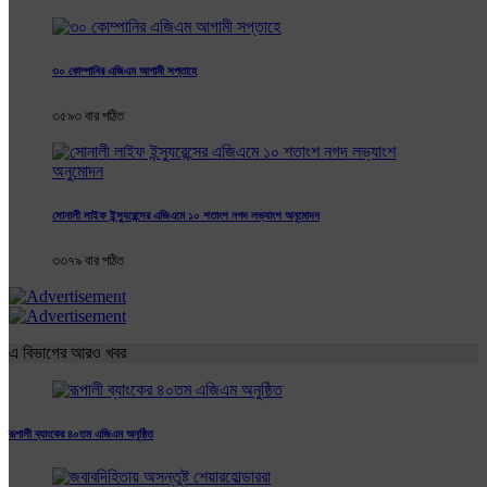
৩০ কোম্পানির এজিএম আগামী সপ্তাহে
৩৫৯৩ বার পঠিত
সোনালী লাইফ ইন্স্যুরেন্সের এজিএমে ১০ শতাংশ নগদ লভ্যাংশ অনুমোদন
৩৩৭৯ বার পঠিত
এ বিভাগের আরও খবর
রূপালী ব্যাংকের ৪০তম এজিএম অনুষ্ঠিত