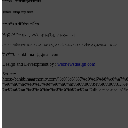
সম্পাদক : মোহাম্মাদ মুনীরুজ্জামান
প্রকাশক : সায়মুন নাহার জিদনী
সম্পাদকীয় ও বাণিজ্যিক কার্যালয়
পিএইচপি টাওয়ার, ১০৭/২, কাকরাইল, ঢাকা-১০০০।
ফোন: নিউজরুম: ০১৭১৫-০৭৬৫৯০, ০১৮৪২-০১২১৫১ ফোন: ০২-৮৩০০৭৭৩-৫
ই-মেইল: bankbima1@gmail.com
Design and Development by :
webnewsdesign.com
Source:
https://bankbimaarthonity.com/%e0%a6%87%e0%a6%b8%e0
%e0%a6%ac%e0%a7%8d%e0%a6%af%e0%a6%be%e0%a6%82%e
%e0%a6%ac%e0%a6%be%e0%a6%b0%e0%a7%8d%e0%a6%b7%e