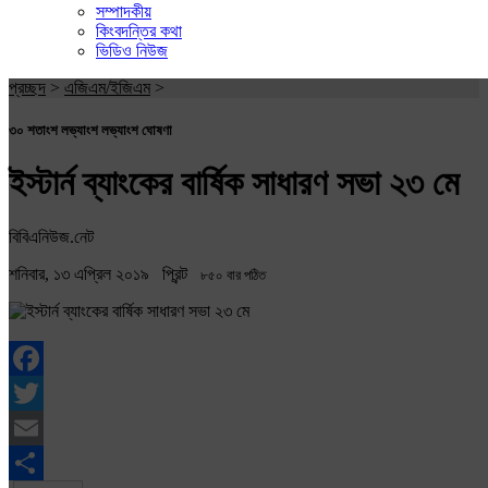
সম্পাদকীয়
কিংবদন্তির কথা
ভিডিও নিউজ
প্রচ্ছদ
>
এজিএম/ইজিএম
>
৩০ শতাংশ লভ্যাংশ লভ্যাংশ ঘোষণা
ইস্টার্ন ব্যাংকের বার্ষিক সাধারণ সভা ২৩ মে
বিবিএনিউজ.নেট
শনিবার, ১৩ এপ্রিল ২০১৯
প্রিন্ট
৮৫০ বার পঠিত
Facebook
Twitter
Email