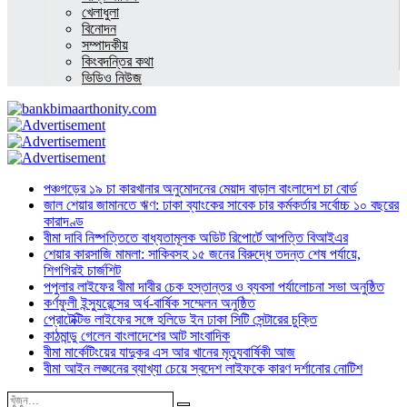
খেলাধুলা
বিনোদন
সম্পাদকীয়
কিংবদন্তির কথা
ভিডিও নিউজ
পঞ্চগড়ের ১৯ চা কারখানার অনুমোদনের মেয়াদ বাড়াল বাংলাদেশ চা বোর্ড
জাল শেয়ার জামানতে ঋণ: ঢাকা ব্যাংকের সাবেক চার কর্মকর্তার সর্বোচ্চ ১০ বছরের
কারাদণ্ড
বীমা দাবি নিষ্পত্তিতে বাধ্যতামূলক অডিট রিপোর্টে আপত্তি বিআইএর
শেয়ার কারসাজি মামলা: সাকিবসহ ১৫ জনের বিরুদ্ধে তদন্ত শেষ পর্যায়ে,
শিগগিরই চার্জশিট
পপুলার লাইফের বীমা দাবীর চেক হস্তান্তর ও ব্যবসা পর্যালোচনা সভা অনুষ্ঠিত
কর্ণফুলী ইন্স্যুরেন্সের অর্ধ-বার্ষিক সম্মেলন অনুষ্ঠিত
প্রোটেক্টিভ লাইফের সঙ্গে হলিডে ইন ঢাকা সিটি সেন্টারের চুক্তি
কাঠমান্ডু গেলেন বাংলাদেশের আট সাংবাদিক
বীমা মার্কেটিংয়ের যাদুকর এস আর খানের মৃত্যুবার্ষিকী আজ
বীমা আইন লঙ্ঘনের ব্যাখ্যা চেয়ে স্বদেশ লাইফকে কারণ দর্শানোর নোটিশ