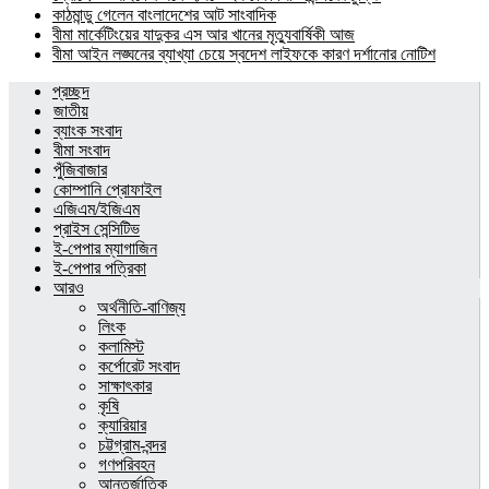
কাঠমান্ডু গেলেন বাংলাদেশের আট সাংবাদিক
বীমা মার্কেটিংয়ের যাদুকর এস আর খানের মৃত্যুবার্ষিকী আজ
বীমা আইন লঙ্ঘনের ব্যাখ্যা চেয়ে স্বদেশ লাইফকে কারণ দর্শানোর নোটিশ
প্রচ্ছদ
জাতীয়
ব্যাংক সংবাদ
বীমা সংবাদ
পুঁজিবাজার
কোম্পানি প্রোফাইল
এজিএম/ইজিএম
প্রাইস সেন্সিটিভ
ই-পেপার ম্যাগাজিন
ই-পেপার পত্রিকা
আরও
অর্থনীতি-বাণিজ্য
লিংক
কলামিস্ট
কর্পোরেট সংবাদ
সাক্ষাৎকার
কৃষি
ক্যারিয়ার
চট্টগ্রাম-বন্দর
গণপরিবহন
আন্তর্জাতিক