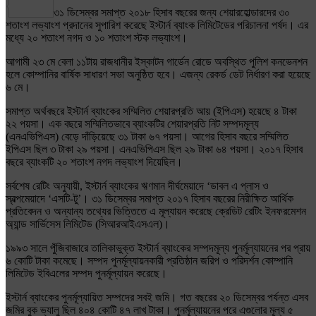
Share
৩১ ডিসেম্বর সমাপ্ত ২০১৮ হিসাব বছরের জন্য শেয়ারহোল্ডারদের ৩০
শতাংশ লভ্যাংশ প্রদানের সুপারিশ করেছে ইস্টার্ন ব্যাংক লিমিটেডের পরিচালনা পর্ষদ। এর
মধ্যে ২০ শতাংশ নগদ ও ১০ শতাংশ স্টক লভ্যাংশ।
আগামী ২৩ মে বেলা ১১টায় রাজধানীর ইস্কাটন গার্ডেন রোডে অবস্থিত পুলিশ কনভেনশন
হলে কোম্পানির বার্ষিক সাধারণ সভা অনুষ্ঠিত হবে। এজন্য রেকর্ড ডেট নির্ধারণ করা হয়েছে
৬ মে।
সমাপ্ত অর্থবছরে ইস্টার্ন ব্যাংকের সম্মিলিত শেয়ারপ্রতি আয় (ইপিএস) হয়েছে ৪ টাকা
২২ পয়সা। এক বছরে সম্মিলিতভাবে ব্যাংকটির শেয়ারপ্রতি নিট সম্পদমূল্য
(এনএভিপিএস) বেড়ে দাঁড়িয়েছে ৩১ টাকা ৬৭ পয়সা। আগের হিসাব বছরে সম্মিলিত
ইপিএস ছিল ৩ টাকা ২৯ পয়সা। এনএভিপিএস ছিল ২৯ টাকা ৬৪ পয়সা। ২০১৭ হিসাব
বছরে ব্যাংকটি ২০ শতাংশ নগদ লভ্যাংশ দিয়েছিল।
সর্বশেষ রেটিং অনুযায়ী, ইস্টার্ন ব্যাংকের ঋণমান দীর্ঘমেয়াদে ‘ডাবল এ প্লাস ও
স্বল্পমেয়াদে ‘এসটি-টু’। ৩১ ডিসেম্বর সমাপ্ত ২০১৭ হিসাব বছরের নিরীক্ষিত আর্থিক
প্রতিবেদন ও অন্যান্য তথ্যের ভিত্তিতে এ মূল্যায়ন করেছে ক্রেডিট রেটিং ইনফরমেশন
অ্যান্ড সার্ভিসেস লিমিটেড (সিআরআইএসএল)।
১৯৯৩ সালে পুঁজিবাজারে তালিকাভুক্ত ইস্টার্ন ব্যাংকের সম্পদমূল্য পুনর্মূল্যায়নের পর প্রায়
৬ কোটি টাকা কমেছে। সম্পদ পুনর্মূল্যায়নকারী প্রতিষ্ঠান জরিপ ও পরিদর্শন কোম্পানি
লিমিটেড ইবিএলের সম্পদ পুনর্মূল্যায়ন করেছে।
ইস্টার্ন ব্যাংকের পুনর্মূল্যায়িত সম্পদের সবই জমি। গত বছরের ২০ ডিসেম্বর পর্যন্ত এসব
জমির বুক ভ্যালু ছিল ৪০৪ কোটি ৪৭ লাখ টাকা। পুনর্মূল্যায়নের পরে এগুলোর মূল্য ৫