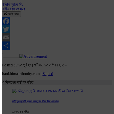
ইস্টার্ন ব্যাংক লি.
বার্ষিক সাধারণ সভা
📸 ফটো কার্ড
Facebook
Twitter
Email
Share
Posted ১১:১৩ পূর্বাহ্ণ | শনিবার, ১৩ এপ্রিল ২০১৯
bankbimaarthonity.com |
Sajeed
এ বিভাগের সর্বাধিক পঠিত
লাইসেন্স ছাড়াই ব্যবসা করছে চার জীবন বীমা কোম্পানি
৬৯৭৭ বার পঠিত