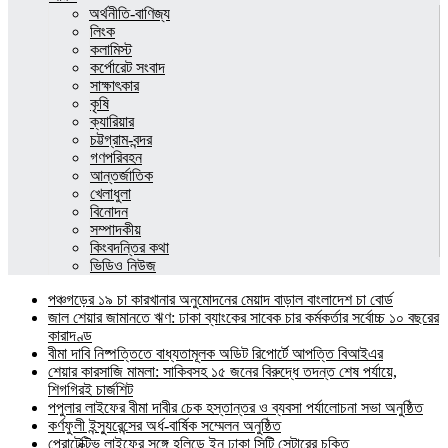
অর্থনীতি-বাণিজ্য
লিংক
কলামিস্ট
কর্পোরেট সংবাদ
সাক্ষাৎকার
কৃষি
ক্যারিয়ার
চট্টগ্রাম-বন্দর
গণপরিবহন
আন্তর্জাতিক
খেলাধুলা
বিনোদন
সম্পাদকীয়
কিংবদন্তির কথা
ভিডিও নিউজ
পঞ্চগড়ের ১৯ চা কারখানার অনুমোদনের মেয়াদ বাড়াল বাংলাদেশ চা বোর্ড
জাল শেয়ার জামানতে ঋণ: ঢাকা ব্যাংকের সাবেক চার কর্মকর্তার সর্বোচ্চ ১০ বছরের
কারাদণ্ড
বীমা দাবি নিষ্পত্তিতে বাধ্যতামূলক অডিট রিপোর্টে আপত্তি বিআইএর
শেয়ার কারসাজি মামলা: সাকিবসহ ১৫ জনের বিরুদ্ধে তদন্ত শেষ পর্যায়ে,
শিগগিরই চার্জশিট
পপুলার লাইফের বীমা দাবীর চেক হস্তান্তর ও ব্যবসা পর্যালোচনা সভা অনুষ্ঠিত
কর্ণফুলী ইন্স্যুরেন্সের অর্ধ-বার্ষিক সম্মেলন অনুষ্ঠিত
প্রোটেক্টিভ লাইফের সঙ্গে হলিডে ইন ঢাকা সিটি সেন্টারের চুক্তি