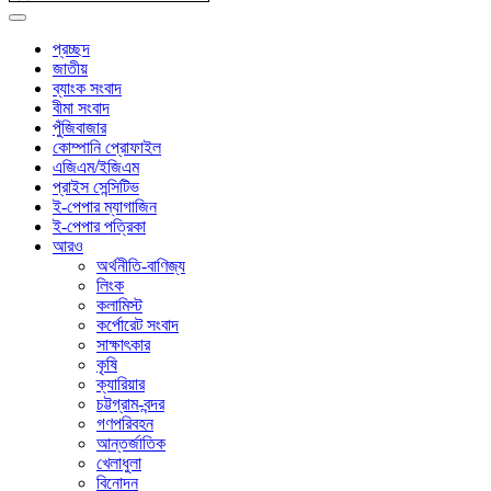
প্রচ্ছদ
জাতীয়
ব্যাংক সংবাদ
বীমা সংবাদ
পুঁজিবাজার
কোম্পানি প্রোফাইল
এজিএম/ইজিএম
প্রাইস সেন্সিটিভ
ই-পেপার ম্যাগাজিন
ই-পেপার পত্রিকা
আরও
অর্থনীতি-বাণিজ্য
লিংক
কলামিস্ট
কর্পোরেট সংবাদ
সাক্ষাৎকার
কৃষি
ক্যারিয়ার
চট্টগ্রাম-বন্দর
গণপরিবহন
আন্তর্জাতিক
খেলাধুলা
বিনোদন