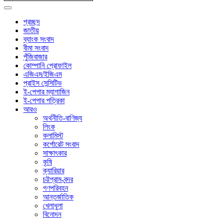
প্রচ্ছদ
জাতীয়
ব্যাংক সংবাদ
বীমা সংবাদ
পুঁজিবাজার
কোম্পানি প্রোফাইল
এজিএম/ইজিএম
প্রাইস সেন্সিটিভ
ই-পেপার ম্যাগাজিন
ই-পেপার পত্রিকা
আরও
অর্থনীতি-বাণিজ্য
লিংক
কলামিস্ট
কর্পোরেট সংবাদ
সাক্ষাৎকার
কৃষি
ক্যারিয়ার
চট্টগ্রাম-বন্দর
গণপরিবহন
আন্তর্জাতিক
খেলাধুলা
বিনোদন