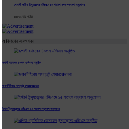
সোনালী লাইফ ইন্স্যুরেন্সের এজিএমে ১০ শতাংশ নগদ লভ্যাংশ অনুমোদন
৩৩৭৯ বার পঠিত
এ বিভাগের আরও খবর
রূপালী ব্যাংকের ৪০তম এজিএম অনুষ্ঠিত
জবাবদিহিতায় অসন্তুষ্ট শেয়ারহোল্ডাররা
ইস্টার্ন ইন্স্যুরেন্সের এজিএমে ১৫ শতাংশ লভ্যাংশ অনুমোদন