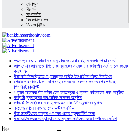
খেলাধুলা
বিনোদন
সম্পাদকীয়
কিংবদন্তির কথা
ভিডিও নিউজ
পঞ্চগড়ের ১৯ চা কারখানার অনুমোদনের মেয়াদ বাড়াল বাংলাদেশ চা বোর্ড
জাল শেয়ার জামানতে ঋণ: ঢাকা ব্যাংকের সাবেক চার কর্মকর্তার সর্বোচ্চ ১০ বছরের
কারাদণ্ড
বীমা দাবি নিষ্পত্তিতে বাধ্যতামূলক অডিট রিপোর্টে আপত্তি বিআইএর
শেয়ার কারসাজি মামলা: সাকিবসহ ১৫ জনের বিরুদ্ধে তদন্ত শেষ পর্যায়ে,
শিগগিরই চার্জশিট
পপুলার লাইফের বীমা দাবীর চেক হস্তান্তর ও ব্যবসা পর্যালোচনা সভা অনুষ্ঠিত
কর্ণফুলী ইন্স্যুরেন্সের অর্ধ-বার্ষিক সম্মেলন অনুষ্ঠিত
প্রোটেক্টিভ লাইফের সঙ্গে হলিডে ইন ঢাকা সিটি সেন্টারের চুক্তি
কাঠমান্ডু গেলেন বাংলাদেশের আট সাংবাদিক
বীমা মার্কেটিংয়ের যাদুকর এস আর খানের মৃত্যুবার্ষিকী আজ
বীমা আইন লঙ্ঘনের ব্যাখ্যা চেয়ে স্বদেশ লাইফকে কারণ দর্শানোর নোটিশ