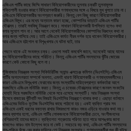
এজিএম পার্টির কাছে জিম্মি সাধারণ বিনিয়োগকারীদের তুলনায় চক্রটি তুলনামূলক
শক্তিশালী হওয়ার কারণে বিনিয়োগকারীরা গণমাধ্যমের সঙ্গে এ বিষয়ে মুখ খুলতে চায় না।
এজিএমে বিনিয়োগকারীর অংশগ্রহণ জরুরি। কিন্তু বেশ কিছু কারণে বিনিয়োগকারীরা
এজিএম বিমুখ। এর মধ্যে অন্যতম কারণ হচ্ছে, কোম্পানির ভাড়াটে এজিএম পার্টির
দৌরাত্ম্য। তারাই সবকিছু নিয়ন্ত্রণ করে। সাধারণ বিনিয়োগকারী উপস্থিত হলেও কথা
বলার সুযোগ পান না। আর আগে থেকেই বিনিয়োগকারীদের কোম্পানির বিরুদ্ধে কথা না
বলার জন্য শাসিয়ে দেয়। তাই এজিএমে কার্যত নীরব দর্শক হয়ে থাকেন বিনিয়োগকারীরা।
আর এজিএমে হট্টগোল বা বিশৃঙ্খলার যে ঘটনা ঘটে, তার
পেছনে থাকে এই সংঘবদ্ধ চক্র। এগুলো সবাই কমবেশি জানে, অনেকেই আছে যাদের
মুখ বিনিয়োগকারীদের কাছে পরিচিত। কিন্তু এজিএম পার্টির সদস্যদের খুঁটির জোরের
কারণে কেউ কোনো কিছু বলে না।
পুঁজিবাজার নিয়ন্ত্রক সংস্থা সিকিউরিটিজ অ্যান্ড এক্সচেঞ্জ কমিশন (বিএসইসি) এজিএম
পার্টির অপতৎপরতা সম্পর্কে অবগত, এমনই ধারণা বিনিয়োগকারী ও গণমাধ্যমকর্মীদের।
কারণ এজিএমে বিশৃঙ্খলা ফেরানোর জন্য সংস্থাটির দায়িত্বপ্রাপ্ত কর্মকর্তারা আগে
সরজমিনে এজিএম মনিটরিং করত। কিন্তু এ চক্রের দৌরাত্ম্যের কারণে জনবল সংকটের
দোহাই দিয়ে সরজমিনে মনিটরিং থেকে সরে এসেছে সংস্থাটি। আর নিয়ন্ত্রক সংস্থা
হিসেবে বাজারের খুঁটিনাটি সব বিষয়ই বিএসইসির নিয়ন্ত্রণে থাকার কথা। এছাড়া বর্তমানে
এজিএমের ভিডিও ফুটেজ বিএসইসির কাছে পাঠানো হয়। একই ব্যক্তি প্রায় সব
এজিএমে একই ধরনের বক্তব্য রাখায় বিষয়গুলো কারও নজর এড়িয়ে যাওয়ার কথা নয়।
মজার ব্যাপার হলো, এজিএম পার্টির লোকজনকে বিনিয়োগকারীরা চেনে, অংশীজনদের
বেশিরভাগই তাদের জানে। ব্যক্তিগত শত্রুতায় পরিণত হতে পারে আশঙ্কায় জানা
থাকলেও কারও নাম উল্লেখ করে না কেউ। সবচেয়ে বড় কথা, এজিএম পার্টির সদস্যদের
নাম-পরিচয় খুঁজে বের করার দায়িত্ব তো নিয়ন্ত্রক সংস্থার। গণমাধ্যমকর্মীরা শুধু কী ঘটছে,