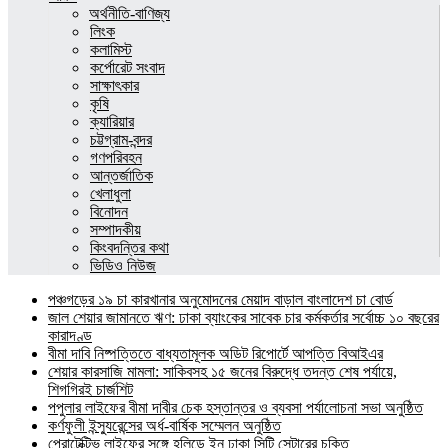
অর্থনীতি-বাণিজ্য
লিংক
কলামিস্ট
কর্পোরেট সংবাদ
সাক্ষাৎকার
কৃষি
ক্যারিয়ার
চট্টগ্রাম-বন্দর
গণপরিবহন
আন্তর্জাতিক
খেলাধুলা
বিনোদন
সম্পাদকীয়
কিংবদন্তির কথা
ভিডিও নিউজ
পঞ্চগড়ের ১৯ চা কারখানার অনুমোদনের মেয়াদ বাড়াল বাংলাদেশ চা বোর্ড
জাল শেয়ার জামানতে ঋণ: ঢাকা ব্যাংকের সাবেক চার কর্মকর্তার সর্বোচ্চ ১০ বছরের
কারাদণ্ড
বীমা দাবি নিষ্পত্তিতে বাধ্যতামূলক অডিট রিপোর্টে আপত্তি বিআইএর
শেয়ার কারসাজি মামলা: সাকিবসহ ১৫ জনের বিরুদ্ধে তদন্ত শেষ পর্যায়ে,
শিগগিরই চার্জশিট
পপুলার লাইফের বীমা দাবীর চেক হস্তান্তর ও ব্যবসা পর্যালোচনা সভা অনুষ্ঠিত
কর্ণফুলী ইন্স্যুরেন্সের অর্ধ-বার্ষিক সম্মেলন অনুষ্ঠিত
প্রোটেক্টিভ লাইফের সঙ্গে হলিডে ইন ঢাকা সিটি সেন্টারের চুক্তি