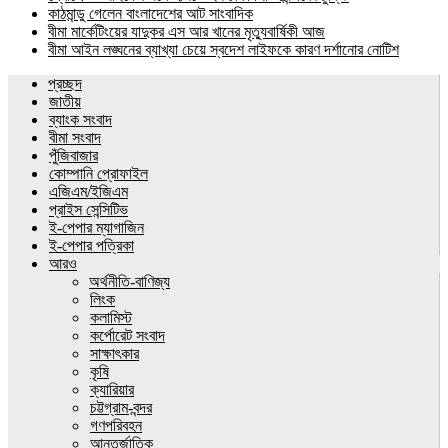
কাঠমান্ডু গেলেন বাংলাদেশের আট সাংবাদিক
বীমা মার্কেটিংয়ের যাদুকর এস আর খানের মৃত্যুবার্ষিকী আজ
বীমা আইন লঙ্ঘনের ব্যাখ্যা চেয়ে স্বদেশ লাইফকে কারণ দর্শানোর নোটিশ
প্রচ্ছদ
জাতীয়
ব্যাংক সংবাদ
বীমা সংবাদ
পুঁজিবাজার
কোম্পানি প্রোফাইল
এজিএম/ইজিএম
প্রাইস সেন্সিটিভ
ই-পেপার ম্যাগাজিন
ই-পেপার পত্রিকা
আরও
অর্থনীতি-বাণিজ্য
লিংক
কলামিস্ট
কর্পোরেট সংবাদ
সাক্ষাৎকার
কৃষি
ক্যারিয়ার
চট্টগ্রাম-বন্দর
গণপরিবহন
আন্তর্জাতিক