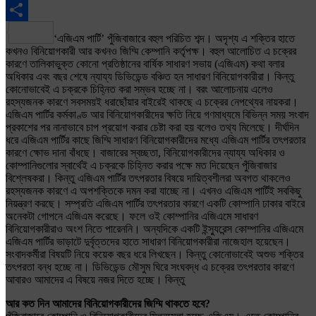
Email
Share
‘এজিএম পার্টি’ পুঁজিবাজারে বহুল পরিচিত শব্দ। অদৃশ্য এ শক্তির হাতে
কখনও বিনিয়োগকারী আর কখনও জিম্মি কেম্পানি কর্তৃপক্ষ। বহুল আলোচিত এ চক্রের
কারণে তালিকাভুক্ত কোনো প্রতিষ্ঠানের বার্ষিক সাধারণ সভায় (এজিএম) কথা বলার
অধিকার এবং বছর শেষে ন্যায্য ডিভিডেন্ড বঞ্চিত হন সাধারণ বিনিয়োগকারীরা। কিন্তু
কোনোভাবেই এ চক্রকে চিহ্নিত করা সম্ভব হচ্ছে না। বরং আলোচনায় এলেও
রহস্যজনক কারণে সবসময়ই ধরাছোঁয়ার বাইরেই থাকছে এ চক্রের নেপথ্যের নায়করা।
এজিএম পার্টির কর্মকাণ্ড আর বিনিয়োগকারীদের ক্ষতি নিয়ে গণমাধ্যমে বিভিন্ন সময় সংবাদ
প্রকাশের পর নানাভাবে চাপ প্রয়োগ করার চেষ্টা করা হয় বলেও তথ্য মিলেছে। দীর্ঘদিন
ধরে এজিএম পার্টির কাছে জিম্মি সাধারণ বিনিয়োগকারীদের মধ্যে এজিএম পার্টির তৎপরতার
কারণে ক্ষোভ দানা বাঁধছে। বাজারের স্বচ্ছতা, বিনিয়োগকারীদের ন্যায্য অধিকার ও
কোম্পানিগুলোর স্বার্থেই এ চক্রকে চিহ্নিত করার পক্ষে মত দিয়েছেন পুঁজিবাজার
বিশ্লেষকরা। কিন্তু এজিএম পার্টির তৎপরতার বিষয়ে দায়িত্বশীলরা অবগত থাকলেও
রহস্যজনক কারণে এ অপশক্তিকে দমন করা যাচ্ছে না। এখনও এজিএম পার্টিই সবকিছু
নিয়ন্ত্রণ করছে। সম্প্রতি এজিএম পার্টির তৎপরতার কারণে একটি কোম্পানি ঢাকার বাইরে
অনেকটা গোপনে এজিএম করেছে। ফলে ওই কোম্পানির এজিএমে সাধারণ
বিনিয়োগকারীরাও অংশ নিতে পারেননি। অন্যদিকে একটি ইন্স্যুরেন্স কোম্পানির এজিএমে
এজিএম পার্টির ভাড়াটে দুর্বৃত্তদের হাতে সাধারণ বিনিয়োগকারীরা নাজেহাল হয়েছেন।
সংবাদকর্মীরা বিষয়টি নিয়ে কয়েক বছর ধরে লিখছেন। কিন্তু কোনোভাবেই অশুভ শক্তির
তৎপরতা বন্ধ হচ্ছে না। ডিভিডেন্ড মৌসুম ঘিরে সংঘবদ্ধ এ চক্রের তৎপরতার কারণে
আবারও আমাদের এ বিষয়ে নজর দিতে হচ্ছে। কিন্তু
আর কত দিন আমাদের বিনিয়োগকারীদের জিম্মি থাকতে হবে?