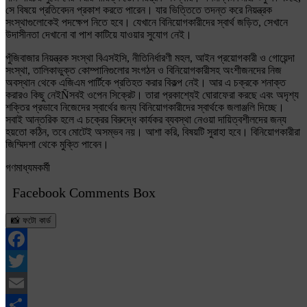
সে বিষয়ে প্রতিবেদন প্রকাশ করতে পারেন। যার ভিত্তিতে তদন্ত করে নিয়ন্ত্রক
সংস্থাগুলোকেই পদক্ষেপ নিতে হবে। যেখানে বিনিয়োগকারীদের স্বার্থ জড়িত, সেখানে
উদাসীনতা দেখানো বা পাশ কাটিয়ে যাওয়ার সুযোগ নেই।
পুঁজিবাজার নিয়ন্ত্রক সংস্থা বিএসইসি, নীতিনির্ধারণী মহল, আইন প্রয়োগকারী ও গোয়েন্দা
সংস্থা, তালিকাভুক্ত কোম্পানিগুলোর সংগঠন ও বিনিয়োগকারীসহ অংশীজনদের নিজ
অবস্থান থেকে এজিএম পার্টিকে প্রতিহত করার বিকল্প নেই। আর এ চক্রকে শনাক্ত
করারও কিছু নেইÑসবই ওপেন সিক্রেট। তারা প্রকাশ্যেই ঘোরাফেরা করছে এবং অদৃশ্য
শক্তির প্রভাবে নিজেদের স্বার্থের জন্য বিনিয়োগকারীদের স্বার্থকে জলাঞ্জলি দিচ্ছে।
সবাই আন্তরিক হলে এ চক্রের বিরুদ্ধে কার্যকর ব্যবস্থা নেওয়া দায়িত্বশীলদের জন্য
হয়তো কঠিন, তবে মোটেই অসম্ভব নয়। আশা করি, বিষয়টি সুরাহা হবে। বিনিয়োগকারীরা
জিম্মিদশা থেকে মুক্তি পাবেন।
গণমাধ্যমকর্মী
Facebook Comments Box
📸 ফটো কার্ড
Facebook
Twitter
Email