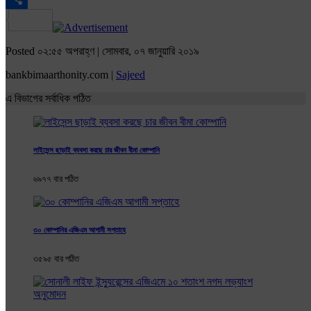
Share
Posted ০২:৫৫ অপরাহ্ণ | সোমবার, ০৭ জানুয়ারি ২০১৯
bankbimaarthonity.com |
Sajeed
এ বিভাগের সর্বাধিক পঠিত
লাইসেন্স ছাড়াই ব্যবসা করছে চার জীবন বীমা কোম্পানি
৬৯৭৭ বার পঠিত
৩০ কোম্পানির এজিএম আগামী সপ্তাহে
৩৫৯৫ বার পঠিত