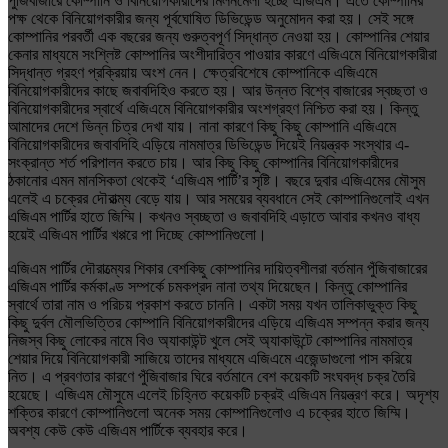
পুঁজিবাজারে কোম্পানি ও বিনিয়োগকারীদের মিলনমেলা হচ্ছে এজিএম। এতে কোম্পানির
পক্ষ থেকে বিনিয়োগকারীর জন্য পূর্বঘোষিত ডিভিডেন্ড অনুমোদন করা হয়। সেই সঙ্গে
কোম্পানির পরবর্তী এক বছরের জন্য গুরুত্বপূর্ণ সিদ্ধান্ত নেওয়া হয়। কোম্পানির শেয়ার
কেনার মাধ্যমে সংশ্লিষ্ট কোম্পানির অংশীদারিত্ব পাওয়ার কারণে এজিএমে বিনিয়োগকারীরা
সিদ্ধান্ত গ্রহণ প্রক্রিয়ায় অংশ নেন। ক্ষেত্রবিশেষে কোম্পানিকে এজিএমে
বিনিয়োগকারীদের কাছে জবাবদিহিও করতে হয়। আর উন্নত বিশ্বে বাজারের স্বচ্ছতা ও
বিনিয়োগকারীদের স্বার্থে এজিএমে বিনিয়োগকারীর অংশগ্রহণ নিশ্চিত করা হয়। কিন্তু
আমাদের দেশে ভিন্ন চিত্র দেখা যায়। নানা কারণে কিছু কিছু কোম্পানি এজিএমে
বিনিয়োগকারীদের জবাবদিহি এড়িয়ে নামমাত্র ডিভিডেন্ড দিয়েই নিয়ন্ত্রক সংস্থার এ-
সংক্রান্ত শর্ত পরিপালন করতে চায়। আর কিছু কিছু কোম্পানির বিনিয়োগকারীদের
ঠকানোর এমন মানসিকতা থেকেই ‘এজিএম পার্টি’র সৃষ্টি। বছরে দুবার এজিএমের মৌসুম
এলেই এ চক্রের দৌরাত্ম্য বেড়ে যায়। আর সময়ের ব্যবধানে সেই কোম্পানিগুলোই এখন
এজিএম পার্টির হাতে জিম্মি। কখনও স্বচ্ছতা ও জবাবদিহি এড়াতে আবার কখনও বাধ্য
হয়েই এজিএম পার্টির খপ্পরে পা দিচ্ছে কোম্পানিগুলো।
এজিএম পার্টির দৌরাত্ম্যের শিকার বেশকিছু কোম্পানির দায়িত্বশীলরা বর্তমান পুঁজিবাজারের
এজিএম পার্টির কর্মকাণ্ড সম্পর্কে চমকপ্রদ নানা তথ্য দিয়েছেন। কিন্তু কোম্পানির
স্বার্থে তারা নাম ও পরিচয় প্রকাশ করতে চাননি। একটা সময় যখন তালিকাভুক্ত কিছু
কিছু দুর্বল মৌলভিত্তির কোম্পানি বিনিয়োগকারীদের এড়িয়ে এজিএম সম্পন্ন করার জন্য
নিজস্ব কিছু লোকের নামে বিও অ্যাকাউন্ট খুলে সেই অ্যাকাউন্টে কোম্পানির নামমাত্র
শেয়ার দিয়ে বিনিয়োগকারী সাজিয়ে তাদের মাধ্যমে এজিএমে এজেন্ডাগুলো পাস করিয়ে
নিত। এ প্রবণতার কারণে পুঁজিবাজার ঘিরে বর্তমানে বেশ কয়েকটি সংঘবদ্ধ চক্র তৈরি
হয়েছে। এজিএম মৌসুমে এলেই চিহ্নিত কয়েকটি চক্রই এজিএম নিয়ন্ত্রণ করে। অদৃশ্য
শক্তির কারণে কোম্পানিগুলো অনেক সময় কোম্পানিগুলোও এ চক্রের হাতে জিম্মি।
অবশ্য কেউ কেউ এজিএম পার্টিকে ব্যবহার করে।