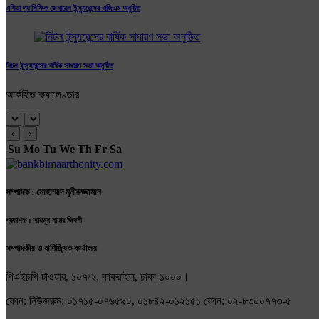
এশিয়া প্যাসিফিক জেনারেল ইন্স্যুরেন্সের এজিএম অনুষ্ঠিত
নিটল ইন্স্যুরেন্সের বার্ষিক সাধারণ সভা অনুষ্ঠিত
আর্কাইভ ক্যালেণ্ডার
‹
›
Su
Mo
Tu
We
Th
Fr
Sa
সম্পাদক : মোহাম্মাদ মুনীরুজ্জামান
প্রকাশক : সায়মুন নাহার জিদনী
সম্পাদকীয় ও বাণিজ্যিক কার্যালয়
পিএইচপি টাওয়ার, ১০৭/২, কাকরাইল, ঢাকা-১০০০।
ফোন: নিউজরুম: ০১৭১৫-০৭৬৫৯০, ০১৮৪২-০১২১৫১ ফোন: ০২-৮৩০০৭৭৩-৫