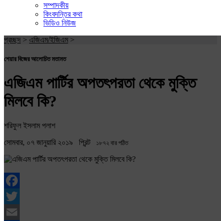
সম্পাদকীয়
কিংবদন্তির কথা
ভিডিও নিউজ
প্রচ্ছদ
>
এজিএম/ইজিএম
>
শেয়ার বিজের আলোচিত মতামত
এজিএম পার্টির অপতৎপরতা থেকে মুক্তি
মিলবে কি?
শরিফুল ইসলাম পলাশ
সোমবার, ০৭ জানুয়ারি ২০১৯
প্রিন্ট
১৮৭২ বার পঠিত
Facebook
Twitter