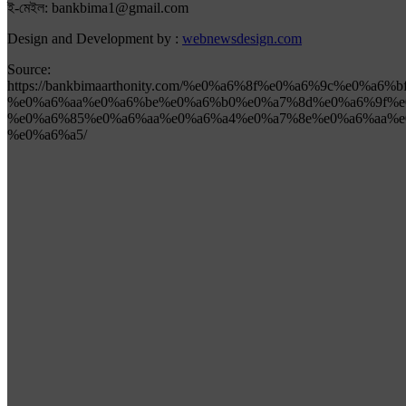
ই-মেইল: bankbima1@gmail.com
Design and Development by :
webnewsdesign.com
Source:
https://bankbimaarthonity.com/%e0%a6%8f%e0%a6%9c%e0%a6
%e0%a6%aa%e0%a6%be%e0%a6%b0%e0%a7%8d%e0%a6%9f%e
%e0%a6%85%e0%a6%aa%e0%a6%a4%e0%a7%8e%e0%a6%aa%e
%e0%a6%a5/