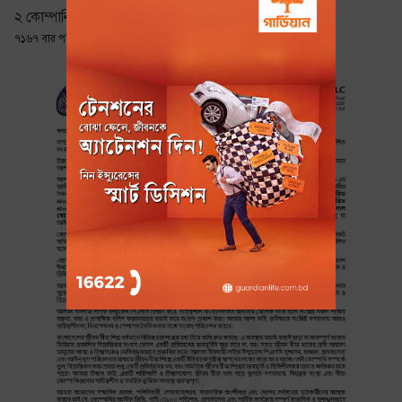
২ কোম্পানির ডিভিডেন্ড ঘোষণা
৭১৬৭ বার পঠিত