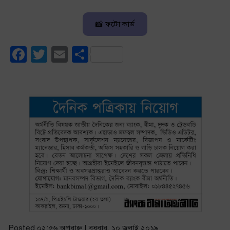
📸 ফটো কার্ড
Facebook
Twitter
Email
Share
Posted ০২:৫৬ অপরাহ্ণ | বুধবার, ১০ জুলাই ২০১৯