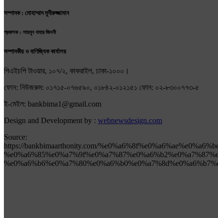
সম্পাদক : মোহাম্মাদ মুনীরুজ্জামান
প্রকাশক : সায়মুন নাহার জিদনী
সম্পাদকীয় ও বাণিজ্যিক কার্যালয়
পিএইচপি টাওয়ার, ১০৭/২, কাকরাইল, ঢাকা-১০০০।
ফোন: নিউজরুম: ০১৭১৫-০৭৬৫৯০, ০১৮৪২-০১২১৫১ ফোন: ০২-৮৩০০৭৭৩-৫
ই-মেইল: bankbima1@gmail.com
Design and Development by :
webnewsdesign.com
Source:
https://bankbimaarthonity.com/%e0%a6%8f%e0%a6%ae%e0%
%e0%a6%85%e0%a7%9f%e0%a7%87%e0%a6%b2%e0%a7%87%e
%e0%a6%b6%e0%a7%80%e0%a6%b0%e0%a7%8d%e0%a6%b7%