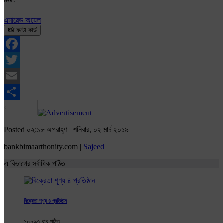
এমারেল্ড অয়েল
📸 ফটো কার্ড
Facebook
Twitter
Email
Share
Posted ০২:১৮ অপরাহ্ণ | শনিবার, ০২ মার্চ ২০১৯
bankbimaarthonity.com |
Sajeed
এ বিভাগের সর্বাধিক পঠিত
বিক্রেতা শূণ্য ৪ প্রতিষ্ঠান
১০০৯৭ বার পঠিত