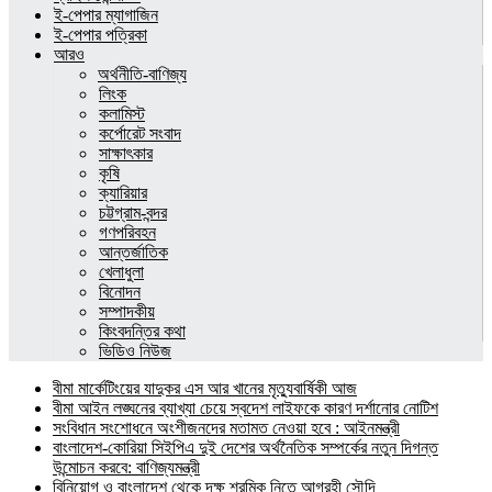
ই-পেপার ম্যাগাজিন
ই-পেপার পত্রিকা
আরও
অর্থনীতি-বাণিজ্য
লিংক
কলামিস্ট
কর্পোরেট সংবাদ
সাক্ষাৎকার
কৃষি
ক্যারিয়ার
চট্টগ্রাম-বন্দর
গণপরিবহন
আন্তর্জাতিক
খেলাধুলা
বিনোদন
সম্পাদকীয়
কিংবদন্তির কথা
ভিডিও নিউজ
বীমা মার্কেটিংয়ের যাদুকর এস আর খানের মৃত্যুবার্ষিকী আজ
বীমা আইন লঙ্ঘনের ব্যাখ্যা চেয়ে স্বদেশ লাইফকে কারণ দর্শানোর নোটিশ
সংবিধান সংশোধনে অংশীজনদের মতামত নেওয়া হবে : আইনমন্ত্রী
বাংলাদেশ-কোরিয়া সিইপিএ দুই দেশের অর্থনৈতিক সম্পর্কের নতুন দিগন্ত
উন্মোচন করবে: বাণিজ্যমন্ত্রী
বিনিয়োগ ও বাংলাদেশ থেকে দক্ষ শ্রমিক নিতে আগ্রহী সৌদি