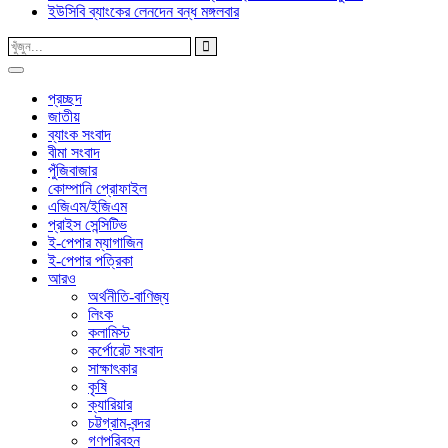
ইউসিবি ব্যাংকের লেনদেন বন্ধ মঙ্গলবার
প্রচ্ছদ
জাতীয়
ব্যাংক সংবাদ
বীমা সংবাদ
পুঁজিবাজার
কোম্পানি প্রোফাইল
এজিএম/ইজিএম
প্রাইস সেন্সিটিভ
ই-পেপার ম্যাগাজিন
ই-পেপার পত্রিকা
আরও
অর্থনীতি-বাণিজ্য
লিংক
কলামিস্ট
কর্পোরেট সংবাদ
সাক্ষাৎকার
কৃষি
ক্যারিয়ার
চট্টগ্রাম-বন্দর
গণপরিবহন