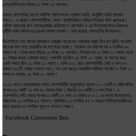
(এনএভিপিএস) দাঁড়ায় ১৫ টাকা ৭৫ পয়সায়।
এরপর কোম্পানির কোনো আর্থিক প্রতিবেদনও প্রকাশ হয়নি, অনুষ্ঠিত হয়নি সাধারণ
সভাও। এ কারণে কোম্পানিটিকে ‘জেড’ ক্যাটাগরিতে নামিয়ে দিয়েছে স্টক এক্সচেঞ্জ।
বেসিক ব্যাংকের ঋণ কেলেঙ্কারির অভিযোগে কোম্পানি ও এর উদ্যোক্তাদের বিরুদ্ধে
দুর্নীতি দমন কমিশনের (দুদক) মামলা চলমান। বন্ধ রয়েছে কোম্পানির উৎপাদনও।
ডিএসইতে দেড় মাসের ব্যবধানে এমারাল্ড অয়েলের শেয়ারদর প্রায় তিন গুণ বৃদ্ধি পাওয়ার
পর এক মাস ধরে শেয়ারটির দর সংশোধন হচ্ছে। গতকাল এর সর্বশেষ দর ৯ দশমিক ৯০
শতাংশ বা ২ টাকা কমে দাঁড়ায় ১৮ টাকা ২০ পয়সায়। দিনভর দর ১৮ টাকা ২০ পয়সা থেকে
২০ টাকার মধ্যে ওঠানামা করে। সমাপনী দর ছিল ১৮ টাকা ২০ পয়সা, যা আগের বছর
একই সময়ে ছিল ২০ টাকা ২০ পয়সা। এদিন ৫২১ বারে কোম্পানিটির মোট ৯ লাখ ৫৭
হাজার ১৯২টি শেয়ার লেনদেন হয়। গত এক বছরে শেয়ারটির সর্বনিম্ন দর ছিল ৮ টাকা ১০
পয়সা ও সর্বোচ্চ ২৮ টাকা ৫০ পয়সা।
২০১৪ সালে শেয়ারবাজারে আসা কোম্পানিটির অনুমোদিত মূলধন ১০০ কোটি ও পরিশোধিত
মূলধন ৫৯ কোটি ৭১ লাখ ৪০ হাজার টাকা। রিজার্ভ ৩৩ কোটি ৮৩ লাখ টাকা। এ
কোম্পানির মোট শেয়ার সংখ্যা ৫ কোটি ৯৭ লাখ ১৩ হাজার ৫০০। এর মধ্যে উদ্যোক্তা-
পরিচালক ২৮ দশমিক ৪২ শতাংশ, প্রতিষ্ঠান ১৩ দশমিক ৫৪ ও সাধারণ বিনিয়োগকারীদের
হাতে রয়েছে ৫৮ দশমিক শূন্য ৪ শতাংশ শেয়ার।
Facebook Comments Box
বিষয় :