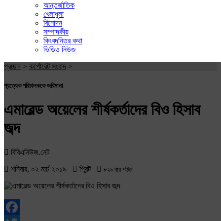
আন্তর্জাতিক
খেলাধুলা
বিনোদন
সম্পাদকীয়
কিংবদন্তির কথা
ভিডিও নিউজ
প্রচ্ছদ
>
কর্পোরেট সংবাদ
>
প্রত্যেক পরিচালককে জরিমানা
এমারেল্ড অয়েলের শীর্ষকর্তাদের বিও হিসাব
জব্দ
বিবিএনিউজ.নেট
শনিবার, ০২ মার্চ ২০১৯
প্রিন্ট
৮২৯ বার পঠিত