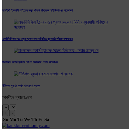
ফারইস্ট ইসলামী লাইফের নতুন পলিসি বিক্রিতে আইডিআরএর নিষেধাজ্ঞা
এফবিসিসিআইয়ের নতুন প্রশাসককে সম্মিলিত ব্যবসায়ী পরিষদের শুভেচ্ছা
বাংলাদেশ কমার্স ব্যাংকে ‘বাংলা কিউআর’ সেবার উদ্বোধন
নীতিগত সুদহার কমাল বাংলাদেশ ব্যাংক
আর্কাইভ ক্যালেণ্ডার
‹
›
Su
Mo
Tu
We
Th
Fr
Sa