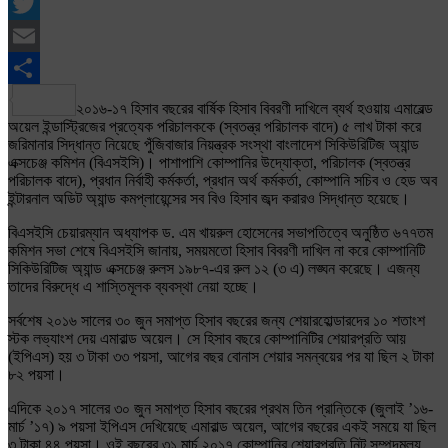
Facebook
Twitter
Email
Share
২০১৬-১৭ হিসাব বছরের বার্ষিক হিসাব বিবরণী দাখিলে ব্যর্থ হওয়ায় এমারেল্ড
অয়েল ইন্ডাস্ট্রিজের প্রত্যেক পরিচালককে (স্বতন্ত্র পরিচালক বাদে) ৫ লাখ টাকা করে
জরিমানার সিদ্ধান্ত নিয়েছে পুঁজিবাজার নিয়ন্ত্রক সংস্থা বাংলাদেশ সিকিউরিটিজ অ্যান্ড
এক্সচেঞ্জ কমিশন (বিএসইসি)। পাশাপাশি কোম্পানির উদ্যোক্তা, পরিচালক (স্বতন্ত্র
পরিচালক বাদে), প্রধান নির্বাহী কর্মকর্তা, প্রধান অর্থ কর্মকর্তা, কোম্পানি সচিব ও হেড অব
ইন্টারনাল অডিট অ্যান্ড কমপ্লায়েন্সের সব বিও হিসাব জব্দ করারও সিদ্ধান্ত হয়েছে।
বিএসইসি চেয়ারম্যান অধ্যাপক ড. এম খায়রুল হোসেনের সভাপতিত্বে অনুষ্ঠিত ৬৭৭তম
কমিশন সভা শেষে বিএসইসি জানায়, সময়মতো হিসাব বিবরণী দাখিল না করে কোম্পানিটি
সিকিউরিটিজ অ্যান্ড এক্সচেঞ্জ রুলস ১৯৮৭-এর রুল ১২ (৩ এ) লঙ্ঘন করেছে। এজন্য
তাদের বিরুদ্ধে এ শাস্তিমূলক ব্যবস্থা নেয়া হচ্ছে।
সর্বশেষ ২০১৬ সালের ৩০ জুন সমাপ্ত হিসাব বছরের জন্য শেয়ারহোল্ডারদের ১০ শতাংশ
স্টক লভ্যাংশ দেয় এমারাল্ড অয়েল। সে হিসাব বছরে কোম্পানিটির শেয়ারপ্রতি আয়
(ইপিএস) হয় ৩ টাকা ৩৩ পয়সা, আগের বছর বোনাস শেয়ার সমন্বয়ের পর যা ছিল ২ টাকা
৮২ পয়সা।
এদিকে ২০১৭ সালের ৩০ জুন সমাপ্ত হিসাব বছরের প্রথম তিন প্রান্তিকে (জুলাই ’১৬-
মার্চ ’১৭) ৯ পয়সা ইপিএস দেখিয়েছে এমারাল্ড অয়েল, আগের বছরের একই সময়ে যা ছিল
৩ টাকা ৪৪ পয়সা। ওই বছরের ৩১ মার্চ ২০১৭ কোম্পানির শেয়ারপ্রতি নিট সম্পদমূল্য