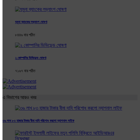
যমুনা ব্যাংকের লভ্যাংশ ঘোষণা
৮৪৪৬ বার পঠিত
২ কোম্পানির ডিভিডেন্ড ঘোষণা
৭১৬৭ বার পঠিত
এ বিভাগের আরও খবর
৩৬ লাখ ৮৩ হাজার টাকার বীমা দাবি পরিশোধ করলো ন্যাশনাল লাইফ