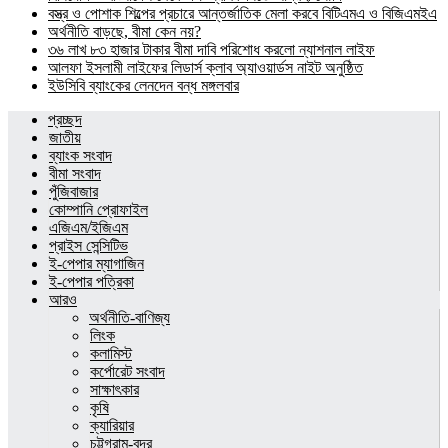
বস্ত্র ও পোশাক শিল্পের প্রচারে আন্তর্জাতিক মেলা করবে বিটিএমএ ও বিজিএমইএ
অর্থনীতি বাড়ছে, বীমা কেন নয়?
৩৬ লাখ ৮৩ হাজার টাকার বীমা দাবি পরিশোধ করলো ন্যাশনাল লাইফ
আলফা ইসলামী লাইফের লিডার্স ক্লাব অ্যাওয়ার্ডস নাইট অনুষ্ঠিত
ইউসিবি ব্যাংকের লেনদেন বন্ধ মঙ্গলবার
প্রচ্ছদ
জাতীয়
ব্যাংক সংবাদ
বীমা সংবাদ
পুঁজিবাজার
কোম্পানি প্রোফাইল
এজিএম/ইজিএম
প্রাইস সেন্সিটিভ
ই-পেপার ম্যাগাজিন
ই-পেপার পত্রিকা
আরও
অর্থনীতি-বাণিজ্য
লিংক
কলামিস্ট
কর্পোরেট সংবাদ
সাক্ষাৎকার
কৃষি
ক্যারিয়ার
চট্টগ্রাম-বন্দর