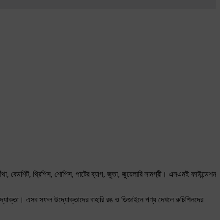
াঁথা, বেডশিট, থ্রিপিস, শোপিস, পাটের ব্যাগ, জুতা, জুয়েলারি সামগ্রী। এসএমই ফাউন্ডেশন
্যোক্তা। এসব সফল উদ্যোক্তাদের বাহারি রঙ ও ডিজাইনে পণ্য দেখলে রুচিশিলদের