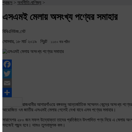
প্রচ্ছদ
>
অর্থনীতি-বাণিজ্য
>
এসএমই মেলায় অসংখ্য পণ্যের সমাহার
বিবিএনিউজ.নেট
সোমবার, ১৮ মার্চ ২০১৯
প্রিন্ট
১১৫০ বার পঠিত
Facebook
Twitter
Email
Share
রাজধানীর আগারগাঁওয়ে বঙ্গবন্ধু আন্তর্জাতিক সম্মেলন কেন্দ্রে অসংখ্য পণ
আয়োজিত ৭ম জাতীয় এসএমই মেলায় গেলেই দেখা যাবে এসব পণ্যের সমাহার।
সারাদেশর ২৮০ জন সফল উদ্যোক্তা তাদের প্রতিষ্ঠানে উৎপাদিত পণ্য নিয়ে এ মেলায় অ
সহজেই পছন্দ হবে। দামও তুলনামূলক কম।