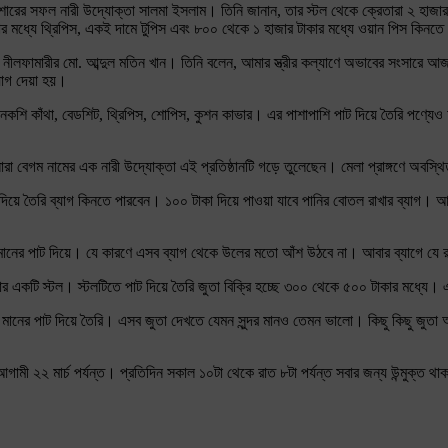
 যশোরের সফল নারী উদ্যোক্তা সালমা ইসলাম। তিনি জানান, তার স্টল থেকে ক্রেতারা ২ হাজা
ার মধ্যে থ্রিপিস, একই দামে টুপিস এবং ৮০০ থেকে ১ হাজার টাকার মধ্যে ওয়ান পিস কিনত
 বসেছেন নীলফামারীর মো. আব্দুল মতিন খান। তিনি বলেন, আমার স্ত্রীর কল্যাণে অভাবের সং
য়োগ দেয়া হয়।
র নকশি কাঁথা, বেডশিট, থ্রিপিস, শোপিস, কুশন কাভার। এর পাশাপাশি পাট দিয়ে তৈরি পণ্
া বেগম নামের এক নারী উদ্যোক্তা এই প্রতিষ্ঠানটি গড়ে তুলেছেন। মেলা প্রাঙ্গণে অবস্থিত 
িয়ে তৈরি ব্যাগ কিনতে পারবেন। ১০০ টাকা দিয়ে পাওয়া যাবে পানির বোতল রাখার ব্যাগ। আর
 মানের পাট দিয়ে। যে কারণে এসব ব্যাগ থেকে উলের মতো আঁশ উঠবে না। আবার ব্যাগে যে
ার একটি স্টল। স্টলটিতে পাট দিয়ে তৈরি জুতা বিক্রি হচ্ছে ৩০০ থেকে ৫০০ টাকার মধ্যে। এ
মানের পাট দিয়ে তৈরি। এসব জুতা দেখতে যেমন সুন্দর মানও তেমন ভালো। কিছু কিছু জুতা আ
গামী ২২ মার্চ পর্যন্ত। প্রতিদিন সকাল ১০টা থেকে রাত ৮টা পর্যন্ত সবার জন্য উন্মুক্ত 