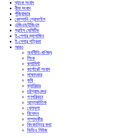
ব্যাংক সংবাদ
বীমা সংবাদ
পুঁজিবাজার
কোম্পানি প্রোফাইল
এজিএম/ইজিএম
প্রাইস সেন্সিটিভ
ই-পেপার ম্যাগাজিন
ই-পেপার পত্রিকা
আরও
অর্থনীতি-বাণিজ্য
লিংক
কলামিস্ট
কর্পোরেট সংবাদ
সাক্ষাৎকার
কৃষি
ক্যারিয়ার
চট্টগ্রাম-বন্দর
গণপরিবহন
আন্তর্জাতিক
খেলাধুলা
বিনোদন
সম্পাদকীয়
কিংবদন্তির কথা
ভিডিও নিউজ