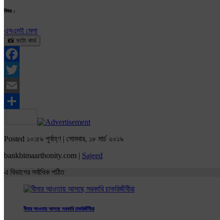
বিষয় :
এসএমই মেলা
📸 ফটো কার্ড
Facebook
Twitter
Email
Share
Posted ১০:৫৯ পূর্বাহ্ণ | সোমবার, ১৮ মার্চ ২০১৯
bankbimaarthonity.com |
Sajeed
এ বিভাগের সর্বাধিক পঠিত
বীমার আওতায় আসছে সরকারি চাকরিজীবীরা