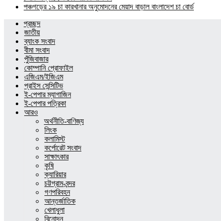
পঞ্চগড়ের ১৯ চা কারখানার অনুমোদনের মেয়াদ বাড়াল বাংলাদেশ চা বোর্ড
প্রচ্ছদ
জাতীয়
ব্যাংক সংবাদ
বীমা সংবাদ
পুঁজিবাজার
কোম্পানি প্রোফাইল
এজিএম/ইজিএম
প্রাইস সেন্সিটিভ
ই-পেপার ম্যাগাজিন
ই-পেপার পত্রিকা
আরও
অর্থনীতি-বাণিজ্য
লিংক
কলামিস্ট
কর্পোরেট সংবাদ
সাক্ষাৎকার
কৃষি
ক্যারিয়ার
চট্টগ্রাম-বন্দর
গণপরিবহন
আন্তর্জাতিক
খেলাধুলা
বিনোদন