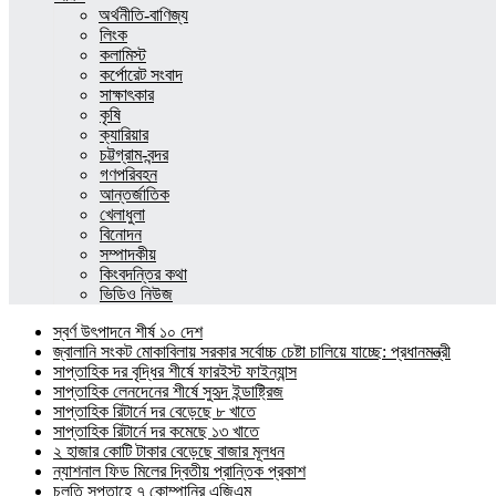
অর্থনীতি-বাণিজ্য
লিংক
কলামিস্ট
কর্পোরেট সংবাদ
সাক্ষাৎকার
কৃষি
ক্যারিয়ার
চট্টগ্রাম-বন্দর
গণপরিবহন
আন্তর্জাতিক
খেলাধুলা
বিনোদন
সম্পাদকীয়
কিংবদন্তির কথা
ভিডিও নিউজ
স্বর্ণ উৎপাদনে শীর্ষ ১০ দেশ
জ্বালানি সংকট মোকাবিলায় সরকার সর্বোচ্চ চেষ্টা চালিয়ে যাচ্ছে: প্রধানমন্ত্রী
সাপ্তাহিক দর বৃদ্ধির শীর্ষে ফারইস্ট ফাইন্যান্স
সাপ্তাহিক লেনদেনের শীর্ষে সুহৃদ ইন্ডাষ্ট্রিজ
সাপ্তাহিক রিটার্নে দর বেড়েছে ৮ খাতে
সাপ্তাহিক রিটার্নে দর কমেছে ১৩ খাতে
২ হাজার কোটি টাকার বেড়েছে বাজার মূলধন
ন্যাশনাল ফিড মিলের দ্বিতীয় প্রান্তিক প্রকাশ
চলতি সপ্তাহে ৭ কোম্পানির এজিএম