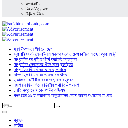
সম্পাদকীয়
কিংবদন্তির কথা
ভিডিও নিউজ
স্বর্ণ উৎপাদনে শীর্ষ ১০ দেশ
জ্বালানি সংকট মোকাবিলায় সরকার সর্বোচ্চ চেষ্টা চালিয়ে যাচ্ছে: প্রধানমন্ত্রী
সাপ্তাহিক দর বৃদ্ধির শীর্ষে ফারইস্ট ফাইন্যান্স
সাপ্তাহিক লেনদেনের শীর্ষে সুহৃদ ইন্ডাষ্ট্রিজ
সাপ্তাহিক রিটার্নে দর বেড়েছে ৮ খাতে
সাপ্তাহিক রিটার্নে দর কমেছে ১৩ খাতে
২ হাজার কোটি টাকার বেড়েছে বাজার মূলধন
ন্যাশনাল ফিড মিলের দ্বিতীয় প্রান্তিক প্রকাশ
চলতি সপ্তাহে ৭ কোম্পানির এজিএম
পঞ্চগড়ের ১৯ চা কারখানার অনুমোদনের মেয়াদ বাড়াল বাংলাদেশ চা বোর্ড
প্রচ্ছদ
জাতীয়