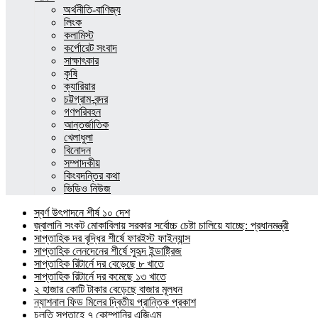
অর্থনীতি-বাণিজ্য
লিংক
কলামিস্ট
কর্পোরেট সংবাদ
সাক্ষাৎকার
কৃষি
ক্যারিয়ার
চট্টগ্রাম-বন্দর
গণপরিবহন
আন্তর্জাতিক
খেলাধুলা
বিনোদন
সম্পাদকীয়
কিংবদন্তির কথা
ভিডিও নিউজ
স্বর্ণ উৎপাদনে শীর্ষ ১০ দেশ
জ্বালানি সংকট মোকাবিলায় সরকার সর্বোচ্চ চেষ্টা চালিয়ে যাচ্ছে: প্রধানমন্ত্রী
সাপ্তাহিক দর বৃদ্ধির শীর্ষে ফারইস্ট ফাইন্যান্স
সাপ্তাহিক লেনদেনের শীর্ষে সুহৃদ ইন্ডাষ্ট্রিজ
সাপ্তাহিক রিটার্নে দর বেড়েছে ৮ খাতে
সাপ্তাহিক রিটার্নে দর কমেছে ১৩ খাতে
২ হাজার কোটি টাকার বেড়েছে বাজার মূলধন
ন্যাশনাল ফিড মিলের দ্বিতীয় প্রান্তিক প্রকাশ
চলতি সপ্তাহে ৭ কোম্পানির এজিএম