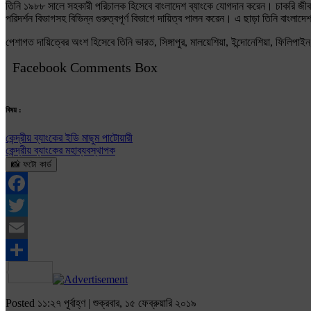
তিনি ১৯৮৮ সালে সহকারী পরিচালক হিসেবে বাংলাদেশ ব্যাংকে যোগদান করেন। চাকরি জীবনে তিনি 
পরিদর্শন বিভাগসহ বিভিন্ন গুরুত্বপূর্ণ বিভাগে দায়িত্ব পালন করেন। এ ছাড়া তিনি বাংল
পেশাগত দায়িত্বের অংশ হিসেবে তিনি ভারত, সিঙ্গাপুর, মালয়েশিয়া, ইন্দোনেশিয়া, ফিলিপাইন
Facebook Comments Box
বিষয় :
কেন্দ্রীয় ব্যাংকের ইডি মাছুম পাটোয়ারী
কেন্দ্রীয় ব্যাংকের মহাব্যবস্থাপক
📸 ফটো কার্ড
Facebook
Twitter
Email
Share
Posted ১১:২৭ পূর্বাহ্ণ | শুক্রবার, ১৫ ফেব্রুয়ারি ২০১৯