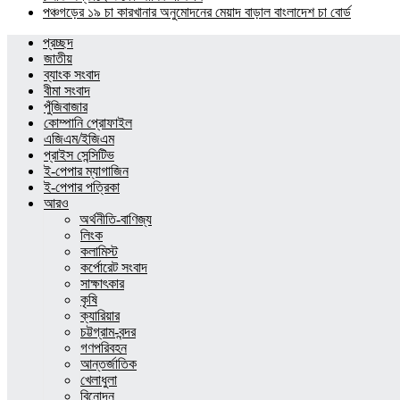
পঞ্চগড়ের ১৯ চা কারখানার অনুমোদনের মেয়াদ বাড়াল বাংলাদেশ চা বোর্ড
প্রচ্ছদ
জাতীয়
ব্যাংক সংবাদ
বীমা সংবাদ
পুঁজিবাজার
কোম্পানি প্রোফাইল
এজিএম/ইজিএম
প্রাইস সেন্সিটিভ
ই-পেপার ম্যাগাজিন
ই-পেপার পত্রিকা
আরও
অর্থনীতি-বাণিজ্য
লিংক
কলামিস্ট
কর্পোরেট সংবাদ
সাক্ষাৎকার
কৃষি
ক্যারিয়ার
চট্টগ্রাম-বন্দর
গণপরিবহন
আন্তর্জাতিক
খেলাধুলা
বিনোদন