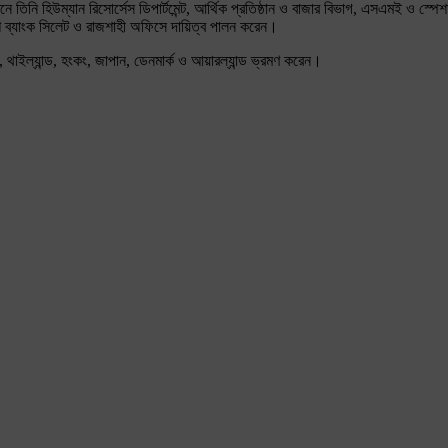
হিউম্যান রিসোর্সেস ডিপার্টমেন্ট, আর্থিক প্রতিষ্ঠান ও বাজার বিভাগ, এসএমই ও স্পেশাল প্রো
াদেশ ব্যাংক সিলেট ও রাজশাহী অফিসে দায়িত্ব পালন করেন।
, থাইল্যান্ড, হংকং, জাপান, ডেনমার্ক ও আয়ারল্যান্ড ভ্রমণ করেন।