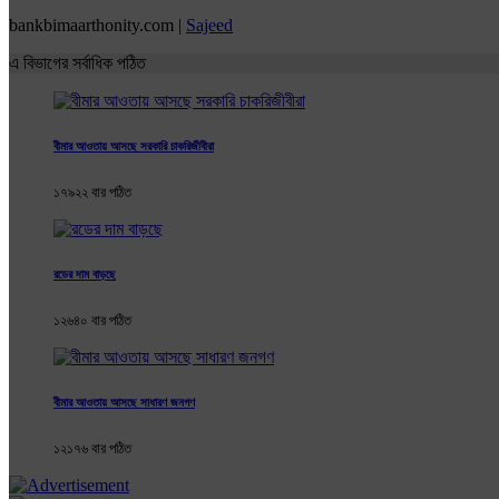
bankbimaarthonity.com |
Sajeed
এ বিভাগের সর্বাধিক পঠিত
বীমার আওতায় আসছে সরকারি চাকরিজীবীরা
১৭৯২২ বার পঠিত
রডের দাম বাড়ছে
১২৬৪০ বার পঠিত
বীমার আওতায় আসছে সাধারণ জনগণ
১২১৭৬ বার পঠিত