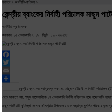
প্রচ্ছদ
>
অর্থনীতি-বাণিজ্য
>
কেন্দ্রীয় ব্যাংকের নির্বাহী পরিচালক মাছুম পাট
অর্থনীতি প্রতিবেদক
শুক্রবার, ১৫ ফেব্রুয়ারি ২০১৯
প্রিন্ট
১১৫৭ বার পঠিত
Facebook
Twitter
Email
Share
কেন্দ্রীয় ব্যাংকের মহাব্যবস্থাপক মো. মাছুম পাটোয়ারীকে নির্বাহী পরিচাল
এতে জানানো হয়, মাছুম পাটোয়ারীকে ১৪ ফেব্রুয়ারি নির্বাহী পরিচালক পদে পদোন্নতি পদ
মাছুম পাটোয়ারী কুমিল্লা জেলার চৌদ্দগ্রাম উপজেলায় এক সম্ভ্রান্ত মুসলিম পরিবারে জন্ম