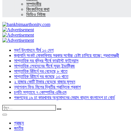
সম্পাদকীয়
কিংবদন্তির কথা
ভিডিও নিউজ
স্বর্ণ উৎপাদনে শীর্ষ ১০ দেশ
জ্বালানি সংকট মোকাবিলায় সরকার সর্বোচ্চ চেষ্টা চালিয়ে যাচ্ছে: প্রধানমন্ত্রী
সাপ্তাহিক দর বৃদ্ধির শীর্ষে ফারইস্ট ফাইন্যান্স
সাপ্তাহিক লেনদেনের শীর্ষে সুহৃদ ইন্ডাষ্ট্রিজ
সাপ্তাহিক রিটার্নে দর বেড়েছে ৮ খাতে
সাপ্তাহিক রিটার্নে দর কমেছে ১৩ খাতে
২ হাজার কোটি টাকার বেড়েছে বাজার মূলধন
ন্যাশনাল ফিড মিলের দ্বিতীয় প্রান্তিক প্রকাশ
চলতি সপ্তাহে ৭ কোম্পানির এজিএম
পঞ্চগড়ের ১৯ চা কারখানার অনুমোদনের মেয়াদ বাড়াল বাংলাদেশ চা বোর্ড
প্রচ্ছদ
জাতীয়