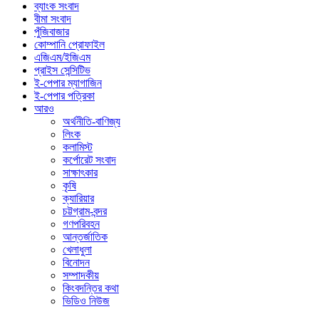
ব্যাংক সংবাদ
বীমা সংবাদ
পুঁজিবাজার
কোম্পানি প্রোফাইল
এজিএম/ইজিএম
প্রাইস সেন্সিটিভ
ই-পেপার ম্যাগাজিন
ই-পেপার পত্রিকা
আরও
অর্থনীতি-বাণিজ্য
লিংক
কলামিস্ট
কর্পোরেট সংবাদ
সাক্ষাৎকার
কৃষি
ক্যারিয়ার
চট্টগ্রাম-বন্দর
গণপরিবহন
আন্তর্জাতিক
খেলাধুলা
বিনোদন
সম্পাদকীয়
কিংবদন্তির কথা
ভিডিও নিউজ