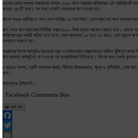
দেশের বেকার সমস্যা সমাধানের লক্ষ্যে ১৯৯৮ সালে সরকারি মালিকানায় এই প্রতিষ্ঠানটি 
রয়েছে ১৪২টি শাখা। সব শাখা থেকেই বেকারদের ঋণ দেওয়া হয়।
ঋণের অঙ্ক সর্বনিম্ন ৫ লাখ থেকে সর্বোচ্চ ২৫ লাখ টাকা। তবে ব্যাংকের শাখা ব্যবস্থাপ
ঋণ পেতে হলে ব্যাংকের নির্ধারিত ফরমে (১০০ টাকা মূল্য) আবেদন করতে হবে। কোনো প্রস
অধিক্ষেত্রের স্থায়ী বাসিন্দা হতে হবে। বয়স সাধারণত ১৮ হতে ৪৫ বছর। তবে পুরনো ঋণগ
যোগ্যতা থাকতে হয়।
সরকারের বিশেষ কর্মসূচির আওতায় শ্রম ও কর্মসংস্থান মন্ত্রণালয়ের অধীনে ঝুঁঁকিপূর্ণ কাজে নি
ঋণ সহায়তা কর্মসূচিতে ঋণ দেওয়া হয় অগ্রাধিকার ভিত্তিতে। বিশেষ করে বেকার যুবদের আত্ম
এ ছাড়াও মৎস্য, প্রাণী সম্পদের খামার, বিভিন্ন শিল্পকারখানা, ক্ষুদ্র ও কুটিরশিল্প, সে
হবে।
তথ্যসূত্র: ইন্টারনেট।
Facebook Comments Box
📸 ফটো কার্ড
Facebook
Twitter