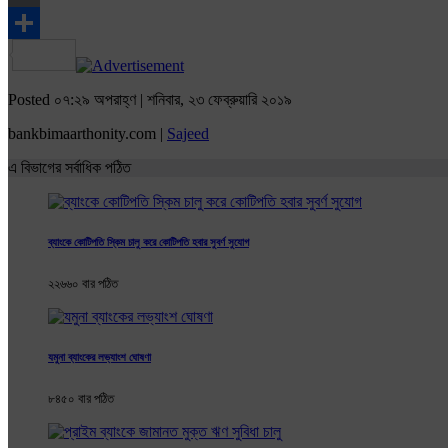
Email
Share
Posted ০৭:২৯ অপরাহ্ণ | শনিবার, ২৩ ফেব্রুয়ারি ২০১৯
bankbimaarthonity.com |
Sajeed
এ বিভাগের সর্বাধিক পঠিত
ব্যাংকে কোটিপতি স্কিম চালু করে কোটিপতি হবার সুবর্ণ ‍সুযোগ
২২৬৬০ বার পঠিত
যমুনা ব্যাংকের লভ্যাংশ ঘোষণা
৮৪৫০ বার পঠিত