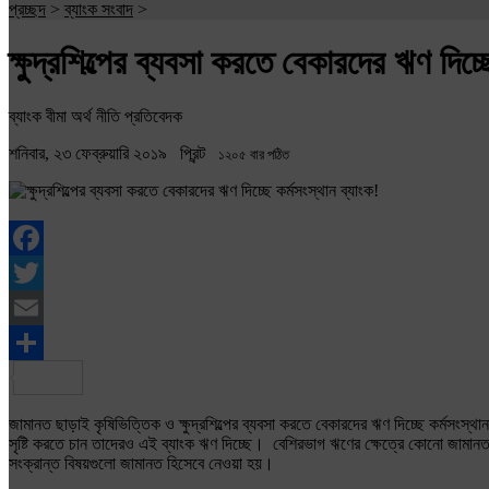
প্রচ্ছদ
>
ব্যাংক সংবাদ
>
ক্ষুদ্রশিল্পের ব্যবসা করতে বেকারদের ঋণ দিচ্ছ
ব্যাংক বীমা অর্থ নীতি প্রতিবেদক
শনিবার, ২৩ ফেব্রুয়ারি ২০১৯
প্রিন্ট
১২০৫ বার পঠিত
Facebook
Twitter
Email
Share
জামানত ছাড়াই কৃষিভিত্তিক ও ক্ষুদ্রশিল্পের ব্যবসা করতে বেকারদের ঋণ দিচ্ছে কর্মসংস
সৃষ্টি করতে চান তাদেরও এই ব্যাংক ঋণ দিচ্ছে। বেশিরভাগ ঋণের ক্ষেত্রে কোনো জামানত নেও
সংক্রান্ত বিষয়গুলো জামানত হিসেবে নেওয়া হয়।