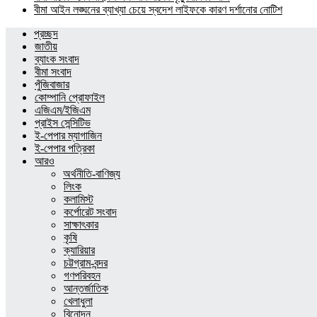
বীমা আইন লঙ্ঘনের ব্যাখ্যা চেয়ে স্বদেশ লাইফকে কারণ দর্শানোর নোটিশ
প্রচ্ছদ
জাতীয়
ব্যাংক সংবাদ
বীমা সংবাদ
পুঁজিবাজার
কোম্পানি প্রোফাইল
এজিএম/ইজিএম
প্রাইস সেন্সিটিভ
ই-পেপার ম্যাগাজিন
ই-পেপার পত্রিকা
আরও
অর্থনীতি-বাণিজ্য
লিংক
কলামিস্ট
কর্পোরেট সংবাদ
সাক্ষাৎকার
কৃষি
ক্যারিয়ার
চট্টগ্রাম-বন্দর
গণপরিবহন
আন্তর্জাতিক
খেলাধুলা
বিনোদন