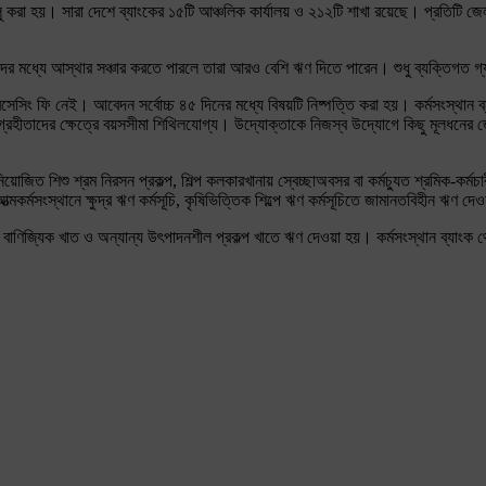
চালু করা হয়। সারা দেশে ব্যাংকের ১৫টি আঞ্চলিক কার্যালয় ও ২১২টি শাখা রয়েছে। প্রতিট
কদের মধ্যে আস্থার সঞ্চার করতে পারলে তারা আরও বেশি ঋণ দিতে পারেন। শুধু ব্যক্তিগত গ্
েসিং ফি নেই। আবেদন সর্বোচ্চ ৪৫ দিনের মধ্যে বিষয়টি নিষ্পত্তি করা হয়। কর্মসংস্থান
্রহীতাদের ক্ষেত্রে বয়সসীমা শিথিলযোগ্য। উদ্যোক্তাকে নিজস্ব উদ্যোগে কিছু মূলধনের জ
য়োজিত শিশু শ্রম নিরসন প্রকল্প, শিল্প কলকারখানায় স্বেচ্ছাঅবসর বা কর্মচ্যুত শ্রমিক-কর্মচারী
কর্মসংস্থানে ক্ষুদ্র ঋণ কর্মসূচি, কৃষিভিত্তিক শিল্পে ঋণ কর্মসূচিতে জামানতবিহীন ঋণ দ
বা খাত, বাণিজ্যিক খাত ও অন্যান্য উৎপাদনশীল প্রকল্প খাতে ঋণ দেওয়া হয়। কর্মসংস্থান ব্যা