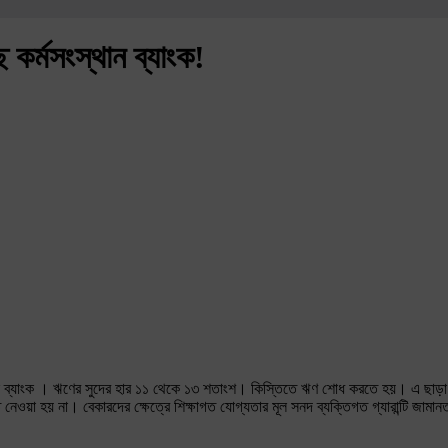
ে কর্মসংস্থান ব্যাংক!
্থান ব্যাংক । ঋণের সুদের হার ১১ থেকে ১৩ শতাংশ। কিস্তিতে ঋণ শোধ করতে হয়। এ ছাড়া যার
য়া হয় না। বেকারদের ক্ষেত্রে শিক্ষাগত যোগ্যতার মূল সনদ ব্যক্তিগত গ্যারান্টি জামানত হিস