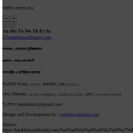
আর্কাইভ ক্যালেণ্ডার
‹
›
Su
Mo
Tu
We
Th
Fr
Sa
সম্পাদক : মোহাম্মাদ মুনীরুজ্জামান
প্রকাশক : সায়মুন নাহার জিদনী
সম্পাদকীয় ও বাণিজ্যিক কার্যালয়
পিএইচপি টাওয়ার, ১০৭/২, কাকরাইল, ঢাকা-১০০০।
ফোন: নিউজরুম: ০১৭১৫-০৭৬৫৯০, ০১৮৪২-০১২১৫১ ফোন: ০২-৮৩০০৭৭৩-৫
ই-মেইল: bankbima1@gmail.com
Design and Development by :
webnewsdesign.com
Source:
https://bankbimaarthonity.com/%e0%a6%9a%e0%a6%b2%e0%a7%8