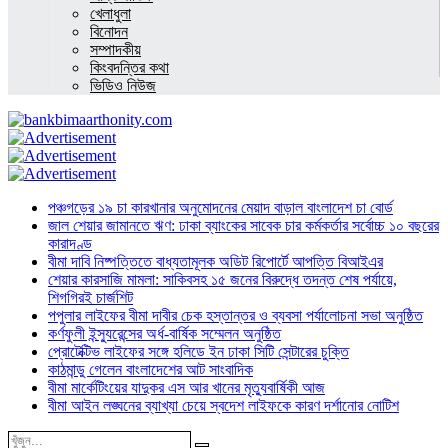
খেলাধুলা
বিনোদন
সম্পাদকীয়
কিংবদন্তির কথা
ভিডিও নিউজ
পঞ্চগড়ের ১৯ চা কারখানার অনুমোদনের মেয়াদ বাড়াল বাংলাদেশ চা বোর্ড
জাল শেয়ার জামানতে ঋণ: ঢাকা ব্যাংকের সাবেক চার কর্মকর্তার সর্বোচ্চ ১০ বছরের
কারাদণ্ড
বীমা দাবি নিষ্পত্তিতে বাধ্যতামূলক অডিট রিপোর্টে আপত্তি বিআইএর
শেয়ার কারসাজি মামলা: সাকিবসহ ১৫ জনের বিরুদ্ধে তদন্ত শেষ পর্যায়ে,
শিগগিরই চার্জশিট
পপুলার লাইফের বীমা দাবীর চেক হস্তান্তর ও ব্যবসা পর্যালোচনা সভা অনুষ্ঠিত
কর্ণফুলী ইন্স্যুরেন্সের অর্ধ-বার্ষিক সম্মেলন অনুষ্ঠিত
প্রোটেক্টিভ লাইফের সঙ্গে হলিডে ইন ঢাকা সিটি সেন্টারের চুক্তি
কাঠমান্ডু গেলেন বাংলাদেশের আট সাংবাদিক
বীমা মার্কেটিংয়ের যাদুকর এস আর খানের মৃত্যুবার্ষিকী আজ
বীমা আইন লঙ্ঘনের ব্যাখ্যা চেয়ে স্বদেশ লাইফকে কারণ দর্শানোর নোটিশ