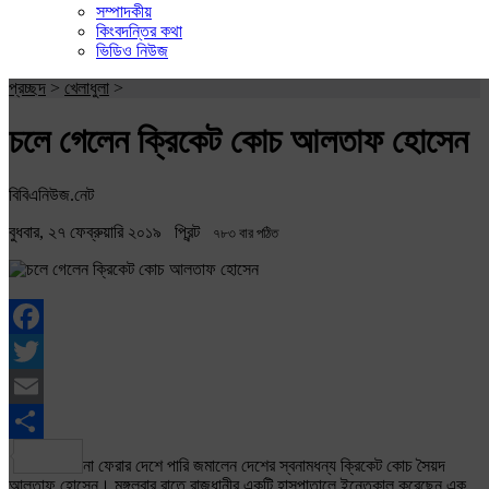
সম্পাদকীয়
কিংবদন্তির কথা
ভিডিও নিউজ
প্রচ্ছদ
>
খেলাধুলা
>
চলে গেলেন ক্রিকেট কোচ আলতাফ হোসেন
বিবিএনিউজ.নেট
বুধবার, ২৭ ফেব্রুয়ারি ২০১৯
প্রিন্ট
৭৮৩ বার পঠিত
Facebook
Twitter
Email
Share
না ফেরার দেশে পারি জমালেন দেশের স্বনামধন্য ক্রিকেট কোচ সৈয়দ
আলতাফ হোসেন। মঙ্গলবার রাতে রাজধানীর একটি হাসপাতালে ইন্তেকাল করেছেন এক