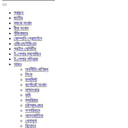
প্রচ্ছদ
জাতীয়
ব্যাংক সংবাদ
বীমা সংবাদ
পুঁজিবাজার
কোম্পানি প্রোফাইল
এজিএম/ইজিএম
প্রাইস সেন্সিটিভ
ই-পেপার ম্যাগাজিন
ই-পেপার পত্রিকা
আরও
অর্থনীতি-বাণিজ্য
লিংক
কলামিস্ট
কর্পোরেট সংবাদ
সাক্ষাৎকার
কৃষি
ক্যারিয়ার
চট্টগ্রাম-বন্দর
গণপরিবহন
আন্তর্জাতিক
খেলাধুলা
বিনোদন