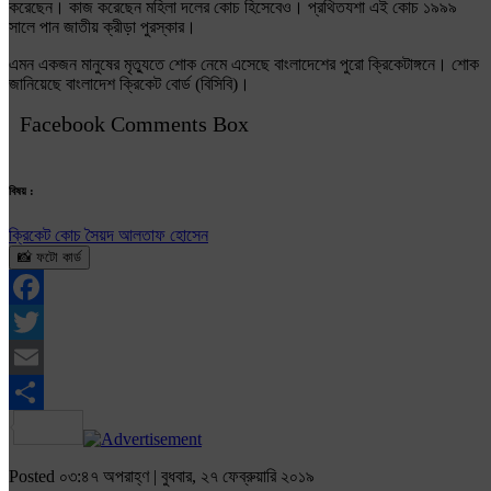
করেছেন। কাজ করেছেন মহিলা দলের কোচ হিসেবেও। প্রথিতযশা এই কোচ ১৯৯৯
সালে পান জাতীয় ক্রীড়া পুরস্কার।
এমন একজন মানুষের মৃত্যুতে শোক নেমে এসেছে বাংলাদেশের পুরো ক্রিকেটাঙ্গনে। শোক
জানিয়েছে বাংলাদেশ ক্রিকেট বোর্ড (বিসিবি)।
Facebook Comments Box
বিষয় :
ক্রিকেট কোচ সৈয়দ আলতাফ হোসেন
📸 ফটো কার্ড
Facebook
Twitter
Email
Share
Posted ০৩:৪৭ অপরাহ্ণ | বুধবার, ২৭ ফেব্রুয়ারি ২০১৯