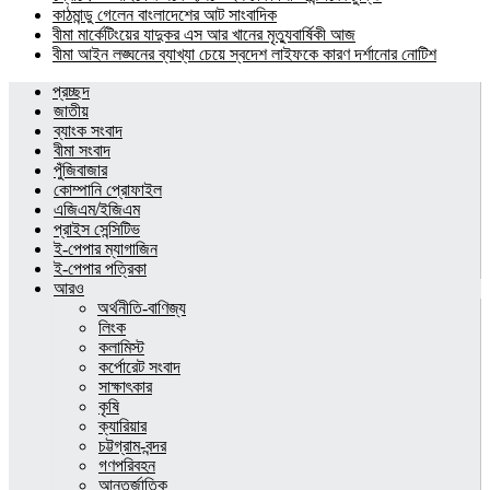
কাঠমান্ডু গেলেন বাংলাদেশের আট সাংবাদিক
বীমা মার্কেটিংয়ের যাদুকর এস আর খানের মৃত্যুবার্ষিকী আজ
বীমা আইন লঙ্ঘনের ব্যাখ্যা চেয়ে স্বদেশ লাইফকে কারণ দর্শানোর নোটিশ
প্রচ্ছদ
জাতীয়
ব্যাংক সংবাদ
বীমা সংবাদ
পুঁজিবাজার
কোম্পানি প্রোফাইল
এজিএম/ইজিএম
প্রাইস সেন্সিটিভ
ই-পেপার ম্যাগাজিন
ই-পেপার পত্রিকা
আরও
অর্থনীতি-বাণিজ্য
লিংক
কলামিস্ট
কর্পোরেট সংবাদ
সাক্ষাৎকার
কৃষি
ক্যারিয়ার
চট্টগ্রাম-বন্দর
গণপরিবহন
আন্তর্জাতিক