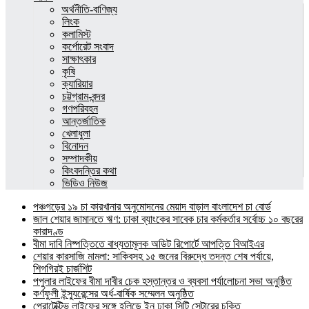
অর্থনীতি-বাণিজ্য
লিংক
কলামিস্ট
কর্পোরেট সংবাদ
সাক্ষাৎকার
কৃষি
ক্যারিয়ার
চট্টগ্রাম-বন্দর
গণপরিবহন
আন্তর্জাতিক
খেলাধুলা
বিনোদন
সম্পাদকীয়
কিংবদন্তির কথা
ভিডিও নিউজ
পঞ্চগড়ের ১৯ চা কারখানার অনুমোদনের মেয়াদ বাড়াল বাংলাদেশ চা বোর্ড
জাল শেয়ার জামানতে ঋণ: ঢাকা ব্যাংকের সাবেক চার কর্মকর্তার সর্বোচ্চ ১০ বছরের
কারাদণ্ড
বীমা দাবি নিষ্পত্তিতে বাধ্যতামূলক অডিট রিপোর্টে আপত্তি বিআইএর
শেয়ার কারসাজি মামলা: সাকিবসহ ১৫ জনের বিরুদ্ধে তদন্ত শেষ পর্যায়ে,
শিগগিরই চার্জশিট
পপুলার লাইফের বীমা দাবীর চেক হস্তান্তর ও ব্যবসা পর্যালোচনা সভা অনুষ্ঠিত
কর্ণফুলী ইন্স্যুরেন্সের অর্ধ-বার্ষিক সম্মেলন অনুষ্ঠিত
প্রোটেক্টিভ লাইফের সঙ্গে হলিডে ইন ঢাকা সিটি সেন্টারের চুক্তি