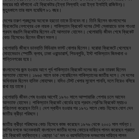
সময়ের মাঠ কাঁপানো এই ক্রিকেটার (ইন্না লিল্লাহি ওয়া ইন্না ইলাইহি রাজিউন)।
মৃত্যুকালে তার বয়স হয়েছিল ৮১ বছর।
দেশের তরুণ প্রজন্মের অনেকে হয়তো তাকে চিনবেন না। তিনি ছিলেন বাংলাদেশের
ক্রিকেটের নেপথ্যের এক নায়ক। পাকিস্তান ক্রিকেট দলের টেস্ট স্কোয়াডে ডাক পাওয়া
প্রথম বাঙালি ক্রিকেটার ছিলেন এই আলতাফ হোসেন। খেলোয়াড়ি জীবন শেষে ক্রিকেট
কোচ হিসেবেও ছিলেন ভীষণ সফল।
খেলোয়াড়ি জীবনে ডানহাতি মিডিয়াম ফাস্ট বোলার ছিলেন। ঘরোয়া ক্রিকেটে খেলেছেন
মোহামেডান স্পোর্টিং ক্লাব, ঢাকা ওয়ান্ডারার্স, পিডব্লুডি, ইস্ট পাকিস্তান জিমখানা ও
শান্তিনগরের হয়ে।
বাংলাদেশের জন্ম হওয়ার আগে পূর্ব পাকিস্তান ক্রিকেট দলের বড় এক তারকা ছিলেন
আলতাফ হোসেন। ১৯৬৫ সালে ডাক পেয়েছিলেন পাকিস্তানের জাতীয় দলে। সে দলের
অধিনায়ক ছিলেন হানিফ মোহাম্মদ। যদিও টেস্ট খেলার সুযোগ পাননি, দলে নিয়েও বসিয়ে
রাখা হয় তাকে।
খেলোয়াড়ি জীবন শেষ হওয়ার আগেই ১৯৭০ সালে আম্পায়ারিং পেশায় চলে আসেন
আলতাফ হোসেন। পাকিস্তান ক্রিকেট বোর্ডের হয়ে প্রথম শ্রেণির ক্রিকেট ম্যাচও
পরিচালনা করেছেন তিনি। দেশ স্বাধীন হওয়ার পর ১৯৭১ সালে কোচ হিসেবে যোগ দেন
জাতীয় ক্রীড়া পরিষদে।
জাতীয় ক্রীড়া পরিষদের কোচ হিসেবে কাজ করেছেন ১৯৭৬ থেকে ২০০১ সাল পর্যন্ত।
আশির দশকে অনেকবারই বাংলাদেশ জাতীয় দলের কোচের দায়িত্ব পালন করেছেন প্রয়াত
এই ক্রিকেট ব্যক্তিত্ব। এছাড়া ‘এ’ দল ও বয়সভিত্তিক দলগুলোর দায়িত্ব পালন