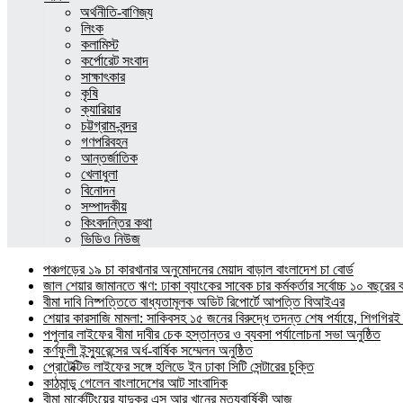
অর্থনীতি-বাণিজ্য
লিংক
কলামিস্ট
কর্পোরেট সংবাদ
সাক্ষাৎকার
কৃষি
ক্যারিয়ার
চট্টগ্রাম-বন্দর
গণপরিবহন
আন্তর্জাতিক
খেলাধুলা
বিনোদন
সম্পাদকীয়
কিংবদন্তির কথা
ভিডিও নিউজ
পঞ্চগড়ের ১৯ চা কারখানার অনুমোদনের মেয়াদ বাড়াল বাংলাদেশ চা বোর্ড
জাল শেয়ার জামানতে ঋণ: ঢাকা ব্যাংকের সাবেক চার কর্মকর্তার সর্বোচ্চ ১০ বছরের 
বীমা দাবি নিষ্পত্তিতে বাধ্যতামূলক অডিট রিপোর্টে আপত্তি বিআইএর
শেয়ার কারসাজি মামলা: সাকিবসহ ১৫ জনের বিরুদ্ধে তদন্ত শেষ পর্যায়ে, শিগগিরই 
পপুলার লাইফের বীমা দাবীর চেক হস্তান্তর ও ব্যবসা পর্যালোচনা সভা অনুষ্ঠিত
কর্ণফুলী ইন্স্যুরেন্সের অর্ধ-বার্ষিক সম্মেলন অনুষ্ঠিত
প্রোটেক্টিভ লাইফের সঙ্গে হলিডে ইন ঢাকা সিটি সেন্টারের চুক্তি
কাঠমান্ডু গেলেন বাংলাদেশের আট সাংবাদিক
বীমা মার্কেটিংয়ের যাদুকর এস আর খানের মৃত্যুবার্ষিকী আজ