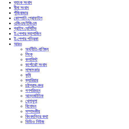
ব্যাংক সংবাদ
বীমা সংবাদ
পুঁজিবাজার
কোম্পানি প্রোফাইল
এজিএম/ইজিএম
প্রাইস সেন্সিটিভ
ই-পেপার ম্যাগাজিন
ই-পেপার পত্রিকা
আরও
অর্থনীতি-বাণিজ্য
লিংক
কলামিস্ট
কর্পোরেট সংবাদ
সাক্ষাৎকার
কৃষি
ক্যারিয়ার
চট্টগ্রাম-বন্দর
গণপরিবহন
আন্তর্জাতিক
খেলাধুলা
বিনোদন
সম্পাদকীয়
কিংবদন্তির কথা
ভিডিও নিউজ