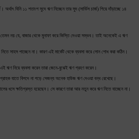
র্থাৎ যিনি ১১ শতাংশ সুদে ঋণ নিচ্ছেন তার সুদ (সার্ভিস চার্জ) গিয়ে দাঁড়াচ্ছে ১৪
তিও তেমন নয় যে, বাজার থেকে মুনাফা করে কিস্তি দেওয়া সম্ভব। তাই অনেকেই এ ঋণ
 নিতে সাহস পাচ্ছেন না। কারণ এই মার্কেট থেকে ব্যবসা করে লোন শোধ করা কঠিন।
 এই ঋণ নিয়ে ব্যবসা করেন তারা জেনে-বুঝেই ঋণ গ্রহণ করেন।
ে। গ্রাহক যাতে বিপদে না পড়ে সেজন্য অনেক হাউজ ঋণ দেওয়া বন্ধ রেখেছে।
 সালের ধসে ক্ষতিগ্রস্ত হয়েছেন। সে কারণে তারা আর নতুন করে ঋণ নিতে যাচ্ছেন না।