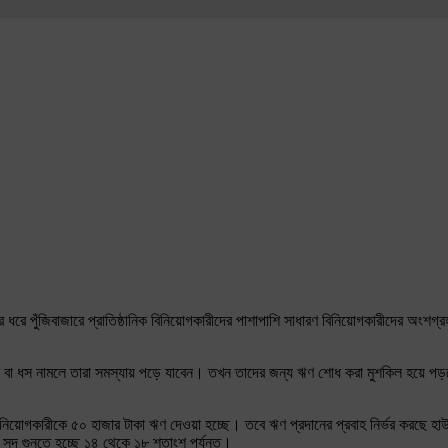
র ধরে পুঁজিবাজারে প্রাতিষ্ঠানিক বিনিয়োগকারীদের পাশাপাশি সাধারণ বিনিয়োগকারীদের অংশগ
 বা ধস নামলে তারা সমস্যায় পড়ে যাবেন। তখন তাদের জন্য ঋণ শোধ করা মুশকিল হয়ে পড়বে।
িনিয়োগকারীকে ৫০ হাজার টাকা ঋণ দেওয়া হচ্ছে। তবে ঋণ প্রদানের প্রবাহ নির্ভর করছে হ
ুদ গুনতে হচ্ছে ১৪ থেকে ১৮ শতাংশ পর্যন্ত।