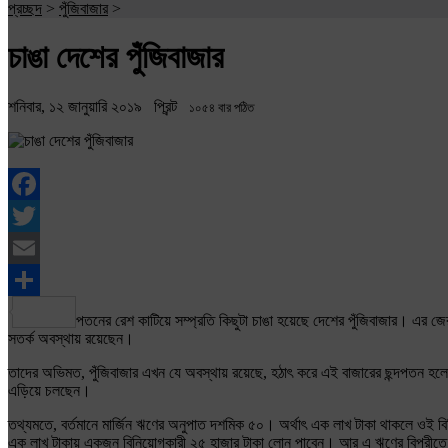
প্রচ্ছদ
>
পুঁজিবাজার
>
চাঙা দেশের পুঁজিবাজার
শনিবার, ১২ জানুয়ারি ২০১৯
প্রিন্ট
১০৫৪ বার পঠিত
Facebook
Twitter
Email
Share
পতনের রেশ কাটিয়ে সম্প্রতি কিছুটা চাঙা হয়েছে দেশের পুঁজিবাজার। এর জে
সতর্ক অবস্থায় রয়েছেন।
তাদের অভিমত, পুঁজিবাজার এখন যে অবস্থায় রয়েছে, হঠাৎ করে এই বাজারের ছন্দপতন হলে
এড়িয়ে চলছেন।
তথ্যমতে, বর্তমানে মার্জিন ঋণের অনুপাত দশমিক ৫০। অর্থাৎ এক লাখ টাকা থাকলে ওই ব
এক লাখ টাকায় একজন বিনিয়োগকারী ২৫ হাজার টাকা লোন পাবেন। আর এ ঋণের বিপরীতে স