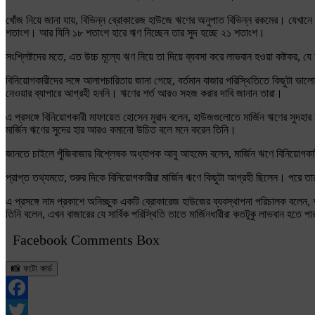
খোঁজ নিয়ে জানা যায়, বিভিন্ন ব্রোকারেজ হাউজে ঋণের অনুপাত বিভিন্ন রকমের। যেখানে সুদ
শতাংশ। আর যিনি ১৮ শতাংশ হারে ঋণ নিচ্ছেন তার সুদ হচ্ছে ২১ শতাংশ।
সংশ্লিষ্টদের মতে, এত উচ্চ মূল্যে ঋণ নিয়ে তা দিয়ে ব্যবসা করে লাভবান হওয়া কষ্টকর, য
বিনিয়োগকারীদের সঙ্গে আলাপচারিতায় জানা গেছে, বর্তমান বাজার পরিস্থিতিতে কিছুটা 
নেওয়ার ব্যাপারে আগ্রহী হননি। ঋণের শর্ত আরও সহজ করার দাবি জানান তারা।
এ প্রসঙ্গে বিনিয়োগকারী মাফায়েত হোসেন মুরাদ বলেন, হাউজগুলোতে মার্জিন ঋণের সুদ
মার্জিন ঋণের সুদের হার আরও কমানো উচিত বলে মনে করেন তিনি।
জানতে চাইলে পুঁজিবাজার বিশ্লেষক অধ্যাপক আবু আহমেদ বলেন, মার্জিন ঋণে বিনিয়োগ
প্রাপ্ত তথ্যমতে, শুরুর দিকে বিনিয়োগকারীরা মার্জিন ঋণে কিছুটা আগ্রহী ছিলেন। পর
এ প্রসঙ্গে নাম প্রকাশে অনিচ্ছুক একটি ব্রোকারেজ হাউজের ব্যবস্থাপনা পরিচালক বলেন
তিনি বলেন, এখন বাজারের যে সার্বিক পরিস্থিতি তাতে মার্জিনধারীরা কতটুকু লাভবান হত
Facebook Comments Box
📸 ফটো কার্ড
Facebook