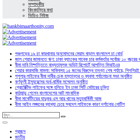
সম্পাদকীয়
কিংবদন্তির কথা
ভিডিও নিউজ
পঞ্চগড়ের ১৯ চা কারখানার অনুমোদনের মেয়াদ বাড়াল বাংলাদেশ চা বোর্ড
জাল শেয়ার জামানতে ঋণ: ঢাকা ব্যাংকের সাবেক চার কর্মকর্তার সর্বোচ্চ ১০ বছরের 
বীমা দাবি নিষ্পত্তিতে বাধ্যতামূলক অডিট রিপোর্টে আপত্তি বিআইএর
শেয়ার কারসাজি মামলা: সাকিবসহ ১৫ জনের বিরুদ্ধে তদন্ত শেষ পর্যায়ে, শিগগিরই 
পপুলার লাইফের বীমা দাবীর চেক হস্তান্তর ও ব্যবসা পর্যালোচনা সভা অনুষ্ঠিত
কর্ণফুলী ইন্স্যুরেন্সের অর্ধ-বার্ষিক সম্মেলন অনুষ্ঠিত
প্রোটেক্টিভ লাইফের সঙ্গে হলিডে ইন ঢাকা সিটি সেন্টারের চুক্তি
কাঠমান্ডু গেলেন বাংলাদেশের আট সাংবাদিক
বীমা মার্কেটিংয়ের যাদুকর এস আর খানের মৃত্যুবার্ষিকী আজ
বীমা আইন লঙ্ঘনের ব্যাখ্যা চেয়ে স্বদেশ লাইফকে কারণ দর্শানোর নোটিশ
প্রচ্ছদ
জাতীয়