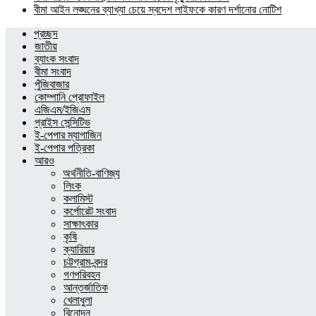
বীমা আইন লঙ্ঘনের ব্যাখ্যা চেয়ে স্বদেশ লাইফকে কারণ দর্শানোর নোটিশ
প্রচ্ছদ
জাতীয়
ব্যাংক সংবাদ
বীমা সংবাদ
পুঁজিবাজার
কোম্পানি প্রোফাইল
এজিএম/ইজিএম
প্রাইস সেন্সিটিভ
ই-পেপার ম্যাগাজিন
ই-পেপার পত্রিকা
আরও
অর্থনীতি-বাণিজ্য
লিংক
কলামিস্ট
কর্পোরেট সংবাদ
সাক্ষাৎকার
কৃষি
ক্যারিয়ার
চট্টগ্রাম-বন্দর
গণপরিবহন
আন্তর্জাতিক
খেলাধুলা
বিনোদন