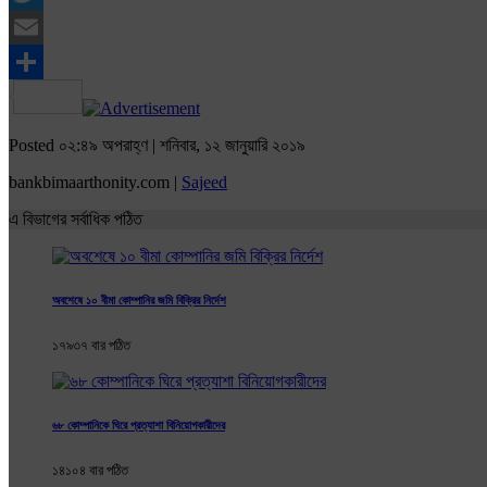
Twitter
Email
Share
Posted ০২:৪৯ অপরাহ্ণ | শনিবার, ১২ জানুয়ারি ২০১৯
bankbimaarthonity.com |
Sajeed
এ বিভাগের সর্বাধিক পঠিত
অবশেষে ১০ বীমা কোম্পানির জমি বিক্রির নির্দেশ
১৭৯৩৭ বার পঠিত
৬৮ কোম্পানিকে ঘিরে প্রত্যাশা বিনিয়োগকারীদের
১৪১০৪ বার পঠিত