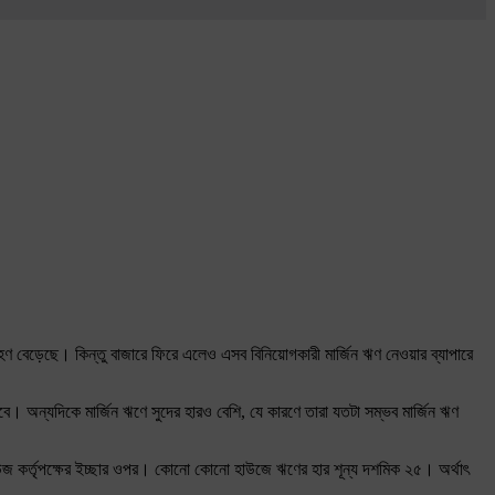
্রহণ বেড়েছে। কিন্তু বাজারে ফিরে এলেও এসব বিনিয়োগকারী মার্জিন ঋণ নেওয়ার ব্যাপারে
 অন্যদিকে মার্জিন ঋণে সুদের হারও বেশি, যে কারণে তারা যতটা সম্ভব মার্জিন ঋণ
াউজ কর্তৃপক্ষের ইচ্ছার ওপর। কোনো কোনো হাউজে ঋণের হার শূন্য দশমিক ২৫। অর্থাৎ