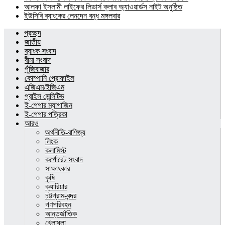
আলফা ইসলামী লাইফের লিডার্স ক্লাব অ্যাওয়ার্ডস নাইট অনুষ্ঠিত
ইউসিবি ব্যাংকের লেনদেন বন্ধ মঙ্গলবার
প্রচ্ছদ
জাতীয়
ব্যাংক সংবাদ
বীমা সংবাদ
পুঁজিবাজার
কোম্পানি প্রোফাইল
এজিএম/ইজিএম
প্রাইস সেন্সিটিভ
ই-পেপার ম্যাগাজিন
ই-পেপার পত্রিকা
আরও
অর্থনীতি-বাণিজ্য
লিংক
কলামিস্ট
কর্পোরেট সংবাদ
সাক্ষাৎকার
কৃষি
ক্যারিয়ার
চট্টগ্রাম-বন্দর
গণপরিবহন
আন্তর্জাতিক
খেলাধুলা