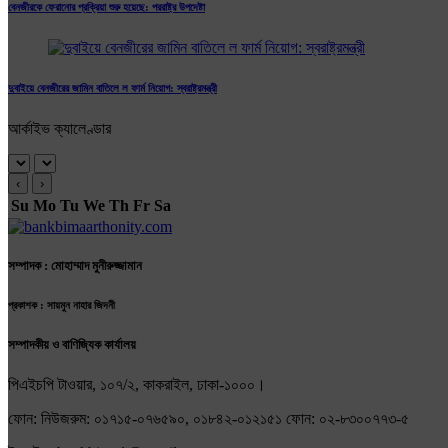
বেনজীরকে ফেরানোর প্রক্রিয়া শুরু হয়েছে: পররাষ্ট্র উপদেষ্টা
দুবাইয়ে বেনজীরের জামিন বাতিলে ল ফার্ম নিয়োগ: স্বরাষ্ট্রমন্ত্রী
আর্কাইভ ক্যালেণ্ডার
‹
›
Su
Mo
Tu
We
Th
Fr
Sa
সম্পাদক : মোহাম্মাদ মুনীরুজ্জামান
প্রকাশক : সায়মুন নাহার জিদনী
সম্পাদকীয় ও বাণিজ্যিক কার্যালয়
পিএইচপি টাওয়ার, ১০৭/২, কাকরাইল, ঢাকা-১০০০।
ফোন: নিউজরুম: ০১৭১৫-০৭৬৫৯০, ০১৮৪২-০১২১৫১ ফোন: ০২-৮৩০০৭৭৩-৫