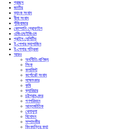
প্রচ্ছদ
জাতীয়
ব্যাংক সংবাদ
বীমা সংবাদ
পুঁজিবাজার
কোম্পানি প্রোফাইল
এজিএম/ইজিএম
প্রাইস সেন্সিটিভ
ই-পেপার ম্যাগাজিন
ই-পেপার পত্রিকা
আরও
অর্থনীতি-বাণিজ্য
লিংক
কলামিস্ট
কর্পোরেট সংবাদ
সাক্ষাৎকার
কৃষি
ক্যারিয়ার
চট্টগ্রাম-বন্দর
গণপরিবহন
আন্তর্জাতিক
খেলাধুলা
বিনোদন
সম্পাদকীয়
কিংবদন্তির কথা