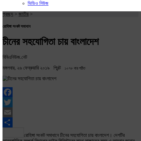
ভিডিও নিউজ
প্রচ্ছদ
>
জাতীয়
>
রোহিঙ্গা সংকট সমাধান
চীনের সহযোগিতা চায় বাংলাদেশ
বিবিএনিউজ.নেট
মঙ্গলবার, ২৬ ফেব্রুয়ারি ২০১৯
প্রিন্ট
১০৭৮ বার পঠিত
Facebook
Twitter
Email
Share
রোহিঙ্গা সংকট সমাধানে চীনের সহযোগিতা চায় বাংলাদেশ। দেশটির
আন্তর্জাতিক সম্পর্ক বিভাগের ভাইস মিনিস্টারের সাথে সাক্ষাতের সময় এ আহ্বান জানান,