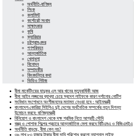
অর্থনীতি-বাণিজ্য
লিংক
কলামিস্ট
কর্পোরেট সংবাদ
সাক্ষাৎকার
কৃষি
ক্যারিয়ার
চট্টগ্রাম-বন্দর
গণপরিবহন
আন্তর্জাতিক
খেলাধুলা
বিনোদন
সম্পাদকীয়
কিংবদন্তির কথা
ভিডিও নিউজ
বীমা মার্কেটিংয়ের যাদুকর এস আর খানের মৃত্যুবার্ষিকী আজ
বীমা আইন লঙ্ঘনের ব্যাখ্যা চেয়ে স্বদেশ লাইফকে কারণ দর্শানোর নোটিশ
সংবিধান সংশোধনে অংশীজনদের মতামত নেওয়া হবে : আইনমন্ত্রী
বাংলাদেশ-কোরিয়া সিইপিএ দুই দেশের অর্থনৈতিক সম্পর্কের নতুন দিগন্ত
উন্মোচন করবে: বাণিজ্যমন্ত্রী
বিনিয়োগ ও বাংলাদেশ থেকে দক্ষ শ্রমিক নিতে আগ্রহী সৌদি
বস্ত্র ও পোশাক শিল্পের প্রচারে আন্তর্জাতিক মেলা করবে বিটিএমএ ও বিজিএমইএ
অর্থনীতি বাড়ছে, বীমা কেন নয়?
৩৬ লাখ ৮৩ হাজার টাকার বীমা দাবি পরিশোধ করলো ন্যাশনাল লাইফ