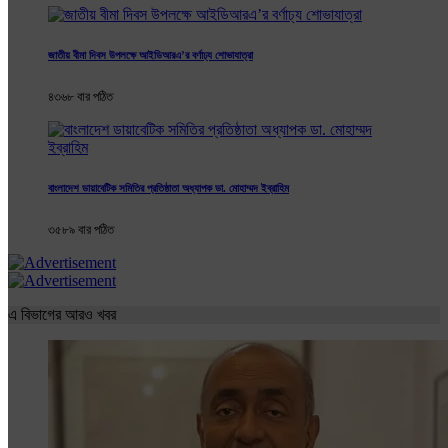
জাতীয় বীমা দিবস উপলক্ষে আইডিআরএ’র বর্ণাঢ্য শোভাযাত্রা
৪৩৬৮ বার পঠিত
বাংলাদেশ ডায়াবেটিক সমিতির প্রতিষ্ঠাতা অধ্যাপক ডা. মোহাম্মদ ইব্রাহিম
৩৫৮৯ বার পঠিত
এ বিভাগের আরও খবর