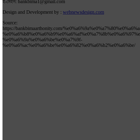
ই-মেইল: bankbima1@gmail.com
Design and Development by :
webnewsdesign.com
Source:
https://bankbimaarthonity.com/%e0%a6%9a%e0%a7%80%e0%a
%e0%a6%b8%e0%a6%b9%e0%a6%af%e0%a7%8b%e0%a6%97%e
%e0%a6%9a%e0%a6%be%e0%a7%9f-
%e0%a6%ac%e0%a6%be%e0%a6%82%e0%a6%b2%e0%a6%be/