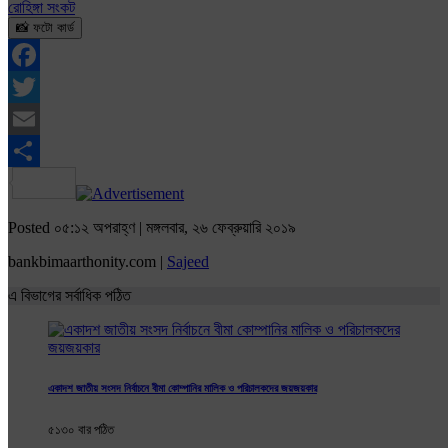
রোহিঙ্গা সংকট
📸 ফটো কার্ড
Facebook
Twitter
Email
Share
Posted ০৫:১২ অপরাহ্ণ | মঙ্গলবার, ২৬ ফেব্রুয়ারি ২০১৯
bankbimaarthonity.com |
Sajeed
এ বিভাগের সর্বাধিক পঠিত
একাদশ জাতীয় সংসদ নির্বাচনে বীমা কোম্পানির মালিক ও পরিচালকদের জয়জয়কার
৫১৩০ বার পঠিত