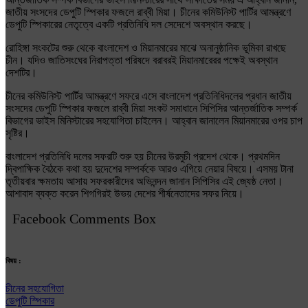
জাতীয় সংসদের ডেপুটি স্পিকার ফজলে রাব্বী মিয়া। চীনের কমিউনিস্ট পার্টির আমন্ত্রণে
ডেপুটি স্পিকারের নেতৃত্বে একটি প্রতিনিধি দল সেদেশে অবস্থান করছে।
রোহিঙ্গা সংকটের শুরু থেকে বাংলাদেশ ও মিয়ানমারের মাঝে অনানুষ্ঠানিক ভূমিকা রাখছে
চীন। যদিও জাতিসংঘের নিরাপত্তা পরিষদে বরাবরই মিয়ানমারেরর পক্ষেই অবস্থান
দেশটির।
চীনের কমিউনিস্ট পার্টির আমন্ত্রণে সফরে এসে বাংলাদেশ প্রতিনিধিদলের প্রধান জাতীয়
সংসদের ডেপুটি স্পিকার ফজলে রাব্বী মিয়া সংকট সমাধানে সিপিসির আন্তর্জাতিক সম্পর্ক
বিভাগের ভাইস মিনিস্টারের সহযোগিতা চাইলেন। আহ্বান জানালেন মিয়ানমারের ওপর চাপ
সৃষ্টির।
বাংলাদেশ প্রতিনিধি দলের সফরটি শুরু হয় চীনের উরমুচী প্রদেশ থেকে। প্রথমদিন
দ্বিপাক্ষিক বৈঠকে কথা হয় দুদেশের সম্পর্ককে আরও এগিয়ে নেয়ার বিষয়ে। এসময় টানা
তৃতীয়বার ক্ষমতায় আসায় সফরকারীদের অভিনন্দন জানান সিপিসির এই জ্যেষ্ঠ নেতা।
আশাবাদ ব্যক্ত করেন শিগগিরই উভয় দেশের শীর্ষনেতাদের সফর নিয়ে।
Facebook Comments Box
বিষয় :
চীনের সহযোগিতা
ডেপুটি স্পিকার