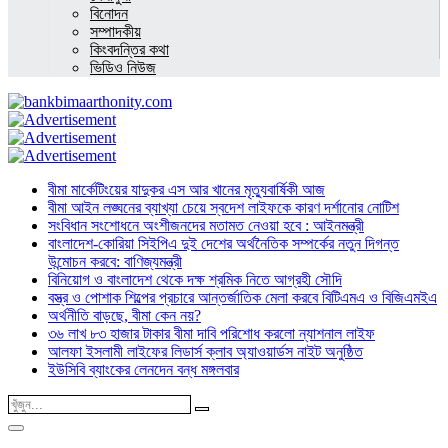
বিনোদন
সম্পাদকীয়
কিংবদন্তির কথা
ভিডিও নিউজ
বীমা মার্কেটিংয়ের যাদুকর এস আর খানের মৃত্যুবার্ষিকী আজ
বীমা আইন লঙ্ঘনের ব্যাখ্যা চেয়ে স্বদেশ লাইফকে কারণ দর্শানোর নোটিশ
সংবিধান সংশোধনে অংশীজনদের মতামত নেওয়া হবে : আইনমন্ত্রী
বাংলাদেশ-কোরিয়া সিইপিএ দুই দেশের অর্থনৈতিক সম্পর্কের নতুন দিগন্ত
উন্মোচন করবে: বাণিজ্যমন্ত্রী
বিনিয়োগ ও বাংলাদেশ থেকে দক্ষ শ্রমিক নিতে আগ্রহী সৌদি
বস্ত্র ও পোশাক শিল্পের প্রচারে আন্তর্জাতিক মেলা করবে বিটিএমএ ও বিজিএমইএ
অর্থনীতি বাড়ছে, বীমা কেন নয়?
৩৬ লাখ ৮৩ হাজার টাকার বীমা দাবি পরিশোধ করলো ন্যাশনাল লাইফ
আলফা ইসলামী লাইফের লিডার্স ক্লাব অ্যাওয়ার্ডস নাইট অনুষ্ঠিত
ইউসিবি ব্যাংকের লেনদেন বন্ধ মঙ্গলবার