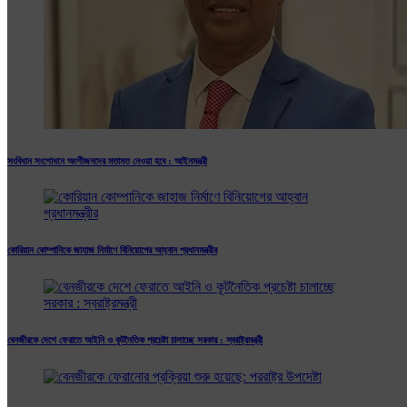
সংবিধান সংশোধনে অংশীজনদের মতামত নেওয়া হবে : আইনমন্ত্রী
কোরিয়ান কোম্পানিকে জাহাজ নির্মাণে বিনিয়োগের আহ্বান প্রধানমন্ত্রীর
বেনজীরকে দেশে ফেরাতে আইনি ও কূটনৈতিক প্রচেষ্টা চালাচ্ছে সরকার : স্বরাষ্ট্রমন্ত্রী