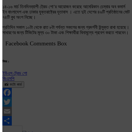
১৪-১৬ মার্চ তিনদিনব্যাপী ট্রেড শো’র আয়োজন করেছে আমেরিকান চেম্বার অব কমার্স
ইন বাংলাদেশ এবং ঢাকার যুক্তরাষ্ট্রের দূতাবাস । এতে দুই দেশের ৪৬টি প্রতিষ্ঠানের মোট
৭৪টি বুথ অংশ নিচ্ছে।
প্রতিদিন সকাল ১০টা থেকে রাত ৮টা পর্যন্ত সকলের জন্য প্রদর্শনী উন্মুক্ত রাখা হয়েছে।
সাধারণের জন্য টিকিটের মূল্য ৩০ টাকা এবং শিক্ষার্থীরা বিনামূল্যে প্রবেশ করতে পারবেন।
Facebook Comments Box
বিষয় :
ইউএস ট্রেড শো
জিএসপি
📸 ফটো কার্ড
Facebook
Twitter
Email
Share