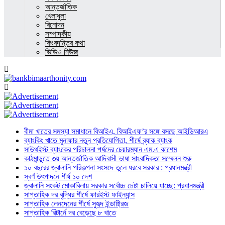
আন্তর্জাতিক
খেলাধুলা
বিনোদন
সম্পাদকীয়
কিংবদন্তির কথা
ভিডিও নিউজ
বীমা খাতের সমস্যা সমাধানে বিআইএ, বিআইএফ’র সঙ্গে বসছে আইডিআরএ
ব্যাংকিং খাতে মুনাফার নতুন প্রতিযোগিতা, শীর্ষে ব্র্যাক ব্যাংক
সাউথইস্ট ব্যাংকের পরিচালনা পর্ষদের চেয়ারম্যান এম.এ কাশেম
কাঠমান্ডুতে ৩য় আন্তর্জাতিক আদিবাসী ভাষা সাংবাদিকতা সম্মেলন শুরু
১০ বছরের জ্বালানি পরিকল্পনা সংসদে তুলে ধরবে সরকার : প্রধানমন্ত্রী
স্বর্ণ উৎপাদনে শীর্ষ ১০ দেশ
জ্বালানি সংকট মোকাবিলায় সরকার সর্বোচ্চ চেষ্টা চালিয়ে যাচ্ছে: প্রধানমন্ত্রী
সাপ্তাহিক দর বৃদ্ধির শীর্ষে ফারইস্ট ফাইন্যান্স
সাপ্তাহিক লেনদেনের শীর্ষে সুহৃদ ইন্ডাষ্ট্রিজ
সাপ্তাহিক রিটার্নে দর বেড়েছে ৮ খাতে