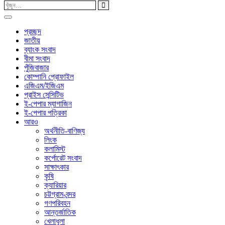
প্রচ্ছদ
জাতীয়
ব্যাংক সংবাদ
বীমা সংবাদ
পুঁজিবাজার
কোম্পানি প্রোফাইল
এজিএম/ইজিএম
প্রাইস সেন্সিটিভ
ই-পেপার ম্যাগাজিন
ই-পেপার পত্রিকা
আরও
অর্থনীতি-বাণিজ্য
লিংক
কলামিস্ট
কর্পোরেট সংবাদ
সাক্ষাৎকার
কৃষি
ক্যারিয়ার
চট্টগ্রাম-বন্দর
গণপরিবহন
আন্তর্জাতিক
খেলাধুলা