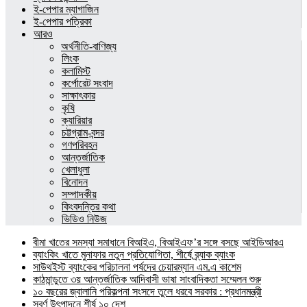
ই-পেপার ম্যাগাজিন
ই-পেপার পত্রিকা
আরও
অর্থনীতি-বাণিজ্য
লিংক
কলামিস্ট
কর্পোরেট সংবাদ
সাক্ষাৎকার
কৃষি
ক্যারিয়ার
চট্টগ্রাম-বন্দর
গণপরিবহন
আন্তর্জাতিক
খেলাধুলা
বিনোদন
সম্পাদকীয়
কিংবদন্তির কথা
ভিডিও নিউজ
বীমা খাতের সমস্যা সমাধানে বিআইএ, বিআইএফ’র সঙ্গে বসছে আইডিআরএ
ব্যাংকিং খাতে মুনাফার নতুন প্রতিযোগিতা, শীর্ষে ব্র্যাক ব্যাংক
সাউথইস্ট ব্যাংকের পরিচালনা পর্ষদের চেয়ারম্যান এম.এ কাশেম
কাঠমান্ডুতে ৩য় আন্তর্জাতিক আদিবাসী ভাষা সাংবাদিকতা সম্মেলন শুরু
১০ বছরের জ্বালানি পরিকল্পনা সংসদে তুলে ধরবে সরকার : প্রধানমন্ত্রী
স্বর্ণ উৎপাদনে শীর্ষ ১০ দেশ