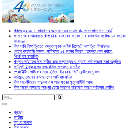
পঞ্চগড়ের ১৯ চা কারখানার অনুমোদনের মেয়াদ বাড়াল বাংলাদেশ চা বোর্ড
জাল শেয়ার জামানতে ঋণ: ঢাকা ব্যাংকের সাবেক চার কর্মকর্তার সর্বোচ্চ ১০ বছরের
কারাদণ্ড
বীমা দাবি নিষ্পত্তিতে বাধ্যতামূলক অডিট রিপোর্টে আপত্তি বিআইএর
শেয়ার কারসাজি মামলা: সাকিবসহ ১৫ জনের বিরুদ্ধে তদন্ত শেষ পর্যায়ে,
শিগগিরই চার্জশিট
পপুলার লাইফের বীমা দাবীর চেক হস্তান্তর ও ব্যবসা পর্যালোচনা সভা অনুষ্ঠিত
কর্ণফুলী ইন্স্যুরেন্সের অর্ধ-বার্ষিক সম্মেলন অনুষ্ঠিত
প্রোটেক্টিভ লাইফের সঙ্গে হলিডে ইন ঢাকা সিটি সেন্টারের চুক্তি
কাঠমান্ডু গেলেন বাংলাদেশের আট সাংবাদিক
বীমা মার্কেটিংয়ের যাদুকর এস আর খানের মৃত্যুবার্ষিকী আজ
বীমা আইন লঙ্ঘনের ব্যাখ্যা চেয়ে স্বদেশ লাইফকে কারণ দর্শানোর নোটিশ
প্রচ্ছদ
জাতীয়
ব্যাংক সংবাদ
বীমা সংবাদ