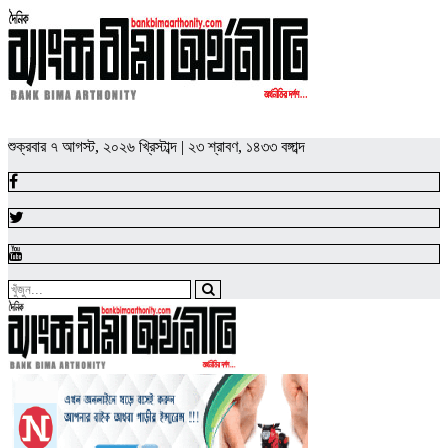
শুক্রবার
৭ আগস্ট, ২০২৬ খ্রিস্টাব্দ
|
২৩ শ্রাবণ, ১৪৩৩ বঙ্গাব্দ