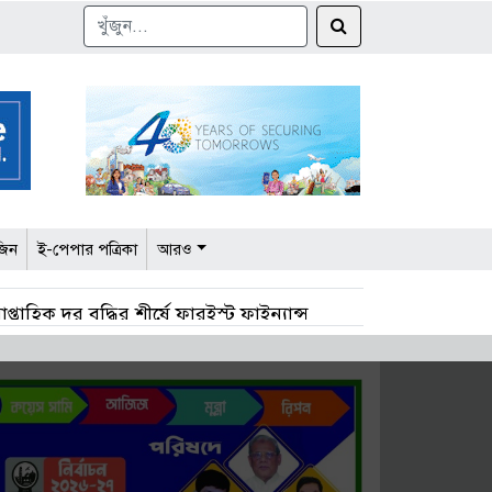
জিন
ই-পেপার পত্রিকা
আরও
াপ্তাহিক দর বৃদ্ধির শীর্ষে ফারইস্ট ফাইন্যান্স
 কমেছে ১৩ খাতে
ে ৭ কোম্পানির এজিএম