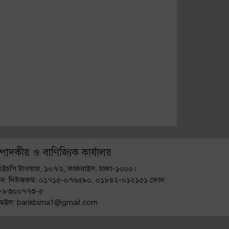
্পাদকীয় ও বাণিজ্যিক কার্যালয়
এইচপি টাওয়ার, ১০৭/২, কাকরাইল, ঢাকা-১০০০।
ন: নিউজরুম: ০১৭১৫-০৭৬৫৯০, ০১৮৪২-০১২১৫১ ফোন:
-৮৩০০৭৭৩-৫
মেইল: bankbima1@gmail.com