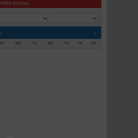
র্কাইভ ক্যালেণ্ডার
‹
›
SU
MO
TU
WE
TH
FR
SA