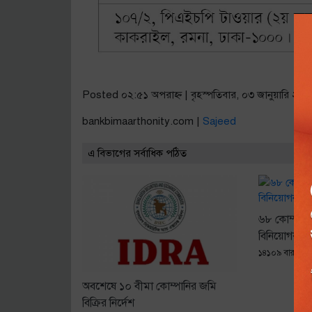
Posted ০২:৫১ অপরাহ্ণ | বৃহস্পতিবার, ০৩ জানুয়ারি ২০১
bankbimaarthonity.com |
Sajeed
এ বিভাগের সর্বাধিক পঠিত
৬৮ কোম্পানিক
বিনিয়োগকার
১৪১০৯ বার পঠি
অবশেষে ১০ বীমা কোম্পানির জমি
বিক্রির নির্দেশ