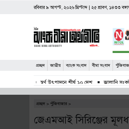
রবিবার
৯ আগস্ট, ২০২৬ খ্রিস্টাব্দ
|
২৫ শ্রাবণ, ১৪৩৩ বঙ্গাব
প্রচ্ছদ
জাতীয়
ব্যাংক সংবাদ
বীমা সংবাদ
পুঁজিবা
স্বর্ণ উৎপাদনে শীর্ষ ১০ দেশ
জ্বালানি সংকট
সাপ্তাহিক লেনদেনের শীর্ষে সুহৃদ ইন্ডাষ্ট্রিজ
প্রচ্ছদ
>
পুঁজিবাজার
>
২ হাজার কোটি টাকার বেড়েছে বাজার মূলধন
জেএমআই সিরিঞ্জের মূলধ
পঞ্চগড়ের ১৯ চা কারখানার অনুমোদনের মেয়াদ