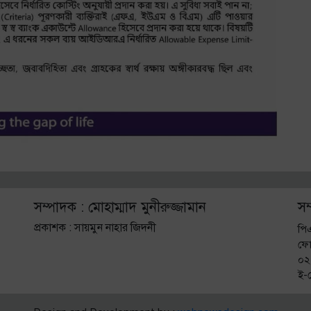
সম্পাদক : মোহাম্মাদ মুনীরুজ্জামান
সম
প্রকাশক : সায়মুন নাহার জিদনী
পি
ফো
০২
ই-