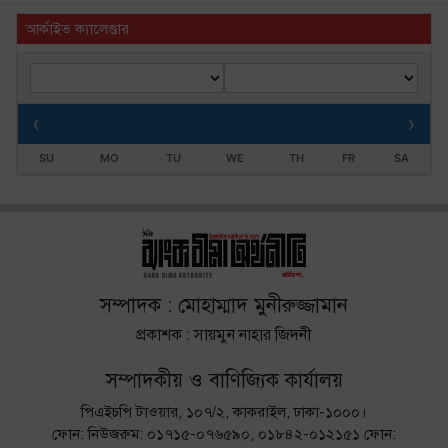
আর্কাইভ ক্যালেণ্ডার
‹
›
SU
MO
TU
WE
TH
FR
SA
সম্পাদক : মোহাম্মাদ মুনীরুজ্জামান
প্রকাশক : সায়মুন নাহার জিদনী
সম্পাদকীয় ও বাণিজ্যিক কার্যালয়
পিএইচপি টাওয়ার, ১০৭/২, কাকরাইল, ঢাকা-১০০০।
ফোন: নিউজরুম: ০১৭১৫-০৭৬৫৯০, ০১৮৪২-০১২১৫১ ফোন: