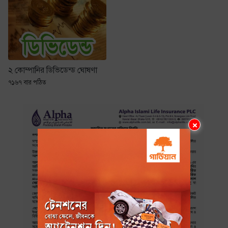
২ কোম্পানির ডিভিডেন্ড ঘোষণা
৭১৬৭ বার পঠিত
×