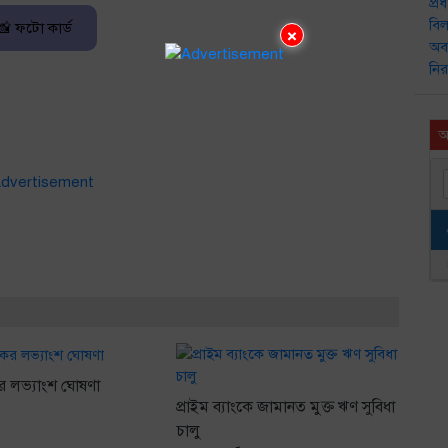
📸 ফটো কার্ড
×
আ
ের লভ্যাংশ ঘোষণা
প্রাইম ব্যাংকে জামানত মুক্ত ঋণ সুবিধা
চালু