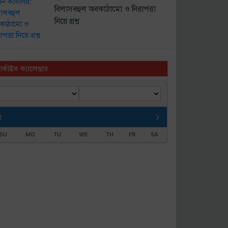
বিলাসবহুল অবকাঠামো ও নিরাপত্তা
নিয়ে প্রশ্ন
র্কাইভ ক্যালেণ্ডার
‹
›
SU
MO
TU
WE
TH
FR
SA