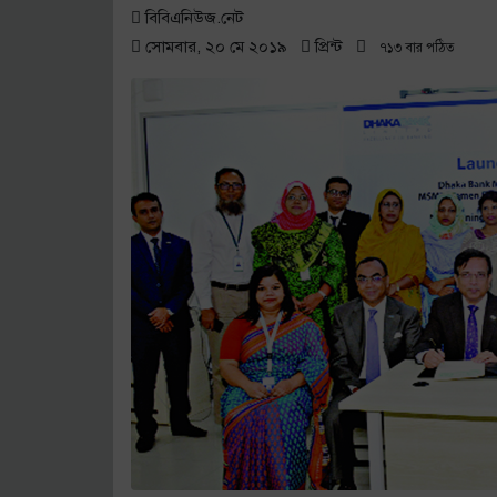
পপুলার লাইফের বীমা দাবীর চেক হস্তান্তর ও ব্
বিবিএনিউজ.নেট
প্রোটেক্টিভ লাইফের সঙ্গে হলিডে ইন ঢাকা সিটি স
সোমবার, ২০ মে ২০১৯
প্রিন্ট
৭১৩ বার পঠিত
বীমা মার্কেটিংয়ের যাদুকর এস আর খানের মৃত্য