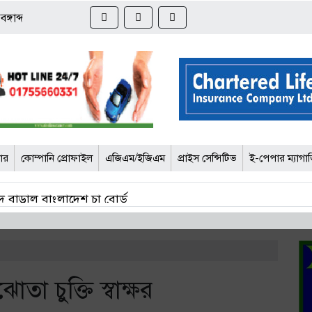
্গাব্দ
জার
কোম্পানি প্রোফাইল
এজিএম/ইজিএম
প্রাইস সেন্সিটিভ
ই-পেপার ম্যাগা
 বাড়াল বাংলাদেশ চা বোর্ড
চার কর্মকর্তার সর্বোচ্চ ১০ বছরের কারাদণ্ড
োর্টে আপত্তি বিআইএর
তা চুক্তি স্বাক্ষর
দ্ধে তদন্ত শেষ পর্যায়ে, শিগগিরই চার্জশিট