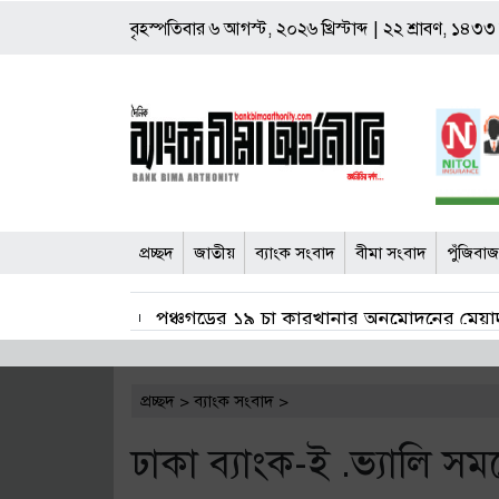
বৃহস্পতিবার
৬ আগস্ট, ২০২৬ খ্রিস্টাব্দ
|
২২ শ্রাবণ, ১৪৩৩ বঙ
প্রচ্ছদ
জাতীয়
ব্যাংক সংবাদ
বীমা সংবাদ
পুঁজিবা
পঞ্চগড়ের ১৯ চা কারখানার অনুমোদনের মেয়াদ
জাল শেয়ার জামানতে ঋণ: ঢাকা ব্যাংকের সাবেক 
প্রচ্ছদ
>
ব্যাংক সংবাদ
>
বীমা দাবি নিষ্পত্তিতে বাধ্যতামূলক অডিট রিপ
ঢাকা ব্যাংক-ই .ভ্যালি সমঝো
শেয়ার কারসাজি মামলা: সাকিবসহ ১৫ জনের বিরু