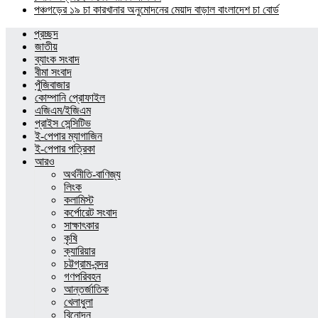
পঞ্চগড়ের ১৯ চা কারখানার অনুমোদনের মেয়াদ বাড়াল বাংলাদেশ চা বোর্ড
প্রচ্ছদ
জাতীয়
ব্যাংক সংবাদ
বীমা সংবাদ
পুঁজিবাজার
কোম্পানি প্রোফাইল
এজিএম/ইজিএম
প্রাইস সেন্সিটিভ
ই-পেপার ম্যাগাজিন
ই-পেপার পত্রিকা
আরও
অর্থনীতি-বাণিজ্য
লিংক
কলামিস্ট
কর্পোরেট সংবাদ
সাক্ষাৎকার
কৃষি
ক্যারিয়ার
চট্টগ্রাম-বন্দর
গণপরিবহন
আন্তর্জাতিক
খেলাধুলা
বিনোদন