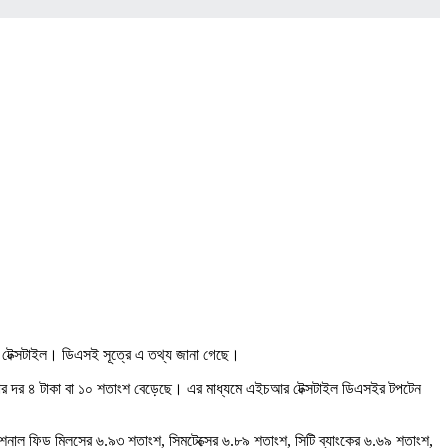
চআর টেক্সটাইল। ডিএসই সূত্রে এ তথ্য জানা গেছে।
েয়ার দর ৪ টাকা বা ১০ শতাংশ বেড়েছে। এর মাধ্যমে এইচআর টেক্সটাইল ডিএসইর টপটেন
াশনাল ফিড মিলসের ৬.৯৩ শতাংশ, সিমটেক্সের ৬.৮৯ শতাংশ, সিটি ব্যাংকের ৬.৬৯ শতাংশ,