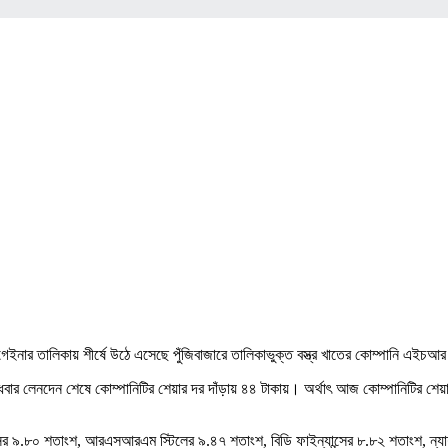
বা গেইনার তালিকায় শীর্ষে উঠে এসেছে পুঁজিবাজারে তালিকাভুক্ত বস্ত্র খাতের কোম্পানি এই
ধবার লেনদেন শেষে কোম্পানিটির শেয়ার দর দাঁড়ায় ৪৪ টাকায়। অর্থাৎ আজ কোম্পানিটির শ
্সের ৯.৮০ শতাংশ, আরএসআরএম স্টিলের ৯.৪৭ শতাংশ, বিডি ফাইন্যান্সের ৮.৮২ শতাংশ, ন্য