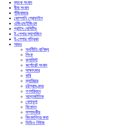
ব্যাংক সংবাদ
বীমা সংবাদ
পুঁজিবাজার
কোম্পানি প্রোফাইল
এজিএম/ইজিএম
প্রাইস সেন্সিটিভ
ই-পেপার ম্যাগাজিন
ই-পেপার পত্রিকা
আরও
অর্থনীতি-বাণিজ্য
লিংক
কলামিস্ট
কর্পোরেট সংবাদ
সাক্ষাৎকার
কৃষি
ক্যারিয়ার
চট্টগ্রাম-বন্দর
গণপরিবহন
আন্তর্জাতিক
খেলাধুলা
বিনোদন
সম্পাদকীয়
কিংবদন্তির কথা
ভিডিও নিউজ