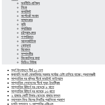
অর্থনীতি-বাণিজ্য
লিংক
কলামিস্ট
কর্পোরেট সংবাদ
সাক্ষাৎকার
কৃষি
ক্যারিয়ার
চট্টগ্রাম-বন্দর
গণপরিবহন
আন্তর্জাতিক
খেলাধুলা
বিনোদন
সম্পাদকীয়
কিংবদন্তির কথা
ভিডিও নিউজ
স্বর্ণ উৎপাদনে শীর্ষ ১০ দেশ
জ্বালানি সংকট মোকাবিলায় সরকার সর্বোচ্চ চেষ্টা চালিয়ে যাচ্ছে: প্রধানমন্ত্রী
সাপ্তাহিক দর বৃদ্ধির শীর্ষে ফারইস্ট ফাইন্যান্স
সাপ্তাহিক লেনদেনের শীর্ষে সুহৃদ ইন্ডাষ্ট্রিজ
সাপ্তাহিক রিটার্নে দর বেড়েছে ৮ খাতে
সাপ্তাহিক রিটার্নে দর কমেছে ১৩ খাতে
২ হাজার কোটি টাকার বেড়েছে বাজার মূলধন
ন্যাশনাল ফিড মিলের দ্বিতীয় প্রান্তিক প্রকাশ
চলতি সপ্তাহে ৭ কোম্পানির এজিএম