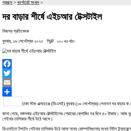
প্রচ্ছদ
>
কর্পোরেট সংবাদ
>
দর বাড়ার শীর্ষে এইচআর টেক্সটাইল
নিজস্ব প্রতিবেদক
বুধবার, ১৬ সেপ্টেম্বর ২০২০
প্রিন্ট
৫৫০ বার পঠিত
Facebook
Twitter
Email
Share
ঢাকা স্টক এক্সচেঞ্জে (ডিএসই) বুধবার (১৬ সেপ্টেম্বর) লেনদেন দর বাড়ার 
জানা গেছে, মঙ্গলবার এইচআর টেক্সটাইলের শেয়ারের ক্লোজিং দর ছিল ৪০ টাকায়। আজ বু
গেইনার তালিকার শীর্ষে উঠে আসে।
ডিএসইতে টপটেন গেইনার তালিকায় উঠে আসা অন্য কোম্পানিগুলোর মধ্যে নিটল ইন্স্যুরেন