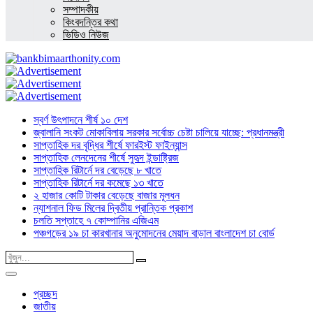
সম্পাদকীয়
কিংবদন্তির কথা
ভিডিও নিউজ
স্বর্ণ উৎপাদনে শীর্ষ ১০ দেশ
জ্বালানি সংকট মোকাবিলায় সরকার সর্বোচ্চ চেষ্টা চালিয়ে যাচ্ছে: প্রধানমন্ত্রী
সাপ্তাহিক দর বৃদ্ধির শীর্ষে ফারইস্ট ফাইন্যান্স
সাপ্তাহিক লেনদেনের শীর্ষে সুহৃদ ইন্ডাষ্ট্রিজ
সাপ্তাহিক রিটার্নে দর বেড়েছে ৮ খাতে
সাপ্তাহিক রিটার্নে দর কমেছে ১৩ খাতে
২ হাজার কোটি টাকার বেড়েছে বাজার মূলধন
ন্যাশনাল ফিড মিলের দ্বিতীয় প্রান্তিক প্রকাশ
চলতি সপ্তাহে ৭ কোম্পানির এজিএম
পঞ্চগড়ের ১৯ চা কারখানার অনুমোদনের মেয়াদ বাড়াল বাংলাদেশ চা বোর্ড
প্রচ্ছদ
জাতীয়