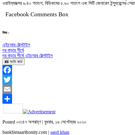
ওয়াইম্যাক্সের ৬.৪০ শতাংশ, বিডিকমের ৫.৯০ শতাংশ এবং সিটি জেনারেল ইন্স্যুরেন্সের শ
Facebook Comments Box
বিষয় :
এইচআর টেক্সটাইল
দর বাড়ার শীর্ষে
দর বাড়ার শীর্ষে এইচআর টেক্সটাইল
📸 ফটো কার্ড
Facebook
Twitter
Email
Share
Posted ০৩:৪৭ অপরাহ্ণ | বুধবার, ১৬ সেপ্টেম্বর ২০২০
bankbimaarthonity.com |
saed khan