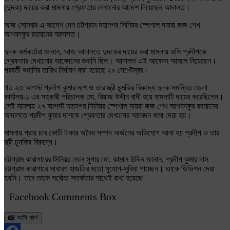
(দুদক) দায়ের করা মামলায় গ্রেফতার দেখানোর আদেশ দিয়েছেন আদালত।
আজ সোমবার এ আদেশ দেন চট্টগ্রাম মহানগর সিনিয়র স্পেশাল দায়রা জজ শেখ
আশফাকুর রহমানের আদালত।
দুদক কর্মকর্তারা জানান, আজ আদালতে দুদকের দায়ের করা মামলায় ওসি প্রদীপকে
গ্রেফতার দেখানোর আবেদনের শুনানি ছিল। আদালত এই আবেদন আমলে নিয়েছেন।
পরবর্তী শুনানির তারিখ নির্ধারণ করা হয়েছে ২০ সেপ্টেম্বর।
গত ২৩ আগস্ট প্রদীপ কুমার দাশ ও তার স্ত্রী চুমকির বিরুদ্ধে দুদক সমন্বিত জেলা
কার্যালয়-১ এর সহকারী পরিচালক মো. রিয়াজ উদ্দীন বাদী হয়ে মামলাটি দায়ের করেছিলেন।
সেই মামলায় ২৭ আগস্ট মহানগর সিনিয়র স্পেশাল দায়রা জজ শেখ আশফাকুর রহমানের
আদালতে প্রদীপ কুমার দাশকে গ্রেফতার দেখানোর আবেদন জমা দেয়া হয়।
মামলায় প্রায় চার কোটি টাকার অবৈধ সম্পদ অর্জনের অভিযোগ আনা হয় প্রদীপ ও তার
স্ত্রী চুমকির বিরুদ্ধে।
চট্টগ্রাম কারাগারের সিনিয়র জেল সুপার মো. কামাল উদ্দিন জানান, প্রদীপ কুমার দাস
চট্টগ্রাম কারাগারে সাধারণ হাজতির মতো সুযোগ-সুবিধা পাচ্ছেন। তাকে ডিভিশন দেয়া
হয়নি। তবে তাকে সর্বোচ্চ সতর্কতার সাথেই রাখা হয়েছে৷
Facebook Comments Box
📸 ফটো কার্ড