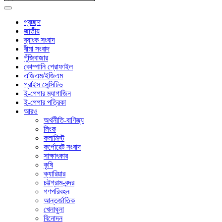
প্রচ্ছদ
জাতীয়
ব্যাংক সংবাদ
বীমা সংবাদ
পুঁজিবাজার
কোম্পানি প্রোফাইল
এজিএম/ইজিএম
প্রাইস সেন্সিটিভ
ই-পেপার ম্যাগাজিন
ই-পেপার পত্রিকা
আরও
অর্থনীতি-বাণিজ্য
লিংক
কলামিস্ট
কর্পোরেট সংবাদ
সাক্ষাৎকার
কৃষি
ক্যারিয়ার
চট্টগ্রাম-বন্দর
গণপরিবহন
আন্তর্জাতিক
খেলাধুলা
বিনোদন