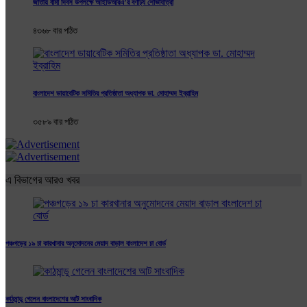
জাতীয় বীমা দিবস উপলক্ষে আইডিআরএ’র বর্ণাঢ্য শোভাযাত্রা
৪৩৬৮ বার পঠিত
বাংলাদেশ ডায়াবেটিক সমিতির প্রতিষ্ঠাতা অধ্যাপক ডা. মোহাম্মদ ইব্রাহিম
৩৫৮৯ বার পঠিত
এ বিভাগের আরও খবর
পঞ্চগড়ের ১৯ চা কারখানার অনুমোদনের মেয়াদ বাড়াল বাংলাদেশ চা বোর্ড
কাঠমান্ডু গেলেন বাংলাদেশের আট সাংবাদিক