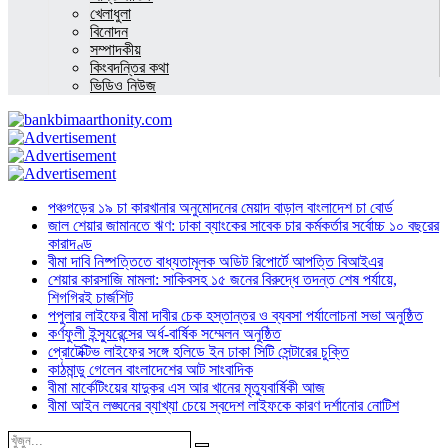
খেলাধুলা
বিনোদন
সম্পাদকীয়
কিংবদন্তির কথা
ভিডিও নিউজ
পঞ্চগড়ের ১৯ চা কারখানার অনুমোদনের মেয়াদ বাড়াল বাংলাদেশ চা বোর্ড
জাল শেয়ার জামানতে ঋণ: ঢাকা ব্যাংকের সাবেক চার কর্মকর্তার সর্বোচ্চ ১০ বছরের
কারাদণ্ড
বীমা দাবি নিষ্পত্তিতে বাধ্যতামূলক অডিট রিপোর্টে আপত্তি বিআইএর
শেয়ার কারসাজি মামলা: সাকিবসহ ১৫ জনের বিরুদ্ধে তদন্ত শেষ পর্যায়ে,
শিগগিরই চার্জশিট
পপুলার লাইফের বীমা দাবীর চেক হস্তান্তর ও ব্যবসা পর্যালোচনা সভা অনুষ্ঠিত
কর্ণফুলী ইন্স্যুরেন্সের অর্ধ-বার্ষিক সম্মেলন অনুষ্ঠিত
প্রোটেক্টিভ লাইফের সঙ্গে হলিডে ইন ঢাকা সিটি সেন্টারের চুক্তি
কাঠমান্ডু গেলেন বাংলাদেশের আট সাংবাদিক
বীমা মার্কেটিংয়ের যাদুকর এস আর খানের মৃত্যুবার্ষিকী আজ
বীমা আইন লঙ্ঘনের ব্যাখ্যা চেয়ে স্বদেশ লাইফকে কারণ দর্শানোর নোটিশ