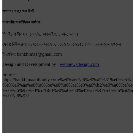
প্রকাশক : সায়মুন নাহার জিদনী
সম্পাদকীয় ও বাণিজ্যিক কার্যালয়
পিএইচপি টাওয়ার, ১০৭/২, কাকরাইল, ঢাকা-১০০০।
ফোন: নিউজরুম: ০১৭১৫-০৭৬৫৯০, ০১৮৪২-০১২১৫১ ফোন: ০২-৮৩০০৭৭৩-৫
ই-মেইল: bankbima1@gmail.com
Design and Development by :
webnewsdesign.com
Source:
https://bankbimaarthonity.com/%e0%a6%a6%e0%a7%81%e0%
%e0%a6%ae%e0%a6%be%e0%a6%ae%e0%a6%b2%e0%a6%be%e
%e0%a6%97%e0%a7%8d%e0%a6%b0%e0%a7%87%e0%a6%ab%e
%e0%a6%93/