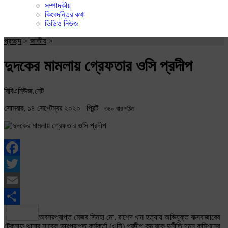
সম্পাদকীয়
কিংবদন্তির কথা
ভিডিও নিউজ
প্রচ্ছদ
>
জাতীয়
>
দুদকের মামলায় গ্রেফতার ওসি প্রদীপ
বিবিএনিউজ.নেট
সোমবার, ১৪ সেপ্টেম্বর ২০২০
প্রিন্ট
৩৪০ বার পঠিত
Facebook
Twitter
Email
Share
অবসরপ্রাপ্ত মেজর সিনহা মো. রাশেদ খান হত্যায় অভিযুক্ত কক্সবাজারের
টেকনাফ থানার সাবেক ভারপ্রাপ্ত কর্মকর্তা (ওসি) প্রদীপ কুমারকে দুর্নীতি দমন কমিশনের