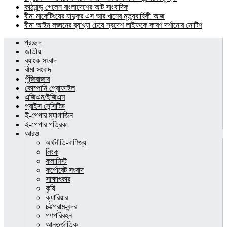
কাঠমান্ডু গেলেন বাংলাদেশের আট সাংবাদিক
বীমা মার্কেটিংয়ের যাদুকর এস আর খানের মৃত্যুবার্ষিকী আজ
বীমা আইন লঙ্ঘনের ব্যাখ্যা চেয়ে স্বদেশ লাইফকে কারণ দর্শানোর নোটিশ
প্রচ্ছদ
জাতীয়
ব্যাংক সংবাদ
বীমা সংবাদ
পুঁজিবাজার
কোম্পানি প্রোফাইল
এজিএম/ইজিএম
প্রাইস সেন্সিটিভ
ই-পেপার ম্যাগাজিন
ই-পেপার পত্রিকা
আরও
অর্থনীতি-বাণিজ্য
লিংক
কলামিস্ট
কর্পোরেট সংবাদ
সাক্ষাৎকার
কৃষি
ক্যারিয়ার
চট্টগ্রাম-বন্দর
গণপরিবহন
আন্তর্জাতিক