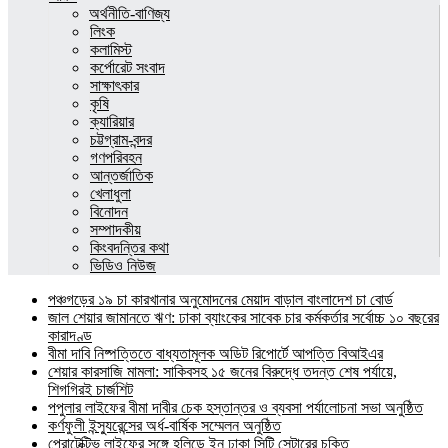
অর্থনীতি-বাণিজ্য
লিংক
কলামিস্ট
কর্পোরেট সংবাদ
সাক্ষাৎকার
কৃষি
ক্যারিয়ার
চট্টগ্রাম-বন্দর
গণপরিবহন
আন্তর্জাতিক
খেলাধুলা
বিনোদন
সম্পাদকীয়
কিংবদন্তির কথা
ভিডিও নিউজ
পঞ্চগড়ের ১৯ চা কারখানার অনুমোদনের মেয়াদ বাড়াল বাংলাদেশ চা বোর্ড
জাল শেয়ার জামানতে ঋণ: ঢাকা ব্যাংকের সাবেক চার কর্মকর্তার সর্বোচ্চ ১০ বছরের
কারাদণ্ড
বীমা দাবি নিষ্পত্তিতে বাধ্যতামূলক অডিট রিপোর্টে আপত্তি বিআইএর
শেয়ার কারসাজি মামলা: সাকিবসহ ১৫ জনের বিরুদ্ধে তদন্ত শেষ পর্যায়ে,
শিগগিরই চার্জশিট
পপুলার লাইফের বীমা দাবীর চেক হস্তান্তর ও ব্যবসা পর্যালোচনা সভা অনুষ্ঠিত
কর্ণফুলী ইন্স্যুরেন্সের অর্ধ-বার্ষিক সম্মেলন অনুষ্ঠিত
প্রোটেক্টিভ লাইফের সঙ্গে হলিডে ইন ঢাকা সিটি সেন্টারের চুক্তি