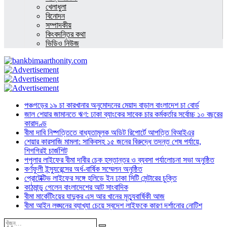
খেলাধুলা
বিনোদন
সম্পাদকীয়
কিংবদন্তির কথা
ভিডিও নিউজ
পঞ্চগড়ের ১৯ চা কারখানার অনুমোদনের মেয়াদ বাড়াল বাংলাদেশ চা বোর্ড
জাল শেয়ার জামানতে ঋণ: ঢাকা ব্যাংকের সাবেক চার কর্মকর্তার সর্বোচ্চ ১০ বছরের
কারাদণ্ড
বীমা দাবি নিষ্পত্তিতে বাধ্যতামূলক অডিট রিপোর্টে আপত্তি বিআইএর
শেয়ার কারসাজি মামলা: সাকিবসহ ১৫ জনের বিরুদ্ধে তদন্ত শেষ পর্যায়ে,
শিগগিরই চার্জশিট
পপুলার লাইফের বীমা দাবীর চেক হস্তান্তর ও ব্যবসা পর্যালোচনা সভা অনুষ্ঠিত
কর্ণফুলী ইন্স্যুরেন্সের অর্ধ-বার্ষিক সম্মেলন অনুষ্ঠিত
প্রোটেক্টিভ লাইফের সঙ্গে হলিডে ইন ঢাকা সিটি সেন্টারের চুক্তি
কাঠমান্ডু গেলেন বাংলাদেশের আট সাংবাদিক
বীমা মার্কেটিংয়ের যাদুকর এস আর খানের মৃত্যুবার্ষিকী আজ
বীমা আইন লঙ্ঘনের ব্যাখ্যা চেয়ে স্বদেশ লাইফকে কারণ দর্শানোর নোটিশ