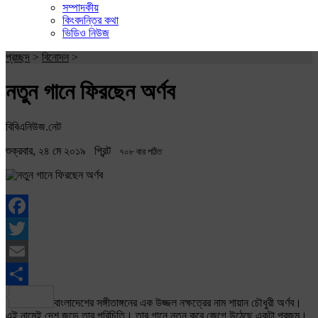
সম্পাদকীয়
কিংবদন্তির কথা
ভিডিও নিউজ
প্রচ্ছদ
>
বিনোদন
>
নতুন গানে ফিরছেন অর্ণব
বিবিএনিউজ.নেট
শুক্রবার, ২৪ মে ২০১৯
প্রিন্ট
৭০৮ বার পঠিত
Facebook
Twitter
Email
Share
বাংলাদেশের সঙ্গীতাঙ্গনের এক উজ্জল নক্ষত্রের নাম শায়ান চৌধুরী অর্ণব।
এই নামেই দেশ জুড়ে তার পরিচিতি। তার গানে নতুন করে জেগে উঠেছে একটা প্রজন্ম।