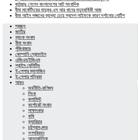
কাঠমান্ডু গেলেন বাংলাদেশের আট সাংবাদিক
বীমা মার্কেটিংয়ের যাদুকর এস আর খানের মৃত্যুবার্ষিকী আজ
বীমা আইন লঙ্ঘনের ব্যাখ্যা চেয়ে স্বদেশ লাইফকে কারণ দর্শানোর নোটিশ
প্রচ্ছদ
জাতীয়
ব্যাংক সংবাদ
বীমা সংবাদ
পুঁজিবাজার
কোম্পানি প্রোফাইল
এজিএম/ইজিএম
প্রাইস সেন্সিটিভ
ই-পেপার ম্যাগাজিন
ই-পেপার পত্রিকা
আরও
অর্থনীতি-বাণিজ্য
লিংক
কলামিস্ট
কর্পোরেট সংবাদ
সাক্ষাৎকার
কৃষি
ক্যারিয়ার
চট্টগ্রাম-বন্দর
গণপরিবহন
আন্তর্জাতিক