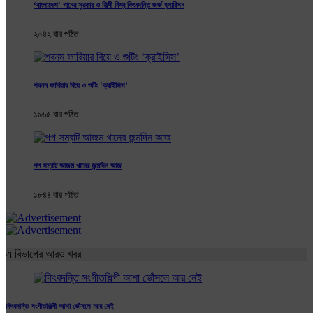
‘বাংলাদেশ’ গানের সুরকার ও শিল্পী বিশ্ব কিংবদন্তি জর্জ হ্যারিসন
২০৪২ বার পঠিত
শবনম ফারিয়ার বিয়ে ও শুটিং ‘ক্রাইসিস’
১৯৬৫ বার পঠিত
পপ সম্রাট আজম খানের জন্মদিন আজ
১৮৪৪ বার পঠিত
এ বিভাগের আরও খবর
কিংবদন্তি সংগীতশিল্পী আশা ভোঁসলে আর নেই