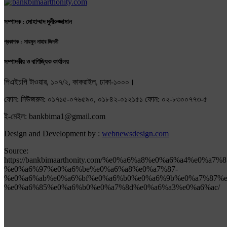
সম্পাদক : মোহাম্মাদ মুনীরুজ্জামান
প্রকাশক : সায়মুন নাহার জিদনী
সম্পাদকীয় ও বাণিজ্যিক কার্যালয়
পিএইচপি টাওয়ার, ১০৭/২, কাকরাইল, ঢাকা-১০০০।
ফোন: নিউজরুম: ০১৭১৫-০৭৬৫৯০, ০১৮৪২-০১২১৫১ ফোন: ০২-৮৩০০৭৭৩-৫
ই-মেইল: bankbima1@gmail.com
Design and Development by :
webnewsdesign.com
Source:
https://bankbimaarthonity.com/%e0%a6%a8%e0%a6%a4%e0%a7%
%e0%a6%97%e0%a6%be%e0%a6%a8%e0%a7%87-
%e0%a6%ab%e0%a6%bf%e0%a6%b0%e0%a6%9b%e0%a7%87%e
%e0%a6%85%e0%a6%b0%e0%a7%8d%e0%a6%a3%e0%a6%ac/