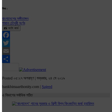
বিষয় :
বাংলাদেশের সঙ্গীতাঙ্গন
শায়ান চৌধুরী অর্ণব
📸 ফটো কার্ড
Facebook
Twitter
Email
Share
Posted ০৫:২৭ অপরাহ্ণ | শুক্রবার, ২৪ মে ২০১৯
bankbimaarthonity.com |
Sajeed
এ বিভাগের সর্বাধিক পঠিত