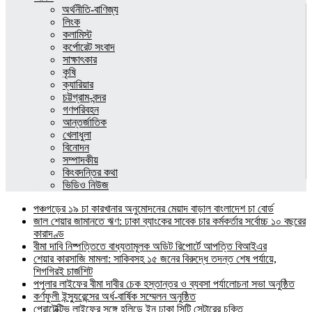
অর্থনীতি-বাণিজ্য
লিংক
কলামিস্ট
কর্পোরেট সংবাদ
সাক্ষাৎকার
কৃষি
ক্যারিয়ার
চট্টগ্রাম-বন্দর
গণপরিবহন
আন্তর্জাতিক
খেলাধুলা
বিনোদন
সম্পাদকীয়
কিংবদন্তির কথা
ভিডিও নিউজ
পঞ্চগড়ের ১৯ চা কারখানার অনুমোদনের মেয়াদ বাড়াল বাংলাদেশ চা বোর্ড
জাল শেয়ার জামানতে ঋণ: ঢাকা ব্যাংকের সাবেক চার কর্মকর্তার সর্বোচ্চ ১০ বছরের
কারাদণ্ড
বীমা দাবি নিষ্পত্তিতে বাধ্যতামূলক অডিট রিপোর্টে আপত্তি বিআইএর
শেয়ার কারসাজি মামলা: সাকিবসহ ১৫ জনের বিরুদ্ধে তদন্ত শেষ পর্যায়ে,
শিগগিরই চার্জশিট
পপুলার লাইফের বীমা দাবীর চেক হস্তান্তর ও ব্যবসা পর্যালোচনা সভা অনুষ্ঠিত
কর্ণফুলী ইন্স্যুরেন্সের অর্ধ-বার্ষিক সম্মেলন অনুষ্ঠিত
প্রোটেক্টিভ লাইফের সঙ্গে হলিডে ইন ঢাকা সিটি সেন্টারের চুক্তি