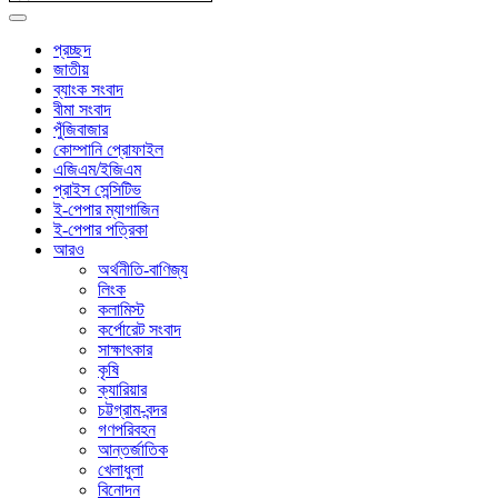
প্রচ্ছদ
জাতীয়
ব্যাংক সংবাদ
বীমা সংবাদ
পুঁজিবাজার
কোম্পানি প্রোফাইল
এজিএম/ইজিএম
প্রাইস সেন্সিটিভ
ই-পেপার ম্যাগাজিন
ই-পেপার পত্রিকা
আরও
অর্থনীতি-বাণিজ্য
লিংক
কলামিস্ট
কর্পোরেট সংবাদ
সাক্ষাৎকার
কৃষি
ক্যারিয়ার
চট্টগ্রাম-বন্দর
গণপরিবহন
আন্তর্জাতিক
খেলাধুলা
বিনোদন