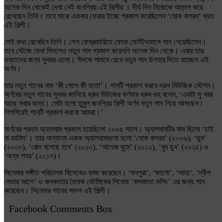
অনেক দিন থেকেই দেখা নেই জনপ্রিয় এই শিল্পীর । দীর্ঘ দিন নিজেকে আড়াল করে
রেখেছেন তিনি। তবে মাঝে একবার ফেরার ইচ্ছে প্রকাশ করেছিলেন ‘হোক কলরব’ খ্যত
এই শিল্পী।
সেই কথা রেখেছিন তিনি। গেল ফেব্রুয়ারিতে ফোক ফেস্টিভ্যালে গান গেয়েছিলেন।
তবে স্টেজে দেখা মিললেও নতুন গান প্রকাশ করেননি অনেক দিন থেকে। এবার তার
ভক্তদের জন্য সুখবর এলো। ঈদকে সামনে রেখে নতুন গান উপহার দিতে যাচ্ছেন এই
অর্ণব।
তার নতুন গানের নাম ‘কী পেলে কী হতো’। গানটি প্রকাশ করবে ধ্রুব মিউজিক স্টেশন।
অর্ণবের নতুন গানের সুখবর জানিয়ে ধ্রুব মিউজের কর্ণধার ধ্রুব গুহ বলেন, ‘একটা সু খবর
আছে সবার জন্য। সেটা হলো তুমুল জনপ্রিয় শিল্পী অর্ণব নতুন গান নিয়ে আসছেন।
শিগগিরেই গানটি প্রকাশ করবো আমরা।’
অর্ণবের প্রথম অ্যালবাম প্রকাশ হয়েছিলো ২০০৫ সালে। অ্যালবামটির নাম ছিলো ‘চাই
না ভাবিস’। তার অন্যান্য একক অ্যালবামগুলো হলো ‘হোক কলরব’ (২০০৬), ‘ডুব’
(২০০৮), ‘রোদ বলেছে হবে’ (২০১০), ‘আধেক ঘুমে’ (২০১২), ‘খুব ডুব’ (২০১৫) ও
‘অন্ধ শহর’ (২০১৭)।
সিনেমার সঙ্গীত পরিচালক হিসেবেও কাজ করেছেন। ‘মনপুরা’, ‘জাগো’, ‘আহা’, ‘দ্বীপ
নেভার আগে’ ও কলকাতার মৈনাক ভৌমিকের সিনেমা ‘কলকাতা কলিং’ এর জন্য গান
করেছেন। সিনেমার গানের সফল এই শিল্পী।
Facebook Comments Box