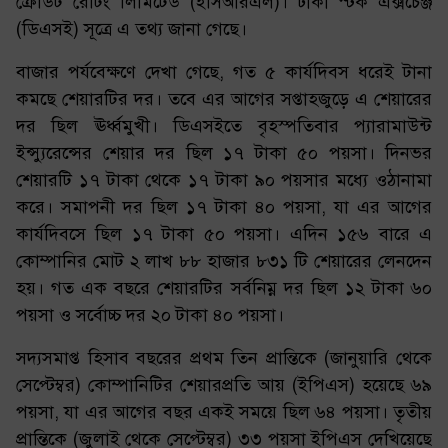
ক্রেডিট রেটিং লিমিটেড (ইসিআরএল)। ঢাকা স্টক এক্সচেঞ্জ
(ডিএসই) সূত্রে এ তথ্য জানা গেছে।
বাজার পর্যবেক্ষণে দেখা গেছে, গত ৫ কার্যদিবস ধরেই টানা
কমছে শেয়ারটির দর। তবে এর আগের সপ্তাহজুড়ে এ শেয়ারের
দর ছিল ঊর্ধ্বমুখী। ডিএসইতে বৃহস্পতিবার প্যারামাউন্ট
ইন্স্যুরেন্সের শেয়ার দর ছিল ১৭ টাকা ৫০ পয়সা। দিনভর
শেয়ারটি ১৭ টাকা থেকে ১৭ টাকা ৯০ পয়সার মধ্যে ওঠানামা
করে। সমাপনী দর ছিল ১৭ টাকা ৪০ পয়সা, যা এর আগের
কার্যদিবসে ছিল ১৭ টাকা ৫০ পয়সা। এদিন ১৫৬ বারে এ
কোম্পানির মোট ২ লাখ ৮৮ হাজার ৮৩১ টি শেয়ারের লেনদেন
হয়। গত এক বছরে শেয়ারটির সর্বনিম্ন দর ছিল ১২ টাকা ৬০
পয়সা ও সর্বোচ্চ দর ২০ টাকা ৪০ পয়সা।
সদ্যসমাপ্ত হিসাব বছরের প্রথম তিন প্রান্তিকে (জানুয়ারি থেকে
সেপ্টেম্বর) কোম্পানিটির শেয়ারপ্রতি আয় (ইপিএস) হয়েছে ৬৯
পয়সা, যা এর আগের বছর একই সময়ে ছিল ৬৪ পয়সা। তৃতীয়
প্রান্তিকে (জুলাই থেকে সেপ্টেম্বর) ৩৩ পয়সা ইপিএস দেখিয়েছে