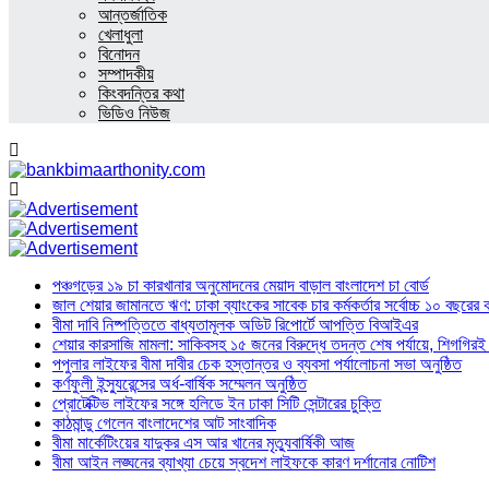
আন্তর্জাতিক
খেলাধুলা
বিনোদন
সম্পাদকীয়
কিংবদন্তির কথা
ভিডিও নিউজ
পঞ্চগড়ের ১৯ চা কারখানার অনুমোদনের মেয়াদ বাড়াল বাংলাদেশ চা বোর্ড
জাল শেয়ার জামানতে ঋণ: ঢাকা ব্যাংকের সাবেক চার কর্মকর্তার সর্বোচ্চ ১০ বছরের 
বীমা দাবি নিষ্পত্তিতে বাধ্যতামূলক অডিট রিপোর্টে আপত্তি বিআইএর
শেয়ার কারসাজি মামলা: সাকিবসহ ১৫ জনের বিরুদ্ধে তদন্ত শেষ পর্যায়ে, শিগগিরই 
পপুলার লাইফের বীমা দাবীর চেক হস্তান্তর ও ব্যবসা পর্যালোচনা সভা অনুষ্ঠিত
কর্ণফুলী ইন্স্যুরেন্সের অর্ধ-বার্ষিক সম্মেলন অনুষ্ঠিত
প্রোটেক্টিভ লাইফের সঙ্গে হলিডে ইন ঢাকা সিটি সেন্টারের চুক্তি
কাঠমান্ডু গেলেন বাংলাদেশের আট সাংবাদিক
বীমা মার্কেটিংয়ের যাদুকর এস আর খানের মৃত্যুবার্ষিকী আজ
বীমা আইন লঙ্ঘনের ব্যাখ্যা চেয়ে স্বদেশ লাইফকে কারণ দর্শানোর নোটিশ