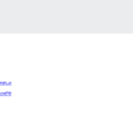
কারাদণ্ড
চার্জশিট