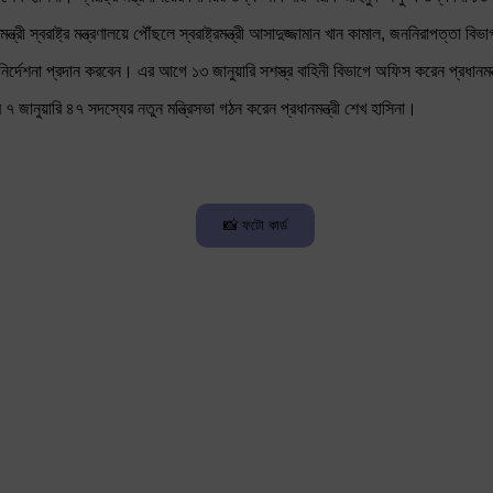
ন্ত্রী স্বরাষ্ট্র মন্ত্রণালয়ে পৌঁছলে স্বরাষ্ট্রমন্ত্রী আসাদুজ্জামান খান কামাল, জননিরাপত্ত
িক-নির্দেশনা প্রদান করবেন। এর আগে ১৩ জানুয়ারি সশস্ত্র বাহিনী বিভাগে অফিস করেন প্রধান
৭ জানুয়ারি ৪৭ সদস্যের নতুন মন্ত্রিসভা গঠন করেন প্রধানমন্ত্রী শেখ হাসিনা।
📸 ফটো কার্ড