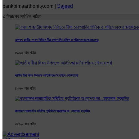
bankbimaarthonity.com |
Sajeed
এ বিভাগের সর্বাধিক পঠিত
একাদশ জাতীয় সংসদ নির্বাচনে বীমা কোম্পানির মালিক ও পরিচালকদের জয়জয়কার
৫১৩০ বার পঠিত
জাতীয় বীমা দিবস উপলক্ষে আইডিআরএ’র বর্ণাঢ্য শোভাযাত্রা
৪৩৭০ বার পঠিত
বাংলাদেশ ডায়াবেটিক সমিতির প্রতিষ্ঠাতা অধ্যাপক ডা. মোহাম্মদ ইব্রাহিম
৩৫৯০ বার পঠিত