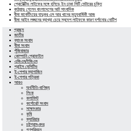
প্রোটেক্টিভ লাইফের সঙ্গে হলিডে ইন ঢাকা সিটি সেন্টারের চুক্তি
কাঠমান্ডু গেলেন বাংলাদেশের আট সাংবাদিক
বীমা মার্কেটিংয়ের যাদুকর এস আর খানের মৃত্যুবার্ষিকী আজ
বীমা আইন লঙ্ঘনের ব্যাখ্যা চেয়ে স্বদেশ লাইফকে কারণ দর্শানোর নোটিশ
প্রচ্ছদ
জাতীয়
ব্যাংক সংবাদ
বীমা সংবাদ
পুঁজিবাজার
কোম্পানি প্রোফাইল
এজিএম/ইজিএম
প্রাইস সেন্সিটিভ
ই-পেপার ম্যাগাজিন
ই-পেপার পত্রিকা
আরও
অর্থনীতি-বাণিজ্য
লিংক
কলামিস্ট
কর্পোরেট সংবাদ
সাক্ষাৎকার
কৃষি
ক্যারিয়ার
চট্টগ্রাম-বন্দর
গণপরিবহন