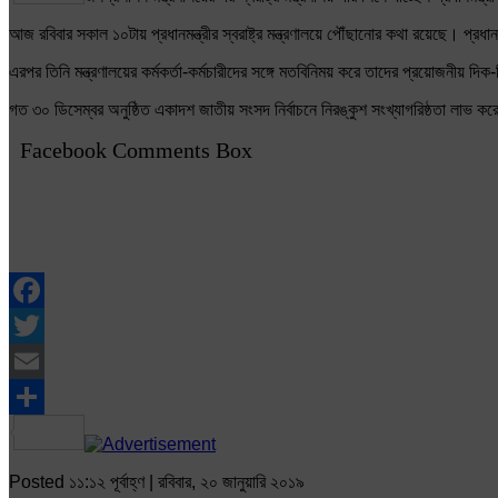
আজ রবিবার সকাল ১০টায় প্রধানমন্ত্রীর স্বরাষ্ট্র মন্ত্রণালয়ে পৌঁছানোর কথা রয়েছে। প্রধানম
এরপর তিনি মন্ত্রণালয়ের কর্মকর্তা-কর্মচারীদের সঙ্গে মতবিনিময় করে তাদের প্রয়োজনীয় দ
গত ৩০ ডিসেম্বর অনুষ্ঠিত একাদশ জাতীয় সংসদ নির্বাচনে নিরঙ্কুশ সংখ্যাগরিষ্ঠতা লাভ করে 
Facebook Comments Box
Facebook
Twitter
Email
Share
Posted ১১:১২ পূর্বাহ্ণ | রবিবার, ২০ জানুয়ারি ২০১৯