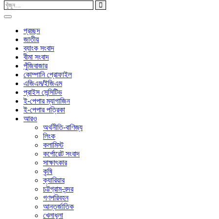
প্রচ্ছদ
জাতীয়
ব্যাংক সংবাদ
বীমা সংবাদ
পুঁজিবাজার
কোম্পানি প্রোফাইল
এজিএম/ইজিএম
প্রাইস সেন্সিটিভ
ই-পেপার ম্যাগাজিন
ই-পেপার পত্রিকা
আরও
অর্থনীতি-বাণিজ্য
লিংক
কলামিস্ট
কর্পোরেট সংবাদ
সাক্ষাৎকার
কৃষি
ক্যারিয়ার
চট্টগ্রাম-বন্দর
গণপরিবহন
আন্তর্জাতিক
খেলাধুলা