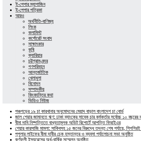
ই-পেপার ম্যাগাজিন
ই-পেপার পত্রিকা
আরও
অর্থনীতি-বাণিজ্য
লিংক
কলামিস্ট
কর্পোরেট সংবাদ
সাক্ষাৎকার
কৃষি
ক্যারিয়ার
চট্টগ্রাম-বন্দর
গণপরিবহন
আন্তর্জাতিক
খেলাধুলা
বিনোদন
সম্পাদকীয়
কিংবদন্তির কথা
ভিডিও নিউজ
পঞ্চগড়ের ১৯ চা কারখানার অনুমোদনের মেয়াদ বাড়াল বাংলাদেশ চা বোর্ড
জাল শেয়ার জামানতে ঋণ: ঢাকা ব্যাংকের সাবেক চার কর্মকর্তার সর্বোচ্চ ১০ বছরের 
বীমা দাবি নিষ্পত্তিতে বাধ্যতামূলক অডিট রিপোর্টে আপত্তি বিআইএর
শেয়ার কারসাজি মামলা: সাকিবসহ ১৫ জনের বিরুদ্ধে তদন্ত শেষ পর্যায়ে, শিগগিরই 
পপুলার লাইফের বীমা দাবীর চেক হস্তান্তর ও ব্যবসা পর্যালোচনা সভা অনুষ্ঠিত
কর্ণফুলী ইন্স্যুরেন্সের অর্ধ-বার্ষিক সম্মেলন অনুষ্ঠিত