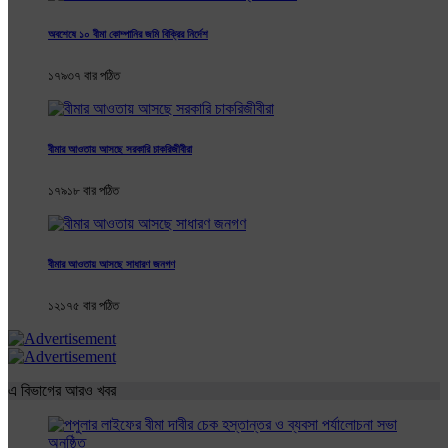
অবশেষে ১০ বীমা কোম্পানির জমি বিক্রির নির্দেশ
১৭৯৩৭ বার পঠিত
বীমার আওতায় আসছে সরকারি চাকরিজীবীরা
১৭৯১৮ বার পঠিত
বীমার আওতায় আসছে সাধারণ জনগণ
১২১৭৫ বার পঠিত
এ বিভাগের আরও খবর