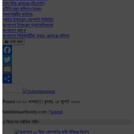
ঢাকা স্টক এক্সচেঞ্জ (ডিএসই)
দুর্নীতি দমন কমিশন (দুদক)
প্রধানমন্ত্রীর কার্যালয়
প্রাইম ইন্স্যুরেন্স কোম্পানি লিমিটেড
বাংলাদেশ ইন্স্যুরেন্স অ্যাসোসিয়েশন
বাংলাদেশ ব্যাংক
বাংলাদেশ সিকিউরিটিজ অ্যান্ড এক্সচেঞ্জ কমিশন
📸 ফটো কার্ড
Facebook
Twitter
Email
Share
Posted ০৩:২০ অপরাহ্ণ | বুধবার, ২৪ জুলাই ২০১৯
bankbimaarthonity.com |
Sajeed
এ বিভাগের সর্বাধিক পঠিত