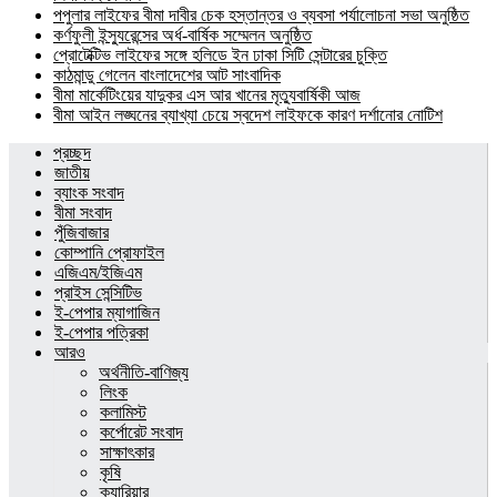
পপুলার লাইফের বীমা দাবীর চেক হস্তান্তর ও ব্যবসা পর্যালোচনা সভা অনুষ্ঠিত
কর্ণফুলী ইন্স্যুরেন্সের অর্ধ-বার্ষিক সম্মেলন অনুষ্ঠিত
প্রোটেক্টিভ লাইফের সঙ্গে হলিডে ইন ঢাকা সিটি সেন্টারের চুক্তি
কাঠমান্ডু গেলেন বাংলাদেশের আট সাংবাদিক
বীমা মার্কেটিংয়ের যাদুকর এস আর খানের মৃত্যুবার্ষিকী আজ
বীমা আইন লঙ্ঘনের ব্যাখ্যা চেয়ে স্বদেশ লাইফকে কারণ দর্শানোর নোটিশ
প্রচ্ছদ
জাতীয়
ব্যাংক সংবাদ
বীমা সংবাদ
পুঁজিবাজার
কোম্পানি প্রোফাইল
এজিএম/ইজিএম
প্রাইস সেন্সিটিভ
ই-পেপার ম্যাগাজিন
ই-পেপার পত্রিকা
আরও
অর্থনীতি-বাণিজ্য
লিংক
কলামিস্ট
কর্পোরেট সংবাদ
সাক্ষাৎকার
কৃষি
ক্যারিয়ার