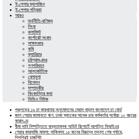
ই-পেপার ম্যাগাজিন
ই-পেপার পত্রিকা
আরও
অর্থনীতি-বাণিজ্য
লিংক
কলামিস্ট
কর্পোরেট সংবাদ
সাক্ষাৎকার
কৃষি
ক্যারিয়ার
চট্টগ্রাম-বন্দর
গণপরিবহন
আন্তর্জাতিক
খেলাধুলা
বিনোদন
সম্পাদকীয়
কিংবদন্তির কথা
ভিডিও নিউজ
পঞ্চগড়ের ১৯ চা কারখানার অনুমোদনের মেয়াদ বাড়াল বাংলাদেশ চা বোর্ড
জাল শেয়ার জামানতে ঋণ: ঢাকা ব্যাংকের সাবেক চার কর্মকর্তার সর্বোচ্চ ১০ বছরের
কারাদণ্ড
বীমা দাবি নিষ্পত্তিতে বাধ্যতামূলক অডিট রিপোর্টে আপত্তি বিআইএর
শেয়ার কারসাজি মামলা: সাকিবসহ ১৫ জনের বিরুদ্ধে তদন্ত শেষ পর্যায়ে,
শিগগিরই চার্জশিট