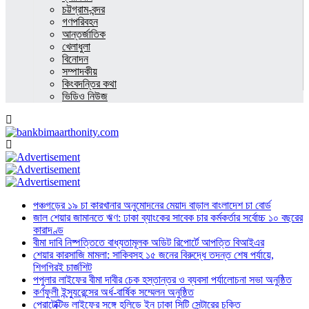
চট্টগ্রাম-বন্দর
গণপরিবহন
আন্তর্জাতিক
খেলাধুলা
বিনোদন
সম্পাদকীয়
কিংবদন্তির কথা
ভিডিও নিউজ
পঞ্চগড়ের ১৯ চা কারখানার অনুমোদনের মেয়াদ বাড়াল বাংলাদেশ চা বোর্ড
জাল শেয়ার জামানতে ঋণ: ঢাকা ব্যাংকের সাবেক চার কর্মকর্তার সর্বোচ্চ ১০ বছরের
কারাদণ্ড
বীমা দাবি নিষ্পত্তিতে বাধ্যতামূলক অডিট রিপোর্টে আপত্তি বিআইএর
শেয়ার কারসাজি মামলা: সাকিবসহ ১৫ জনের বিরুদ্ধে তদন্ত শেষ পর্যায়ে,
শিগগিরই চার্জশিট
পপুলার লাইফের বীমা দাবীর চেক হস্তান্তর ও ব্যবসা পর্যালোচনা সভা অনুষ্ঠিত
কর্ণফুলী ইন্স্যুরেন্সের অর্ধ-বার্ষিক সম্মেলন অনুষ্ঠিত
প্রোটেক্টিভ লাইফের সঙ্গে হলিডে ইন ঢাকা সিটি সেন্টারের চুক্তি