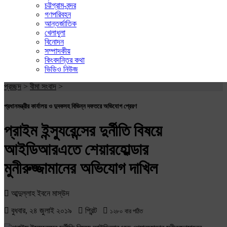
চট্টগ্রাম-বন্দর
গণপরিবহন
আন্তর্জাতিক
খেলাধুলা
বিনোদন
সম্পাদকীয়
কিংবদন্তির কথা
ভিডিও নিউজ
প্রচ্ছদ
>
বীমা সংবাদ
>
প্রধানমন্ত্রীর কার্যালয় ও দুদকসহ বিভিন্ন দফতরে অভিযোগ প্রেরণ
প্রাইম ইন্স্যুরেন্সের দুর্নীতি বিষয়ে
আইডিআরএতে শেয়ারহোল্ডার
মুনীরুজ্জামানের অভিযোগ দাখিল
আব্দুল্লাহ ইবনে মাস্উদ
বুধবার, ২৪ জুলাই ২০১৯
প্রিন্ট
১২৮০ বার পঠিত