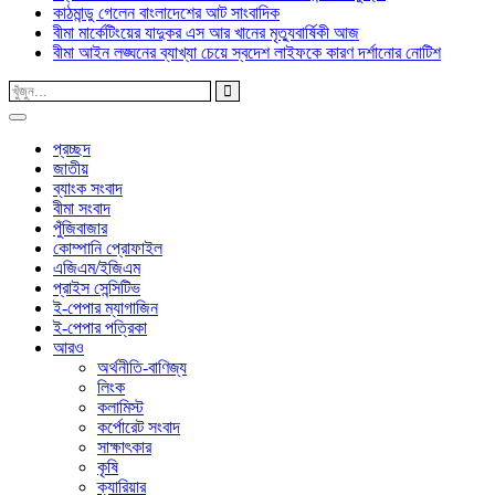
কাঠমান্ডু গেলেন বাংলাদেশের আট সাংবাদিক
বীমা মার্কেটিংয়ের যাদুকর এস আর খানের মৃত্যুবার্ষিকী আজ
বীমা আইন লঙ্ঘনের ব্যাখ্যা চেয়ে স্বদেশ লাইফকে কারণ দর্শানোর নোটিশ
প্রচ্ছদ
জাতীয়
ব্যাংক সংবাদ
বীমা সংবাদ
পুঁজিবাজার
কোম্পানি প্রোফাইল
এজিএম/ইজিএম
প্রাইস সেন্সিটিভ
ই-পেপার ম্যাগাজিন
ই-পেপার পত্রিকা
আরও
অর্থনীতি-বাণিজ্য
লিংক
কলামিস্ট
কর্পোরেট সংবাদ
সাক্ষাৎকার
কৃষি
ক্যারিয়ার