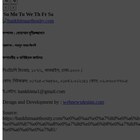
‹
›
Su
Mo
Tu
We
Th
Fr
Sa
সম্পাদক : মোহাম্মাদ মুনীরুজ্জামান
প্রকাশক : সায়মুন নাহার জিদনী
সম্পাদকীয় ও বাণিজ্যিক কার্যালয়
পিএইচপি টাওয়ার, ১০৭/২, কাকরাইল, ঢাকা-১০০০।
ফোন: নিউজরুম: ০১৭১৫-০৭৬৫৯০, ০১৮৪২-০১২১৫১ ফোন: ০২-৮৩০০৭৭৩-৫
ই-মেইল: bankbima1@gmail.com
Design and Development by :
webnewsdesign.com
Source:
https://bankbimaarthonity.com/%e0%a6%aa%e0%a7%8d%e0%a
%e0%a6%87%e0%a6%a8%e0%a7%8d%e0%a6%b8%e0%a7%8d%
%e0%a6%a6%e0%a7%81/