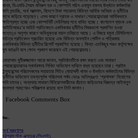
খানম, ডিএমডি-সৈয়দ মনিরুল হক ও কোম্পানি সচিব এনামুল হকসহ ঊর্ধ্বতন কর্মকর্তারা
মানি লন্ডারিং, অর্থ আত্মসাৎ, বিদেশে টাকা পাচারসহ বিভিন্ন আর্থিক অনিয়ম ও দুর্নীতির
সাথে জড়িয়ে পড়েছেন। এসব কারণে গ্রাহক ও সাধারণ শেয়ারহোল্ডাররা আর্থিকভাবে
ক্ষতিগ্রস্ত হচ্ছে এবং কোম্পানিটি দেউলিয়ার পথে ধাবিত হচ্ছে। বাংলাদেশ ব্যাংক এবং
আইডিআরএ’র অডিট প্রতিবেদনে একধিকবার দুর্নীতির বিষয়গুলো প্রমাণিত হওয়া
সত্তে¡ও অদৃশ্য কারণে অভিযুক্তরা বহাল তবিয়তে আছে। এ বিষয়ে যমুনা টেলিভিশনে
সচিত্র প্রতিবেদন প্রচারিত হয়েছে এবং বিভিন্ন অনলাইন পোর্টাল ও পত্রিকায়
একধিকবার বিভিন্ন দুর্নীতির রিপোর্ট প্রকাশিত হয়েছে। কিন্ত এতকিছুর পরও কর্তৃপক্ষের
ঘুম ভাঙেনি বলে ক্ষোভ প্রকাশ করেছেন এই শেয়ারহোল্ডার।
মোহাম্মাদ মুনীরুজ্জামান আরো জানান, প্রতিষ্ঠানটিকে রক্ষা করতে এবং সাধারণ
শেয়ারহোল্ডারদের স্বার্থরক্ষায় লিখিত অভিযোগ দাখিলে বাধ্য হয়েছেন তারা। প্রাইম
ইন্স্যুরেন্সের পরিচালকদের সহায়তায় সিইও মোহাম্মদী খানম ও ঊর্ধ্বতন কর্মকর্তাদের বিভিন্ন
দুর্নীতির অভিযোগ তদন্তপূর্বক পরিচালনা পর্ষদ ভেঙে অতিদ্রæত ‘প্রশাসক’ নিয়োগের
দাবি তাদের। অন্যথায় সাধারণ বিনিয়োগকারীদের বাঁচাতে জড়িতদের বিরুদ্ধে আইনানুগ
ব্যবস্থা গ্রহণেরও পরিকল্পনা রয়েছে বলে তিনি জানান।
Facebook Comments Box
বিষয় :
অর্থ মন্ত্রণালয়
চট্টগ্রাম স্টক এক্সচেঞ্জ (সিএসই)