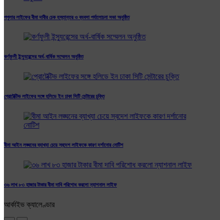
পপুলার লাইফের বীমা দাবীর চেক হস্তান্তর ও ব্যবসা পর্যালোচনা সভা অনুষ্ঠিত
কর্ণফুলী ইন্স্যুরেন্সের অর্ধ-বার্ষিক সম্মেলন অনুষ্ঠিত
প্রোটেক্টিভ লাইফের সঙ্গে হলিডে ইন ঢাকা সিটি সেন্টারের চুক্তি
বীমা আইন লঙ্ঘনের ব্যাখ্যা চেয়ে স্বদেশ লাইফকে কারণ দর্শানোর নোটিশ
৩৬ লাখ ৮৩ হাজার টাকার বীমা দাবি পরিশোধ করলো ন্যাশনাল লাইফ
আর্কাইভ ক্যালেণ্ডার