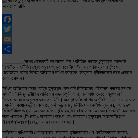
Facebook
Twitter
Email
Share
দেশের বেসরকারি নন-লাইফ বীমা প্রতিষ্ঠান প্রাইম ইন্স্যুরেন্স কোম্পানি
লিমিটেডের দুর্নীতির শ্বেতপত্র সংযুক্ত করে বীমা উন্নয়ন ও নিয়ন্ত্রণ কর্তৃপক্ষের
চেয়ারম্যান বরাবর লিখিত অভিযোগ দাখিল করেছেন মোহাম্মাদ মুনীরুজ্জামান নামে একজন
শেয়ারহোল্ডার।
লিখিত অভিযোগপত্রে প্রাইম ইন্স্যুরেন্স কোম্পানি লিমিটেডের পরিচালনা পর্ষদের ইন্ধনে
সংঘটিত বিভিন্ন দুর্নীতির অভিযোগ তদন্তপূর্বক পরিচালনা পর্ষদ ভেঙে ‘প্রশাসক’
নিয়োগের জোর অনুরোধ করেছেন তিনি। এছাড়া অভিযোগের অনুলিপি প্রেরণ করা হয়েছে
: মাননীয় প্রধানমন্ত্রীর কার্যালয়, অর্থ মন্ত্রণালয়, দুর্নীতি দমন কমিশন (দুদক), বাংলাদেশ
সিকিউরিটিজ অ্যান্ড এক্সচেঞ্জ কমিশন (বিএসইসি), ঢাকা স্টক এক্সচেঞ্জ (ডিএসই), চট্টগ্রাম
স্টক এক্সচেঞ্জ (সিএসই), বাংলাদেশ ব্যাংক এবং বাংলাদেশ ইন্স্যুরেন্স অ্যাসোসিয়েশন
(বিআইএ)-এর প্রেসিডেন্ট ও সব সদস্য বরাবরে।
অভিযোগ দাখিলকারী শেয়ারহোল্ডার মোহাম্মাদ মুনীরুজ্জামান এই প্রতিবেদককে জানান,
দীর্ঘদিন যাবৎ প্রাইম ইন্স্যুরেন্সের কিছু অসাধু পরিচালকদের সহযোগিতায় সিইও মোহাম্মদী