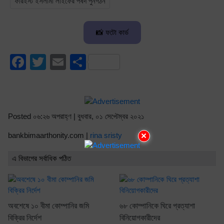
ফারইস্ট ইসলামী লাইফের পর্ষদ পুনর্গঠন
📸 ফটো কার্ড
Facebook
Twitter
Email
Share
Posted ০৬:২৬ অপরাহ্ণ | বুধবার, ০১ সেপ্টেম্বর ২০২১
×
bankbimaarthonity.com |
rina sristy
এ বিভাগের সর্বাধিক পঠিত
অবশেষে ১০ বীমা কোম্পানির জমি
৬৮ কোম্পানিকে ঘিরে প্রত্যাশা
বিক্রির নির্দেশ
বিনিয়োগকারীদের