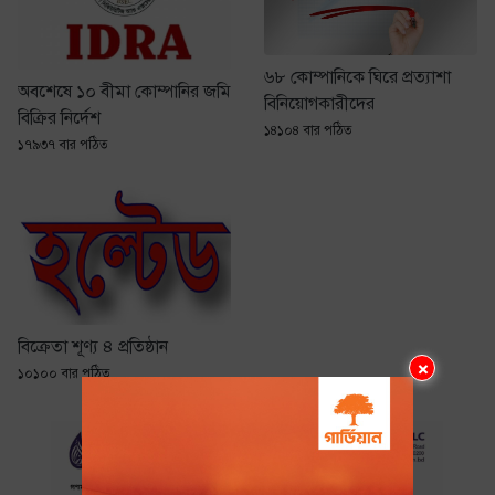
৬৮ কোম্পানিকে ঘিরে প্রত্যাশা
অবশেষে ১০ বীমা কোম্পানির জমি
বিনিয়োগকারীদের
বিক্রির নির্দেশ
১৪১০৪ বার পঠিত
১৭৯৩৭ বার পঠিত
বিক্রেতা শূণ্য ৪ প্রতিষ্ঠান
×
১০১০০ বার পঠিত