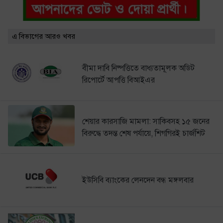
এ বিভাগের আরও খবর
বীমা দাবি নিষ্পত্তিতে বাধ্যতামূলক অডিট
রিপোর্টে আপত্তি বিআইএর
শেয়ার কারসাজি মামলা: সাকিবসহ ১৫ জনের
বিরুদ্ধে তদন্ত শেষ পর্যায়ে, শিগগিরই চার্জশিট
ইউসিবি ব্যাংকের লেনদেন বন্ধ মঙ্গলবার