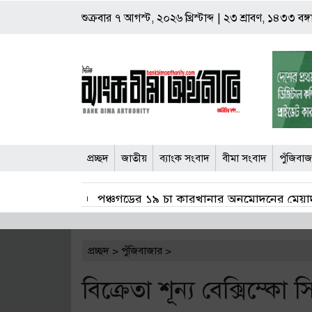
শুক্রবার
৭ আগস্ট, ২০২৬ খ্রিস্টাব্দ
|
২৩ শ্রাবণ, ১৪৩৩ বঙ্গা
প্রচ্ছদ
জাতীয়
ব্যাংক সংবাদ
বীমা সংবাদ
পুঁজিবা
পঞ্চগড়ের ১৯ চা কারখানার অনুমোদনের মেয়াদ
জাল শেয়ার জামানতে ঋণ: ঢাকা ব্যাংকের সাবেক 
প্রচ্ছদ
>
পুঁজিবাজার
>
বীমা দাবি নিষ্পত্তিতে বাধ্যতামূলক অডিট রিপ
বিক্রেতা শূন্য বেক্সিম্কো স
শেয়ার কারসাজি মামলা: সাকিবসহ ১৫ জনের বিরু