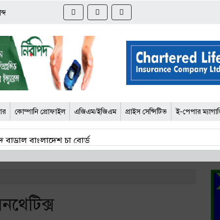
ব্দ
জার
কোম্পানি প্রোফাইল
এজিএম/ইজিএম
প্রাইস সেন্সিটিভ
ই-পেপার ম্যাগা
 বাড়াল বাংলাদেশ চা বোর্ড
চার কর্মকর্তার সর্বোচ্চ ১০ বছরের কারাদণ্ড
োর্টে আপত্তি বিআইএর
িনথেটিক্স
দ্ধে তদন্ত শেষ পর্যায়ে, শিগগিরই চার্জশিট