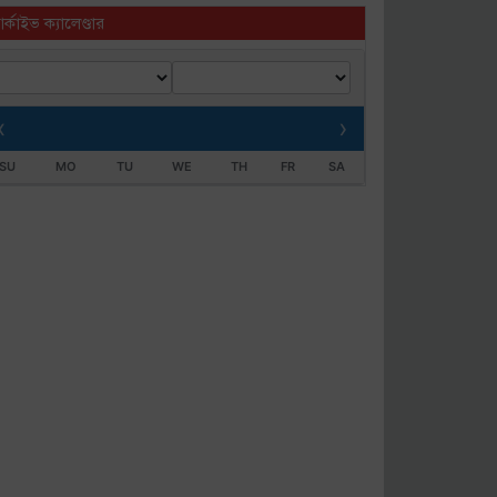
র্কাইভ ক্যালেণ্ডার
‹
›
SU
MO
TU
WE
TH
FR
SA