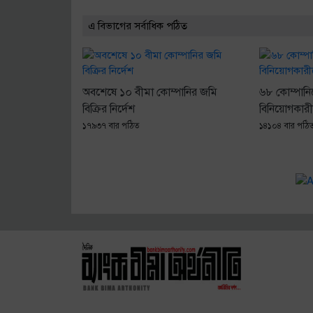
এ বিভাগের সর্বাধিক পঠিত
অবশেষে ১০ বীমা কোম্পানির জমি
৬৮ কোম্পানিক
বিক্রির নির্দেশ
বিনিয়োগকার
১৭৯৩৭ বার পঠিত
১৪১০৪ বার পঠি