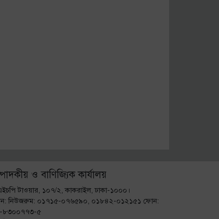
্পাদকীয় ও বাণিজ্যিক কার্যালয়
এইচপি টাওয়ার, ১০৭/২, কাকরাইল, ঢাকা-১০০০।
ন: নিউজরুম: ০১৭১৫-০৭৬৫৯০, ০১৮৪২-০১২১৫১ ফোন:
-৮৩০০৭৭৩-৫