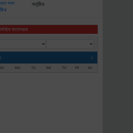
অনুষ্ঠিত
র্কাইভ ক্যালেণ্ডার
‹
›
SU
MO
TU
WE
TH
FR
SA