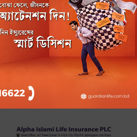
নির এজিএম আগামী
সোনালী লাইফ ইন্স্যুরেন্সের এজিএমে
১০ শতাংশ নগদ লভ্যাংশ অনুমোদন
৩৩৭৯ বার পঠিত