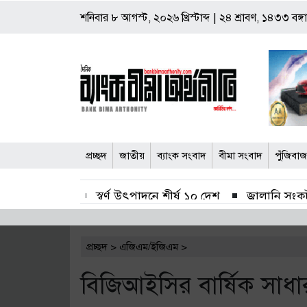
শনিবার
৮ আগস্ট, ২০২৬ খ্রিস্টাব্দ
|
২৪ শ্রাবণ, ১৪৩৩ বঙ্গাব
প্রচ্ছদ
জাতীয়
ব্যাংক সংবাদ
বীমা সংবাদ
পুঁজিবা
স্বর্ণ উৎপাদনে শীর্ষ ১০ দেশ
জ্বালানি সংকট
সাপ্তাহিক লেনদেনের শীর্ষে সুহৃদ ইন্ডাষ্ট্রিজ
প্রচ্ছদ
>
এজিএম/ইজিএম
>
২ হাজার কোটি টাকার বেড়েছে বাজার মূলধন
বিজিআইসির বার্ষিক সাধ
পঞ্চগড়ের ১৯ চা কারখানার অনুমোদনের মেয়াদ