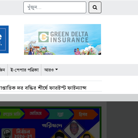
জিন
ই-পেপার পত্রিকা
আরও
াপ্তাহিক দর বৃদ্ধির শীর্ষে ফারইস্ট ফাইন্যান্স
 কমেছে ১৩ খাতে
ে ৭ কোম্পানির এজিএম