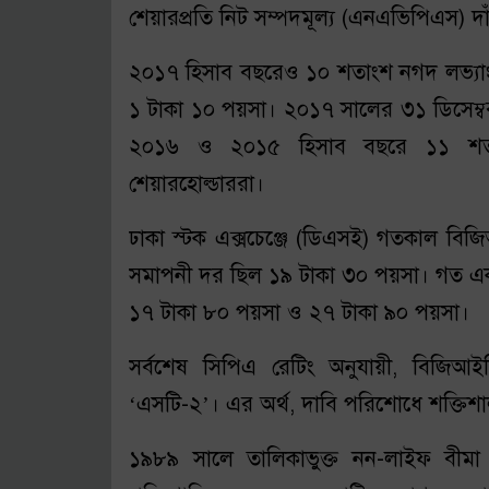
শেয়ারপ্রতি নিট সম্পদমূল্য (এনএভিপিএস) দ
২০১৭ হিসাব বছরেও ১০ শতাংশ নগদ লভ্যা
১ টাকা ১০ পয়সা। ২০১৭ সালের ৩১ ডিসেম
২০১৬ ও ২০১৫ হিসাব বছরে ১১ শতাং
শেয়ারহোল্ডাররা।
ঢাকা স্টক এক্সচেঞ্জে (ডিএসই) গতকাল বি
সমাপনী দর ছিল ১৯ টাকা ৩০ পয়সা। গত এক বছ
১৭ টাকা ৮০ পয়সা ও ২৭ টাকা ৯০ পয়সা।
সর্বশেষ সিপিএ রেটিং অনুযায়ী, বিজিআইস
‘এসটি-২’। এর অর্থ, দাবি পরিশোধে শক্তিশাল
১৯৮৯ সালে তালিকাভুক্ত নন-লাইফ বীমা