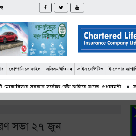
্দ
জার
কোম্পানি প্রোফাইল
এজিএম/ইজিএম
প্রাইস সেন্সিটিভ
ই-পেপার ম্যাগা
 মোকাবিলায় সরকার সর্বোচ্চ চেষ্টা চালিয়ে যাচ্ছে: প্রধানমন্ত্রী
স
সাপ্তাহিক রিটার্নে দর বেড়েছে ৮ খাতে
সাপ্তাহিক রিটার্নে দর
ন্যাশনাল ফিড মিলের দ্বিতীয় প্রান্তিক প্রকাশ
চলতি সপ্তাহ
ারণ সভা ২৭ জুন
 বাড়াল বাংলাদেশ চা বোর্ড