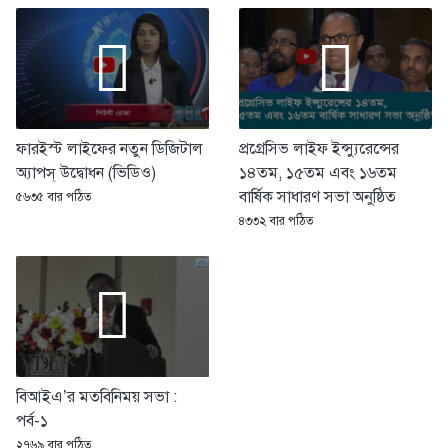
ফারইস্ট লাইফের নতুন ডিজিটাল
প্রগ্রেসিভ লাইফ ইন্স্যুরেন্সের
অ্যাপস্ উদ্বোধন (ভিডিও)
১৪তম, ১৫তম এবং ১৬তম
বার্ষিক সাধারণ সভা অনুষ্ঠিত
৫৬৩৫ বার পঠিত
৪৩৩২ বার পঠিত
বিআইএ’র মতবিনিময় সভা :
পর্ব-১
২৭৬৯ বার পঠিত