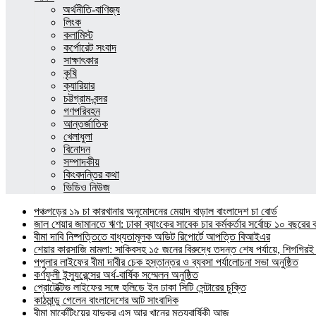
অর্থনীতি-বাণিজ্য
লিংক
কলামিস্ট
কর্পোরেট সংবাদ
সাক্ষাৎকার
কৃষি
ক্যারিয়ার
চট্টগ্রাম-বন্দর
গণপরিবহন
আন্তর্জাতিক
খেলাধুলা
বিনোদন
সম্পাদকীয়
কিংবদন্তির কথা
ভিডিও নিউজ
পঞ্চগড়ের ১৯ চা কারখানার অনুমোদনের মেয়াদ বাড়াল বাংলাদেশ চা বোর্ড
জাল শেয়ার জামানতে ঋণ: ঢাকা ব্যাংকের সাবেক চার কর্মকর্তার সর্বোচ্চ ১০ বছরের 
বীমা দাবি নিষ্পত্তিতে বাধ্যতামূলক অডিট রিপোর্টে আপত্তি বিআইএর
শেয়ার কারসাজি মামলা: সাকিবসহ ১৫ জনের বিরুদ্ধে তদন্ত শেষ পর্যায়ে, শিগগিরই 
পপুলার লাইফের বীমা দাবীর চেক হস্তান্তর ও ব্যবসা পর্যালোচনা সভা অনুষ্ঠিত
কর্ণফুলী ইন্স্যুরেন্সের অর্ধ-বার্ষিক সম্মেলন অনুষ্ঠিত
প্রোটেক্টিভ লাইফের সঙ্গে হলিডে ইন ঢাকা সিটি সেন্টারের চুক্তি
কাঠমান্ডু গেলেন বাংলাদেশের আট সাংবাদিক
বীমা মার্কেটিংয়ের যাদুকর এস আর খানের মৃত্যুবার্ষিকী আজ