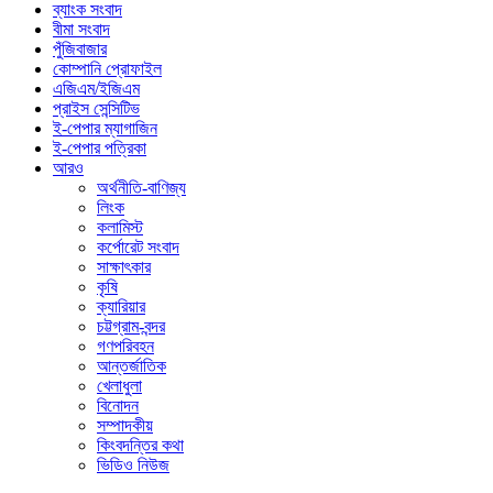
ব্যাংক সংবাদ
বীমা সংবাদ
পুঁজিবাজার
কোম্পানি প্রোফাইল
এজিএম/ইজিএম
প্রাইস সেন্সিটিভ
ই-পেপার ম্যাগাজিন
ই-পেপার পত্রিকা
আরও
অর্থনীতি-বাণিজ্য
লিংক
কলামিস্ট
কর্পোরেট সংবাদ
সাক্ষাৎকার
কৃষি
ক্যারিয়ার
চট্টগ্রাম-বন্দর
গণপরিবহন
আন্তর্জাতিক
খেলাধুলা
বিনোদন
সম্পাদকীয়
কিংবদন্তির কথা
ভিডিও নিউজ