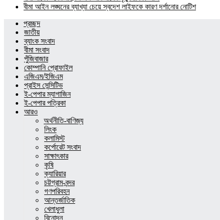
বীমা আইন লঙ্ঘনের ব্যাখ্যা চেয়ে স্বদেশ লাইফকে কারণ দর্শানোর নোটিশ
প্রচ্ছদ
জাতীয়
ব্যাংক সংবাদ
বীমা সংবাদ
পুঁজিবাজার
কোম্পানি প্রোফাইল
এজিএম/ইজিএম
প্রাইস সেন্সিটিভ
ই-পেপার ম্যাগাজিন
ই-পেপার পত্রিকা
আরও
অর্থনীতি-বাণিজ্য
লিংক
কলামিস্ট
কর্পোরেট সংবাদ
সাক্ষাৎকার
কৃষি
ক্যারিয়ার
চট্টগ্রাম-বন্দর
গণপরিবহন
আন্তর্জাতিক
খেলাধুলা
বিনোদন