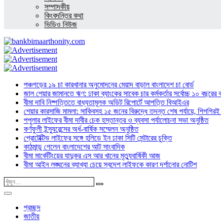
সম্পাদকীয়
কিংবদন্তির কথা
ভিডিও নিউজ
পঞ্চগড়ের ১৯ চা কারখানার অনুমোদনের মেয়াদ বাড়াল বাংলাদেশ চা বোর্ড
জাল শেয়ার জামানতে ঋণ: ঢাকা ব্যাংকের সাবেক চার কর্মকর্তার সর্বোচ্চ ১০ বছরের 
বীমা দাবি নিষ্পত্তিতে বাধ্যতামূলক অডিট রিপোর্টে আপত্তি বিআইএর
শেয়ার কারসাজি মামলা: সাকিবসহ ১৫ জনের বিরুদ্ধে তদন্ত শেষ পর্যায়ে, শিগগিরই 
পপুলার লাইফের বীমা দাবীর চেক হস্তান্তর ও ব্যবসা পর্যালোচনা সভা অনুষ্ঠিত
কর্ণফুলী ইন্স্যুরেন্সের অর্ধ-বার্ষিক সম্মেলন অনুষ্ঠিত
প্রোটেক্টিভ লাইফের সঙ্গে হলিডে ইন ঢাকা সিটি সেন্টারের চুক্তি
কাঠমান্ডু গেলেন বাংলাদেশের আট সাংবাদিক
বীমা মার্কেটিংয়ের যাদুকর এস আর খানের মৃত্যুবার্ষিকী আজ
বীমা আইন লঙ্ঘনের ব্যাখ্যা চেয়ে স্বদেশ লাইফকে কারণ দর্শানোর নোটিশ
প্রচ্ছদ
জাতীয়