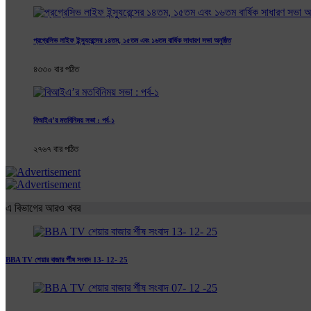
প্রগ্রেসিভ লাইফ ইন্স্যুরেন্সের ১৪তম, ১৫তম এবং ১৬তম বার্ষিক সাধারণ সভা অনুষ্ঠিত
৪৩৩০ বার পঠিত
বিআইএ’র মতবিনিময় সভা : পর্ব-১
২৭৬৭ বার পঠিত
এ বিভাগের আরও খবর
BBA TV শেয়ার বাজার র্শীষ সংবাদ 13- 12- 25