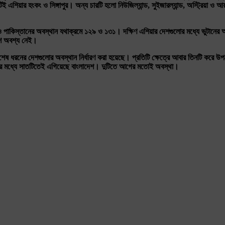
টিই
এশিয়ার
হংকং
ও
সিঙ্গাপুর।
অন্য
চারটি
হলো
নিউজিল্যান্ড
,
সুইজারল্যান্ড
,
অস্ট্রিয়া
ও
আয়া
ও
পাকিস্তানের
অবস্থান
যথাক্রমে
১২৯
ও
১৩১।
দক্ষিণ
এশিয়ার
দেশগুলোর
মধ্যে
ভুটানের
অ
শ
অবশ্য
নেই।
শেষ
ধরনের
দেশগুলোর
অবস্থান
নির্ধারণ
করা
হয়েছে।
প্রতিটি
ক্ষেত্রে
আবার
তিনটি
করে
উপ
র
মধ্যে
সাতটিতেই
এগিয়েছে
বাংলাদেশ।
দুটিতে
আগের
মতোই
অবস্থা।