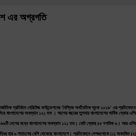
দেশ এর অগ্রগতি
র্জাতিক
প্রতিষ্ঠান
হেরিটেজ
ফাউন্ডেশনের
‘
বৈশ্বিক
অর্থনৈতিক
সূচক
২০১৯
’
এর
প্রতিবেদনে
িয়ে
বাংলাদেশের
অবস্থান
১২১
তম
।
আগের
বছরের
তুলনায়
বাংলাদেশের
সার্বিক
স্কোর
এগি
১৬৯টি
দেশের
মধ্যে
বাংলাদেশের
অবস্থান
১২১
তম।
মোট
স্কোর
৫৫
দশমিক
৬।
আর
এশিয়
ৃদ্ধির
হার
৬
শতাংশের
বেশি
থেকেছে
বাংলাদেশে।
প্রতিবেদনে
দেশগুলোকে
(
১
)
অবদমিত
(
২