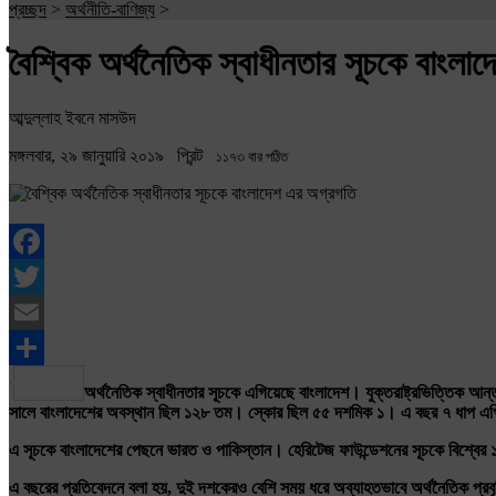
প্রচ্ছদ
>
অর্থনীতি-বাণিজ্য
>
বৈশ্বিক অর্থনৈতিক স্বাধীনতার সূচকে বাংলা
আব্দুল্লাহ ইবনে মাসউদ
মঙ্গলবার, ২৯ জানুয়ারি ২০১৯
প্রিন্ট
১১৭৩ বার পঠিত
Facebook
Twitter
Email
Share
অর্থনৈতিক
স্বাধীনতার
সূচকে
এগিয়েছে
বাংলাদেশ।
যুক্তরাষ্ট্রভিত্তিক
আন্ত
সালে
বাংলাদেশের
অবস্থান
ছিল
১২৮
তম।
স্কোর
ছিল
৫৫
দশমিক
১।
এ
বছর
৭
ধাপ
এগ
এ
সূচকে
বাংলাদেশের
পেছনে
ভারত
ও
পাকিস্তান।
হেরিটেজ
ফাউন্ডেশনের
সূচকে
বিশ্বের
এ
বছরের
প্রতিবেদনে
বলা
হয়
,
দুই
দশকেরও
বেশি
সময়
ধরে
অব্যাহতভাবে
অর্থনৈতিক
প্রব