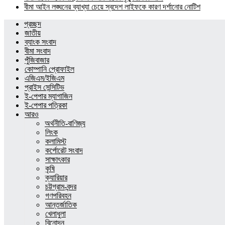
বীমা আইন লঙ্ঘনের ব্যাখ্যা চেয়ে স্বদেশ লাইফকে কারণ দর্শানোর নোটিশ
প্রচ্ছদ
জাতীয়
ব্যাংক সংবাদ
বীমা সংবাদ
পুঁজিবাজার
কোম্পানি প্রোফাইল
এজিএম/ইজিএম
প্রাইস সেন্সিটিভ
ই-পেপার ম্যাগাজিন
ই-পেপার পত্রিকা
আরও
অর্থনীতি-বাণিজ্য
লিংক
কলামিস্ট
কর্পোরেট সংবাদ
সাক্ষাৎকার
কৃষি
ক্যারিয়ার
চট্টগ্রাম-বন্দর
গণপরিবহন
আন্তর্জাতিক
খেলাধুলা
বিনোদন