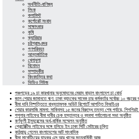
অর্থনীতি-বাণিজ্য
লিংক
কলামিস্ট
কর্পোরেট সংবাদ
সাক্ষাৎকার
কৃষি
ক্যারিয়ার
চট্টগ্রাম-বন্দর
গণপরিবহন
আন্তর্জাতিক
খেলাধুলা
বিনোদন
সম্পাদকীয়
কিংবদন্তির কথা
ভিডিও নিউজ
পঞ্চগড়ের ১৯ চা কারখানার অনুমোদনের মেয়াদ বাড়াল বাংলাদেশ চা বোর্ড
জাল শেয়ার জামানতে ঋণ: ঢাকা ব্যাংকের সাবেক চার কর্মকর্তার সর্বোচ্চ ১০ বছরের 
বীমা দাবি নিষ্পত্তিতে বাধ্যতামূলক অডিট রিপোর্টে আপত্তি বিআইএর
শেয়ার কারসাজি মামলা: সাকিবসহ ১৫ জনের বিরুদ্ধে তদন্ত শেষ পর্যায়ে, শিগগিরই 
পপুলার লাইফের বীমা দাবীর চেক হস্তান্তর ও ব্যবসা পর্যালোচনা সভা অনুষ্ঠিত
কর্ণফুলী ইন্স্যুরেন্সের অর্ধ-বার্ষিক সম্মেলন অনুষ্ঠিত
প্রোটেক্টিভ লাইফের সঙ্গে হলিডে ইন ঢাকা সিটি সেন্টারের চুক্তি
কাঠমান্ডু গেলেন বাংলাদেশের আট সাংবাদিক
বীমা মার্কেটিংয়ের যাদুকর এস আর খানের মৃত্যুবার্ষিকী আজ