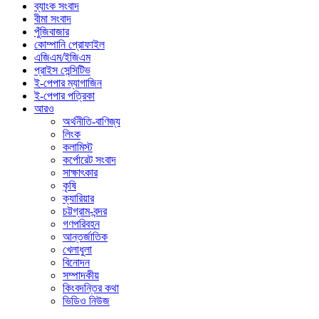
ব্যাংক সংবাদ
বীমা সংবাদ
পুঁজিবাজার
কোম্পানি প্রোফাইল
এজিএম/ইজিএম
প্রাইস সেন্সিটিভ
ই-পেপার ম্যাগাজিন
ই-পেপার পত্রিকা
আরও
অর্থনীতি-বাণিজ্য
লিংক
কলামিস্ট
কর্পোরেট সংবাদ
সাক্ষাৎকার
কৃষি
ক্যারিয়ার
চট্টগ্রাম-বন্দর
গণপরিবহন
আন্তর্জাতিক
খেলাধুলা
বিনোদন
সম্পাদকীয়
কিংবদন্তির কথা
ভিডিও নিউজ