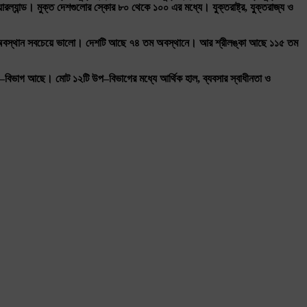
রল্যান্ড।
মুক্ত
দেশগুলোর
স্কোর
৮০
থেকে
১০০
এর
মধ্যে।
যুক্তরাষ্ট্র
,
যুক্তরাজ্য
ও
বস্থান
সবচেয়ে
ভালো।
দেশটি
আছে
৭৪
তম
অবস্থানে।
আর
শ্রীলঙ্কা
আছে
১১৫
তম
–
বিভাগ
আছে।
মোট
১২টি
উপ
–
বিভাগের
মধ্যে
আর্থিক
হাল
,
ব্যবসার
স্বাধীনতা
ও