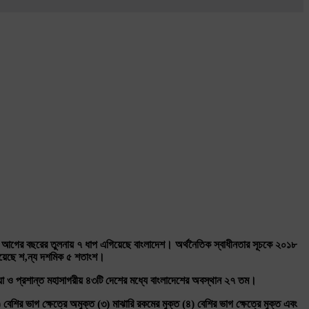
আগের
বছরের
তুলনায়
৭
ধাপ
এগিয়েছে
বাংলাদেশ।
অর্থনৈতিক
স্বাধীনতার
সূচকে
২০১৮
য়েছে
শ
‚
ন্য
দশমিক
৫
শতাংশ।
া
ও
প্রশান্ত
মহাসাগরীয়
৪৩টি
দেশের
মধ্যে
বাংলাদেশের
অবস্থান
২৭
তম।
)
বেশির
ভাগ
ক্ষেত্রে
অমুক্ত
(
৩
)
মাঝারি
রকমের
মুক্ত
(
৪
)
বেশির
ভাগ
ক্ষেত্রে
মুক্ত
এবং