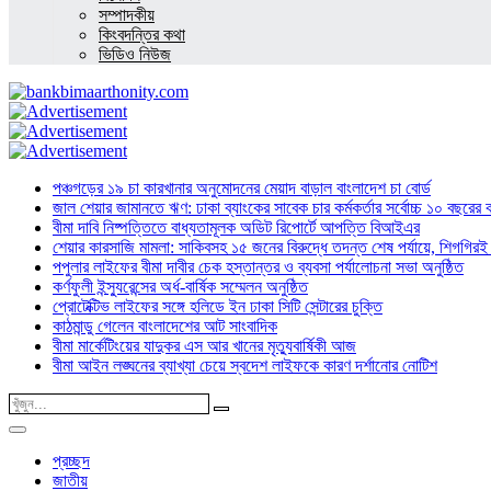
সম্পাদকীয়
কিংবদন্তির কথা
ভিডিও নিউজ
পঞ্চগড়ের ১৯ চা কারখানার অনুমোদনের মেয়াদ বাড়াল বাংলাদেশ চা বোর্ড
জাল শেয়ার জামানতে ঋণ: ঢাকা ব্যাংকের সাবেক চার কর্মকর্তার সর্বোচ্চ ১০ বছরের 
বীমা দাবি নিষ্পত্তিতে বাধ্যতামূলক অডিট রিপোর্টে আপত্তি বিআইএর
শেয়ার কারসাজি মামলা: সাকিবসহ ১৫ জনের বিরুদ্ধে তদন্ত শেষ পর্যায়ে, শিগগিরই 
পপুলার লাইফের বীমা দাবীর চেক হস্তান্তর ও ব্যবসা পর্যালোচনা সভা অনুষ্ঠিত
কর্ণফুলী ইন্স্যুরেন্সের অর্ধ-বার্ষিক সম্মেলন অনুষ্ঠিত
প্রোটেক্টিভ লাইফের সঙ্গে হলিডে ইন ঢাকা সিটি সেন্টারের চুক্তি
কাঠমান্ডু গেলেন বাংলাদেশের আট সাংবাদিক
বীমা মার্কেটিংয়ের যাদুকর এস আর খানের মৃত্যুবার্ষিকী আজ
বীমা আইন লঙ্ঘনের ব্যাখ্যা চেয়ে স্বদেশ লাইফকে কারণ দর্শানোর নোটিশ
প্রচ্ছদ
জাতীয়