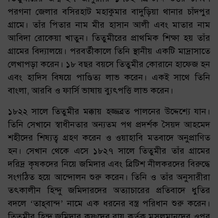
পরগনা জেলার বসিরহাট মহাকুমার বাদুড়িয়া থানার চাঁদপুর
গ্রামে। তাঁর পিতার নাম মীর হাসান আলী এবং মাতার নাম
আবিদা রোকেয়া খাতুন। তিতুমীরের প্রাথমিক শিক্ষা হয় তাঁর
গ্রামের বিদ্যালয়ে। পরবর্তীকালে তিনি স্থানীয় একটি মাদ্রাসাতে
লেখাপড়া করেন। ১৮ বছর বয়সে তিতুমীর কোরানে হাফেজ হন
এবং হাদিস বিষয়ে পাণ্ডিত্য লাভ করেন। একই সাথে তিনি
বাংলা, আরবি ও ফার্সি ভাষায় ব্যুৎপত্তি লাভ করেন।
১৮২২ সালে তিতুমীর মক্কায় হজ্জব্রত পালনের উদ্দেশ্যে যান।
তিনি সেখানে স্বাধীনতার অন্যতম পথ প্রদর্শক সৈয়দ আহমেদ
শহীদের শিষ্যত্ব গ্রহণ করেন ও ওয়াহাবি মতবাদে অনুপ্রাণিত
হন। সেখান থেকে এসে ১৮২৭ সালে তিতুমীর তাঁর গ্রামের
দরিদ্র কৃষকদের নিয়ে জমিদার এবং ব্রিটিশ নীলকরদের বিরুদ্ধে
সংগঠিত হয়ে আন্দোলন শুরু করেন। তিনি ও তাঁর অনুসারীরা
তৎকালীন হিন্দু জমিদারদের অত্যাচারের প্রতিবাদে ধুতির
বদলে ‘তাহ্‌বান্দ’ নামে এক ধরনের বস্ত্র পরিধান শুরু করেন।
তিতুমীর হিন্দু জমিদার কৃষ্ণদেব রায় কর্তৃক মুসলমানদের ওপর