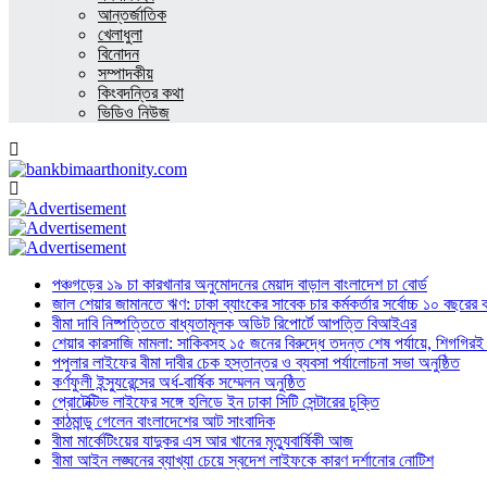
আন্তর্জাতিক
খেলাধুলা
বিনোদন
সম্পাদকীয়
কিংবদন্তির কথা
ভিডিও নিউজ
পঞ্চগড়ের ১৯ চা কারখানার অনুমোদনের মেয়াদ বাড়াল বাংলাদেশ চা বোর্ড
জাল শেয়ার জামানতে ঋণ: ঢাকা ব্যাংকের সাবেক চার কর্মকর্তার সর্বোচ্চ ১০ বছরের 
বীমা দাবি নিষ্পত্তিতে বাধ্যতামূলক অডিট রিপোর্টে আপত্তি বিআইএর
শেয়ার কারসাজি মামলা: সাকিবসহ ১৫ জনের বিরুদ্ধে তদন্ত শেষ পর্যায়ে, শিগগিরই 
পপুলার লাইফের বীমা দাবীর চেক হস্তান্তর ও ব্যবসা পর্যালোচনা সভা অনুষ্ঠিত
কর্ণফুলী ইন্স্যুরেন্সের অর্ধ-বার্ষিক সম্মেলন অনুষ্ঠিত
প্রোটেক্টিভ লাইফের সঙ্গে হলিডে ইন ঢাকা সিটি সেন্টারের চুক্তি
কাঠমান্ডু গেলেন বাংলাদেশের আট সাংবাদিক
বীমা মার্কেটিংয়ের যাদুকর এস আর খানের মৃত্যুবার্ষিকী আজ
বীমা আইন লঙ্ঘনের ব্যাখ্যা চেয়ে স্বদেশ লাইফকে কারণ দর্শানোর নোটিশ