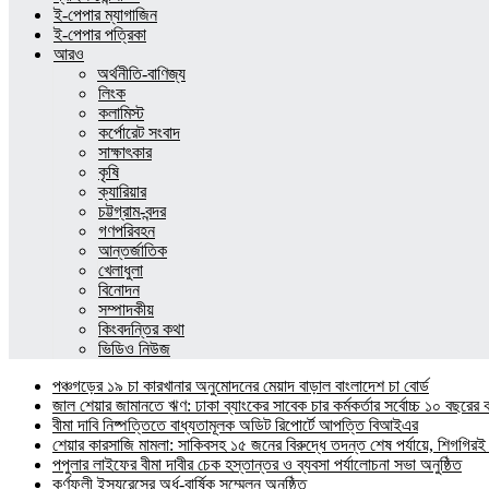
ই-পেপার ম্যাগাজিন
ই-পেপার পত্রিকা
আরও
অর্থনীতি-বাণিজ্য
লিংক
কলামিস্ট
কর্পোরেট সংবাদ
সাক্ষাৎকার
কৃষি
ক্যারিয়ার
চট্টগ্রাম-বন্দর
গণপরিবহন
আন্তর্জাতিক
খেলাধুলা
বিনোদন
সম্পাদকীয়
কিংবদন্তির কথা
ভিডিও নিউজ
পঞ্চগড়ের ১৯ চা কারখানার অনুমোদনের মেয়াদ বাড়াল বাংলাদেশ চা বোর্ড
জাল শেয়ার জামানতে ঋণ: ঢাকা ব্যাংকের সাবেক চার কর্মকর্তার সর্বোচ্চ ১০ বছরের 
বীমা দাবি নিষ্পত্তিতে বাধ্যতামূলক অডিট রিপোর্টে আপত্তি বিআইএর
শেয়ার কারসাজি মামলা: সাকিবসহ ১৫ জনের বিরুদ্ধে তদন্ত শেষ পর্যায়ে, শিগগিরই 
পপুলার লাইফের বীমা দাবীর চেক হস্তান্তর ও ব্যবসা পর্যালোচনা সভা অনুষ্ঠিত
কর্ণফুলী ইন্স্যুরেন্সের অর্ধ-বার্ষিক সম্মেলন অনুষ্ঠিত