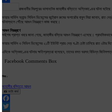
Share
রাজধানীর মিরপুরের ভাসানটেক জাহাঙ্গীর বস্তিতে অগ্নিকাণ্ডের ঘটনা ঘটেছ
ফায়ার সার্ভিস অ্যান্ড সিভিল ডিফেন্সের কন্ট্রোল রুমের অপারেটর বাবুল মিয়া জানান, র
ঘটনাস্থলে পৌঁছে আগুন নিয়ন্ত্রণে কাজ করছে।
আগুন নিয়ন্ত্রণে
সর্বশেষ প্রাপ্ত খবরে জানা গেছে, জাহাঙ্গীর বস্তির আগুন নিয়ন্ত্রণে এসেছে। প্রাথমিক
ফায়ার সার্ভিস ও সিভিল ডিফেন্সের ২১টি ইউনিট প্রায় দেড় ঘণ্টা চেষ্টা চালিয়ে রাত ৩টার দ
এদিকে অগ্নিকাণ্ডের ঘটনায় ক্ষতিগ্রস্তরা বলেছেন, তাদের বসত ঘরসহ বিভিন্ন জিনিসপত
Facebook Comments Box
বিষয় :
জাহাঙ্গীর বস্তিতে আগুন
📸 ফটো কার্ড
Facebook