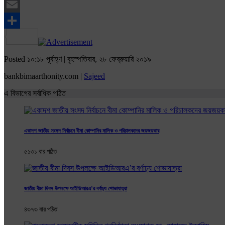
Twitter
Email
Share
Posted ১০:১৮ পূর্বাহ্ণ | বৃহস্পতিবার, ২৮ ফেব্রুয়ারি ২০১৯
bankbimaarthonity.com |
Sajeed
এ বিভাগের সর্বাধিক পঠিত
একাদশ জাতীয় সংসদ নির্বাচনে বীমা কোম্পানির মালিক ও পরিচালকদের জয়জয়কার
৫১৩১ বার পঠিত
জাতীয় বীমা দিবস উপলক্ষে আইডিআরএ’র বর্ণাঢ্য শোভাযাত্রা
৪৩৭৩ বার পঠিত