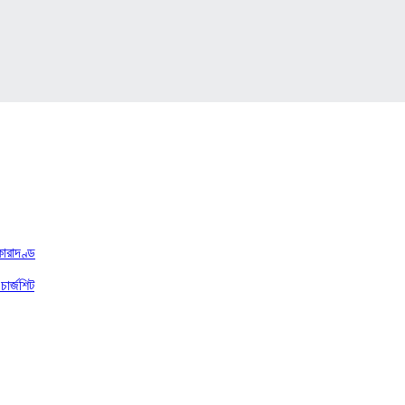
কারাদণ্ড
চার্জশিট