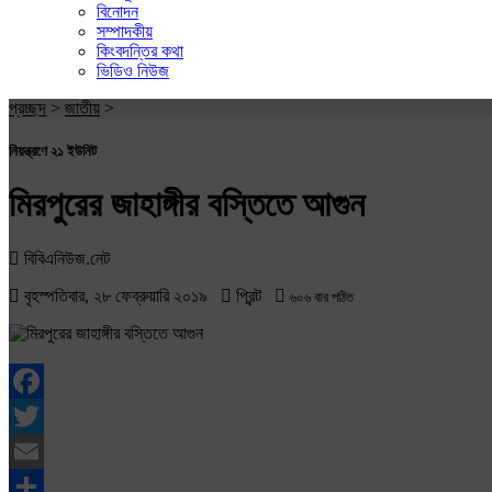
বিনোদন
সম্পাদকীয়
কিংবদন্তির কথা
ভিডিও নিউজ
প্রচ্ছদ
>
জাতীয়
>
নিয়ন্ত্রণে ২১ ইউনিট
মিরপুরের জাহাঙ্গীর বস্তিতে আগুন
বিবিএনিউজ.নেট
বৃহস্পতিবার, ২৮ ফেব্রুয়ারি ২০১৯
প্রিন্ট
৬০৬ বার পঠিত
Facebook
Twitter
Email