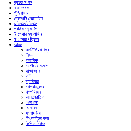
ব্যাংক সংবাদ
বীমা সংবাদ
পুঁজিবাজার
কোম্পানি প্রোফাইল
এজিএম/ইজিএম
প্রাইস সেন্সিটিভ
ই-পেপার ম্যাগাজিন
ই-পেপার পত্রিকা
আরও
অর্থনীতি-বাণিজ্য
লিংক
কলামিস্ট
কর্পোরেট সংবাদ
সাক্ষাৎকার
কৃষি
ক্যারিয়ার
চট্টগ্রাম-বন্দর
গণপরিবহন
আন্তর্জাতিক
খেলাধুলা
বিনোদন
সম্পাদকীয়
কিংবদন্তির কথা
ভিডিও নিউজ