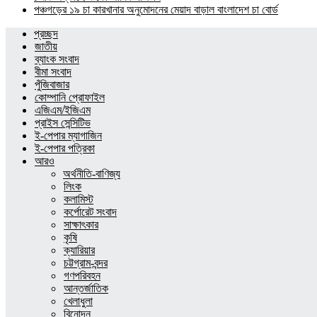
পঞ্চগড়ের ১৯ চা কারখানার অনুমোদনের মেয়াদ বাড়াল বাংলাদেশ চা বোর্ড
প্রচ্ছদ
জাতীয়
ব্যাংক সংবাদ
বীমা সংবাদ
পুঁজিবাজার
কোম্পানি প্রোফাইল
এজিএম/ইজিএম
প্রাইস সেন্সিটিভ
ই-পেপার ম্যাগাজিন
ই-পেপার পত্রিকা
আরও
অর্থনীতি-বাণিজ্য
লিংক
কলামিস্ট
কর্পোরেট সংবাদ
সাক্ষাৎকার
কৃষি
ক্যারিয়ার
চট্টগ্রাম-বন্দর
গণপরিবহন
আন্তর্জাতিক
খেলাধুলা
বিনোদন