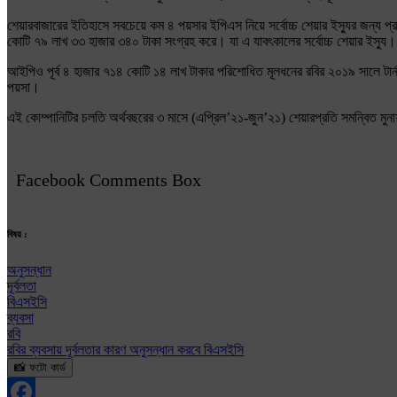
শেয়ারবাজারের ইতিহাসে সবচেয়ে কম ৪ পয়সার ইপিএস নিয়ে সর্বোচ্চ শেয়ার ইস্যুর জন্য 
কোটি ৭৯ লাখ ৩৩ হাজার ৩৪০ টাকা সংগ্রহ করে। যা এ যাবৎকালের সর্বোচ্চ শেয়ার ইস্যু।
আইপিও পূর্ব ৪ হাজার ৭১৪ কোটি ১৪ লাখ টাকার পরিশোধিত মূলধনের রবির ২০১৯ সালে টার
পয়সা।
এই কোম্পানিটির চলতি অর্থবছরের ৩ মাসে (এপ্রিল’২১-জুন’২১) শেয়ারপ্রতি সমন্বিত ম
Facebook Comments Box
বিষয় :
অনুসন্ধান
দূর্বলতা
বিএসইসি
ব্যবসা
রবি
রবির ব্যবসায় দূর্বলতার কারণ অনুসন্ধান করবে বিএসইসি
📸 ফটো কার্ড