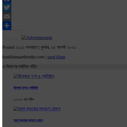
Facebook
Twitter
Email
Share
Posted ১২:১১ অপরাহ্ণ | বুধবার, ২৫ আগস্ট ২০২১
bankbimaarthonity.com |
saed khan
এ বিভাগের সর্বাধিক পঠিত
বিক্রেতা শূণ্য ৪ প্রতিষ্ঠান
১০১০০ বার পঠিত
যমুনা ব্যাংকের লভ্যাংশ ঘোষণা