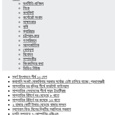
অর্থনীতি-বাণিজ্য
লিংক
কলামিস্ট
কর্পোরেট সংবাদ
সাক্ষাৎকার
কৃষি
ক্যারিয়ার
চট্টগ্রাম-বন্দর
গণপরিবহন
আন্তর্জাতিক
খেলাধুলা
বিনোদন
সম্পাদকীয়
কিংবদন্তির কথা
ভিডিও নিউজ
স্বর্ণ উৎপাদনে শীর্ষ ১০ দেশ
জ্বালানি সংকট মোকাবিলায় সরকার সর্বোচ্চ চেষ্টা চালিয়ে যাচ্ছে: প্রধানমন্ত্রী
সাপ্তাহিক দর বৃদ্ধির শীর্ষে ফারইস্ট ফাইন্যান্স
সাপ্তাহিক লেনদেনের শীর্ষে সুহৃদ ইন্ডাষ্ট্রিজ
সাপ্তাহিক রিটার্নে দর বেড়েছে ৮ খাতে
সাপ্তাহিক রিটার্নে দর কমেছে ১৩ খাতে
২ হাজার কোটি টাকার বেড়েছে বাজার মূলধন
ন্যাশনাল ফিড মিলের দ্বিতীয় প্রান্তিক প্রকাশ
চলতি সপ্তাহে ৭ কোম্পানির এজিএম