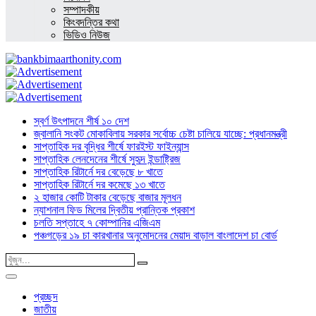
সম্পাদকীয়
কিংবদন্তির কথা
ভিডিও নিউজ
স্বর্ণ উৎপাদনে শীর্ষ ১০ দেশ
জ্বালানি সংকট মোকাবিলায় সরকার সর্বোচ্চ চেষ্টা চালিয়ে যাচ্ছে: প্রধানমন্ত্রী
সাপ্তাহিক দর বৃদ্ধির শীর্ষে ফারইস্ট ফাইন্যান্স
সাপ্তাহিক লেনদেনের শীর্ষে সুহৃদ ইন্ডাষ্ট্রিজ
সাপ্তাহিক রিটার্নে দর বেড়েছে ৮ খাতে
সাপ্তাহিক রিটার্নে দর কমেছে ১৩ খাতে
২ হাজার কোটি টাকার বেড়েছে বাজার মূলধন
ন্যাশনাল ফিড মিলের দ্বিতীয় প্রান্তিক প্রকাশ
চলতি সপ্তাহে ৭ কোম্পানির এজিএম
পঞ্চগড়ের ১৯ চা কারখানার অনুমোদনের মেয়াদ বাড়াল বাংলাদেশ চা বোর্ড
প্রচ্ছদ
জাতীয়