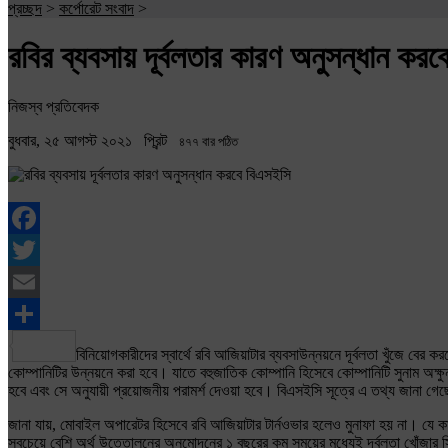
প্রচ্ছদ
>
কর্পোরেট সংবাদ
>
রবির ব্যবসায় দূর্বলতার কারণ অনুসন্ধান কর
নিজস্ব প্রতিবেদক
বুধবার, ২৫ আগস্ট ২০২১
প্রিন্ট
৪৭৭ বার পঠিত
Facebook
Twitter
Email
Share
বিনিয়োগকারীদের স্বার্থে রবি আজিয়াটার ব্যবসাউন্নয়নে দূর্বলতা খুঁজে বের ক
কোম্পানিটির উন্নয়নে করা হবে। যাতে বহুজাতিক কোম্পানি হিসেবে কোম্পানিটি সুনাম অক্
হবে এবং সে অনুযায়ী প্রয়োজনীয় পরামর্শ দেওয়া হবে। বিএসইসি সূত্রে এ তথ্য জানা গে
জানা যায়, মোবাইল অপারেটর হিসেবে রবি আজিয়াটার টার্নওভার হলেও মুনাফা হয় না। যে ক
সবচেয়ে বেশি অর্থ উত্তোলনের অনুমোদনের ১ বছরের কম সময়ের মধ্যেই দূর্বলতা খোঁজা