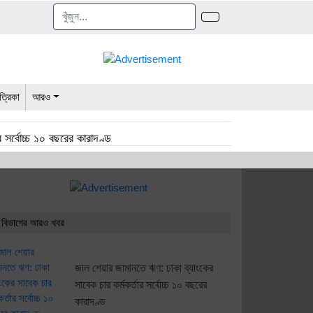
ত্রিকা
আরও
 সর্বোচ্চ ১০ বছরের কারাদণ্ড
পর্যায়ে, শিগগিরই চার্জশিট
 বিভাগের আরও খবর
াদুকর এস আর খানের মৃত্যুবার্ষিকী আজ
জাল শেয়ার জামানতে ঋণ: ঢাকা ব্যাংকের
সাবেক চার কর্মকর্তার সর্বোচ্চ ১০ বছরের
কারাদণ্ড