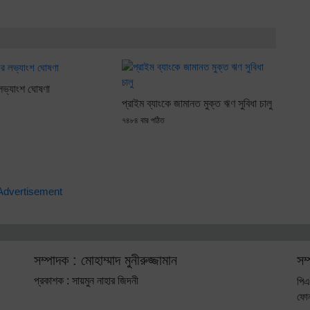
 লভ্যাংশ ঘোষণা
প্রাইম ব্যাংকে জামানত মুক্ত ঋণ সুবিধা চালু
৭৪৮৪ বার পঠিত
সম্পাদক : মোহাম্মাদ মুনীরুজ্জামান
সম
প্রকাশক : সায়মুন নাহার জিদনী
পিএ
ফো