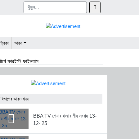
ত্রিকা
আরও
র্ষে ফারইস্ট ফাইন্যান্স
২ হাজার কোটি টাকার বেড়েছে বাজার মূলধন
য়াদ বাড়াল বাংলাদেশ চা বোর্ড
 বিভাগের আরও খবর
BBA TV শেয়ার বাজার র্শীষ সংবাদ 13-
12- 25