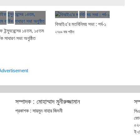
বিআইএ’র মতবিনিময় সভা : পর্ব-১
ফ ইন্স্যুরেন্সের ১৪তম, ১৫তম
২৭৬৯ বার পঠিত
িক সাধারণ সভা অনুষ্ঠিত
সম্পাদক : মোহাম্মাদ মুনীরুজ্জামান
সম
প্রকাশক : সায়মুন নাহার জিদনী
পিএ
ফো
০২
ই-