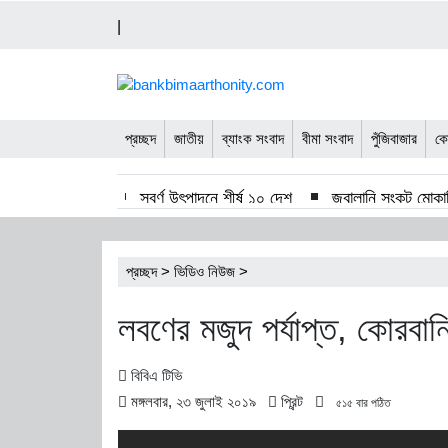
|
প্রচ্ছদ
জাতীয়
ব্যাংক সংবাদ
বীমা সংবাদ
পুঁজিবাজার
কো
স্বর্ণ উৎপাদনে শীর্ষ ১০ দেশ
জ্বালানি সংকট মোকাবিল
সাপ্তাহিক লেনদেনের শীর্ষে সুহৃদ ইন্ডাষ্ট্রিজ
সাপ্তা
প্রচ্ছদ
>
ভিডিও নিউজ
>
ন্যাশনাল ফিড মিলের দ্বিতীয় প্রান্তিক প্রকাশ
চ
লবণের মজুদ পর্যাপ্ত, কোরবানি
বিবিএ টিভি
মঙ্গলবার, ২৩ জুলাই ২০১৯
প্রিন্ট
৫১৫ বার পঠিত