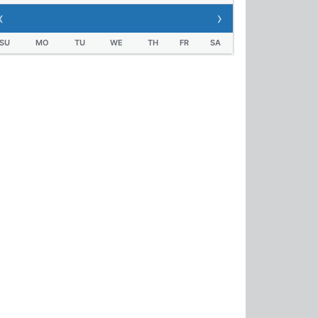
‹
›
SU
MO
TU
WE
TH
FR
SA