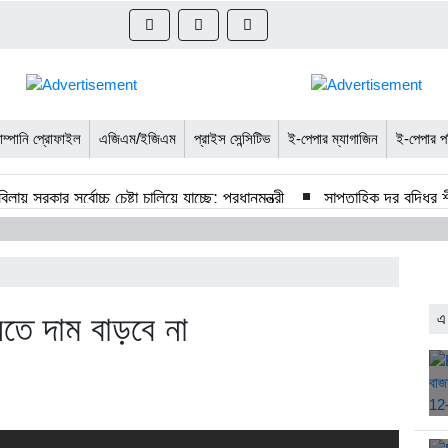
ম্পানি প্রোফাইল
এজিএম/ইজিএম
প্রাইস সেন্সিটিভ
ই-পেপার ম্যাগাজিন
ই-পেপার প
ায় সরকার সর্বোচ্চ চেষ্টা চালিয়ে যাচ্ছে: প্রধানমন্ত্রী
সাপ্তাহিক দর বৃদ্ধির শী
হিক রিটার্নে দর বেড়েছে ৮ খাতে
সাপ্তাহিক রিটার্নে দর কমেছে ১৩ খাতে
লতি সপ্তাহে ৭ কোম্পানির এজিএম
পঞ্চগড়ের ১৯ চা কারখানার অনুমোদনের মে
তে দাম বাড়বে না
এ