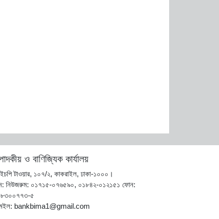
্পাদকীয় ও বাণিজ্যিক কার্যালয়
ইচপি টাওয়ার, ১০৭/২, কাকরাইল, ঢাকা-১০০০।
ন: নিউজরুম: ০১৭১৫-০৭৬৫৯০, ০১৮৪২-০১২১৫১ ফোন:
-৮৩০০৭৭৩-৫
মেইল: bankbima1@gmail.com