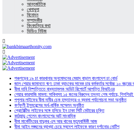
আন্তর্জাতিক
খেলাধুলা
বিনোদন
সম্পাদকীয়
কিংবদন্তির কথা
ভিডিও নিউজ
পঞ্চগড়ের ১৯ চা কারখানার অনুমোদনের মেয়াদ বাড়াল বাংলাদেশ চা বোর্ড
জাল শেয়ার জামানতে ঋণ: ঢাকা ব্যাংকের সাবেক চার কর্মকর্তার সর্বোচ্চ ১০ বছরের 
বীমা দাবি নিষ্পত্তিতে বাধ্যতামূলক অডিট রিপোর্টে আপত্তি বিআইএর
শেয়ার কারসাজি মামলা: সাকিবসহ ১৫ জনের বিরুদ্ধে তদন্ত শেষ পর্যায়ে, শিগগিরই 
পপুলার লাইফের বীমা দাবীর চেক হস্তান্তর ও ব্যবসা পর্যালোচনা সভা অনুষ্ঠিত
কর্ণফুলী ইন্স্যুরেন্সের অর্ধ-বার্ষিক সম্মেলন অনুষ্ঠিত
প্রোটেক্টিভ লাইফের সঙ্গে হলিডে ইন ঢাকা সিটি সেন্টারের চুক্তি
কাঠমান্ডু গেলেন বাংলাদেশের আট সাংবাদিক
বীমা মার্কেটিংয়ের যাদুকর এস আর খানের মৃত্যুবার্ষিকী আজ
বীমা আইন লঙ্ঘনের ব্যাখ্যা চেয়ে স্বদেশ লাইফকে কারণ দর্শানোর নোটিশ