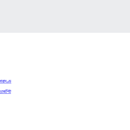
কারাদণ্ড
চার্জশিট