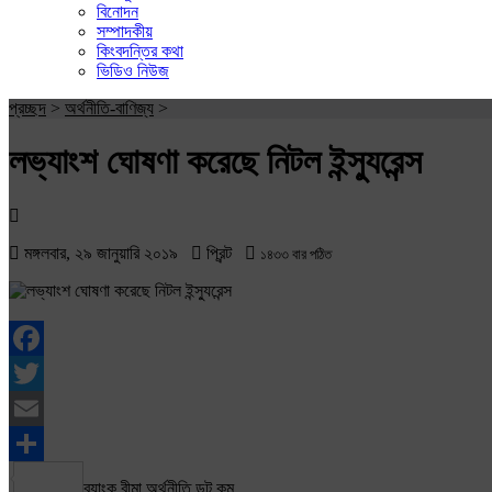
বিনোদন
সম্পাদকীয়
কিংবদন্তির কথা
ভিডিও নিউজ
প্রচ্ছদ
>
অর্থনীতি-বাণিজ্য
>
লভ্যাংশ ঘোষণা করেছে নিটল ইন্স্যুরেন্স
মঙ্গলবার, ২৯ জানুয়ারি ২০১৯
প্রিন্ট
১৪৩৩ বার পঠিত
Facebook
Twitter
Email
Share
ব্যাংক বীমা অর্থনীতি ডট কম