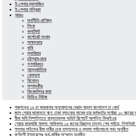
ই-পেপার ম্যাগাজিন
ই-পেপার পত্রিকা
আরও
অর্থনীতি-বাণিজ্য
লিংক
কলামিস্ট
কর্পোরেট সংবাদ
সাক্ষাৎকার
কৃষি
ক্যারিয়ার
চট্টগ্রাম-বন্দর
গণপরিবহন
আন্তর্জাতিক
খেলাধুলা
বিনোদন
সম্পাদকীয়
কিংবদন্তির কথা
ভিডিও নিউজ
পঞ্চগড়ের ১৯ চা কারখানার অনুমোদনের মেয়াদ বাড়াল বাংলাদেশ চা বোর্ড
জাল শেয়ার জামানতে ঋণ: ঢাকা ব্যাংকের সাবেক চার কর্মকর্তার সর্বোচ্চ ১০ বছরের 
বীমা দাবি নিষ্পত্তিতে বাধ্যতামূলক অডিট রিপোর্টে আপত্তি বিআইএর
শেয়ার কারসাজি মামলা: সাকিবসহ ১৫ জনের বিরুদ্ধে তদন্ত শেষ পর্যায়ে, শিগগিরই 
পপুলার লাইফের বীমা দাবীর চেক হস্তান্তর ও ব্যবসা পর্যালোচনা সভা অনুষ্ঠিত
কর্ণফুলী ইন্স্যুরেন্সের অর্ধ-বার্ষিক সম্মেলন অনুষ্ঠিত