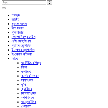
প্রচ্ছদ
জাতীয়
ব্যাংক সংবাদ
বীমা সংবাদ
পুঁজিবাজার
কোম্পানি প্রোফাইল
এজিএম/ইজিএম
প্রাইস সেন্সিটিভ
ই-পেপার ম্যাগাজিন
ই-পেপার পত্রিকা
আরও
অর্থনীতি-বাণিজ্য
লিংক
কলামিস্ট
কর্পোরেট সংবাদ
সাক্ষাৎকার
কৃষি
ক্যারিয়ার
চট্টগ্রাম-বন্দর
গণপরিবহন
আন্তর্জাতিক
খেলাধুলা