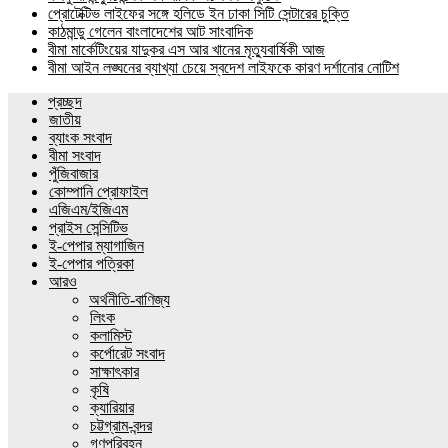
প্রোটেক্টিভ লাইফের সঙ্গে হলিডে ইন ঢাকা সিটি সেন্টারের চুক্তি
কাঠমান্ডু গেলেন বাংলাদেশের আট সাংবাদিক
বীমা মার্কেটিংয়ের যাদুকর এস আর খানের মৃত্যুবার্ষিকী আজ
বীমা আইন লঙ্ঘনের ব্যাখ্যা চেয়ে স্বদেশ লাইফকে কারণ দর্শানোর নোটিশ
প্রচ্ছদ
জাতীয়
ব্যাংক সংবাদ
বীমা সংবাদ
পুঁজিবাজার
কোম্পানি প্রোফাইল
এজিএম/ইজিএম
প্রাইস সেন্সিটিভ
ই-পেপার ম্যাগাজিন
ই-পেপার পত্রিকা
আরও
অর্থনীতি-বাণিজ্য
লিংক
কলামিস্ট
কর্পোরেট সংবাদ
সাক্ষাৎকার
কৃষি
ক্যারিয়ার
চট্টগ্রাম-বন্দর
গণপরিবহন