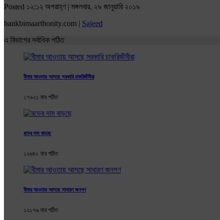
Posted ১২:১২ অপরাহ্ণ | মঙ্গলবার, ২৯ জানুয়ারি ২০১৯
bankbimaarthonity.com |
Sajeed
এ বিভাগের সর্বাধিক পঠিত
বীমার আওতায় আসছে সরকারি চাকরিজীবীরা
১৭৯২১ বার পঠিত
রডের দাম বাড়ছে
১২৬৪০ বার পঠিত
বীমার আওতায় আসছে সাধারণ জনগণ
১২১৭৬ বার পঠিত