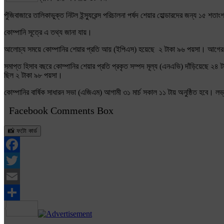
পুঁজিবাজারে তালিকাভুক্ত নিটল ইন্স্যুরেন্স পরিচালনা পর্ষদ শেয়ার হোল্ডারদের জন্য ১
কোম্পানি সূত্রে এ তথ্য জানা যায়।
আলোচ্য সময়ে কোম্পানির শেয়ার প্রতি আয় (ইপিএস) হয়েছে ২ টাকা ৯৬ পয়সা। আগের
সমাপ্ত হিসাব বছরে কোম্পানির শেয়ার প্রতি প্রকৃত সম্পদ মূল্য (এনএভি) দাঁড়িয়েছে
ছিল ২ টাকা ৯৮ পয়সা।
কোম্পানির বার্ষিক সাধারন সভা (এজিএম) আগামী ৩১ মার্চ সকাল ১১ টায় অনুষ্ঠিত হবে। লভ্
Facebook Comments Box
📸 ফটো কার্ড
Facebook
Twitter
Email
Share