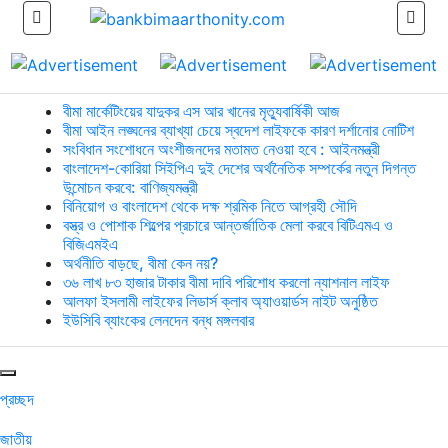
বীমা মার্কেটিংয়ের যাদুকর এস আর খানের মৃত্যুবার্ষিকী আজ
বীমা আইন লঙ্ঘনের ব্যাখ্যা চেয়ে স্বদেশ লাইফকে কারণ দর্শানোর নোটিশ
সংবিধান সংশোধনে অংশীজনদের মতামত নেওয়া হবে : আইনমন্ত্রী
বাংলাদেশ-কোরিয়া সিইপিএ দুই দেশের অর্থনৈতিক সম্পর্কের নতুন দিগন্ত
উন্মোচন করবে: বাণিজ্যমন্ত্রী
বিনিয়োগ ও বাংলাদেশ থেকে দক্ষ শ্রমিক নিতে আগ্রহী সৌদি
বস্ত্র ও পোশাক শিল্পের প্রচারে আন্তর্জাতিক মেলা করবে বিটিএমএ ও
বিজিএমইএ
অর্থনীতি বাড়ছে, বীমা কেন নয়?
৩৬ লাখ ৮৩ হাজার টাকার বীমা দাবি পরিশোধ করলো ন্যাশনাল লাইফ
আলফা ইসলামী লাইফের লিডার্স ক্লাব অ্যাওয়ার্ডস নাইট অনুষ্ঠিত
ইউসিবি ব্যাংকের লেনদেন বন্ধ মঙ্গলবার
প্রচ্ছদ
জাতীয়