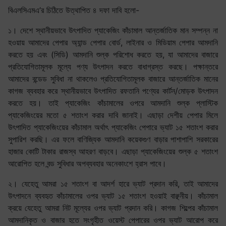
বিএলসিএমএ’র চিঠিতে উত্থাপিত ৪ দফা দাবি হলো-
১। দেশে স্থানীয়ভাবে উৎপাদিত প্যাকেজিং কাঁচামাল আন্তর্জাতিক মান সম্পন্ন না
হওয়ায় আমাদের পেপার অ্যান্ড পেপার বোর্ড, লাইনার ও মিডিয়াম পেপার আমদানি
করতে হয় এবং (সিডি) আমদানি শুল্ক পরিশোধ করতে হয়, যা আমাদের বাজারে
প্রতিযোগিতামূলক মূল্যে পণ্য উৎপাদন করতে বাধাগ্রস্ত করছে। পক্ষান্তরে
আমাদের বন্ডেড সুবিধা না থাকলেও প্রতিযোগিতামূলক বাজারে আন্তর্জাতিক মানের
কাগজ ব্যবহার করে স্থানীয়ভাবে উৎপাদিত রফতানি পণ্যের কার্টন/মোড়ক উৎপাদন
করতে হয়। তাই প্যাকেজিং কাঁচামালের ওপরে আমদানি শুল্ক প্লাস্টিক
প্যাকেজিংয়ের মতো ৫ শতাংশ করার দাবি জানাই। এছাড়া দেশীয় পেপার মিলে
উৎপাদিত প্যাকেজিংয়ের কাঁচামাল অর্থাৎ প্যাকেজিং পেপারে ভ্যাট ১৫ শতাংশ করার
সুপারিশ করছি। এর ফলে বাণিজ্যিক আমদানি কয়েকগুণ বাড়ার পাশাপাশি সরকারের
হাজার কোটি টাকার রাজস্ব আহরণ বাড়বে। এছাড়া প্যাকেজিংয়ের শুল্ক ৫ শতাংশ
আরোপিত হলে বন্ড সুবিধার অপব্যবহার অনেকাংশে হ্রাস পাবে।
২। যেহেতু আমরা ১৫ শতাংশ বা আদর্শ হারে ভ্যাট প্রদান করি, তাই আমাদের
উৎপাদনে ব্যবহৃত কাঁচামালের ওপর ভ্যাট ১৫ শতাংশ হওয়াই বাঞ্ছনীয়। কাঁচামাল
ক্রয়ে যেহেতু আমরা নিট মূল্যের ওপর ভ্যাট প্রদান করি। কাগজ শিল্পের কাঁচামাল
আমদানিকৃত ও বাজার হতে সংগৃহীত ওয়েস্ট পেপারের ওপর ভ্যাট আরোপ করে