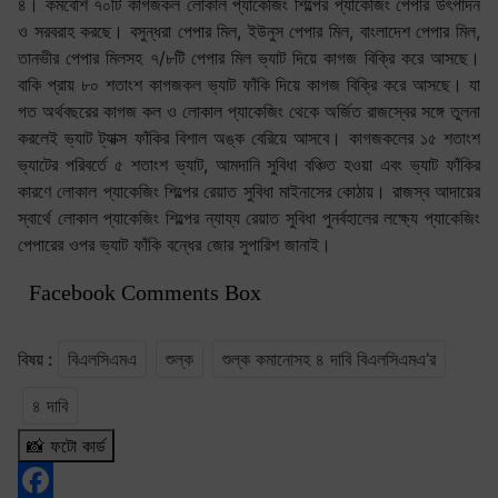
৪। কমবেশি ৭০টি কাগজকল লোকাল প্যাকেজিং শিল্পের প্যাকেজিং পেপার উৎপাদন
ও সরবরাহ করছে। বসুন্ধরা পেপার মিল, ইউনুস পেপার মিল, বাংলাদেশ পেপার মিল,
তানভীর পেপার মিলসহ ৭/৮টি পেপার মিল ভ্যাট দিয়ে কাগজ বিক্রি করে আসছে।
বাকি প্রায় ৮০ শতাংশ কাগজকল ভ্যাট ফাঁকি দিয়ে কাগজ বিক্রি করে আসছে। যা
গত অর্থবছরের কাগজ কল ও লোকাল প্যাকেজিং থেকে অর্জিত রাজস্বের সঙ্গে তুলনা
করলেই ভ্যাট ট্যাক্স ফাঁকির বিশাল অঙ্ক বেরিয়ে আসবে। কাগজকলের ১৫ শতাংশ
ভ্যাটের পরিবর্তে ৫ শতাংশ ভ্যাট, আমদানি সুবিধা বঞ্চিত হওয়া এবং ভ্যাট ফাঁকির
কারণে লোকাল প্যাকেজিং শিল্পের রেয়াত সুবিধা মাইনাসের কোঠায়। রাজস্ব আদায়ের
স্বার্থে লোকাল প্যাকেজিং শিল্পের ন্যায্য রেয়াত সুবিধা পুনর্বহালের লক্ষ্যে প্যাকেজিং
পেপারের ওপর ভ্যাট ফাঁকি বন্ধের জোর সুপারিশ জানাই।
Facebook Comments Box
বিষয় :
বিএলসিএমএ
শুল্ক
শুল্ক কমানোসহ ৪ দাবি বিএলসিএমএ’র
৪ দাবি
📸 ফটো কার্ড