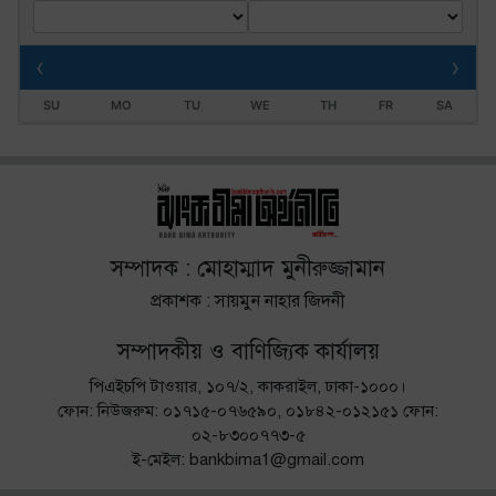
‹
›
SU
MO
TU
WE
TH
FR
SA
সম্পাদক : মোহাম্মাদ মুনীরুজ্জামান
প্রকাশক : সায়মুন নাহার জিদনী
সম্পাদকীয় ও বাণিজ্যিক কার্যালয়
পিএইচপি টাওয়ার, ১০৭/২, কাকরাইল, ঢাকা-১০০০।
ফোন: নিউজরুম: ০১৭১৫-০৭৬৫৯০, ০১৮৪২-০১২১৫১ ফোন:
০২-৮৩০০৭৭৩-৫
ই-মেইল: bankbima1@gmail.com