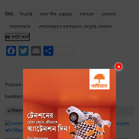
বিষয় :
ডিএসই
ঢাকা স্টক এক্সচেঞ্জ
দরপতন
লেনদেন
শেয়ারবাজার
শেয়ারবাজারে দরপতনেও বেড়েছে লেনদেন
📸 ফটো কার্ড
Facebook
Twitter
Email
Share
×
Posted ০৪:১৩ অপরাহ্ণ | সোমবার, ০১ জুন ২০২০
bankbimaarthonity.com |
saed khan
এ বিভাগের সর্বাধিক পঠিত