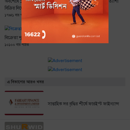
অবশেষে ১০ বীমা কোম্পানির জমি
৬৮ কোম্পানিকে ঘিরে প্রত্যাশা
বিক্রির নির্দেশ
বিনিয়োগকারীদের
১৭৯৪১ বার পঠিত
১৪১০৯ বার পঠিত
বিক্রেতা শূণ্য ৪ প্রতিষ্ঠান
১০১০০ বার পঠিত
এ বিভাগের আরও খবর
সাপ্তাহিক দর বৃদ্ধির শীর্ষে ফারইস্ট ফাইন্যান্স