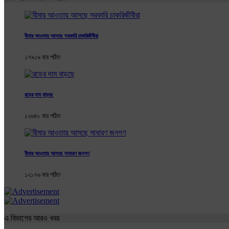
বীমার আওতায় আসছে সরকারি চাকরিজীবীরা
১৭৯১৯ বার পঠিত
রডের দাম বাড়ছে
১২৬৪০ বার পঠিত
বীমার আওতায় আসছে সাধারণ জনগণ
১২১৭৬ বার পঠিত
এ বিভাগের আরও খবর