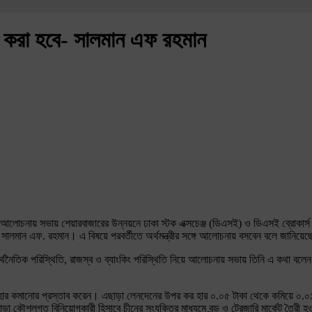
না করা হবে- সালমান এফ রহমান
 এক আলোচনায় সভায় শেয়ারবাজারের উন্নয়নে ঢাকা স্টক এক্সচেঞ্জ (ডিএসই) ও ডিএসই ব্রোকার
্টা সালমান এফ. রহমান। এ বিষয়ে পরবর্তীতে অর্থমন্ত্রীর সঙ্গে আলোচনায় বসবেন বলে জানিয়ে
ক অর্থনৈতিক পরিস্থিতি, রাজস্ব ও ব্যাংকিং পরিস্থিতি নিয়ে আলোচনায় সভায় তিনি এ কথা বলেন।
হার কমানোর প্রস্তাব করেন। এছাড়া লেনদেনের উপর কর হার ০.০৫ টাকা থেকে কমিয়ে ০.০১২
ড়া কৌশলগত বিনিয়োগকারী হিসাবে চীনের সংযুক্তির মাধ্যমে বন্ড ও ট্রেজারি মার্কেট তৈরী 