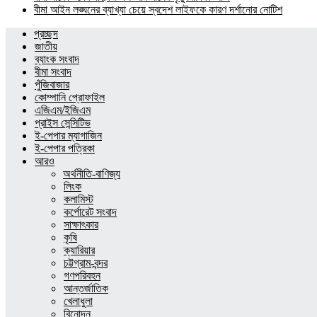
বীমা আইন লঙ্ঘনের ব্যাখ্যা চেয়ে স্বদেশ লাইফকে কারণ দর্শানোর নোটিশ
প্রচ্ছদ
জাতীয়
ব্যাংক সংবাদ
বীমা সংবাদ
পুঁজিবাজার
কোম্পানি প্রোফাইল
এজিএম/ইজিএম
প্রাইস সেন্সিটিভ
ই-পেপার ম্যাগাজিন
ই-পেপার পত্রিকা
আরও
অর্থনীতি-বাণিজ্য
লিংক
কলামিস্ট
কর্পোরেট সংবাদ
সাক্ষাৎকার
কৃষি
ক্যারিয়ার
চট্টগ্রাম-বন্দর
গণপরিবহন
আন্তর্জাতিক
খেলাধুলা
বিনোদন