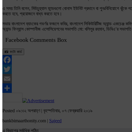
এ সময় তিনি বলেন, মিউচুয়্যাল ফান্ডগুলো বোনাস ইউনিট প্রদানে বা পুনঃবিনিয়োগে ঝুঁক
করতে হবে, প্রয়োজনে বাধ্য করতে হবে।
সভায় বাংলাদেশ ব্যাংকের গভর্ণর ফজলে কবির, বাংলাদেশ সিকিউরিটিজ অ্যান্ড একচেঞ্জ কমি
অ্যান্ড ফিন্যান্স কোম্পানীজ এসোসিয়েশনের সভাপতি মো: খলিলুর রহমান, ডিবিএ’র সভা
Facebook Comments Box
📸 ফটো কার্ড
Facebook
Twitter
Email
Share
Posted ০৯:৩২ অপরাহ্ণ | বৃহস্পতিবার, ০৭ ফেব্রুয়ারি ২০১৯
bankbimaarthonity.com |
Sajeed
এ বিভাগের সর্বাধিক পঠিত