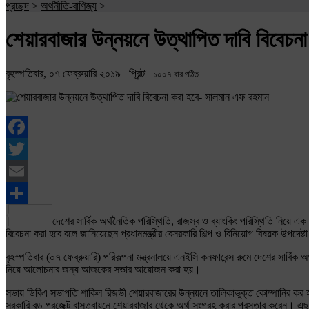
প্রচ্ছদ
>
অর্থনীতি-বাণিজ্য
>
শেয়ারবাজার উন্নয়নে উত্থাপিত দাবি বিবেচ
বৃহস্পতিবার, ০৭ ফেব্রুয়ারি ২০১৯
প্রিন্ট
১০০৭ বার পঠিত
Facebook
Twitter
Email
Share
দেশের সার্বিক অর্থনৈতিক পরিস্থিতি, রাজস্ব ও ব্যাংকিং পরিস্থিতি নিয়ে
বিবেচনা করা হবে বলে জানিয়েছেন প্রধানমন্ত্রীর বেসরকারি শিল্প ও বিনিয়োগ বিষয়ক উপদেষ
বৃহস্পতিবার (০৭ ফেব্রুয়ারি) পরিকল্পনা মন্ত্রনালয়ে এনইসি কনফারেন্স রুমে দেশের সার্বি
নিয়ে আলোচনার জন্য আজকের সভার আয়োজন করা হয়।
সভায় ডিবিএ সভাপতি শাকিল রিজভী শেয়ারবাজারের উন্নয়নে তালিকাভুক্ত কোম্পানির কর 
সরকারি বড় প্রজেক্ট বাস্তবায়নে শেয়ারবাজার থেকে অর্থ সংগ্রহ করার প্রস্তাব করেন। এছা