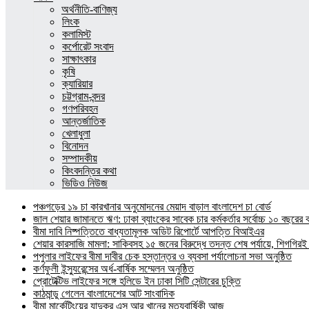
অর্থনীতি-বাণিজ্য
লিংক
কলামিস্ট
কর্পোরেট সংবাদ
সাক্ষাৎকার
কৃষি
ক্যারিয়ার
চট্টগ্রাম-বন্দর
গণপরিবহন
আন্তর্জাতিক
খেলাধুলা
বিনোদন
সম্পাদকীয়
কিংবদন্তির কথা
ভিডিও নিউজ
পঞ্চগড়ের ১৯ চা কারখানার অনুমোদনের মেয়াদ বাড়াল বাংলাদেশ চা বোর্ড
জাল শেয়ার জামানতে ঋণ: ঢাকা ব্যাংকের সাবেক চার কর্মকর্তার সর্বোচ্চ ১০ বছরের 
বীমা দাবি নিষ্পত্তিতে বাধ্যতামূলক অডিট রিপোর্টে আপত্তি বিআইএর
শেয়ার কারসাজি মামলা: সাকিবসহ ১৫ জনের বিরুদ্ধে তদন্ত শেষ পর্যায়ে, শিগগিরই 
পপুলার লাইফের বীমা দাবীর চেক হস্তান্তর ও ব্যবসা পর্যালোচনা সভা অনুষ্ঠিত
কর্ণফুলী ইন্স্যুরেন্সের অর্ধ-বার্ষিক সম্মেলন অনুষ্ঠিত
প্রোটেক্টিভ লাইফের সঙ্গে হলিডে ইন ঢাকা সিটি সেন্টারের চুক্তি
কাঠমান্ডু গেলেন বাংলাদেশের আট সাংবাদিক
বীমা মার্কেটিংয়ের যাদুকর এস আর খানের মৃত্যুবার্ষিকী আজ