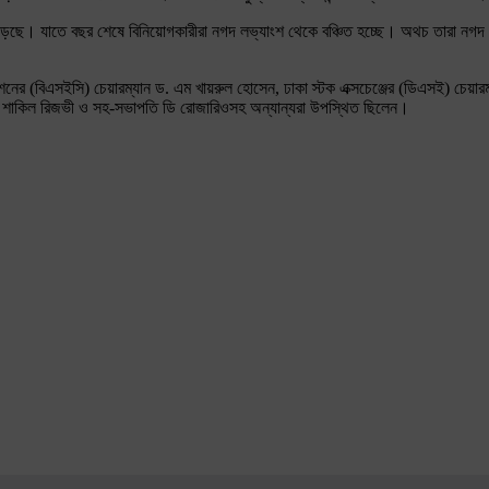
ে পড়েছে। যাতে বছর শেষে বিনিয়োগকারীরা নগদ লভ্যাংশ থেকে বঞ্চিত হচ্ছে। অথচ তারা নগ
শনের (বিএসইসি) চেয়ারম্যান ড. এম খায়রুল হোসেন, ঢাকা স্টক এক্সচেঞ্জের (ডিএসই) চেয়ার
পতি শাকিল রিজভী ও সহ-সভাপতি ডি রোজারিওসহ অন্যান্যরা উপস্থিত ছিলেন।