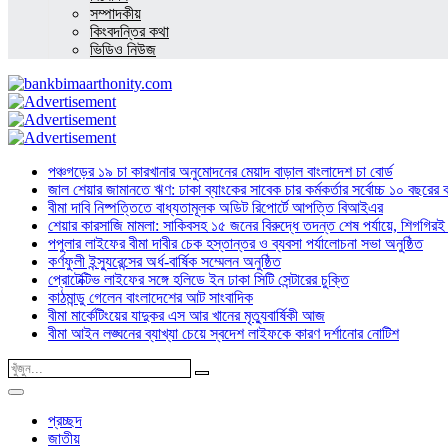
সম্পাদকীয়
কিংবদন্তির কথা
ভিডিও নিউজ
পঞ্চগড়ের ১৯ চা কারখানার অনুমোদনের মেয়াদ বাড়াল বাংলাদেশ চা বোর্ড
জাল শেয়ার জামানতে ঋণ: ঢাকা ব্যাংকের সাবেক চার কর্মকর্তার সর্বোচ্চ ১০ বছরের 
বীমা দাবি নিষ্পত্তিতে বাধ্যতামূলক অডিট রিপোর্টে আপত্তি বিআইএর
শেয়ার কারসাজি মামলা: সাকিবসহ ১৫ জনের বিরুদ্ধে তদন্ত শেষ পর্যায়ে, শিগগিরই 
পপুলার লাইফের বীমা দাবীর চেক হস্তান্তর ও ব্যবসা পর্যালোচনা সভা অনুষ্ঠিত
কর্ণফুলী ইন্স্যুরেন্সের অর্ধ-বার্ষিক সম্মেলন অনুষ্ঠিত
প্রোটেক্টিভ লাইফের সঙ্গে হলিডে ইন ঢাকা সিটি সেন্টারের চুক্তি
কাঠমান্ডু গেলেন বাংলাদেশের আট সাংবাদিক
বীমা মার্কেটিংয়ের যাদুকর এস আর খানের মৃত্যুবার্ষিকী আজ
বীমা আইন লঙ্ঘনের ব্যাখ্যা চেয়ে স্বদেশ লাইফকে কারণ দর্শানোর নোটিশ
প্রচ্ছদ
জাতীয়