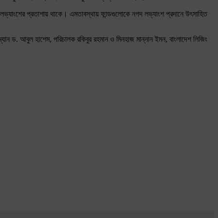
দ লভ্যাংশের প্রতাশায় থাকে। এমতাবস্থায় ফান্ডগুলোকে নগদ লভ্যাংশ প্রদানে উৎসাহিত
ম্যান ড. আবুল হাশেম, পরিচালক রকিবুর রহমান ও মিনহাজ মান্নান ইমন, বাংলাদেশ লিজিং