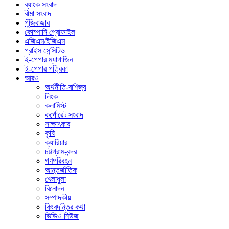
ব্যাংক সংবাদ
বীমা সংবাদ
পুঁজিবাজার
কোম্পানি প্রোফাইল
এজিএম/ইজিএম
প্রাইস সেন্সিটিভ
ই-পেপার ম্যাগাজিন
ই-পেপার পত্রিকা
আরও
অর্থনীতি-বাণিজ্য
লিংক
কলামিস্ট
কর্পোরেট সংবাদ
সাক্ষাৎকার
কৃষি
ক্যারিয়ার
চট্টগ্রাম-বন্দর
গণপরিবহন
আন্তর্জাতিক
খেলাধুলা
বিনোদন
সম্পাদকীয়
কিংবদন্তির কথা
ভিডিও নিউজ