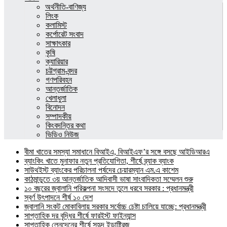
অর্থনীতি-বাণিজ্য
লিংক
কলামিস্ট
কর্পোরেট সংবাদ
সাক্ষাৎকার
কৃষি
ক্যারিয়ার
চট্টগ্রাম-বন্দর
গণপরিবহন
আন্তর্জাতিক
খেলাধুলা
বিনোদন
সম্পাদকীয়
কিংবদন্তির কথা
ভিডিও নিউজ
বীমা খাতের সমস্যা সমাধানে বিআইএ, বিআইএফ’র সঙ্গে বসছে আইডিআরএ
ব্যাংকিং খাতে মুনাফার নতুন প্রতিযোগিতা, শীর্ষে ব্র্যাক ব্যাংক
সাউথইস্ট ব্যাংকের পরিচালনা পর্ষদের চেয়ারম্যান এম.এ কাশেম
কাঠমান্ডুতে ৩য় আন্তর্জাতিক আদিবাসী ভাষা সাংবাদিকতা সম্মেলন শুরু
১০ বছরের জ্বালানি পরিকল্পনা সংসদে তুলে ধরবে সরকার : প্রধানমন্ত্রী
স্বর্ণ উৎপাদনে শীর্ষ ১০ দেশ
জ্বালানি সংকট মোকাবিলায় সরকার সর্বোচ্চ চেষ্টা চালিয়ে যাচ্ছে: প্রধানমন্ত্রী
সাপ্তাহিক দর বৃদ্ধির শীর্ষে ফারইস্ট ফাইন্যান্স
সাপ্তাহিক লেনদেনের শীর্ষে সুহৃদ ইন্ডাষ্ট্রিজ