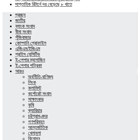
সাপ্তাহিক রিটার্নে দর বেড়েছে ৮ খাতে
প্রচ্ছদ
জাতীয়
ব্যাংক সংবাদ
বীমা সংবাদ
পুঁজিবাজার
কোম্পানি প্রোফাইল
এজিএম/ইজিএম
প্রাইস সেন্সিটিভ
ই-পেপার ম্যাগাজিন
ই-পেপার পত্রিকা
আরও
অর্থনীতি-বাণিজ্য
লিংক
কলামিস্ট
কর্পোরেট সংবাদ
সাক্ষাৎকার
কৃষি
ক্যারিয়ার
চট্টগ্রাম-বন্দর
গণপরিবহন
আন্তর্জাতিক
খেলাধুলা
বিনোদন