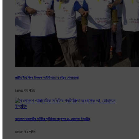
জাতীয় বীমা দিবস উপলক্ষে আইডিআরএ’র বর্ণাঢ্য শোভাযাত্রা
৪৩৭৪ বার পঠিত
বাংলাদেশ ডায়াবেটিক সমিতির প্রতিষ্ঠাতা অধ্যাপক ডা. মোহাম্মদ ইব্রাহিম
৩৫৯৮ বার পঠিত