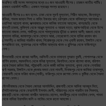
সংরক্ষিত নারী সংসদ সদস্যদের মধ্যে ৪৩ জন আওয়ামী লীগের। চারজন জাতীয় পার্টির।
একজন ওয়ার্কার্স পার্টির। একজন স্বতন্ত্র সদস্য রয়েছেন।
আওয়ামী লীগের ৪৩ জন হলেন- ঢাকা থেকে সুবর্ণা মুস্তাফা, শিরীন আহমেদ, জিন্নাতুল
বাকিয়া, শবনম জাহান শিলা ও নাহিদ ইজহার খান; চট্টগ্রাম থেকে খাদিজাতুল আনোয়ার ও
ওয়াশিকা আয়েশা খানম; কক্সবাজার থেকে কানিজ ফাতেমা আহমেদ, খাগড়াছড়ি থেকে
বাসন্তী চাকমা, কুমিল্লা থেকে আঞ্জুম সুলতানা ও আরমা দত্ত; ব্রাহ্মণবাড়িয়া থেকে উম্মে
ফাতেমা নাজমা বেগম, গাজীপুর থেকে শামসুন্নাহার ভূঁইয়া ও রুমানা আলী; বরগুনা থেকে
সুলতানা নাদিরা, জামালপুর থেকে হোসনে আরা, নেত্রকোণা থেকে হাবিবা রহমান খান
(শেফালী) ও জাকিয়া পারভীন খানম; পিরোজপুর থেকে শেখ এ্যানী রহমান, টাঙ্গাইল থেকে
অপরাজিতা হক, সুনামগঞ্জ থেকে শামীমা আক্তার খানম ও মুন্সিগঞ্জ থেকে ফজিলাতুন
নেসা।
নীলফামারী থেকে রাবেয়া আলীম, নরসিংদী থেকে তামান্না নুসরাত বুবলী, গোপালগঞ্জ থেকে
নার্গিস রহমান, ময়মনসিংহ থেকে মনিরা সুলতানা, ঝিনাইদহ থেকে খালেদা খানম, বরিশাল
থেকে সৈয়দা রুবিনা মিরা, পটুয়াখালী থেকে কাজী কানিজ সুলতানা, খুলনা থেকে গ্লোরিয়া
ঝর্ণা সরকার, টাঙ্গাইল থেকে খন্দকার মমতা হেনা লাভলী, দিনাজপুর থেকে জাকিয়া তাবাসসুম,
নোয়াখালী থেকে ফরিদা খানম (সাকী), ফরিদপুর থেকে রুশেমা বেগম ও কুষ্টিয়া থেকে সৈয়দা
রাশেদা বেগম।
মৌলভীবাজার থেকে সৈয়দা জোহরা আলাউদ্দিন, রাজশাহী থেকে আদিবা আনজুম মিতা,
চাঁপাইনবাবগঞ্জ থেকে ফেরদৌসী ইসলাম জেসী, শরিয়তপুর থেকে পারভীন হক সিকদার,
রাজবাড়ী থেকে খোদেজা নাসরীন আক্তার হোসেন, মাদারীপুর থেকে তাহমিনা বেগম, পাবনা
থেকে নাদিয়া ইয়াসমিন জলি ও নাটোর থেকে রত্না আহমেদ।