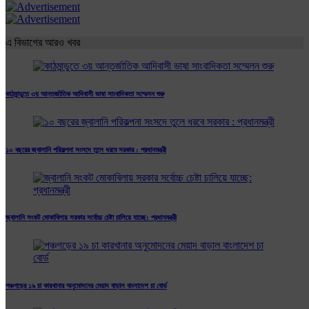
এ বিভাগের আরও খবর
কাঠমান্ডুতে ৩য় আন্তর্জাতিক আদিবাসী ভাষা সাংবাদিকতা সম্মেলন শুরু
১০ বছরের জ্বালানি পরিকল্পনা সংসদে তুলে ধরবে সরকার : প্রধানমন্ত্রী
জ্বালানি সংকট মোকাবিলায় সরকার সর্বোচ্চ চেষ্টা চালিয়ে যাচ্ছে: প্রধানমন্ত্রী
পঞ্চগড়ের ১৯ চা কারখানার অনুমোদনের মেয়াদ বাড়াল বাংলাদেশ চা বোর্ড