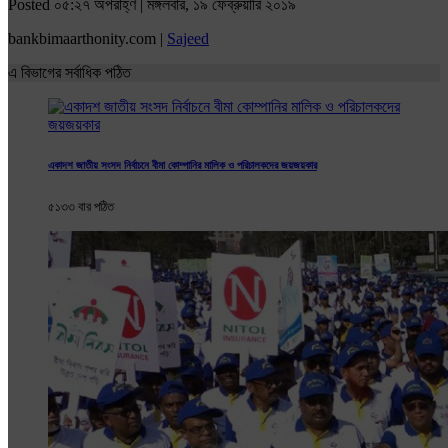
Posted ০৫:২৭ অপরাহ্ণ | মঙ্গলবার, ১৯ ফেব্রুয়ারি ২০১৯
bankbimaarthonity.com |
Sajeed
এ বিভাগের সর্বাধিক পঠিত
একাদশ জাতীয় সংসদ নির্বাচনে বীমা কোম্পানির মালিক ও পরিচালকদের জয়জয়কার
৫১৩৩ বার পঠিত