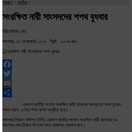
প্রচ্ছদ
>
জাতীয়
>
সংরক্ষিত নারী সাংসদদের শপথ বুধবার
বিবিএনিউজ.নেট:
মঙ্গলবার, ১৯ ফেব্রুয়ারি ২০১৯
প্রিন্ট
৯৯৯ বার পঠিত
Facebook
Twitter
Email
Share
একাদশ জাতীয় সংসদে সংরক্ষিত নারী আসনের সদস্যদের শপথ বুধবার
সকাল সাড়ে ১০টায় শপথ কক্ষে অনুষ্ঠিত হবে।
মঙ্গলবার নির্বাচন কমিশন (ইসি) একাদশ জাতীয় সংসদে সংরক্ষিত নারী আসনের ৪৯
সদস্যের নাম-ঠিকানা উল্লেখ করে প্রজ্ঞাপন প্রকাশ করে।