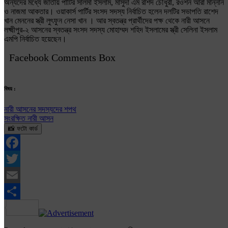
অন্যদের মধ্যে জাতীয় পার্টির সালমা ইসলাম, মাসুদা এম রশিদ চৌধুরী, রওশন আরা মান্নান
ও নাজমা আকতার। ওয়াকার্স পার্টির সংসদ সদস্য নির্বাচিত হলেন দলটির সভাপতি রাশেদ
খান মেননের স্ত্রী লুৎফুন নেসা খান । আর স্বতন্ত্র প্রার্থীদের পক্ষ থেকে নারী আসনে
লক্ষ্মীপুর-২ আসনের স্বতন্ত্র সংসদ সদস্য মোহাম্মদ শহিদ ইসলামের স্ত্রী সেলিনা ইসলাম
এমপি নির্বাচিত হয়েছেন।
Facebook Comments Box
বিষয় :
নারী আসনের সদস্যদের শপথ
সংরক্ষিত নারী আসন
📸 ফটো কার্ড
Facebook
Twitter
Email
Share