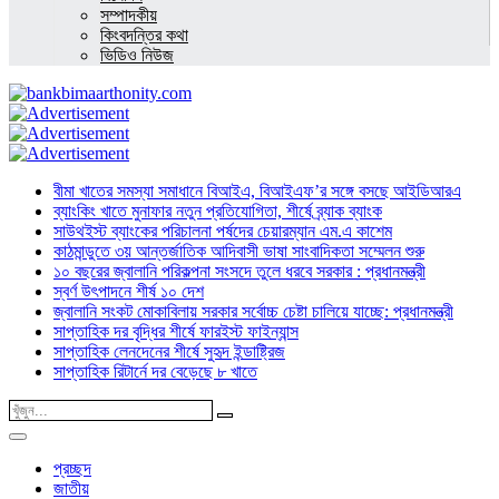
সম্পাদকীয়
কিংবদন্তির কথা
ভিডিও নিউজ
বীমা খাতের সমস্যা সমাধানে বিআইএ, বিআইএফ’র সঙ্গে বসছে আইডিআরএ
ব্যাংকিং খাতে মুনাফার নতুন প্রতিযোগিতা, শীর্ষে ব্র্যাক ব্যাংক
সাউথইস্ট ব্যাংকের পরিচালনা পর্ষদের চেয়ারম্যান এম.এ কাশেম
কাঠমান্ডুতে ৩য় আন্তর্জাতিক আদিবাসী ভাষা সাংবাদিকতা সম্মেলন শুরু
১০ বছরের জ্বালানি পরিকল্পনা সংসদে তুলে ধরবে সরকার : প্রধানমন্ত্রী
স্বর্ণ উৎপাদনে শীর্ষ ১০ দেশ
জ্বালানি সংকট মোকাবিলায় সরকার সর্বোচ্চ চেষ্টা চালিয়ে যাচ্ছে: প্রধানমন্ত্রী
সাপ্তাহিক দর বৃদ্ধির শীর্ষে ফারইস্ট ফাইন্যান্স
সাপ্তাহিক লেনদেনের শীর্ষে সুহৃদ ইন্ডাষ্ট্রিজ
সাপ্তাহিক রিটার্নে দর বেড়েছে ৮ খাতে
প্রচ্ছদ
জাতীয়