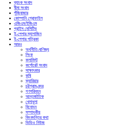
ব্যাংক সংবাদ
বীমা সংবাদ
পুঁজিবাজার
কোম্পানি প্রোফাইল
এজিএম/ইজিএম
প্রাইস সেন্সিটিভ
ই-পেপার ম্যাগাজিন
ই-পেপার পত্রিকা
আরও
অর্থনীতি-বাণিজ্য
লিংক
কলামিস্ট
কর্পোরেট সংবাদ
সাক্ষাৎকার
কৃষি
ক্যারিয়ার
চট্টগ্রাম-বন্দর
গণপরিবহন
আন্তর্জাতিক
খেলাধুলা
বিনোদন
সম্পাদকীয়
কিংবদন্তির কথা
ভিডিও নিউজ