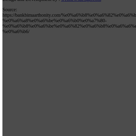
Source:
https://bankbimaarthonity.com/%e0%a6%b8%e0%a6%82%e0
%e0%a6%a8%e0%a6%be%e0%a6%b0%e0%a7%80-
%e0%a6%b8%e0%a6%be%e0%a6%82%e0%a6%b8%e0%a6%a6%e
%e0%a6%b6/