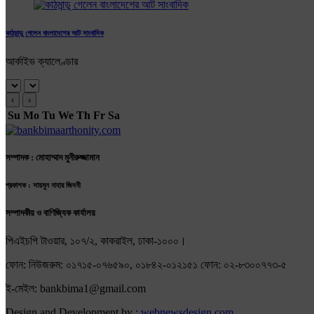
কাঠমান্ডু গেলেন বাংলাদেশের আট সাংবাদিক
আর্কাইভ ক্যালেণ্ডার
‹
›
Su
Mo
Tu
We
Th
Fr
Sa
সম্পাদক : মোহাম্মাদ মুনীরুজ্জামান
প্রকাশক : সায়মুন নাহার জিদনী
সম্পাদকীয় ও বাণিজ্যিক কার্যালয়
পিএইচপি টাওয়ার, ১০৭/২, কাকরাইল, ঢাকা-১০০০।
ফোন: নিউজরুম: ০১৭১৫-০৭৬৫৯০, ০১৮৪২-০১২১৫১ ফোন: ০২-৮৩০০৭৭৩-৫
ই-মেইল: bankbima1@gmail.com
Design and Development by :
webnewsdesign.com