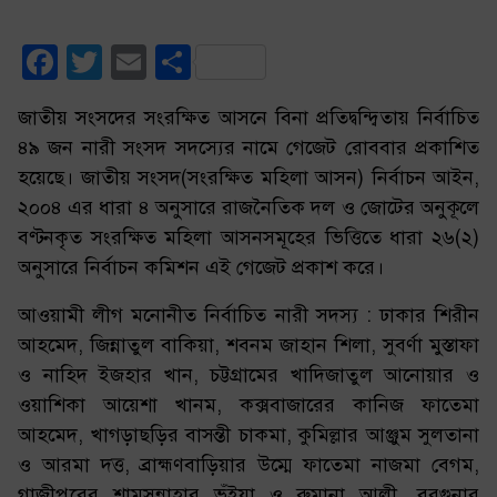
Facebook
Twitter
Email
Share
জাতীয় সংসদের সংরক্ষিত আসনে বিনা প্রতিদ্বন্দ্বিতায় নির্বাচিত
৪৯ জন নারী সংসদ সদস্যের নামে গেজেট রোববার প্রকাশিত
হয়েছে। জাতীয় সংসদ(সংরক্ষিত মহিলা আসন) নির্বাচন আইন,
২০০৪ এর ধারা ৪ অনুসারে রাজনৈতিক দল ও জোটের অনুকূলে
বণ্টনকৃত সংরক্ষিত মহিলা আসনসমূহের ভিত্তিতে ধারা ২৬(২)
অনুসারে নির্বাচন কমিশন এই গেজেট প্রকাশ করে।
আওয়ামী লীগ মনোনীত নির্বাচিত নারী সদস্য : ঢাকার শিরীন
আহমেদ, জিন্নাতুল বাকিয়া, শবনম জাহান শিলা, সুবর্ণা মুস্তাফা
ও নাহিদ ইজহার খান, চট্টগ্রামের খাদিজাতুল আনোয়ার ও
ওয়াশিকা আয়েশা খানম, কক্সবাজারের কানিজ ফাতেমা
আহমেদ, খাগড়াছড়ির বাসন্তী চাকমা, কুমিল্লার আঞ্জুম সুলতানা
ও আরমা দত্ত, ব্রাহ্মণবাড়িয়ার উম্মে ফাতেমা নাজমা বেগম,
গাজীপুরের শামসুন্নাহার ভূঁইয়া ও রুমানা আলী, বরগুনার