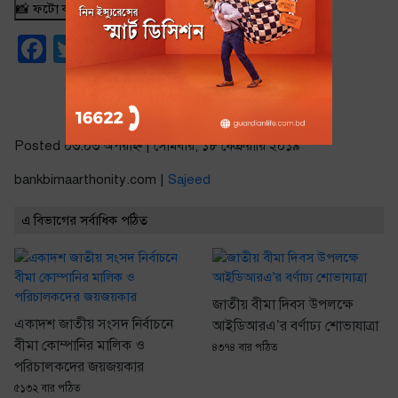
📸 ফটো কার্ড
Facebook
Twitter
Email
Share
Posted ০৩:০৩ অপরাহ্ণ | সোমবার, ১৮ ফেব্রুয়ারি ২০১৯
bankbimaarthonity.com |
Sajeed
এ বিভাগের সর্বাধিক পঠিত
জাতীয় বীমা দিবস উপলক্ষে
একাদশ জাতীয় সংসদ নির্বাচনে
আইডিআরএ’র বর্ণাঢ্য শোভাযাত্রা
বীমা কোম্পানির মালিক ও
৪৩৭৪ বার পঠিত
পরিচালকদের জয়জয়কার
৫১৩২ বার পঠিত