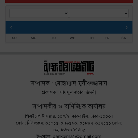
‹
›
SU
MO
TU
WE
TH
FR
SA
সম্পাদক : মোহাম্মাদ মুনীরুজ্জামান
প্রকাশক : সায়মুন নাহার জিদনী
সম্পাদকীয় ও বাণিজ্যিক কার্যালয়
পিএইচপি টাওয়ার, ১০৭/২, কাকরাইল, ঢাকা-১০০০।
ফোন: নিউজরুম: ০১৭১৫-০৭৬৫৯০, ০১৮৪২-০১২১৫১ ফোন:
০২-৮৩০০৭৭৩-৫
ই-মেইল: bankbima1@gmail.com