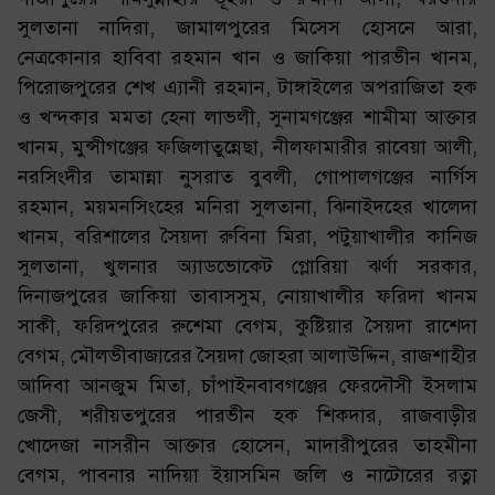
সুলতানা নাদিরা, জামালপুরের মিসেস হোসনে আরা,
নেত্রকোনার হাবিবা রহমান খান ও জাকিয়া পারভীন খানম,
পিরোজপুরের শেখ এ্যানী রহমান, টাঙ্গাইলের অপরাজিতা হক
ও খন্দকার মমতা হেনা লাভলী, সুনামগঞ্জের শামীমা আক্তার
খানম, মুন্সীগঞ্জের ফজিলাতুন্নেছা, নীলফামারীর রাবেয়া আলী,
নরসিংদীর তামান্না নুসরাত বুবলী, গোপালগঞ্জের নার্গিস
রহমান, ময়মনসিংহের মনিরা সুলতানা, ঝিনাইদহের খালেদা
খানম, বরিশালের সৈয়দা রুবিনা মিরা, পটুয়াখালীর কানিজ
সুলতানা, খুলনার অ্যাডভোকেট গ্লোরিয়া ঝর্ণা সরকার,
দিনাজপুরের জাকিয়া তাবাসসুম, নোয়াখালীর ফরিদা খানম
সাকী, ফরিদপুরের রুশেমা বেগম, কুষ্টিয়ার সৈয়দা রাশেদা
বেগম, মৌলভীবাজারের সৈয়দা জোহরা আলাউদ্দিন, রাজশাহীর
আদিবা আনজুম মিতা, চাঁপাইনবাবগঞ্জের ফেরদৌসী ইসলাম
জেসী, শরীয়তপুরের পারভীন হক শিকদার, রাজবাড়ীর
খোদেজা নাসরীন আক্তার হোসেন, মাদারীপুরের তাহমীনা
বেগম, পাবনার নাদিয়া ইয়াসমিন জলি ও নাটোরের রত্না