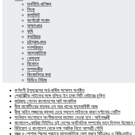
অর্থনীতি-বাণিজ্য
লিংক
কলামিস্ট
কর্পোরেট সংবাদ
সাক্ষাৎকার
কৃষি
ক্যারিয়ার
চট্টগ্রাম-বন্দর
গণপরিবহন
আন্তর্জাতিক
খেলাধুলা
বিনোদন
সম্পাদকীয়
কিংবদন্তির কথা
ভিডিও নিউজ
কর্ণফুলী ইন্স্যুরেন্সের অর্ধ-বার্ষিক সম্মেলন অনুষ্ঠিত
প্রোটেক্টিভ লাইফের সঙ্গে হলিডে ইন ঢাকা সিটি সেন্টারের চুক্তি
কাঠমান্ডু গেলেন বাংলাদেশের আট সাংবাদিক
বীমা মার্কেটিংয়ের যাদুকর এস আর খানের মৃত্যুবার্ষিকী আজ
বীমা আইন লঙ্ঘনের ব্যাখ্যা চেয়ে স্বদেশ লাইফকে কারণ দর্শানোর নোটিশ
সংবিধান সংশোধনে অংশীজনদের মতামত নেওয়া হবে : আইনমন্ত্রী
বাংলাদেশ-কোরিয়া সিইপিএ দুই দেশের অর্থনৈতিক সম্পর্কের নতুন দিগন্ত উন্মোচন কর
বিনিয়োগ ও বাংলাদেশ থেকে দক্ষ শ্রমিক নিতে আগ্রহী সৌদি
বস্ত্র ও পোশাক শিল্পের প্রচারে আন্তর্জাতিক মেলা করবে বিটিএমএ ও বিজিএমইএ