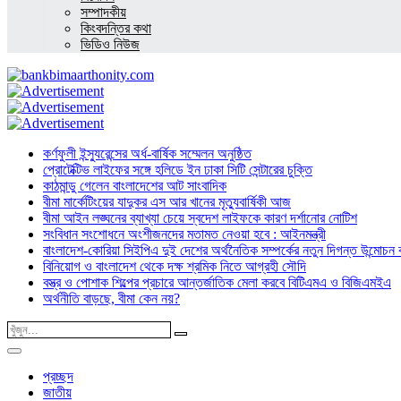
সম্পাদকীয়
কিংবদন্তির কথা
ভিডিও নিউজ
কর্ণফুলী ইন্স্যুরেন্সের অর্ধ-বার্ষিক সম্মেলন অনুষ্ঠিত
প্রোটেক্টিভ লাইফের সঙ্গে হলিডে ইন ঢাকা সিটি সেন্টারের চুক্তি
কাঠমান্ডু গেলেন বাংলাদেশের আট সাংবাদিক
বীমা মার্কেটিংয়ের যাদুকর এস আর খানের মৃত্যুবার্ষিকী আজ
বীমা আইন লঙ্ঘনের ব্যাখ্যা চেয়ে স্বদেশ লাইফকে কারণ দর্শানোর নোটিশ
সংবিধান সংশোধনে অংশীজনদের মতামত নেওয়া হবে : আইনমন্ত্রী
বাংলাদেশ-কোরিয়া সিইপিএ দুই দেশের অর্থনৈতিক সম্পর্কের নতুন দিগন্ত উন্মোচন কর
বিনিয়োগ ও বাংলাদেশ থেকে দক্ষ শ্রমিক নিতে আগ্রহী সৌদি
বস্ত্র ও পোশাক শিল্পের প্রচারে আন্তর্জাতিক মেলা করবে বিটিএমএ ও বিজিএমইএ
অর্থনীতি বাড়ছে, বীমা কেন নয়?
প্রচ্ছদ
জাতীয়