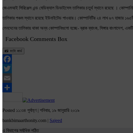
জেএমআই সিরিঞ্জেস এন্ড মেডিক্যাল ডিভাইসেস তালিকার চতুর্থ স্থানে রয়েছে । কোম্পা
তালিকার পঞ্চম স্থানে রয়েছে ইউনাইটেড পাওয়ার। কোম্পানিটির ২৪ লাখ ৬৭ হাজার ১৬৫ট
লেনদেনের তালিকায় থাকা অন্য কোম্পানিগুলো হচ্ছে- ব্রাক ব্যাংক, সিঙ্গার বাংলাদেশ, 
Facebook Comments Box
📸 ফটো কার্ড
Facebook
Twitter
Email
Share
Posted ১১:৩৪ পূর্বাহ্ণ | শনিবার, ১৯ জানুয়ারি ২০১৯
bankbimaarthonity.com |
Sajeed
এ বিভাগের সর্বাধিক পঠিত