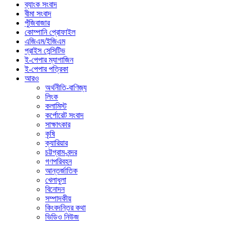
ব্যাংক সংবাদ
বীমা সংবাদ
পুঁজিবাজার
কোম্পানি প্রোফাইল
এজিএম/ইজিএম
প্রাইস সেন্সিটিভ
ই-পেপার ম্যাগাজিন
ই-পেপার পত্রিকা
আরও
অর্থনীতি-বাণিজ্য
লিংক
কলামিস্ট
কর্পোরেট সংবাদ
সাক্ষাৎকার
কৃষি
ক্যারিয়ার
চট্টগ্রাম-বন্দর
গণপরিবহন
আন্তর্জাতিক
খেলাধুলা
বিনোদন
সম্পাদকীয়
কিংবদন্তির কথা
ভিডিও নিউজ