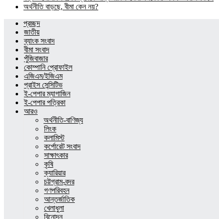
অর্থনীতি বাড়ছে, বীমা কেন নয়?
প্রচ্ছদ
জাতীয়
ব্যাংক সংবাদ
বীমা সংবাদ
পুঁজিবাজার
কোম্পানি প্রোফাইল
এজিএম/ইজিএম
প্রাইস সেন্সিটিভ
ই-পেপার ম্যাগাজিন
ই-পেপার পত্রিকা
আরও
অর্থনীতি-বাণিজ্য
লিংক
কলামিস্ট
কর্পোরেট সংবাদ
সাক্ষাৎকার
কৃষি
ক্যারিয়ার
চট্টগ্রাম-বন্দর
গণপরিবহন
আন্তর্জাতিক
খেলাধুলা
বিনোদন