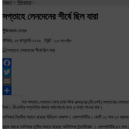
প্রচ্ছদ
>
পুঁজিবাজার
>
সপ্তাহে লেনদেনের শীর্ষে ছিল যারা
পুঁজিবাজার ডেস্ক
শনিবার, ১৯ জানুয়ারি ২০১৯
প্রিন্ট
৯১৫ বার পঠিত
Facebook
Twitter
Email
Share
গত সপ্তাহ লেনদেন শেষে ঢাকা স্টক এক্সচেঞ্জে (ডিএসই) সপ্তাহের লেনদে
টাকা। ডিএসইর সপ্তাহিক বাজার পর্যালোচনা করে এ তথ্য পাওয়া যায়।
তালিকার দ্বিতীয় স্থানে রয়েছে বিবিএস কেবলস। কোম্পানিটির ১ কোটি ১৮ লাখ ৬৭ হাজা
ব্রাক ব্যাংক তালিকার তৃতীয় স্থানে রয়েছে অলিম্পিক ইন্ডাস্ট্রিজ । কোম্পানিটির ৪৭ 