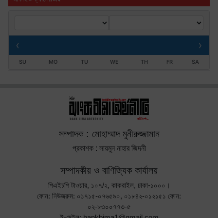
‹
›
SU
MO
TU
WE
TH
FR
SA
সম্পাদক : মোহাম্মাদ মুনীরুজ্জামান
প্রকাশক : সায়মুন নাহার জিদনী
সম্পাদকীয় ও বাণিজ্যিক কার্যালয়
পিএইচপি টাওয়ার, ১০৭/২, কাকরাইল, ঢাকা-১০০০।
ফোন: নিউজরুম: ০১৭১৫-০৭৬৫৯০, ০১৮৪২-০১২১৫১ ফোন:
০২-৮৩০০৭৭৩-৫
ই-মেইল: bankbima1@gmail.com