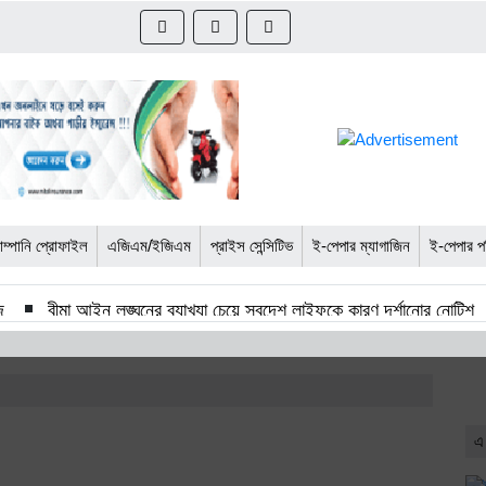
ম্পানি প্রোফাইল
এজিএম/ইজিএম
প্রাইস সেন্সিটিভ
ই-পেপার ম্যাগাজিন
ই-পেপার প
জ
বীমা আইন লঙ্ঘনের ব্যাখ্যা চেয়ে স্বদেশ লাইফকে কারণ দর্শানোর নোটিশ
নমন্ত্রী
বাংলাদেশ-কোরিয়া সিইপিএ দুই দেশের অর্থনৈতিক সম্পর্কের নতুন দিগ
সৌদি
বস্ত্র ও পোশাক শিল্পের প্রচারে আন্তর্জাতিক মেলা করবে বিটিএমএ ও 
এ
াশনাল লাইফ
আলফা ইসলামী লাইফের লিডার্স ক্লাব অ্যাওয়ার্ডস নাইট অনুষ্ঠ