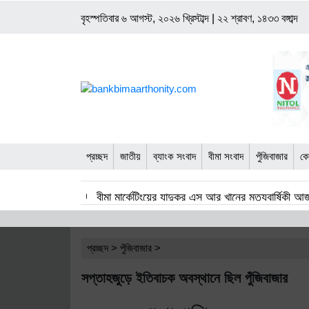
বৃহস্পতিবার
৬ আগস্ট, ২০২৬ খ্রিস্টাব্দ
|
২২ শ্রাবণ, ১৪৩৩ বঙ্গাব্দ
প্রচ্ছদ
জাতীয়
ব্যাংক সংবাদ
বীমা সংবাদ
পুঁজিবাজার
কো
বীমা মার্কেটিংয়ের যাদুকর এস আর খানের মৃত্যুবার্ষিকী আ
সংবিধান সংশোধনে অংশীজনদের মতামত নেওয়া হবে : আই
প্রচ্ছদ
>
পুঁজিবাজার
>
বিনিয়োগ ও বাংলাদেশ থেকে দক্ষ শ্রমিক নিতে আগ্রহী 
সপ্তাহজুড়ে ইতিবাচক অবস্থানে ছিল পুঁজিবাজার
৩৬ লাখ ৮৩ হাজার টাকার বীমা দাবি পরিশোধ করলো ন্য