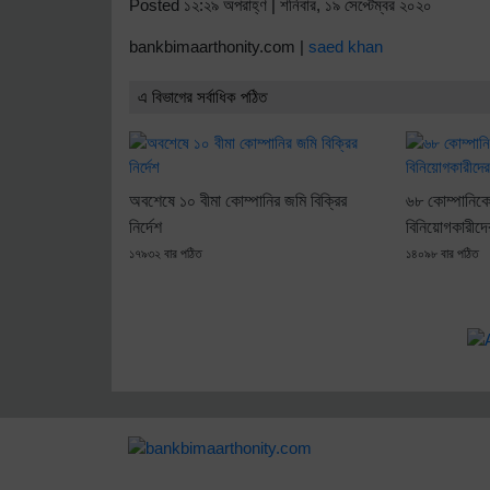
Posted ১২:২৯ অপরাহ্ণ | শনিবার, ১৯ সেপ্টেম্বর ২০২০
bankbimaarthonity.com |
saed khan
এ বিভাগের সর্বাধিক পঠিত
অবশেষে ১০ বীমা কোম্পানির জমি বিক্রির
৬৮ কোম্পানিকে 
নির্দেশ
বিনিয়োগকারীদে
১৭৯৩২ বার পঠিত
১৪০৯৮ বার পঠিত