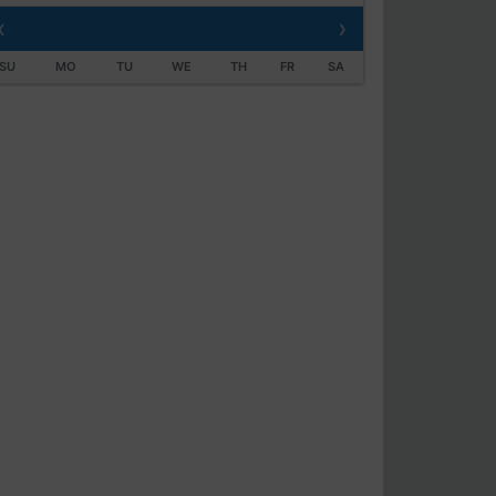
‹
›
SU
MO
TU
WE
TH
FR
SA