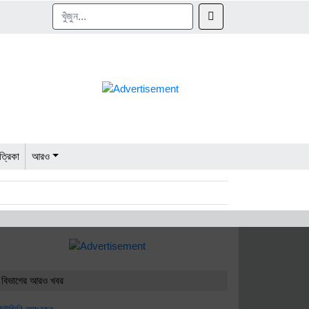
ত্রিকা
আরও
ন্ত উন্মোচন করবে: বাণিজ্যমন্ত্রী
বিজিএমইএ
অর্থনীতি বাড়ছে, বীমা কেন নয়?
 বিভাগের আরও খবর
িত
ইউসিবি ব্যাংকের লেনদেন বন্ধ মঙ্গলবার