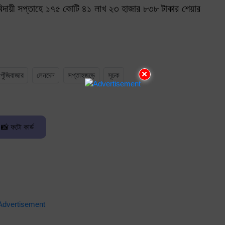
িদায়ী সপ্তাহে ১৭৫ কোটি ৪১ লাখ ২৩ হাজার ৮৩৮ টাকার শেয়ার
×
পুঁজিবাজার
লেনদেন
সপ্তাহজুড়ে
সূচক
📸 ফটো কার্ড