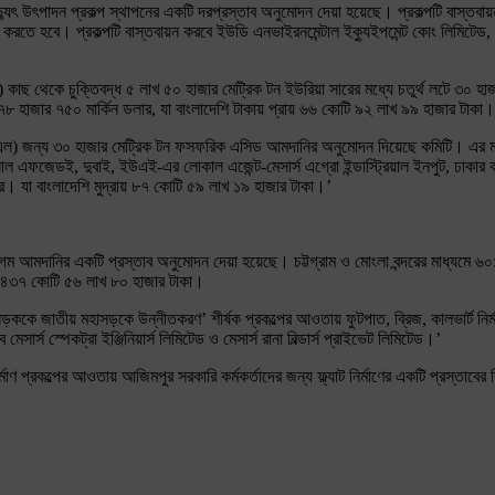
বিদ্যুৎ উৎপাদন প্রকল্প স্থাপনের একটি দরপ্রস্তাব অনুমোদন দেয়া হয়েছে। প্রকল্পটি বাস্
তে হবে। প্রকল্পটি বাস্তবায়ন করবে ইউডি এনভাইরনমেন্টাল ইক্যুইপমেন্ট কোং লিমিটেড, এ
কাছ থেকে চুক্তিবদ্ধ ৫ লাখ ৫০ হাজার মেট্রিক টন ইউরিয়া সারের মধ্যে চতুর্থ লটে ৩০ হাজা
৮ হাজার ৭৫০ মার্কিন ডলার, যা বাংলাদেশি টাকায় প্রায় ৬৬ কোটি ৯২ লাখ ৯৯ হাজার টাকা।
ফসিএল) জন্য ৩০ হাজার মেট্রিক টন ফসফরিক এসিড আমদানির অনুমোদন দিয়েছে কমিটি। এর মধ
াশনাল এফজেডই, দুবাই, ইউএই-এর লোকাল এজেন্ট-মেসার্স এগ্রো ইন্ডাস্ট্রিয়াল ইনপুট, ঢা
। যা বাংলাদেশি মুদ্রায় ৮৭ কোটি ৫৯ লাখ ১৯ হাজার টাকা।’
 গম আমদানির একটি প্রস্তাব অনুমোদন দেয়া হয়েছে। চট্টগ্রাম ও মোংলা বন্দরের মাধ্যমে ৬
রায় ৪৩৭ কোটি ৫৬ লাখ ৮০ হাজার টাকা।
র সড়ককে জাতীয় মহাসড়কে উন্নীতকরণ’ শীর্ষক প্রকল্পের আওতায় ফুটপাত, ব্রিজ, কালভার্ট নির
্স স্পেকট্রা ইঞ্জিনিয়ার্স লিমিটেড ও মেসার্স রানা বিল্ডার্স প্রাইভেট লিমিটেড।’
 প্রকল্পের আওতায় আজিমপুর সরকারি কর্মকর্তাদের জন্য ফ্ল্যাট নির্মাণের একটি প্রস্তাব