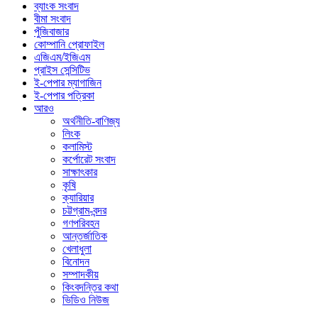
ব্যাংক সংবাদ
বীমা সংবাদ
পুঁজিবাজার
কোম্পানি প্রোফাইল
এজিএম/ইজিএম
প্রাইস সেন্সিটিভ
ই-পেপার ম্যাগাজিন
ই-পেপার পত্রিকা
আরও
অর্থনীতি-বাণিজ্য
লিংক
কলামিস্ট
কর্পোরেট সংবাদ
সাক্ষাৎকার
কৃষি
ক্যারিয়ার
চট্টগ্রাম-বন্দর
গণপরিবহন
আন্তর্জাতিক
খেলাধুলা
বিনোদন
সম্পাদকীয়
কিংবদন্তির কথা
ভিডিও নিউজ