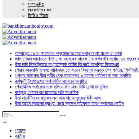
সম্পাদকীয়
কিংবদন্তির কথা
ভিডিও নিউজ
পঞ্চগড়ের ১৯ চা কারখানার অনুমোদনের মেয়াদ বাড়াল বাংলাদেশ চা বোর্ড
জাল শেয়ার জামানতে ঋণ: ঢাকা ব্যাংকের সাবেক চার কর্মকর্তার সর্বোচ্চ ১০ বছরের 
বীমা দাবি নিষ্পত্তিতে বাধ্যতামূলক অডিট রিপোর্টে আপত্তি বিআইএর
শেয়ার কারসাজি মামলা: সাকিবসহ ১৫ জনের বিরুদ্ধে তদন্ত শেষ পর্যায়ে, শিগগিরই 
পপুলার লাইফের বীমা দাবীর চেক হস্তান্তর ও ব্যবসা পর্যালোচনা সভা অনুষ্ঠিত
কর্ণফুলী ইন্স্যুরেন্সের অর্ধ-বার্ষিক সম্মেলন অনুষ্ঠিত
প্রোটেক্টিভ লাইফের সঙ্গে হলিডে ইন ঢাকা সিটি সেন্টারের চুক্তি
কাঠমান্ডু গেলেন বাংলাদেশের আট সাংবাদিক
বীমা মার্কেটিংয়ের যাদুকর এস আর খানের মৃত্যুবার্ষিকী আজ
বীমা আইন লঙ্ঘনের ব্যাখ্যা চেয়ে স্বদেশ লাইফকে কারণ দর্শানোর নোটিশ
প্রচ্ছদ
জাতীয়