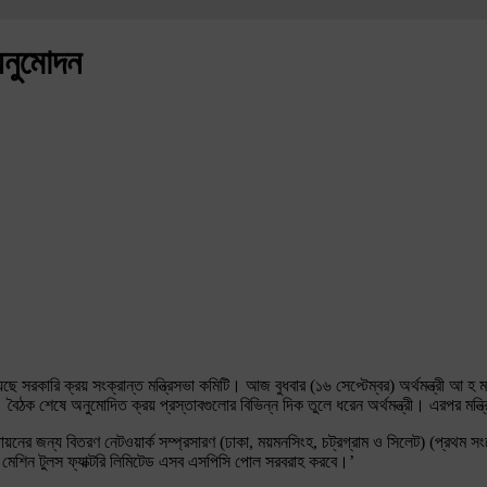
অনুমোদন
রকারি ক্রয় সংক্রান্ত মন্ত্রিসভা কমিটি। আজ বুধবার (১৬ সেপ্টেম্বর) অর্থমন্ত্রী আ হ ম ম
লেন। বৈঠক শেষে অনুমোদিত ক্রয় প্রস্তাবগুলোর বিভিন্ন দিক তুলে ধরেন অর্থমন্ত্রী। এরপর ম
যুতায়নের জন্য বিতরণ নেটওয়ার্ক সম্প্রসারণ (ঢাকা, ময়মনসিংহ, চট্রগ্রাম ও সিলেট) (প্রথ
মেশিন টুলস ফ্যাক্টরি লিমিটেড এসব এসপিসি পোল সরবরাহ করবে।’