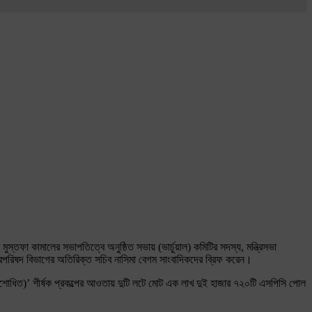
ুস্তফা কামালের সভাপতিত্বে অনুষ্ঠিত সভায় (ভার্চুয়াল) কমিটির সদস্য, মন্ত্রিসভা
ন্ত্রিপরিষদ বিভাগের অতিরিক্ত সচিব নাসিমা বেগম সাংবাদিকদের ব্রিফ করেন।
ম সংশোধিত)’ শীর্ষক প্রকল্পের আওতায় দুটি লটে মোট এক লাখ দুই হাজার ৭২০টি এসপিসি পোল