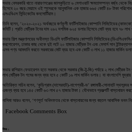
সভায় বেসরকারি খাতে নারায়ণগঞ্জের জালকুড়িতে ৬ মেগাওয়াট ক্ষমতাসম্পন্ন বর্জ্য থেকে 
হিসেবে ২০ বছর মেয়াদে ওই স্পন্সরকে আনুমানিক এক হাজার ৬৬৫ কোটি ৪৮ টাকা পরিশোধ কর
এসএবিএস সিন্ডিকেটের কনসোর্টিয়াম।
তিনি বলেন, ‘২০২০-২০২১ অর্থবছরে কর্ণফুলী ফার্টিলাইজার কোম্পানি লিমিটেডের (কাফকো) 
কমিটি। প্রতি মেট্রিক টনের দাম ২৬২ দশমিক ৬২৫ ডলার হিসেবে মোট ব্যয় হবে ৭৮ লাখ ৭
সভায় শিল্প মন্ত্রণালয়ের অধীনস্ত ডিএপি ফার্টিলাইজার কোম্পানি লিমিটেডের (ডিএপিএ
করপোরেশন, ঢাকার কাছ থেকে দুই লটে ২০ হাজার মেট্রিক টন এবং মেসার্স সান ইন্টারন্য
এসব পণ্য আমদানি করতে সরকারের মোট ব্যয় হবে এক কোটি ৩ লাখ ১১ হাজার মার্কিন ডলার
সভায় রাশিয়ান ফেডারেশন হতে সরকার থেকে সরকার (জি-টু-জি) পর্যায়ে ২ লাখ মেট্রিক টন
লাখ মেট্রিক টন গমের জন্য ব্যয় হবে ৫ কোটি ১৬ লাখ মার্কিন ডলার। যা বাংলাদেশি মুদ্
অতিরিক্ত সচিব বলেন, ‘কুড়িগ্রাম (দাসেরহাট)-নাগেশ্বরী-ভ’ রঙ্গামারী-সোনাহাট স্থলবন্দ
এজন্য ব্যয় হবে ১৪৫ কোটি ৬৩ লাখ ৫৭ হাজার টাকা। যৌথভাবে প্রকল্পটি বাস্তবায়ন করবে মেসার
নাসিমা আরও বলেন, ‘গণপূর্ত অধিদফতর থেকে বাস্তবায়নের জন্য বহুতল আবাসিক ভবন নির্মাণ
Facebook Comments Box
বিষয় :