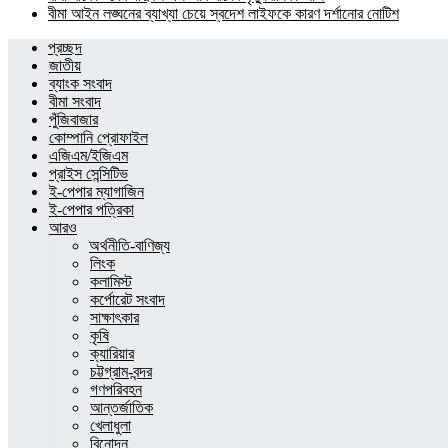
বীমা আইন লঙ্ঘনের ব্যাখ্যা চেয়ে স্বদেশ লাইফকে কারণ দর্শানোর নোটিশ
প্রচ্ছদ
জাতীয়
ব্যাংক সংবাদ
বীমা সংবাদ
পুঁজিবাজার
কোম্পানি প্রোফাইল
এজিএম/ইজিএম
প্রাইস সেন্সিটিভ
ই-পেপার ম্যাগাজিন
ই-পেপার পত্রিকা
আরও
অর্থনীতি-বাণিজ্য
লিংক
কলামিস্ট
কর্পোরেট সংবাদ
সাক্ষাৎকার
কৃষি
ক্যারিয়ার
চট্টগ্রাম-বন্দর
গণপরিবহন
আন্তর্জাতিক
খেলাধুলা
বিনোদন