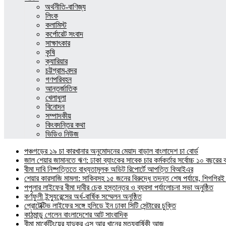
অর্থনীতি-বাণিজ্য
লিংক
কলামিস্ট
কর্পোরেট সংবাদ
সাক্ষাৎকার
কৃষি
ক্যারিয়ার
চট্টগ্রাম-বন্দর
গণপরিবহন
আন্তর্জাতিক
খেলাধুলা
বিনোদন
সম্পাদকীয়
কিংবদন্তির কথা
ভিডিও নিউজ
পঞ্চগড়ের ১৯ চা কারখানার অনুমোদনের মেয়াদ বাড়াল বাংলাদেশ চা বোর্ড
জাল শেয়ার জামানতে ঋণ: ঢাকা ব্যাংকের সাবেক চার কর্মকর্তার সর্বোচ্চ ১০ বছরের 
বীমা দাবি নিষ্পত্তিতে বাধ্যতামূলক অডিট রিপোর্টে আপত্তি বিআইএর
শেয়ার কারসাজি মামলা: সাকিবসহ ১৫ জনের বিরুদ্ধে তদন্ত শেষ পর্যায়ে, শিগগিরই 
পপুলার লাইফের বীমা দাবীর চেক হস্তান্তর ও ব্যবসা পর্যালোচনা সভা অনুষ্ঠিত
কর্ণফুলী ইন্স্যুরেন্সের অর্ধ-বার্ষিক সম্মেলন অনুষ্ঠিত
প্রোটেক্টিভ লাইফের সঙ্গে হলিডে ইন ঢাকা সিটি সেন্টারের চুক্তি
কাঠমান্ডু গেলেন বাংলাদেশের আট সাংবাদিক
বীমা মার্কেটিংয়ের যাদুকর এস আর খানের মৃত্যুবার্ষিকী আজ