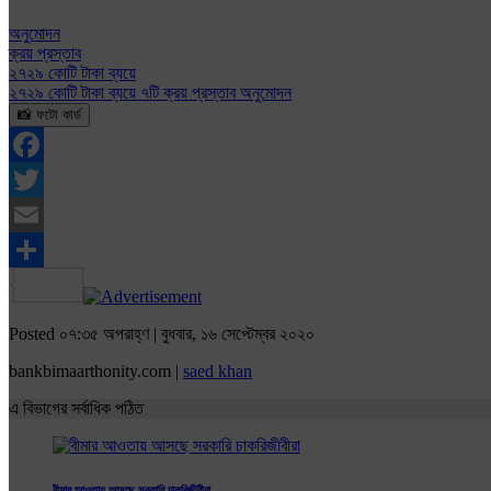
অনুমোদন
ক্রয় প্রস্তাব
২৭২৯ কোটি টাকা ব্যয়ে
২৭২৯ কোটি টাকা ব্যয়ে ৭টি ক্রয় প্রস্তাব অনুমোদন
📸 ফটো কার্ড
Facebook
Twitter
Email
Share
Posted ০৭:৩৫ অপরাহ্ণ | বুধবার, ১৬ সেপ্টেম্বর ২০২০
bankbimaarthonity.com |
saed khan
এ বিভাগের সর্বাধিক পঠিত
বীমার আওতায় আসছে সরকারি চাকরিজীবীরা