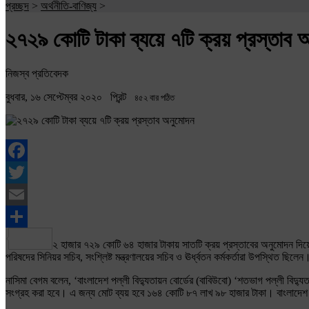
প্রচ্ছদ
>
অর্থনীতি-বাণিজ্য
>
২৭২৯ কোটি টাকা ব্যয়ে ৭টি ক্রয় প্রস্তাব 
নিজস্ব প্রতিবেদক
বুধবার, ১৬ সেপ্টেম্বর ২০২০
প্রিন্ট
৪৫২ বার পঠিত
Facebook
Twitter
Email
Share
২ হাজার ৭২৯ কোটি ৬৪ হাজার টাকায় সাতটি ক্রয় প্রস্তাবের অনুমোদন দিয়েছে স
পরিষদের সিনিয়র সচিব, সংশ্লিষ্ট মন্ত্রণালয়ের সচিব ও ঊর্ধ্বতন কর্মকর্তারা উপস্থিত ছি
নাসিমা বেগম বলেন, ‘বাংলাদেশ পল্লী বিদ্যুতায়ন বোর্ডের (বাবিউবো) ‘শতভাগ পল্লী বিদ্
সংগ্রহ করা হবে। এ জন্য মোট ব্যয় হবে ১৬৪ কোটি ৮৭ লাখ ৯৮ হাজার টাকা। বাংলাদেশ 