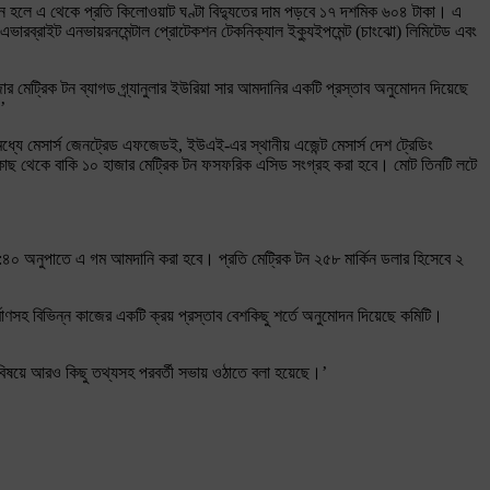
তবায়ন হলে এ থেকে প্রতি কিলোওয়াট ঘণ্টা বিদ্যুতের দাম পড়বে ১৭ দশমিক ৬০৪ টাকা। এ
ভারব্রাইট এনভায়রনমেন্টাল প্রোটেকশন টেকনিক্যাল ইক্যুইপমেন্ট (চাংঝো) লিমিটেড এবং
র মেট্রিক টন ব্যাগড গ্র্যানুলার ইউরিয়া সার আমদানির একটি প্রস্তাব অনুমোদন দিয়েছে
’
্যে মেসার্স জেনট্রেড এফজেডই, ইউএই-এর স্থানীয় এজেন্ট মেসার্স দেশ ট্রেডিং
কার কাছ থেকে বাকি ১০ হাজার মেট্রিক টন ফসফরিক এসিড সংগ্রহ করা হবে। মোট তিনটি লটে
০:৪০ অনুপাতে এ গম আমদানি করা হবে। প্রতি মেট্রিক টন ২৫৮ মার্কিন ডলার হিসেবে ২
্মাণসহ বিভিন্ন কাজের একটি ক্রয় প্রস্তাব বেশকিছু শর্তে অনুমোদন দিয়েছে কমিটি।
ের বিষয়ে আরও কিছু তথ্যসহ পরবর্তী সভায় ওঠাতে বলা হয়েছে।’